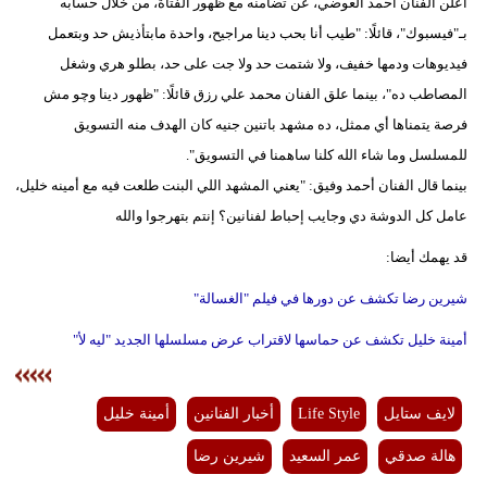
أعلن الفنان أحمد العوضي، عن تضامنه مع ظهور الفتاة، من خلال حسابه
بـ"فيسبوك"، قائلًا: "طيب أنا بحب دينا مراجيح، واحدة مابتأذيش حد وبتعمل
فيديوهات ودمها خفيف، ولا شتمت حد ولا جت على حد، بطلو هري وشغل
المصاطب ده"، بينما علق الفنان محمد علي رزق قائلًا: "ظهور دينا وچو مش
فرصة يتمناها أي ممثل، ده مشهد باتنين جنيه كان الهدف منه التسويق
للمسلسل وما شاء الله كلنا ساهمنا في التسويق".
بينما قال الفنان أحمد وفيق: "يعني المشهد اللي البنت طلعت فيه مع أمينه خليل،
عامل كل الدوشة دي وجايب إحباط لفنانين؟ إنتم بتهرجوا والله
قد يهمك أيضا:
شيرين رضا تكشف عن دورها في فيلم "الغسالة"‏
أمينة خليل تكشف عن حماسها لاقتراب عرض مسلسلها الجديد "ليه لأ"
لايف ستايل
Life Style
أخبار الفنانين
أمينة خليل
هالة صدقي
عمر ‏السعيد
شيرين رضا