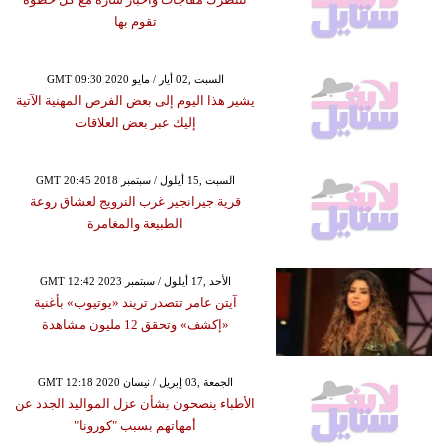
تقوم بها
GMT 09:30 2020 السبت ,02 أيار / مايو
يشير هذا اليوم إلى بعض الفرص المهنية الآتية
إليك عبر بعض العلاقات
GMT 20:45 2018 السبت ,15 أيلول / سبتمبر
قرية جيرانجير غرب النرويج لعشاق روعة
الطبيعة والمغامرة
GMT 12:42 2023 الأحد ,17 أيلول / سبتمبر
آيتن عامر تتصدر تريند «يوتيوب» بأغنية
«إكشف» وتحقق 12 مليون مشاهدة
GMT 12:18 2020 الجمعة ,03 إبريل / نيسان
الأطباء ينصحون بشأن عزل المواليد الجدد عن
أمهاتهم بسبب "كورونا"