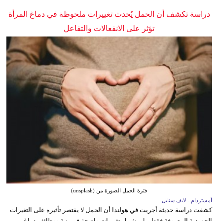
دراسة تكشف أن الحمل يُحدث تغييرات ملحوظة في دماغ المرأة
تؤثر على الانفعالات والتفاعل
فترة الحمل الصورة من (unsplash)
أمستردام - لايف ستايل
كشفت دراسة حديثة أجريت في هولندا أن الحمل لا يقتصر تأثيره على التغيرات
الجسدية المعروفة فقط، بل يشمل تغييرات واضحة في بنية ووظائف دماغ