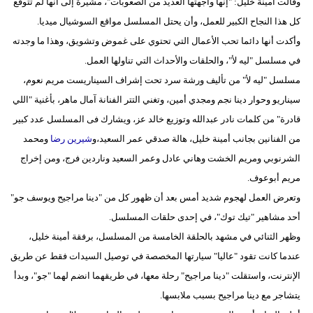
وقالت أمينة خليل: "إنها واجهتها العديد من الصعوبات"، مشيرة إلى أنها لم تتوقع
كل هذا النجاح الكبير للعمل، وأن يحتل المسلسل مواقع السوشيال ميديا.
وأكدت أنها دائما تحب الأعمال التي تحتوي على غموض وتشويق، وهذا ما وجدته
في مسلسل "ليه لأ"، والحلقات والأحداث التي تناولها العمل.
مسلسل "ليه لأ" من تأليف ورشة سرد تحت إشراف السيناريست مريم نعوم،
‏سيناريو وحوار دينا نجم ومجدي أمين، وتغني التتر الفنانة آمال ماهر، ‏بأغنية "اللي
قادرة" من كلمات نادر عبدالله وتوزيع خالد عز، ويشارك فى ‏المسلسل عدد كبير
من الفنانين بجانب أمينة خليل، هالة صدقي عمر ‏السعيد،و
شيرين رضا
ومحمد
الشرنوبي ومريم الخشت وهاني عادل وعمر ‏السعيد وناردين فرج، ومن إخراج
مريم أبوعوف.
وتعرض العمل لهجوم شديد أمس بعد أن ظهور كل من "دينا مراجيح ويوسف جو"
أحد مشاهير "تيك توك"، في إحدى حلقات المسلسل.
وظهر الثنائي في مشهد بالحلقة الخامسة من المسلسل، برفقة أمينة خليل،
عندما كانت تقود "عاليا" سيارتها المخصصة في توصيل السيدات فقط عن طريق
الإنترنت، واستقلت "دينا مراجيح" رحلة معها، في طريقهما انضم لهما "جو"، وبدأ
يتشاجر مع دينا مراجيح بسبب ملابسها.