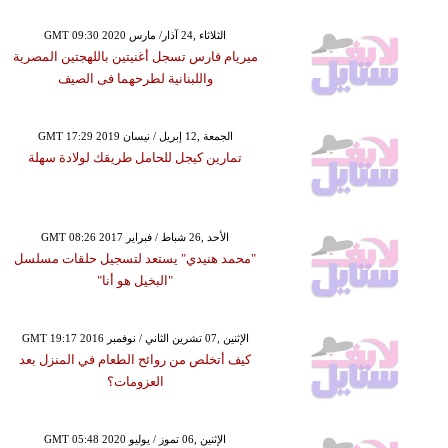
GMT 09:30 2020 الثلاثاء ,24 آذار/ مارس
ميريام فارس تسجل أغنيتين باللهجتين المصرية
واللبنانية لطرحهما فى الصيف
GMT 17:29 2019 الجمعة ,12 إبريل / نيسان
تمارين كيجل للحامل طريقك لولادة سهلة
GMT 08:26 2017 الأحد ,26 شباط / فبراير
"محمد هنيدي" يستعد لتسجيل حلقات مسلسل
"البخيل هو أنا"
GMT 19:17 2016 الإثنين ,07 تشرين الثاني / نوفمبر
كيف أتخلص من روائح الطعام في المنزل بعد
العزومات؟
GMT 05:48 2020 الإثنين ,06 تموز / يوليو