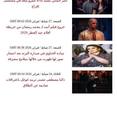
تامر حسني يشيد بأداء عمرو سعد في مسلسل
إفراج
GMT 08:42 2026 الجمعة ,27 شباط / فبراير
خروج فيلم أسد لـ محمد رمضان من خريطة
أفلام عيد الفطر 2026
GMT 08:38 2026 الجمعة ,27 شباط / فبراير
ميادة الحناوي في صدارة الترند بعد انتشار
صور لها ظهرت من خلالها بملامح مشرقة
GMT 09:54 2026 الثلاثاء ,24 شباط / فبراير
داليا مصطفى تتصدر تريند غوغل باعترافات
صادمة عن الطلاق