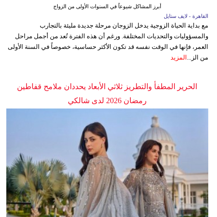
أبرز المشاكل شيوعاً في السنوات الأولى من الزواج
القاهرة - لايف ستايل
مع بداية الحياة الزوجية يدخل الزوجان مرحلة جديدة مليئة بالتجارب
والمسؤوليات والتحديات المختلفة. ورغم أن هذه الفترة تُعد من أجمل مراحل
العمر، فإنها في الوقت نفسه قد تكون الأكثر حساسية، خصوصاً في السنة الأولى
من الز...
المزيد
الحرير المطفأ والتطريز ثلاثي الأبعاد يحددان ملامح قفاطين
رمضان 2026 لدى شالكي