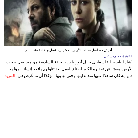
أفيش مسلسل صحاب الأرض للممثل إياد نصار والفنانة منة شلبي
القاهرة - لايف ستايل
أشاد الناشط الفلسطيني خليل أبو إلياس بالحلقة السادسة من مسلسل صحاب
الأرض، معبرًا عن تقديره الكبير لصناع العمل بعد تناولهم واقعة إنسانية مؤلمة
قال إنه كان شاهدًا عليها منذ بدايتها وحتى نهايتها، مؤكدًا أن ما عُرض في...
المزيد