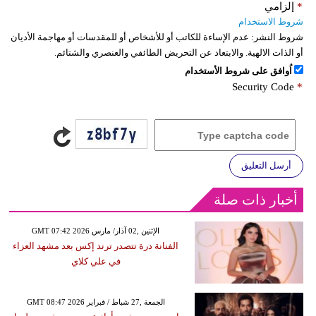
*
إلزامي
شروط الاستخدام
شروط النشر:
عدم الإساءة للكاتب أو للأشخاص أو للمقدسات أو مهاجمة الأديان
أو الذات الالهية. والابتعاد عن التحريض الطائفي والعنصري والشتائم.
اُوافق على شروط الأستخدام
Security Code
*
أرسل التعليق
أخبار ذات صلة
GMT 07:42 2026 الإثنين ,02 آذار/ مارس
الفنانة درة تتصدر ترند إكس بعد مشهد العزاء
في علي كلاي
GMT 08:47 2026 الجمعة ,27 شباط / فبراير