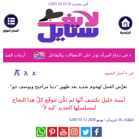
آخر تحديث GMT 19:10:39
الرئيسية
مرأة
أزياء
أزياء
في دماغ المرأة تؤثر على الانفعالات والتفاعل
أزمات الفتيات في
إسلامية
فن
فن
»
أخبار النجوم
ديكور
تعرَّض العمل لهجوم شديد بعد ظهور "دينا مراجيح ويوسف جو"
صحة
أمينة خليل تكشف أنّها لم تكُن تتوقّع كلّ هذا النجاح
لمسلسلها الجديد "ليه لأ"
سياحة
وسفر
01:11 2020 الثلاثاء ,16 حزيران / يونيو
GMT
أبراج