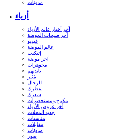
مدونات
أزياء
آخر أخبار عالم الأزياء
آخر صيحات الموضة
فيديو
عالم الموضة
إتيكيت
آخر موضة
مجوهرات
بأيديهم
مُثير
للرجال
عطرك
شعرك
مكياج ومستحضرات
أخر عروض الأزياء
جديد المحلات
مناسبات
مقابلات
مدونات
صور