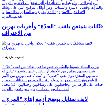
البرامج التي يقدّمونها بين الغنائية أو التي تهتمّ بالعلاقة بين الرجل
والمرأة، وقضايا الأسرة والشباب. ومن أوائل البرامج التي على وشك
الانطلاق، "الاستيدج" الذي يخوض به المطرب خالد سليم
تقديم...
المزيد
فنّانات يتمتعن بلقب "الجدّة" وأخريات يهربن
من الاعتراف
القاهرة - سارة رفعت
تهرب النساء عمومًا والفنّانات خصوصًا في العادة من لقب "جدّة"
ونجد بعضهن يطلبن من الأحفاد أن ينادين عليهن بأسماء تدليل أو
باسمهن المجرّد دون لقب "جدتي" أو "تيته"، حتى يهربن من الأمر
الواقع وهو تقدُّم العمر بهن، ولكن نجد العديد من الفنانات أصبحن
جدات على الرغم من محافظتهن على رشاقتهن وجمالهن ..فلا يتخيل
أحد أن لديهن أحفادا، ومنهن من تفخر...
المزيد
لايف ستايل يوضح أزمة إنتاج "المرج ..