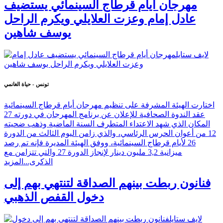
مهرجان أيام قرطاج السينمائي يستضيف
عادل إمام وعزت العلايلي ويكرم الراحل
يوسف شاهين
تونس - حياة الغانمي
اختارت الهيئة المشرفة على تنظيم مهرجان أيام قرطاج السينمائية
عقد الندوة الصحافية للإعلان عن برنامج المهرجان في دورته 27
المكان الذي شهد الاعتداء المتطرف السنة الماضية وذهب ضحيته
12 من أعوان الحرس الرئاسي، والذي زامن اليوم الثالث من الدورة
26 لأيام قرطاج السينمائية، ووفق الهيئة المديرة فإنه تم رصد
ميزانية 3,2 مليون دينار لإنجاز الدورة 27 والتي تتزامن مع
الذكرى...
المزيد
فنانون ربطت بينهم الصداقة لتنتهي بهم إلى
دخول القفص الذهبي