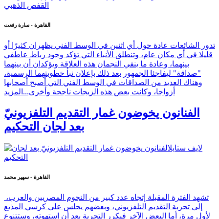
القاهرة - سارة رفعت
تدور الشائعات عادة حول أي اثنين في الوسط الفني يظهران كثيرًا أو
قليلا في أي مكان عام، وتنطلق الأنباء التي تؤكد وجود رباط عاطفي
بينهما، وعادة ما ينفي النجمان هذه العلاقة ويؤكدان أن بينهما
"صداقة" ليفاجئا الجمهور بعد ذلك بإعلان نبأ خطوبتهما الرسمية،
وهناك العديد من الصداقات في الوسط الفني التي أصبح أصحابها
أزواجا، وكانت بعض هذه الزيجات ناجحة وأخرى...
المزيد
الفنانون يخوضون غمار التقديم التلفزيونيّ
بعد لجان التحكيم
القاهرة - سهير محمد
تشهد الفترة المقبلة إتجاه عدد كبير من النجوم المصريين والعرب،
إلى تجربة التقديم التلفزيوني، وبعضهم يجلس على كرسي المذيع
لأول مرة، أما البعض الآخر فيكرر التجربة بعد أن استهوته، وستتنوع