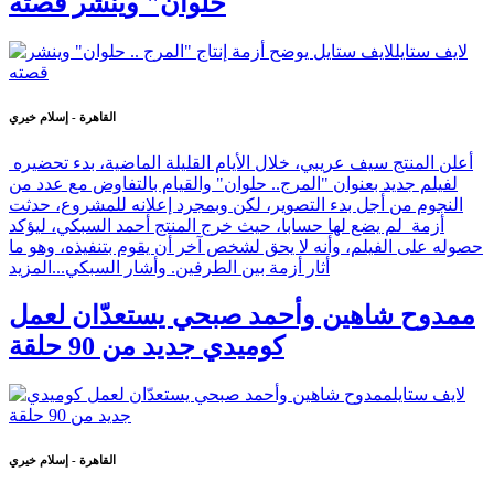
حلوان" وينشر قصته
القاهرة - إسلام خيري
أعلن المنتج سيف عريبي، خلال الأيام القليلة الماضية، بدء تحضيره
لفيلم جديد بعنوان "المرج.. حلوان" والقيام بالتفاوض مع عدد من
النجوم من أجل بدء التصوير، لكن وبمجرد إعلانه للمشروع، حدثت
أزمة لم يضع لها حسابا، حيث خرج المنتج أحمد السبكي، ليؤكد
حصوله على الفيلم، وأنه لا يحق لشخص آخر أن يقوم بتنفيذه، وهو ما
أثار أزمة بين الطرفين. وأشار السبكي...
المزيد
ممدوح شاهين وأحمد صبحي يستعدّان لعمل
كوميدي جديد من 90 حلقة
القاهرة - إسلام خيري