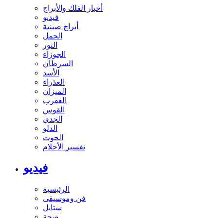
أخبار الفلك والأبراج
فيديو
أبراج صينية
الحمل
الثور
الجوزاء
السرطان
الأسد
العذراء
الميزان
العقرب
القوس
الجدي
الدلو
الحوت
تفسير الأحلام
فيديو
الرئيسية
فن وموسيقى
ستايل
صحة