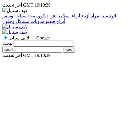
آخر تحديث GMT 19:10:39
الرئيسية
مرأة
أزياء
أزياء إسلامية
فن
ديكور
صحة
سياحة وسفر
أبراج
فيديو
مدوَنات
مشاكل وحلول
Google
لايف ستايل
البحث
آخر تحديث GMT 19:10:39