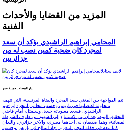
المزيد من القضايا والأحداث
الفنية
المحامي إبراهيم الراشيدي يؤكد أن سعد
لمجرد كان ضحية كمين نصب له من
جزائريين
الدار البيضاء ـ جميلة عمر
تتم المواجهة بين المغني سعد المجرد والفتاة الفرنسية، التي تتهمه
بمحاولة اغتصابها في باريس وحسب محامي لمجرد إبراهيم
الراشيدي، فسعد معنوياته جيدة، وسيمثل، أمام قاضي
التحقيق،اليوم، بعد أن يتم الاستماع إلى الشهود من طرف الشرطة
القضائية، وهما صديقان له، أحدهما مصري، والآخر جزائري، واللذان
كانا معه في حفلة للنجم المغربي جاد المالح في باريس وحسب