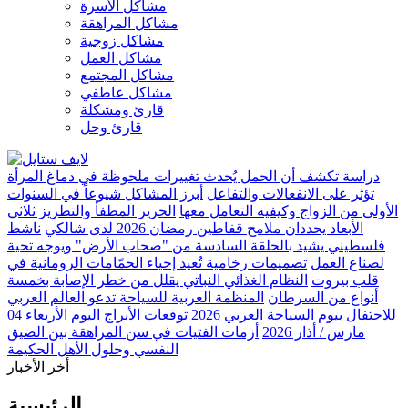
مشاكل الأسرة
مشاكل المراهقة
مشاكل زوجية
مشاكل العمل
مشاكل المجتمع
مشاكل عاطفي
قارئ ومشكلة
قارئ وحل
دراسة تكشف أن الحمل يُحدث تغييرات ملحوظة في دماغ المرأة
تؤثر على الانفعالات والتفاعل
أبرز المشاكل شيوعاً في السنوات
الأولى من الزواج وكيفية التعامل معها
الحرير المطفأ والتطريز ثلاثي
الأبعاد يحددان ملامح قفاطين رمضان 2026 لدى شالكي
ناشط
فلسطيني يشيد بالحلقة السادسة من "صحاب الأرض" ويوجه تحية
لصناع العمل
تصميمات رخامية تُعيد إحياء الحمّامات الرومانية في
قلب بيروت
النظام الغذائي النباتي يقلل من خطر الإصابة بخمسة
أنواع من السرطان
المنظمة العربية للسياحة تدعو العالم العربي
للاحتفال بيوم السياحة العربي 2026
توقعات الأبراج اليوم الأربعاء 04
مارس / أذار 2026
أزمات الفتيات في سن المراهقة بين الضيق
النفسي وحلول الأهل الحكيمة
أخر الأخبار
الرئيسية