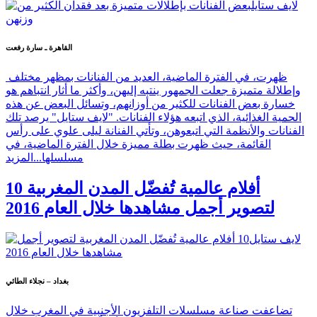
القاهرة ـ سارة رفعت
ظهرت، في الفترة الماضية، العديد من الفنانات بمظهر مختلف
وإطلالة متميزة جعلت الجمهور ينتبه إليهن، وأكثر ما أثار انتباهم هو
خسارة بعض الفنانات للكثير من أوزانهم، وتسائل البعض عن هذه
الحمية الغذائية، الذي اتبعه هؤلاء الفنانات. "لايف ستايل" يرصد تلك
الفنانات والأنظمة التي اتبعوهن، وتأتي الفنانة ليلى علوي على رأس
القائمة، حيث ظهرت بطلة مميزة خلال الفترة الماضية، في
مسلسلها...
المزيد
10 أفلام عالمية تُفضّل المدن المغربية
لتصوير أجمل مشاهدها خلال العام 2016
بغداد – نجلاء الطائي
تضاعفت صناعة مسلسلات التلفزيون الأجنبية في المغرب خلال