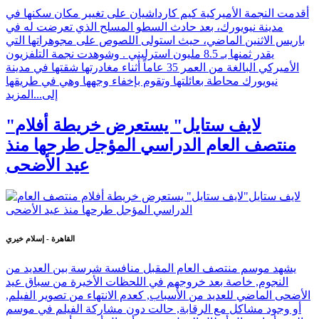
أقدمت النجمة الأميركية كيم كارداشيان على تغيير مكان سكنها في
مدينة نيويورك، بعد حادث السطو المسلح الذي تعرضت له في
باريس الاثنين الماضي، حيث استولى اللصوص على مجوهراتها التي
يقدر ثمنها بـ 8.5 مليون استرليني . وشوهدت نجمة التلفزيون
الأميركي البالغة من العمر 35 عاماً أثناء مغادرتها شقتها في مدينة
نيويورك محاطة بعائلتها وتقوم بإخفاء وجهها وهي في طريقها
إلى...
المزيد
"لايف ستايل" يستعرض خريطة أفلام
منتصف العام الدراسي المؤجل طرحها منذ
عيد الأضحى
القاهرة - إسلام خيري
يشهد موسم منتصف العام المقبل منافسة شرسة بين العديد من
النجوم, خاصة بعد خروجهم في اللحظات الأخيرة من سباق عيد
الأضحى الماضي للعديد من الأسباب, كعدم الانتهاء من تصوير الفيلم,
أو وجود مشاكل مع الرقابة, حالت دون مشاركة الفيلم في موسم