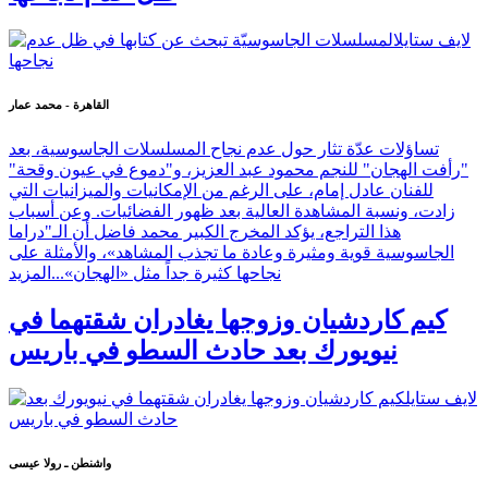
القاهرة - محمد عمار
تساؤلات عدّة تثار حول عدم نجاح المسلسلات الجاسوسية، بعد
"رأفت الهجان" للنجم محمود عبد العزيز، و"دموع في عيون وقحة"
للفنان عادل إمام، على الرغم من الإمكانيات والميزانيات التي
زادت، ونسبة المشاهدة العالية بعد ظهور الفضائيات. وعن أسباب
هذا التراجع، يؤكد المخرج الكبير محمد فاضل أن الـ"دراما
الجاسوسية قوية ومثيرة وعادة ما تجذب المشاهد»، والأمثلة على
نجاحها كثيرة جداً مثل «الهجان»...
المزيد
كيم كاردشيان وزوجها يغادران شقتهما في
نيويورك بعد حادث السطو في باريس
واشنطن ـ رولا عيسى