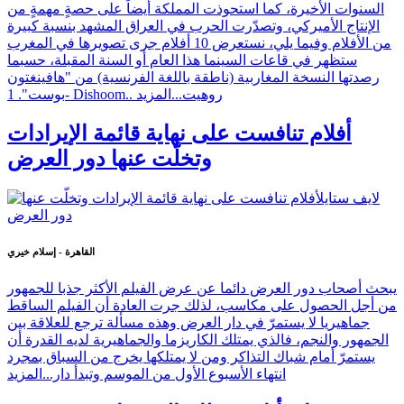
السنوات الأخيرة، كما استحوذت المملكة أيضاً على حصةٍ مهمةٍ من
الإنتاج الأميركي، وتصدّرت الحرب في العراق المشهد بنسبة كبيرة
من الأفلام وفيما يلي، نستعرض 10 أفلام جرى تصويرها في المغرب
ستظهر في قاعات السينما هذا العام أو السنة المقبلة، حسبما
رصدتها النسخة المغاربية (ناطقة باللغة الفرنسية) من "هافينغتون
بوست". 1- Dishoom.. روهيت...
المزيد
أفلام تنافست على نهاية قائمة الإيرادات
وتخلّت عنها دور العرض
القاهرة - إسلام خيري
يبحث أصحاب دور العرض دائما عن عرض الفيلم الأكثر جذبا للجمهور
من أجل الحصول على مكاسب، لذلك جرت العادة أن الفيلم الساقط
جماهيريا لا يستمرّ في دار العرض وهذه مسألة ترجع للعلاقة بين
الجمهور والنجم، فالذي يمتلك الكاريزما والجماهيرية لديه القدرة أن
يستمرّ أمام شباك التذاكر ومن لا يمتلكها يخرج من السباق بمجرد
انتهاء الأسبوع الأول من الموسم وتبدأ دار...
المزيد