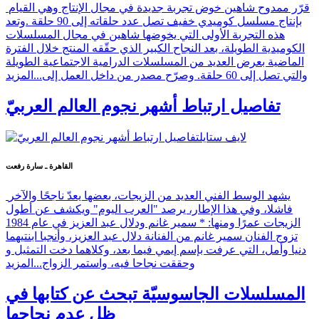
قرّر ممدوح شاهين خوض تجربة جديدة في مجال الإنتاج وهي القيام
بإنتاج مسلسل كوميدي خفيف تصل عدد حلقاته إلى 90 حلقة .وتعد
هذه التجربة الأولى التي يخوضها شاهين في مجال المسلسلات
الكوميدية الطويلة، بعد النجاح الكبير الذي حقّقه المنتج خلال الفترة
الماضية بعرض العديد من المسلسلات الدرامية الاجتماعية الطويلة
والتي تصل إلى 60 حلقة. وصرّح مصدر من داخل العمل إلى...
المزيد
تفاصيل ارتباط أشهر نجوم العالم العربيّ
القاهرة ـ سارة رفعت
يشهد الوسط الفني العديد من الزيجات، بعضها يعدّ ناجحًا والآخر
فاشلا، وفي هذا الإطار، يرصد "العرب اليوم" ويكشف عن أطول
الزيجات عمرًا ومنها: * سمير غانم ودلال عبد العزيز في عام 1984
تزوج الفنان سمير غانم من الفنانة دلال عبد العزيز، وأنجبا ابنتيهما
دنيا وأمل، التي عرفت بإسم إيمي فيما بعد، وكلاهما دخت التمثيل و
وحققت نجاحا فيه، واستمر الزواج...
المزيد
المسلسلات الجاسوسيّة تبحث عن كتابها في
ظل عدم نجاحها