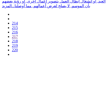
العيد, أو انشغال أبطال العمل بتصوير أعمال أخرى, أو رؤية بعضهم
بأن الموسم, لا يصلح لعرض أعمالهم, مما أوصلنا...
المزيد
214
215
216
217
218
219
220