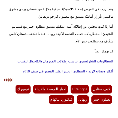
وقد برزت في العرض إطلالة كلاسيكيّة صيفية مكوّنة من فستان وردي مشرق
ماكسي بأزرار أماميّة منسق مع بنطلون كارجو برتقاليّ.
أما إذا كنتِ تبحثين عن إطلالة آمنة، يمكنكِ تنسيق بنطلون جينز مع فستانكِ
الصّيفيّ المفضّل، كما فعلت النجمة الأنيقة ريهانا، عندما نسّقت فستان كامي
شفّاف مع بنطلون جينز الأم.
قد يهمك ايضاً:
البنطالونات الشارلستون تناسب إطلالات الفورمال والكاجوال للفتيات
أفكار ونصائح لارتداء البنطلون الجينز الفلير القصير في صيف 2019
لايف ستايل
Life Style
اخبار الموضة والازياء
نيويورك
نطلون جينز
ريهانا،
فيكتوريا بيكهام