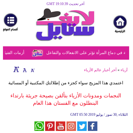
آخر تحديث GMT 19:10:39
الرئيسية
مرأة
أزياء
أزياء
في دماغ المرأة تؤثر على الانفعالات والتفاعل
أزمات الفتيات في
إسلامية
فن
أزياء
»
آخر أخبار عالم الأزياء
ديكور
اعتمدي هذا المزيج سواء كجزء من إطلالتكِ المكتبية أو المسائية
صحة
النجمات ومدونات الأزياء بتألقن بصيحة جريئة بارتداء
البنطلون مع الفستان هذا العام
سياحة
وسفر
05:50 2019 الثلاثاء ,30 تموز / يوليو
GMT
أبراج