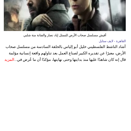
أفيش مسلسل صحاب الأرض للممثل إياد نصار والفنانة منة شلبي
القاهرة - لايف ستايل
أشاد الناشط الفلسطيني خليل أبو إلياس بالحلقة السادسة من مسلسل صحاب
الأرض، معبرًا عن تقديره الكبير لصناع العمل بعد تناولهم واقعة إنسانية مؤلمة
قال إنه كان شاهدًا عليها منذ بدايتها وحتى نهايتها، مؤكدًا أن ما عُرض في...
المزيد