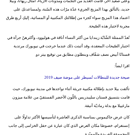
وعلى صعيد آخر، قامت العديد من النجمات ومدونات الأزياء، أمثال ريهانا، وبيلا
حديد، بالتألق بهذا المزيج الجريء عدّة مرّات هذه السّنة، ولمساعدتكِ على
اعتماد هذا المزيج سواء كجزء من إطلالتكِ المكتبية أو المسائية، إليكِ أربع طرق
مجربة لاختبار هذه الصّيحة.
تُعدّ الممثلة الشّابّة زيندايا من أكثر النساء أناقة في هوليوود، وأكثرهنّ جرأة في
اختبار الصّيحات المعقدة، وقد أثبتت ذلك عندما خرجت في نيويورك مرتدية
فستانًا أبيض نصف شفّاف وبنطلون مطابق من توقيع بيتر دو.
اقرا ايضاً:
صيحة جديدة للبنطالات تُسيطر على موضة صيف 2019
تألقت بيلا حديد بإطلالة مكتبية جريئة أثناء تواجدها في مدينة نيويورك، حيث
قامت بتنسيق فستان سليبدريس باللّون الأخضر الفستقيّ من علامة ميزون
مارغييلا مع بدلة رماديّة أنيقة.
كان عرض جاكيموس بمناسبة الذكرى العاشرة لتأسيسها الأكثر تداولًا على
إنستغرام، خصوصًا مكان العرض الذي كان عبارة عن حقل الخزامى إلى جانب
المجموعة الفريدة والمميّزة.