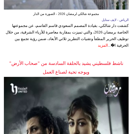
مجموعة شالكي لرمضان 2026 - الصورة من الدار
الرياض - لايف ستايل
كشفت دار شالكي، بقيادة المصمم السعودي قاسم القاسم، عن مجموعتها
الخاصة برمضان 2026، والتي تميزت بمقاربة معاصرة للأزياء الشرقية، من خلال
توظيف الحرير المطفأ وتقنيات التطريز ثلاثي الأبعاد، ضمن رؤية تجمع بين
الحرفية ا�...
المزيد
ناشط فلسطيني يشيد بالحلقة السادسة من "صحاب الأرض"
ويوجه تحية لصناع العمل