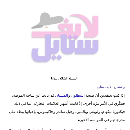
فيديو
مدوَنات
مشاكل
وحلول
الممثلة الشّابّة زيندايا
واشنطن - لايف ستايل
إذا كنتِ تعتقدين أنّ صيحة
البنطلون
و
الفستان
قد غابت عن ساحة الموضة،
ففكّري في الأمر مرّة أخرى، إذْ قامت أشهر العلامات التجاريّة، بما في ذلك
فيكتوريا بيكهام، ولويفي وبالمين، وجيل ساندر وجاكيموس، بإحيائها ببطء على
مدرجاتهم في المواسم الأخيرة.