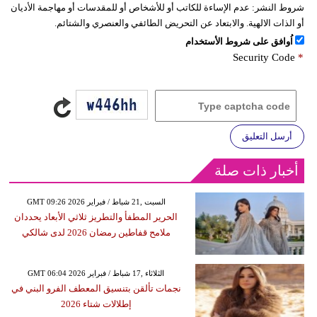
شروط النشر:
عدم الإساءة للكاتب أو للأشخاص أو للمقدسات أو مهاجمة الأديان
أو الذات الالهية. والابتعاد عن التحريض الطائفي والعنصري والشتائم.
اُوافق على شروط الأستخدام
Security Code
*
أرسل التعليق
أخبار ذات صلة
GMT 09:26 2026 السبت ,21 شباط / فبراير
الحرير المطفأ والتطريز ثلاثي الأبعاد يحددان
ملامح قفاطين رمضان 2026 لدى شالكي
GMT 06:04 2026 الثلاثاء ,17 شباط / فبراير
نجمات تألقن بتنسيق المعطف الفرو البني في
إطلالات شتاء 2026