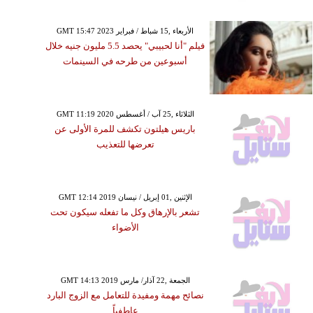
GMT 15:47 2023 الأربعاء ,15 شباط / فبراير
فيلم "أنا لحبيبي" يحصد 5.5 مليون جنيه خلال
أسبوعين من طرحه في السينمات
GMT 11:19 2020 الثلاثاء ,25 آب / أغسطس
باريس هيلتون تكشف للمرة الأولى عن
تعرضها للتعذيب
GMT 12:14 2019 الإثنين ,01 إبريل / نيسان
تشعر بالإرهاق وكل ما تفعله سيكون تحت
الأضواء
GMT 14:13 2019 الجمعة ,22 آذار/ مارس
نصائح مهمة ومفيدة للتعامل مع الزوج البارد
عاطفياً