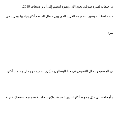
ختفائه لفترة طويلة، يعود الآن وبقوة لينضم إلى أبرز صيحات 2019.
 خاصةً أنه يتميز بتصميمه الفريد الذي يبرز جمال الجسم أكثر بجاذبية ومزيد من
ير:
ل على الجسم، وإدخال القميص في هذا البنطلون سيُبرز تصميمه وجمال جسمك أكثر،
ف أو حاجة إلى بذل مجهود أكثر لتبدي عصرية، ولإبراز جاذبية تصميمه، ينصحك خبراء