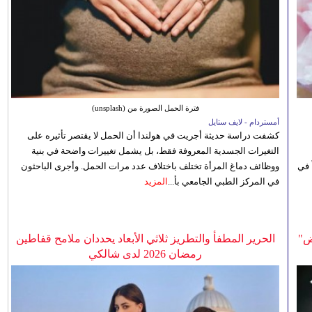
فترة الحمل الصورة من (unsplash)
أمستردام - لايف ستايل
كشفت دراسة حديثة أجريت في هولندا أن الحمل لا يقتصر تأثيره على
التغيرات الجسدية المعروفة فقط، بل يشمل تغييرات واضحة في بنية
 في
ووظائف دماغ المرأة تختلف باختلاف عدد مرات الحمل. وأجرى الباحثون
في المركز الطبي الجامعي بأ...
المزيد
ض"
الحرير المطفأ والتطريز ثلاثي الأبعاد يحددان ملامح قفاطين
رمضان 2026 لدى شالكي