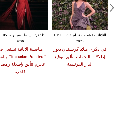
الثلاثاء ,17 شباط / فبراير GMT 05:48
الثلاثاء ,17 شباط / فبراير GMT 05:52
الثلاثاء ,17 شباط / فبراي
2026
2026
20
إطلالات نجمات Joy Awards
في ذكرى ميلاد كريستيان ديور
منافسة الأناقة تشتعل ف
لامح صيحات شتاء
إطلالات النجمات تتألق بتوقيع
“Ramadan Premiere
لكاب والمخمل
الدار الفرنسية
عجرم تتألق بإطلالة رمضان
رير
فاخرة