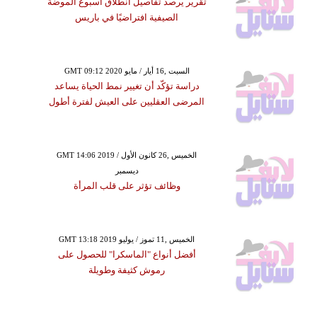
تقرير يرصد تفاصيل انطلاق أسبوع الموضة
الصيفية افتراضيًا في باريس
GMT 09:12 2020 السبت ,16 أيار / مايو
دراسة تؤكّد أن تغيير نمط الحياة يساعد
المرضى العقليين على العيش لفترة أطول
GMT 14:06 2019 الخميس ,26 كانون الأول /
ديسمبر
وظائف تؤثر على قلب المرأة
GMT 13:18 2019 الخميس ,11 تموز / يوليو
أفضل أنواع "الماسكرا" للحصول على
رموش كثيفة وطويلة