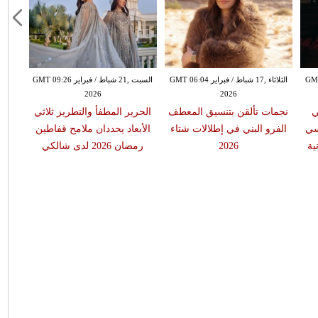
ر GMT 05:57
الثلاثاء ,17 شباط / فبراير GMT 06:04
السبت ,21 شباط / فبراير GMT 09:26
2026
2026
ي
نجمات تألقن بتنسيق المعطف
الحرير المطفأ والتطريز ثلاثي
” ونانسي
الفرو البني في إطلالات شتاء
الأبعاد يحددان ملامح قفاطين
ية
2026
رمضان 2026 لدى شالكي