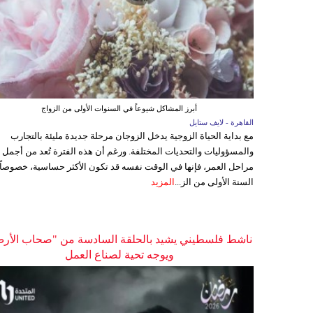
أبرز المشاكل شيوعاً في السنوات الأولى من الزواج
القاهرة - لايف ستايل
مع بداية الحياة الزوجية يدخل الزوجان مرحلة جديدة مليئة بالتجارب
والمسؤوليات والتحديات المختلفة. ورغم أن هذه الفترة تُعد من أجمل
مراحل العمر، فإنها في الوقت نفسه قد تكون الأكثر حساسية، خصوصاً
السنة الأولى من الز...
المزيد
ناشط فلسطيني يشيد بالحلقة السادسة من "صحاب الأر
ويوجه تحية لصناع العمل