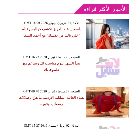
الأخبار الأكثر قراءة
GMT 18:00 2026 الأحد ,21 حزيران / يونيو
ياسمين عبد العزيز تكشف كواليس فيلم
"خلي بالك من نفسك" مع أحمد السقا
GMT 16:23 2020 السبت ,29 شباط / فبراير
يبدأ الشهر بيوم مناسب لك ويتناغم مع
طموحاتك
GMT 09:48 2026 الجمعة ,27 شباط / فبراير
نساء العائلة الملكية الأردنية يتألقنّ بإطلالات
رمضانية وقورة
GMT 15:27 2019 الثلاثاء ,02 إبريل / نيسان