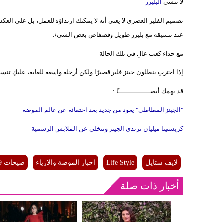
لا تنسي
البليزر
تصميم الفلير العصري لا يعني أنه لا يمكنك ارتداؤه للعمل، بل على الع
عند تنسيقه مع بليزر طويل وفضفاض بعض الشيء.
مع حذاء كعب عالٍ في تلك الحالة
إذا اخترتِ بنطلون جينز فلير قصيرًا ولكن أرجله واسعة للغاية، عليكِ تنس
قد يهمك أيضــــــــــــــــًا :
"الجينز المطاطي" يعود من جديد بعد اختفائه عن عالم الموضة
كريستينا ميليان ترتدي الجينز وتتخلى عن الملابس الرسمية
لايف ستايل
Life Style
اخبار الموضة والازياء
صيحات 2019
أخبار ذات صلة