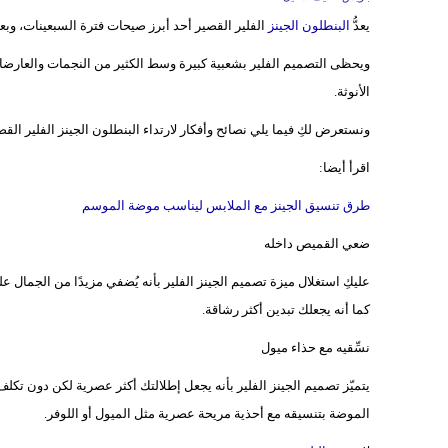
يعدُّ
البنطلون الجينز
الفلير القصير أحد أبرز صيحات فترة السبعينات، وبعد ا
ويحظى التصميم الفلير بشعبية كبيرة وسط الكثير من النجمات والعارضات،
الأنوثة.
ونستعرض لكِ فيما يلي نصائح وأفكار لارتداء البنطلون الجينز الفلير القص
اقرأ أيضا:
طرق تنسيق الجينز مع الملابس ليناسب موضة الموسم
ضعي القميص داخله
عليكِ استغلال ميزة تصميم الجينز الفلير بأنه يُضفي مزيدًا من الجما
كما أنه يجعلك تبدين أكثر رشاقة.
نسِّقيه مع حذاء ميول
يتميّز تصميم الجينز الفلير بأنه يجعل إطلالتك أكثر عصرية لكن دون تكل
الموضة بتنسيقه مع أحذية مريحة عصرية مثل الميول أو اللوفر.