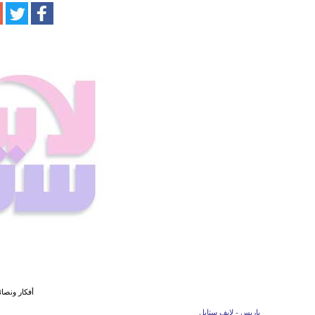
أفكار ونصائ
باريس - لايف ستايل