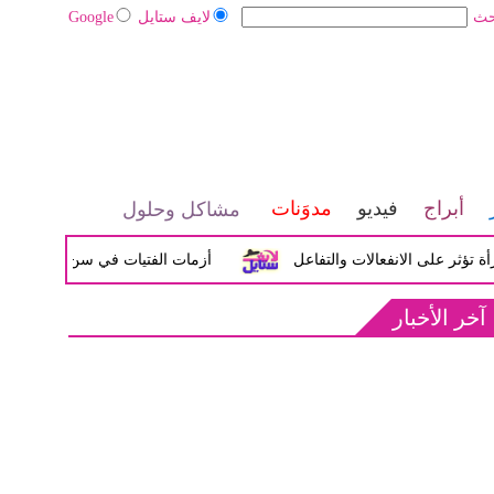
حث
لايف ستايل
Google
أبراج
فيديو
مدوَنات
مشاكل وحلول
لى الانفعالات والتفاعل
أزمات الفتيات في سن المراهقة بين الض
آخر الأخبار