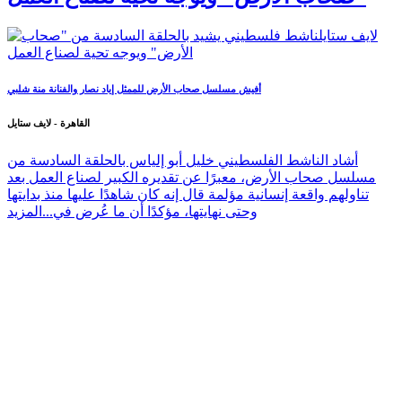
أفيش مسلسل صحاب الأرض للممثل إياد نصار والفنانة منة شلبي
القاهرة - لايف ستايل
أشاد الناشط الفلسطيني خليل أبو إلياس بالحلقة السادسة من
مسلسل صحاب الأرض، معبرًا عن تقديره الكبير لصناع العمل بعد
تناولهم واقعة إنسانية مؤلمة قال إنه كان شاهدًا عليها منذ بدايتها
وحتى نهايتها، مؤكدًا أن ما عُرض في...
المزيد