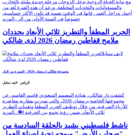
مع بداية الحياة الزوجية يدخل الزوجان مرحلة جديدة مليئة بالتجارب
والمسؤوليات والتحديات المختلفة. ورغم أن هذه الفترة تُعد من
أجمل مراحل العمر، فإنها في الوقت نفسه قد تكون الأكثر حساسية،
خصوصاً في السنة الأولى من الز...
المزيد
الحرير المطفأ والتطريز ثلاثي الأبعاد يحددان
ملامح قفاطين رمضان 2026 لدى شالكي
مجموعة شالكي لرمضان 2026 - الصورة من الدار
الرياض - لايف ستايل
كشفت دار شالكي، بقيادة المصمم السعودي قاسم القاسم، عن
مجموعتها الخاصة برمضان 2026، والتي تميزت بمقاربة معاصرة
للأزياء الشرقية، من خلال توظيف الحرير المطفأ وتقنيات التطريز
ثلاثي الأبعاد، ضمن رؤية تجمع بين الحرفية ا�...
المزيد
ناشط فلسطيني يشيد بالحلقة السادسة من
"صحاب الأرض" ويوجه تحية لصناع العمل