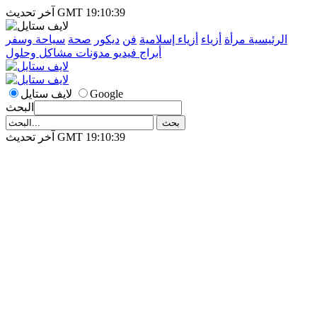
آخر تحديث GMT 19:10:39
الرئيسية
مرأة
أزياء
أزياء إسلامية
فن
ديكور
صحة
سياحة وسفر
أبراج
فيديو
مدوَنات
مشاكل وحلول
Google
لايف ستايل
البحث
آخر تحديث GMT 19:10:39