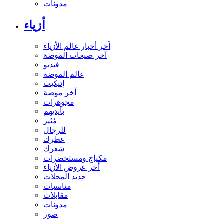
مدونات
أزياء
آخر أخبار عالم الأزياء
آخر صيحات الموضة
فيديو
عالم الموضة
إتيكيت
آخر موضة
مجوهرات
بأيديهم
مُثير
للرجال
عطرك
شعرك
مكياج ومستحضرات
أخر عروض الأزياء
جديد المحلات
مناسبات
مقابلات
مدونات
صور