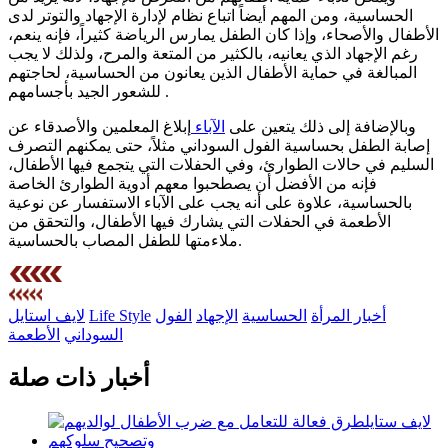
الحساسية، ومن المهم أيضاً اتباع نظام لإدارة الإجهاد والتوتر لدى
الأطفال والأصحاء، وإذا كان الطفل يمارس الرياضة كثيراً، فإنه ينعم،
رغم الإجهاد الذي يعانيه، بالكثير من المتعة والمرح، ولذلك لا يجب
المبالغة في حماية الأطفال الذين يعانون من الحساسية، لحاجتهم
للشعور الجيد بأجسامهم.
وبالإضافة إلى ذلك يتعين على
الآباء
إبلاغ المعلمين والأصدقاء عن
إصابة الطفل بحساسية الفول السوداني مثلاً، حتى يمكنهم التصرف
السليم في حالات الطوارئ، وفي الحفلات التي يتجمع فيها الأطفال،
فإنه من الأفضل أن يصطحبوا معهم أدوية الطوارئ الخاصة
بالحساسية، علاوة على أنه يجب على الآباء الاستفسار عن نوعية
الأطعمة في الحفلات التي يشارك فيها الأطفال، والتحقق من
ملاءمتها للطفل المصاب بالحساسية.
أخبار المرأة
الحساسية
الإجهاد
الفول
Life Style
لايف استايل
السوداني
الأطعمة
أخبار ذات صلة