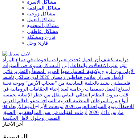
مشاكل الأسرة
مشاكل المراهقة
مشاكل زوجية
مشاكل العمل
مشاكل المجتمع
مشاكل عاطفي
قارئ ومشكلة
قارئ وحل
دراسة تكشف أن الحمل يُحدث تغييرات ملحوظة في دماغ المرأة
تؤثر على الانفعالات والتفاعل
أبرز المشاكل شيوعاً في السنوات
الأولى من الزواج وكيفية التعامل معها
الحرير المطفأ والتطريز ثلاثي
الأبعاد يحددان ملامح قفاطين رمضان 2026 لدى شالكي
ناشط
فلسطيني يشيد بالحلقة السادسة من "صحاب الأرض" ويوجه تحية
لصناع العمل
تصميمات رخامية تُعيد إحياء الحمّامات الرومانية في
قلب بيروت
النظام الغذائي النباتي يقلل من خطر الإصابة بخمسة
أنواع من السرطان
المنظمة العربية للسياحة تدعو العالم العربي
للاحتفال بيوم السياحة العربي 2026
توقعات الأبراج اليوم الأربعاء 04
مارس / أذار 2026
أزمات الفتيات في سن المراهقة بين الضيق
النفسي وحلول الأهل الحكيمة
أخر الأخبار
الرئيسية