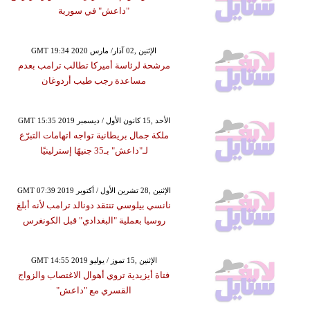
"داعش" في سورية
GMT 19:34 2020 الإثنين ,02 آذار/ مارس
مرشحة لرئاسة أميركا تطالب ترامب بعدم
مساعدة رجب طيب أردوغان
GMT 15:35 2019 الأحد ,15 كانون الأول / ديسمبر
ملكة جمال بريطانية تواجه اتهامات التبرّع
لـ"داعش" بـ35 جنيهًا إسترلينيًا
GMT 07:39 2019 الإثنين ,28 تشرين الأول / أكتوبر
نانسي بيلوسي تنتقد دونالد ترامب لأنه أبلغ
روسيا بعملية "البغدادي" قبل الكونغرس
GMT 14:55 2019 الإثنين ,15 تموز / يوليو
فتاة أيزيدية تروي أهوال الاغتصاب والزواج
القسري مع "داعش"