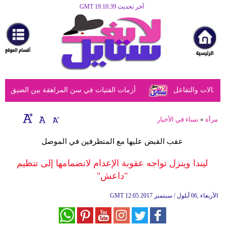
آخر تحديث GMT 19:10:39
الرئيسية
مرأة
أزياء
أزياء
عالات والتفاعل
أزمات الفتيات في سن المراهقة بين الضيق النفس
إسلامية
فن
مرأة
»
نساء في الأخبار
ديكور
عقب القبض عليها مع المتطرفين في الموصل
صحة
ليندا وينزل تواجه عقوبة الإعدام لانضمامها إلى تنظيم
"داعش"
سياحة
وسفر
12:05 2017 الأربعاء ,06 أيلول / سبتمبر
GMT
أبراج