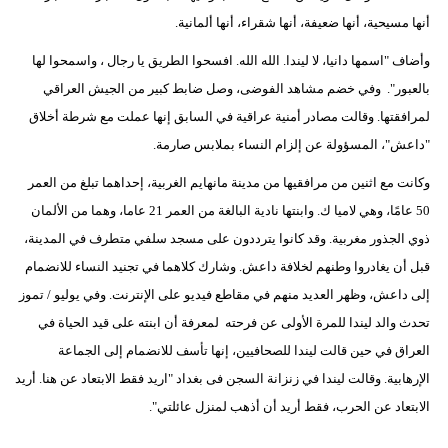
أنها مسيحية، أنها ضعيفة، أنها شقراء، أنها ألمانية.
وأضاف "اسمها دانيا، لا ليندا. الله الله. افسحوا الطريق يا رجال ، واسمحوا لها
بالعبور". وفي خضم مشاهد الفوضى، وصل ضابط كبير من الجيش العراقي
لمرافقتها. وقالت مصادر أمنية عراقية في السابق إنها عملت مع شرطة أخلاق
"داعش"، المسؤولة عن إلزام النساء بملابس صارمة.
وكانت مع اثنين من مرافقيها من مدينة مانهايم الغربية، إحداهما تبلغ من العمر
50 عامًا، وهي لاميا ك. وابنتها نادية البالغة من العمر 21 عاما، وهما من الألمان
ذوي الجذور مغربية. وقد كانوا يترددون على مسجد سلفي متطرف في المدينة،
قبل أن يغادروا وطنهم لخلافة داعش. وشارك كلاهما في تجنيد النساء للانضمام
إلى داعش، وظهر العديد منهم في مقاطع فيديو على الإنترنت. وفي يوليو / تموز
تحدث والد ليندا للمرة الأولى عن فرحته لمعرفة أن ابنته على قيد الحياة في
العراق في حين قالت ليندا للصحافيين، إنها تأسف للانضمام إلى الجماعة
الإرهابية. وقالت ليندا في زنزانة السجن فى بغداد "اريد فقط الابتعاد عن هنا. أريد
الابتعاد عن الحرب، فقط أريد أن أذهب لمنزل عائلتي".