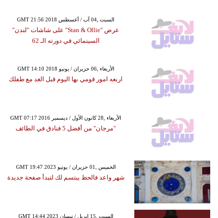
GMT 21:56 2018 السبت ,04 آب / أغسطس
عرض "Stan & Ollie" على شاشات "لندن"
السينمائي في دورته الـ 62
GMT 14:10 2018 الأربعاء ,06 حزيران / يونيو
اربعه امور قومي بها اليوم قبل الغد مع طفلك
GMT 07:17 2016 الأربعاء ,28 كانون الأول / ديسمبر
"مرجان" من أفضل 5 فنادق في الطائف
GMT 19:47 2023 الخميس ,01 حزيران / يونيو
شهر واعد فالحظ يبتسم لك لتبدأ صفحة جديدة
GMT 14:44 2023 السبت ,15 إبريل / نيسان