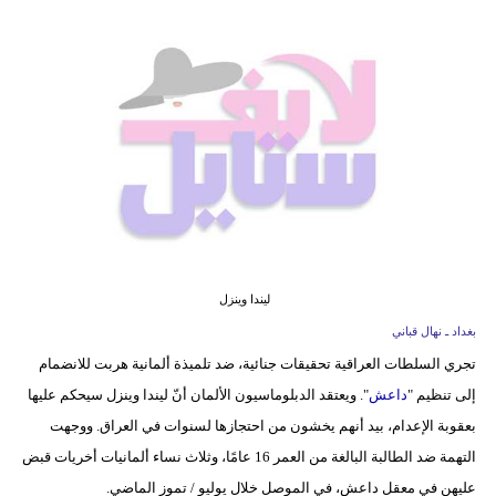
فيديو
مدوَنات
مشاكل
وحلول
ليندا وينزل
بغداد ـ نهال قباني
تجري السلطات العراقية تحقيقات جنائية، ضد تلميذة ألمانية هربت للانضمام
إلى تنظيم "
داعش
". ويعتقد الدبلوماسيون الألمان أنّ ليندا وينزل سيحكم عليها
بعقوبة الإعدام، بيد أنهم يخشون من احتجازها لسنوات في العراق. ووجهت
التهمة ضد الطالبة البالغة من العمر 16 عامًا، وثلاث نساء ألمانيات أخريات قبض
عليهن في معقل داعش، في الموصل خلال يوليو / تموز الماضي.