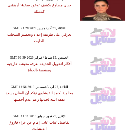
حنان مطاوع تكشف "وعود سخية" أرهقني
كممثلة
GMT 21:28 2020 الثلاثاء ,31 آذار/ مارس
تعرفي على طريقة إعداد وتحضير السحلب
الدايت
GMT 03:59 2020 الخميس ,13 شباط / فبراير
أفكار لتحويل الحديقة لغرفة معيشة خارجية
ومفعمة بالحياة
GMT 14:56 2019 الثلاثاء ,27 آب / أغسطس
محامية أحمد الفيشاوي تؤكد أن الفنان يسدد
نفقة ابنته لجدتها رغم عدم أحقيتها
GMT 11:11 2019 الإثنين ,29 تموز / يوليو
تفاصيل غياب عادل إمام عن عزاء فاروق
الفيشاوي