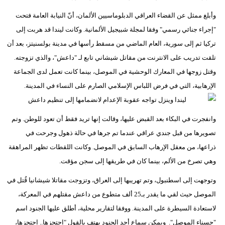
وأبلغ ممثل عن القضاء العراقي الدبلوماسيين الألمان، أنّ النيابة العامة فتحت
"إجراء جنائي رسمي" وفقا لمجلة شبيجيل الألمانية. وكانت ليندا قد هربت إلى
تركيا ثم إلى سورية، العام الماضي من مسقط رأسها في مدينة بولسنيتز، بعد أن
تلقت تدريب على الانترنت من مقاتل شيشاني تابع لـ "داعش"، والذي تزوجته.
وقتل زوجها في المعارك الوحشية في الموصل، بينما كانت تعمل لدى الجماعة
الإرهابية، التي في فرض اللباس الإسلامي الصارم على النساء في المدينة.
وانفجرت في البكاء بعد القبض عليها، وقالت إنها تريد فقط أن تعود للوطن. وتم
تصويرها من قبل جندي عراقي عندما تم جرها في حالة ذهول وجرحت في
ذراعها، من معقل الإرهاب السابق في الموصل. وكانت اللقطات تظهر المراهقة
وهي تصرخ من الألم، بينما كان في طريقها إلى سجن مؤقت.
وتوجهت إلى اسطنبول، وتم تهريبها إلى العراق، وتزوجت مقاتلا شيشانيا قُتل في
الموصل حيث لقي ما يقدر بـ25 ألف متطوع من داعش مقتلهم في المعركة،
لاستعادة السيطرة على المدينة. ووفقا لتقارير محلية، أطلق عليها الجنود اسم
"حسناء الموصل". ويمكن سماع أحد الجنود يهتف بالقول "احتجزها.. احتجزها،