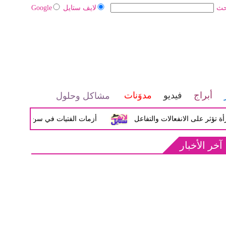
حث
لايف ستايل
Google
أبراج
فيديو
مدوَنات
مشاكل وحلول
لى الانفعالات والتفاعل
أزمات الفتيات في سن المراهقة بين الض
آخر الأخبار