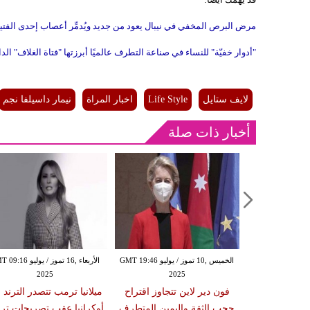
مرض البرص المخفي في نيبال يعود من جديد ويُدمِّر أعصاب إحدى الفتي
"أدوار خفيّة" للنساء في صناعة التطرف عالميًا أبرزتها "فتاة الغلاف" ال
لايف ستايل
Life Style
اخبار المراة
نيمار داسيلفا نجم
أخبار ذات صلة
السبت ,21 حزيران / يونيو GMT 13:55
الخميس ,10 تموز / يوليو GMT 19:46
الأربعاء ,16 تموز / يوليو 
2025
2025
20
 عن استبعادها و
فون دير لاين تتجاوز اقتراح
ميلانيا ترمب تتصدر الترند
ا غابارد مديرة
حجب الثقة واليمين المتطرف
أوكرانيا عقب تصريحات ت