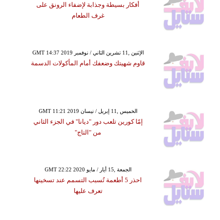
أفكار بسيطة وجذابة لإضفاء الرونق على
غرف الطعام
GMT 14:37 2019 الإثنين ,11 تشرين الثاني / نوفمبر
قاوم شهيتك وضعفك أمام المأكولات الدسمة
GMT 11:21 2019 الخميس ,11 إبريل / نيسان
إمّا كورين تلعب دور "ديانا" في الجزء الثاني
من "التاج"
GMT 22:22 2020 الجمعة ,15 أيار / مايو
احذر 5 أطعمة تُسبب التسمم عند تسخينها
تعرف عليها