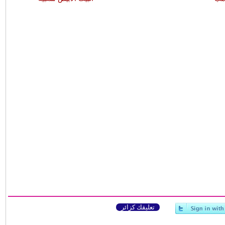
تعليقك كزائر