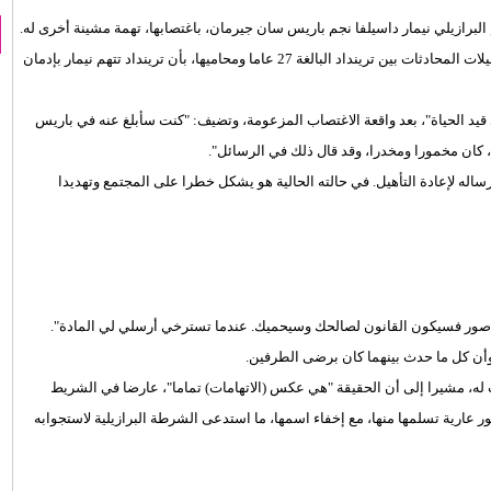
البرازيلي نيمار داسيلفا نجم باريس سان جيرمان، باغتصابها، تهمة مشينة أخرى له.
27 عاما ومحاميها، بأن ترينداد تتهم نيمار بإدمان
ى قيد الحياة"، بعد واقعة الاغتصاب المزعومة، وتضيف: "كنت سأبلغ عنه في باريس
 كان مخمورا ومخدرا، وقد قال ذلك في الرسائل".
ساله لإعادة التأهيل. في حالته الحالية هو يشكل خطرا على المجتمع وتهديدا
لديك صور فسيكون القانون لصالحك وسيحميك. عندما تسترخي أرسلي لي المادة".
وأن كل ما حدث بينهما كان برضى الطرفين.
 له، مشيرا إلى أن الحقيقة "هي عكس (الاتهامات) تماما"، عارضا في الشريط
ر عارية تسلمها منها، مع إخفاء اسمها، ما استدعى الشرطة البرازيلية لاستجوابه