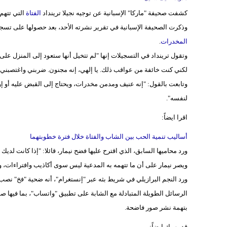
كشفت صحيفة "ماركا" الإسبانية عن توجيه نجيلا ترينداد
الفتاة
التي تتهم 
وذكرت الصحيفة الإسبانية في تقرير نشرته الأحد، بعد حصولها على تسجيلات المحادثات بين ترينداد البالغة 
المخدرات
.
وتقول ترينداد في التسجيلات إنها "لم تتخيل أنها ستعود إلى المنزل عل
لكني كنت خائفة من عواقب ذلك. يا إلهي، إنه مجنون. ضربني واغتصبني،
وتابعت بالقول: "إنه عنيف ومدمن مخدرات، ويحتاج إلى القبض عليه أو إر
لنفسه".
اقرا ايضاً:
أساليب تنمية الحب بين الشاب والفتاة خلال فترة خطوبتهما
ورد محاميها السابق، الذي اقترح عليها فضح نيمار، قائلا: "إذا كانت 
ويصر نيمار على أن ما تتهمه به المدعية ليس سوى أكاذيب وافتراءات، 
ورد النجم البرازيلي في شريط بثه عبر "إنستغرام"، أنه ضحية "فخ" نصب
الرسائل الطويلة المتبادلة مع الشابة على تطبيق "واتساب"، بما فيها صو
بتهمة نشر صور فاضحة.
قد يهمك ايضاً: