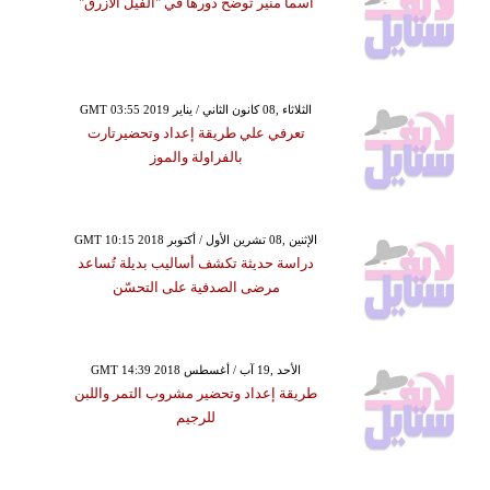
أسما منير تُوضِّح دورها في "الفيل الأزرق"
GMT 03:55 2019 الثلاثاء ,08 كانون الثاني / يناير
تعرفي علي طريقة إعداد وتحضيرتارت
بالفراولة والموز
GMT 10:15 2018 الإثنين ,08 تشرين الأول / أكتوبر
دراسة حديثة تكشف أساليب بديلة تُساعد
مرضى الصدفية على التحسّن
GMT 14:39 2018 الأحد ,19 آب / أغسطس
طريقة إعداد وتحضير مشروب التمر واللبن
للرجيم