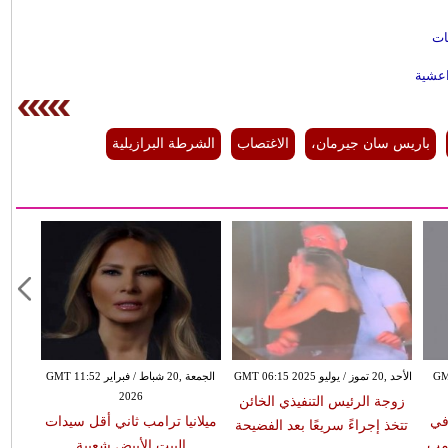
ات
داعشية
باريس سان جيرمان،
الاغتصاب
الشرطة البرازيلية
GMT 09:16
الأحد ,20 تموز / يوليو GMT 06:15 2025
الجمعة ,20 شباط / فبراير GMT 11:52
2026
زوجة الرئيس التنفيذي الخائن
 في
ميلانيا ترامب ثاني أقل سيدات
تتخذ إجراءً سريعًا بعد الفضيحة
رمب
البيت الأبيض شعبية