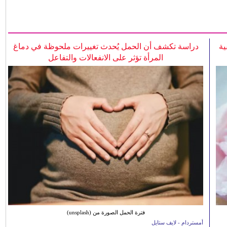
ية
دراسة تكشف أن الحمل يُحدث تغييرات ملحوظة في دماغ
المرأة تؤثر على الانفعالات والتفاعل
فترة الحمل الصورة من (unsplash)
أمستردام - لايف ستايل