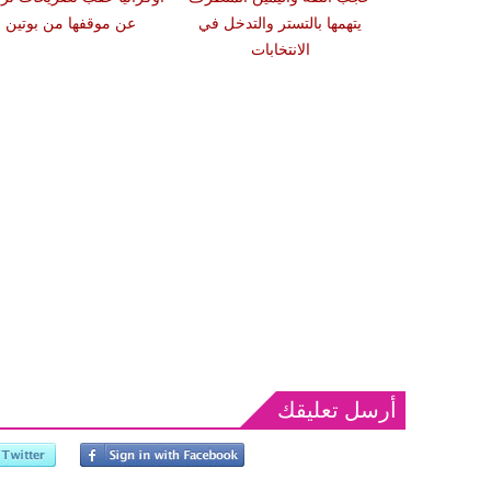
أميركية تعدّل
يتهمها بالتستر والتدخل في
عن موقفها من بوتين
قها
الانتخابات
أرسل تعليقك