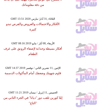
من دقة معلوماتك
GMT 13:51 2020 الثلاثاء ,31 آذار/ مارس
الأفكار والاحتمالات والعروض والفرص تبدو
كثيرة
GMT 08:16 2019 الأربعاء ,08 أيار / مايو
أفكار بسيطة وجذابة لإضفاء الرونق على غرف
الطعام
GMT 14:37 2019 الإثنين ,11 تشرين الثاني / نوفمبر
قاوم شهيتك وضعفك أمام المأكولات الدسمة
GMT 11:21 2019 الخميس ,11 إبريل / نيسان
إمّا كورين تلعب دور "ديانا" في الجزء الثاني من
"التاج"