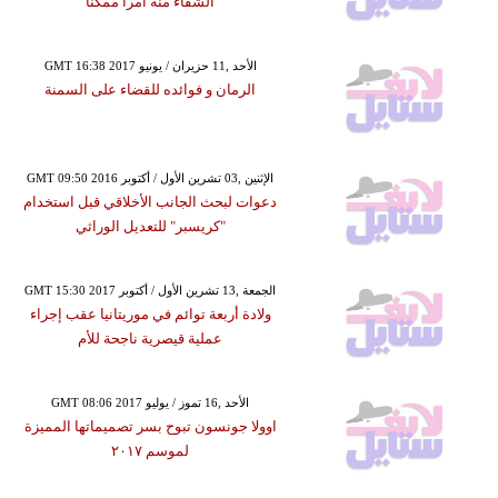
الشفاء منه أمراً ممكناً
GMT 16:38 2017 الأحد ,11 حزيران / يونيو
الرمان و فوائده للقضاء على السمنة
GMT 09:50 2016 الإثنين ,03 تشرين الأول / أكتوبر
دعوات لبحث الجانب الأخلاقي قبل استخدام
"كريسبر" للتعديل الوراثي
GMT 15:30 2017 الجمعة ,13 تشرين الأول / أكتوبر
ولادة أربعة توائم في موريتانيا عقب إجراء
عملية قيصرية ناجحة للأم
GMT 08:06 2017 الأحد ,16 تموز / يوليو
اوولا جونسون تبوح بسر تصميماتها المميزة
لموسم ٢٠١٧