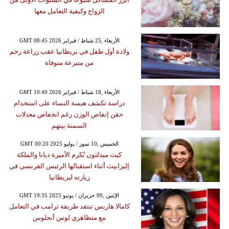
الزواج وكيفية التعامل معها
GMT 08:45 2026 الأربعاء ,25 شباط / فبراير
ولادة أول طفل في بريطانيا عقب زراعة رحم
من متبرعة متوفاة
GMT 10:49 2026 الأربعاء ,18 شباط / فبراير
دراسة تكشف هيمنة النساء على استخدام
حقن إنقاص الوزن رغم انخفاض معدلات
السمنة بينهم
GMT 00:20 2025 الخميس ,10 تموز / يوليو
كيت ميدلتون تُكرم الأميرة ديانا والملكة
إليزابيث أثناء استقبالها الرئيس الفرنسي في
زيارته لبريطانيا
GMT 19:35 2025 الإثنين ,09 حزيران / يونيو
كامالا هاريس تنتقد طريقة ترامب في التعامل
مع متظاهري لوس أنجلوس