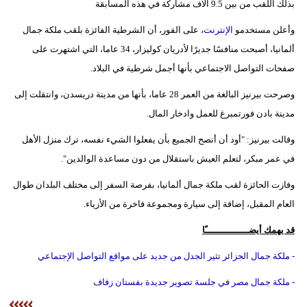
بذلك اللقب من بين 9.5 آلاف مشاركة في هذه المسابقة
وأعلن مستخدمو
الإنترنت
، على الفور، أن الشرطية الفائزة بلقب ملكة جمال
ألمانيا، أصبحت منافسًا جديرًا لأدريان كوليزار، 34 عاما، التي اشتهرت على
صفحات التواصل الاجتماعي بأنها أجمل شرطية في البلاد.
وصرحت بيرنيز البالغة من العمر 28 عاما، بأنها من مدينة دريسدن، وانتقلت إلى
مدينة بادن فورتمبرغ للعمل وادخار المال.
وقالت بيرنيز: "أود أن أنصح الجميع بأن يفعلوا الشيء نفسه، ترك منزل الأهل
في عمر مبكر، لتعلم العيش باستقلال من دون مساعدة الوالدين".
وفازت الحائزة لقب ملكة جمال ألمانيا، بفرصة السفر إلى مختلف البلدان طوال
العام المقبل، إضافة إلى سيارة ومجموعة فاخرة من الأزياء.
قد يهمك أيضــــــــــــــــًا
- ملكة جمال الجزائر تثير الجدل من جديد على مواقع التواصل الإجتماعي
- ملكة جمال مصر في جلسة تصوير جديدة بفستان زفاف