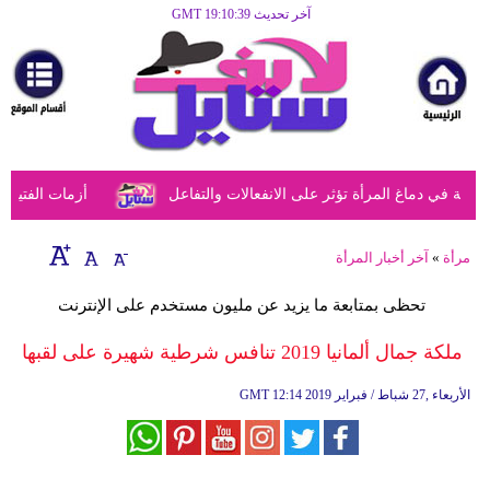
آخر تحديث GMT 19:10:39
الرئيسية
مرأة
أزياء
أزياء
في دماغ المرأة تؤثر على الانفعالات والتفاعل
أزمات الفتيات ف
إسلامية
فن
مرأة
»
آخر أخبار المرأة
ديكور
تحظى بمتابعة ما يزيد عن مليون مستخدم على الإنترنت
صحة
ملكة جمال ألمانيا 2019 تنافس شرطية شهيرة على لقبها
سياحة
12:14 2019 الأربعاء ,27 شباط / فبراير
GMT
وسفر
أبراج