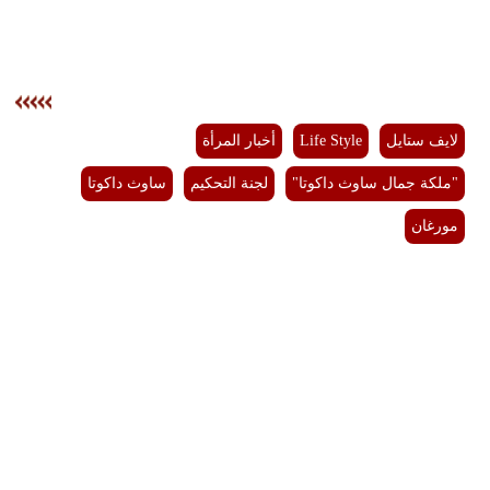
لايف ستايل
Life Style
أخبار المرأة
"ملكة جمال ساوث داكوتا"
لجنة التحكيم
ساوث داكوتا
مورغان