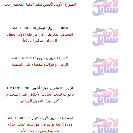
الصورة الأولى لأفيش فيلم "بيكيا" لمحمد رجب
GMT 18:58 2018 الثلاثاء ,17 إبريل / نيسان
اكتشاف السرطان في مراحله الأولى يجعل
الشفاء منه أمراً ممكناً
GMT 16:38 2017 الأحد ,11 حزيران / يونيو
الرمان و فوائده للقضاء على السمنة
GMT 09:50 2016 الإثنين ,03 تشرين الأول / أكتوبر
دعوات لبحث الجانب الأخلاقي قبل استخدام
"كريسبر" للتعديل الوراثي
GMT 15:30 2017 الجمعة ,13 تشرين الأول / أكتوبر
ولادة أربعة توائم في موريتانيا عقب إجراء
عملية قيصرية ناجحة للأم