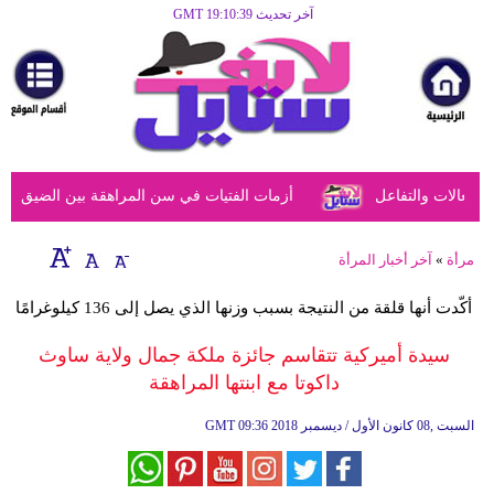
آخر تحديث GMT 19:10:39
الرئيسية
مرأة
أزياء
أزياء
عالات والتفاعل
أزمات الفتيات في سن المراهقة بين الضيق النفس
إسلامية
فن
مرأة
»
آخر أخبار المرأة
ديكور
أكّدت أنها قلقة من النتيجة بسبب وزنها الذي يصل إلى 136 كيلوغرامًا
صحة
سيدة أميركية تتقاسم جائزة ملكة جمال ولاية ساوث
داكوتا مع ابنتها المراهقة
سياحة
وسفر
09:36 2018 السبت ,08 كانون الأول / ديسمبر
GMT
أبراج