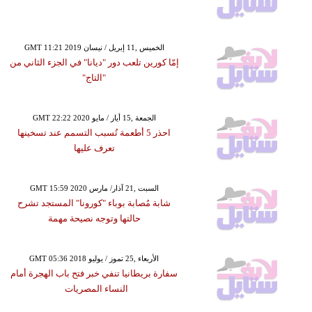
GMT 11:21 2019 الخميس ,11 إبريل / نيسان
إمّا كورين تلعب دور "ديانا" في الجزء الثاني من
"التاج"
GMT 22:22 2020 الجمعة ,15 أيار / مايو
احذر 5 أطعمة تُسبب التسمم عند تسخينها
تعرف عليها
GMT 15:59 2020 السبت ,21 آذار/ مارس
شابة مُصابة بوباء "كورونا" المستجد تشرح
حالتها وتوجه نصيحة مهمة
GMT 05:36 2018 الأربعاء ,25 تموز / يوليو
سفارة بريطانيا تنفي خبر فتح باب الهجرة أمام
النساء المصريات