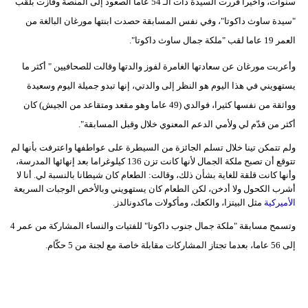
سنوات، وأخيرا قررت السيدة ذات الـ 54 عاما الصعود إلى المنصة وفازت بلقب
"سيدة ساوث داكوتا"، وفي نفس المسابقة حصدت ابنتها مورغان البالغة من
العمر 19 عاما لقب "ملكة جمال ساوث داكوتا".
وأعربت مورغان عن سعادتها الغامرة لفوز والدتها وقالت للصحافيين " أكثر ما
يستهويني في هذا اليوم هو النظر إلى والدتي، إنها تبدو جميلة اليوم وسعيدة
وواثقة من نفسها كثيرا، فوالدي (49 عاما وهو مقعد ومتقاعد من الجيش) كان
أكثر من قدّم لي ولأمي الدعم المعنوي خلال وقبل المسابقة".
ولم تتمكن تينا خلال تسلم الجائزة من السيطرة على عواطفها واعترفت بأنها لم
تتوقع أن تصبح ملكة الجمال لأنها كانت تزن 136 كيلوغراما بعد إنهائها المدرسة،
وأنها كانت قلقة للغاية بشأن ذلك، وقالت: الطعام كان شيطانا بالنسبة لي. أنا لا
أشرب الكحول ولا أدخن، لكن الطعام كان يستهويني وبالأخص الوجبات السريعة
الأميركية
مثل البيتزا، والكعك، ومأكولات ماكدونالدز.
وتسمح مسابقة "ملكة جمال جنوب داكوتا" للفتيات والنساء المشاركة من عمر 4
إلى 56 عاما، بعدما تجتاز المشاركات مقابلة خاصة مع لجنة من 5 حكّام.