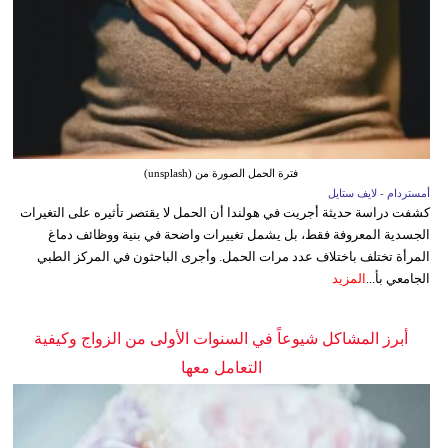
فترة الحمل الصورة من (unsplash)
أمستردام - لايف ستايل
كشفت دراسة حديثة أجريت في هولندا أن الحمل لا يقتصر تأثيره على التغيرات
الجسدية المعروفة فقط، بل يشمل تغييرات واضحة في بنية ووظائف دماغ
المرأة تختلف باختلاف عدد مرات الحمل. وأجرى الباحثون في المركز الطبي
الجامعي بأ...
المزيد
أبرز المشاكل شيوعاً في السنوات الأولى من الزواج وكيفية
التعامل معها