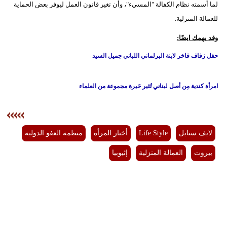
لما أسمته نظام الكفالة "المسيء"، وأن تغير قانون العمل ليوفر بعض الحماية
للعمالة المنزلية.
وقد يهمك ايضًا:
حفل زفاف فاخر لابنة البرلماني اللباني جميل السيد
امرأة كندية مِن أصل لبناني تُثير حَيرة مجموعة من العلماء
لايف ستايل
Life Style
أخبار المرأة
منظمة العفو الدولية
بيروت
العمالة المنزلية
إثيوبيا