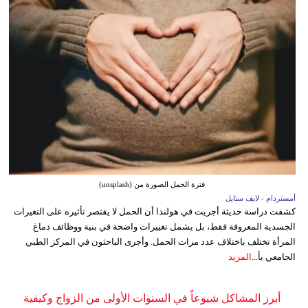
فترة الحمل الصورة من (unsplash)
أمستردام - لايف ستايل
كشفت دراسة حديثة أجريت في هولندا أن الحمل لا يقتصر تأثيره على التغيرات
الجسدية المعروفة فقط، بل يشمل تغييرات واضحة في بنية ووظائف دماغ
المرأة تختلف باختلاف عدد مرات الحمل. وأجرى الباحثون في المركز الطبي
الجامعي بأ...
المزيد
أبرز المشاكل شيوعاً في السنوات الأولى من الزواج وكيفية