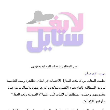
فيديو
مدوَنات
مشاكل
وحلول
حمل المتظاهرات لافتات للمطالبة بحقوقهن
بيروت - لايف ستايل
نظمت المئات من عاملات المنازل الأجنبيات في لبنان، تظاهرة وسط العاصمة
بيروت، للمطالبة بإلغاء نظام الكفيل، مؤكدين أنه يعرضهن للانتهاكات من قبل
مخدوميهم. وحملت المتظاهرات لافتات كُتب عليها "لا للعبودية ونعم للعدل"
و"أوقفوا الكفالة".