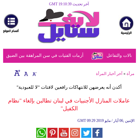
آخر تحديث GMT 19:10:39
الرئيسية
مرأة
أزياء
أزياء
عالات والتفاعل
أزمات الفتيات في سن المراهقة بين الضيق النفس
إسلامية
فن
مرأة
»
آخر أخبار المرأة
ديكور
أكدن أنه يعرضهن للانتهاكات رافعين لافتات "لا للعبودية"
صحة
عاملات المنازل الأجنبيات في لبنان تطالبن بإلغاء "نظام
الكفيل"
سياحة
وسفر
09:29 2019 الإثنين ,06 أيار / مايو
GMT
أبراج