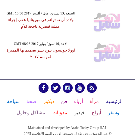
GMT 15:30 2017 الجمعة ,13 تشرين الأول / أكتوبر
ولادة أربعة توائم في موريتانيا عقب إجراء
عملية قيصرية ناجحة للأم
GMT 08:06 2017 الأحد ,16 تموز / يوليو
اوولا جونسون تبوح بسر تصميماتها المميزة
لموسم ٢٠١٧
الرئيسية
مرأة
أزياء
فن
ديكور
صحة
سياحة
وسفر
أبراج
فيديو
مدوَنات
مشاكل وحلول
Maintained and developed by Arabs Today Group SAL
جميالحقوق محفوظة لمجموعة العرب اليوم الاعلامية 2025 ©