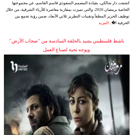
كشفت دار شالكي، بقيادة المصمم السعودي قاسم القاسم، عن مجموعتها
الخاصة برمضان 2026، والتي تميزت بمقاربة معاصرة للأزياء الشرقية، من خلال
توظيف الحرير المطفأ وتقنيات التطريز ثلاثي الأبعاد، ضمن رؤية تجمع بين
الحرفية ا�...
المزيد
ناشط فلسطيني يشيد بالحلقة السادسة من "صحاب الأرض"
ويوجه تحية لصناع العمل