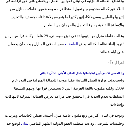
ولاتخضع العمالة المنزلية في لبنان لقوانين العمل، ويحصلن على حق الإقامة في
البلاد عبر كفالة مخدومهم. وتقول المتظاهرات، ومعظمهن عاملات منازل من
إثيوبيا والفلبين وسريلانكا، إنهن كثيرا ما يتعرضن لاعتداءات جسدية والتعنيف
والإساءة اللفظية وسوء التعامل والحرمان من الطعام.
وقالت عاملة منزل من إثيوبيا تدعى دوزوسيساني، 29 عاما، لوكالة فرانس برس
"نريد إلغاء نظام الكفالة. بعض
العاملات
سجينات في المنازل وبجب أن يحصلن
على أيام عطلة".
أقرأ أيضاً :
ريا الحسن تكشف أبرز اهتماماتها داخل الملف الأمني للشأن اللبناني
واستحدثت وزارة العمل اللبنانية عقدا موحدا للعمالة المنزلية في البلاد عام
2009، ولكنه مكتوب باللغة العربية، التي لا يستطعن قراءتها. ويتهم النشطاء
السلطات بعدم الجدية في التحقيق فب مزاعم تعرض العمالة المنزلية لانتهاكات
وإساءات.
ويوجد في لبنان أكثر من ربع مليون عاملة منزل أجنبية، يعملن كخادمات ومربيات
وجليسات للمرضى. ودعت منظمة العفو الدولية الشهر الماضي
لبنان
لوضع حد