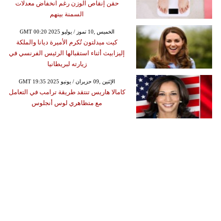
حقن إنقاص الوزن رغم انخفاض معدلات
السمنة بينهم
GMT 00:20 2025 الخميس ,10 تموز / يوليو
كيت ميدلتون تُكرم الأميرة ديانا والملكة
إليزابيث أثناء استقبالها الرئيس الفرنسي في
زيارته لبريطانيا
GMT 19:35 2025 الإثنين ,09 حزيران / يونيو
كامالا هاريس تنتقد طريقة ترامب في التعامل
مع متظاهري لوس أنجلوس