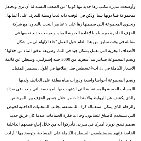
وأوضحت مديرة مكتب زها حديد مها كوتيا "من الصعب النسبة لنا أن نرى ونحتفل
بمجموعة فيتا دونها بيننا، ولكن في الوقت ذاته لدينا وسيلة للتعرف على أعمالها."
وتحتوي المجموعة التي صممتها زها على 9 عناصر أنتجت بالتعاون مع شركة
الخزف الفاخرة بورسيلونيا لإعادة الحيوية للمياه. وصرحت حديد نفسها في
مقابلة في وقت سابق من هذا العام حول العمل "جاء الإلهام لي من شكل
الأصداف البحرية التي تعمل بشكل جيد في الماء وطريقة تدفق الماء من خلالها."
وتضم المجموعة صنابير يبدأ سعرها من 3000 جنيه إسترليني، وسيعلن عن قائمة
الأسعار الكاملة في 15 آب/أغسطس قبل إطلاقها في أيلول/ سبتمبر المقبل.
وتضم المجموعة أحواضا واسعة ودورات مياه معلقة على الحائط، ولديها
اللمسات الحسية والمستقبلية التي اشتهرت بها المهندسة التي ولدت في بغداد،
والذي يكشف عن الروابط والامتدادات من خلال جسور الخزف بين المرحاض
والرخام الذي يمكن استعماله كرف للمنشفة، بجانب المنحنيات الداخلية لحوض
التي تستخدم كأطباق للصابون. وجاءت فكرة الحمامات عندما كان فريق حديد
يصمم فندق بويرتا أميركا في مدريد، فأدركوا أنه من خلال إنتاج قطعهم الداخلية
الخاصة فإنهم سيستطيعون السيطرة الكاملة على المساحة، وتوضح مها " أرادت