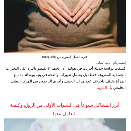
فترة الحمل الصورة من (unsplash)
أمستردام - لايف ستايل
كشفت دراسة حديثة أجريت في هولندا أن الحمل لا يقتصر تأثيره على التغيرات
الجسدية المعروفة فقط، بل يشمل تغييرات واضحة في بنية ووظائف دماغ
المرأة تختلف باختلاف عدد مرات الحمل. وأجرى الباحثون في المركز الطبي
الجامعي بأ...
المزيد
أبرز المشاكل شيوعاً في السنوات الأولى من الزواج وكيفية
التعامل معها