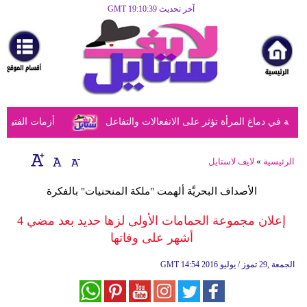
آخر تحديث GMT 19:10:39
الرئيسية
مرأة
أزياء
أزياء
في دماغ المرأة تؤثر على الانفعالات والتفاعل
أزمات الفتيات ف
إسلامية
فن
الرئيسية
»
لايف لاستايل
ديكور
الأصداف البحريَّة ألهمت "ملكة المنحنيات" بالفكرة
صحة
إعلان مجموعة الحمامات الأولى لزها حديد بعد مضي 4
أشهر على وفاتها
سياحة
وسفر
14:54 2016 الجمعة ,29 تموز / يوليو
GMT
أبراج