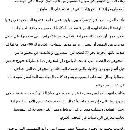
زها دائما أن تخوض في مجال التصميم من ناحية دمج الإضاءة في الهندسة
المعمارية وإنشاء التجهيزات التي تستخدم على السطوح."
وأتت الفرصة مع اقتراح شركة بورسيلونيا ففي عام 2013، وقالت حديد في وقتها
" الرغبة المتبادلة لهذه التجربة نشطت أفكارنا لتصميم مجموعة الحمامات."
وذكرت مها أن حديد كانت مولعة بشكل خاص بالأحواض التي صممتها على شكل
موجات من اليمين أو اليسار، ورغم موتها المفاجئ الذي ترك 400 من زملائها في
صدمة لكنها أنجزت نحو 37 قطعة من المشروع. وكشفت عن مجموعة من
المجوهرات الفضية التي عملت فيها مع دار المجوهرات الدنماركية جورج جنسن
قبل أسبوعين من وفاتها، والتي ضمت الساعات والمجوهرات التي تضاهي
بجمالها جمال الساعات السويسرية، وقد كانت المهندسة المتألقة راضية تماما
عن هذه المجموعة.
وكانت انتهت آخرا من مشروع غزير آخر يحكي حياة الفنان كورت سشويترز في
زيروخ؛ وبالتالي فإن تصميمات وأعمال زها حديد تنوعت من الأدوات المنزلية
وحتى الفنادق وشملت مسرحا في الرباط ومطار بكين وساحة في نيقوسيا،
بجانب معرض الرياضيات في متحف العلوم.
وقدمت مجموعة الحمام بوصفها عنصر متميزا من تراث المصممة التي توجت