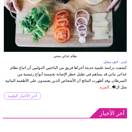
نظام غذائي صحي
لندن - لايف ستايل
كشفت دراسة علمية حديثة أجراها فريق من الباحثين الدوليين أن اتباع نظام
غذائي نباتي قد يساهم في تقليل خطر الإصابة بخمسة أنواع رئيسية من
السرطان. وقد أظهرت النتائج أن الأشخاص الذين يعتمدون على الأطعمة النباتية
مثل ال�...
المزيد
آخر الأخبار الطبية
آخر الأخبار