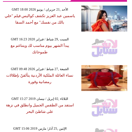
GMT 18:00 2026 الأحد ,21 حزيران / يونيو
ياسمين عبد العزيز تكشف كواليس فيلم "خلي
بالك من نفسك" مع أحمد السقا
GMT 16:23 2020 السبت ,29 شباط / فبراير
يبدأ الشهر بيوم مناسب لك ويتناغم مع
طموحاتك
GMT 09:48 2026 الجمعة ,27 شباط / فبراير
نساء العائلة الملكية الأردنية يتألقنّ بإطلالات
رمضانية وقورة
GMT 15:27 2019 الثلاثاء ,02 إبريل / نيسان
استفد من الطقس الجميل وانطلق في نزهة
على شاطئ البحر
GMT 15:06 2019 الإثنين ,25 آذار/ مارس