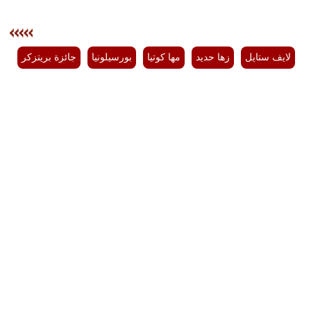
لايف ستايل
زها حديد
مها كوتيا
بورسيلونيا
جائزة بريتزكر