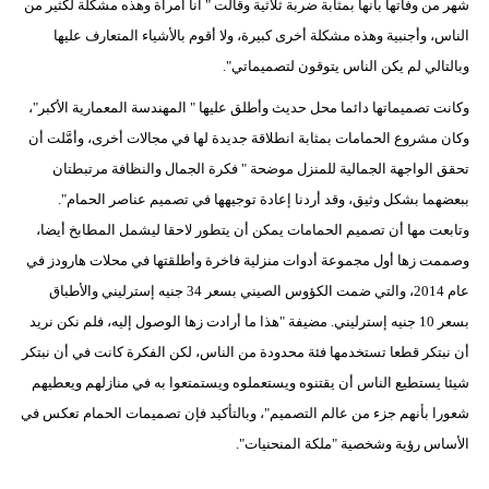
شهر من وفاتها بأنها بمثابة ضربة ثلاثية وقالت " أنا امرأة وهذه مشكلة لكثير من
الناس، وأجنبية وهذه مشكلة أخرى كبيرة، ولا أقوم بالأشياء المتعارف عليها
وبالتالي لم يكن الناس يتوقون لتصميماتي".
وكانت تصميماتها دائما محل حديث وأطلق عليها " المهندسة المعمارية الأكبر"،
وكان مشروع الحمامات بمثابة انطلاقة جديدة لها في مجالات أخرى، وأمَّلت أن
تحقق الواجهة الجمالية للمنزل موضحة " فكرة الجمال والنظافة مرتبطتان
ببعضهما بشكل وثيق، وقد أردنا إعادة توجيهها في تصميم عناصر الحمام".
وتابعت مها أن تصميم الحمامات يمكن أن يتطور لاحقا ليشمل المطابخ أيضا،
وصممت زها أول مجموعة أدوات منزلية فاخرة وأطلقتها في محلات هارودز في
عام 2014، والتي ضمت الكؤوس الصيني بسعر 34 جنيه إسترليني والأطباق
بسعر 10 جنيه إسترليني. مضيفة "هذا ما أرادت زها الوصول إليه، فلم نكن نريد
أن نبتكر قطعا تستخدمها فئة محدودة من الناس، لكن الفكرة كانت في أن نبتكر
شيئا يستطيع الناس أن يقتنوه ويستعملوه ويستمتعوا به في منازلهم ويعطيهم
شعورا بأنهم جزء من عالم التصميم"، وبالتأكيد فإن تصميمات الحمام تعكس في
الأساس رؤية وشخصية "ملكة المنحنيات".