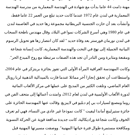
مهنة دامت 44 عاما بدأت مع شهادة في الهندسة المعمارية من مدرسة الهندسة
المعمارية في لندن عام 1972 عندما كانت حديد تبلغ من العمر 22 عاما فقط،
وأنشأت بعد أن حازت الجنسية البريطانية مجموعة زها حديد في العاصمة لندن
في عام 1980 وهي أسرع الشركات نموا في البلاد، وقال مهندس ناطحة السحاب
في لندن نورمان فورستر بعد وفاة حديد " لقد كان انتصار زها هو تحويل الرسوم
البيانية الجميلة إلى نهج في النحت والهندسة المعمارية، كانت إنسانة شجاعة
ومقنعة ومثابرة ومن النادر أن تجد هذه الصفات مرتبطة مع روح المبدع الحر".
وكانت المهندسة العراقية المرأة الأولى التي تفوز بجائزة بريتزكر في عام 2004،
واستطاعت أن تحقق إنجازا آخر مماثلا عندما فازت بالميدالية الذهبية لربا رويال
العام الماضي، وتلقت الكثير من المديح على عملها في مركز الألعاب المائية
لدورة الألعاب الأولمبية في لندن لعام 2012، وامتدت أعمالها إلى متحف الفن في
روما ومصنع لسيارات بي إم دبليو في لايبزيغ. وقالت عنها المهندسة الحائزة على
جائزة ستيرلينغ أماندا ليفيت " كانت نموذجا غير عادي من النساء، فهي لم تعرف
الخوف وكانت شجاعة وراديكالية، كانت جديدة مدافعة قوية عن الحركة النسوية
ومكافحة مستمرة طوال فترة حياتها المهنية". ووصفت مسيرتها المهنية قبل