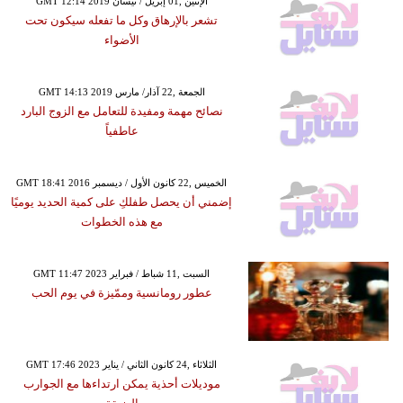
GMT 12:14 2019 الإثنين ,01 إبريل / نيسان
تشعر بالإرهاق وكل ما تفعله سيكون تحت
الأضواء
GMT 14:13 2019 الجمعة ,22 آذار/ مارس
نصائح مهمة ومفيدة للتعامل مع الزوج البارد
عاطفياً
GMT 18:41 2016 الخميس ,22 كانون الأول / ديسمبر
إضمني أن يحصل طفلكِ على كمية الحديد يوميًا
مع هذه الخطوات
GMT 11:47 2023 السبت ,11 شباط / فبراير
عطور رومانسية وممّيزة في يوم الحب
GMT 17:46 2023 الثلاثاء ,24 كانون الثاني / يناير
موديلات أحذية يمكن ارتداءها مع الجوارب