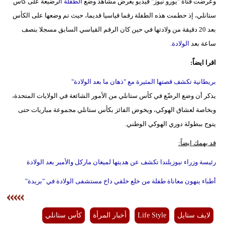
وعرضت قناة "يورو نيوز" فيديو يعرض مشاهد وضع
الطفلة ا
لرضيعة على كأس
ستانلي، إذ حطمت هذه الطفلة رقما قياسيا قديما، حيث تم وضعها على الكأس
بعد 20 دقيقة من ولادتها في حين كان الرقم القياسي السابق مسجلا بنصف
ساعة بعد
الولادة
.
اقرا ايضاً:
بريطانية تكشف قصتها المثيرة مع "ذهان ما بعد الولادة"
يذكر أن وضع الرضّع في كأس ستانلي من الأمور الشائعة في الولايات المتحدة،
وبخاصة لعشاق الهوكي، ويخوض الفائز بكأس ستانلي مجموعة مباريات حتى
يتوج ببطولة دوري الهوكي الوطني.
قد يهمك ايضاً:
رئيسة وزراء نيوزيلندا تكشف عن هديتها لميغان ماركل والأمير بعد الولادة
أطباء ينهون معاناة طفلة من خلع خلقي داخ مستشفى الولادة في "بريدة"
لايف ستايل
Life Style
أخبار المرأة
كأس ستانلي