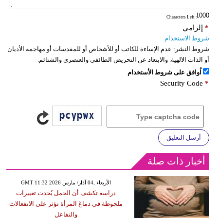
: Characters Left
*
إلزامي
شروط الاستخدام
شروط النشر:
عدم الإساءة للكاتب أو للأشخاص أو للمقدسات أو مهاجمة الأديان
أو الذات الالهية. والابتعاد عن التحريض الطائفي والعنصري والشتائم.
اُوافق على شروط الأستخدام
Security Code
*
أرسل التعليق
أخبار ذات صلة
GMT 11:32 2026 الأربعاء ,04 آذار/ مارس
دراسة تكشف أن الحمل يُحدث تغييرات
ملحوظة في دماغ المرأة تؤثر على الانفعالات
والتفاعل