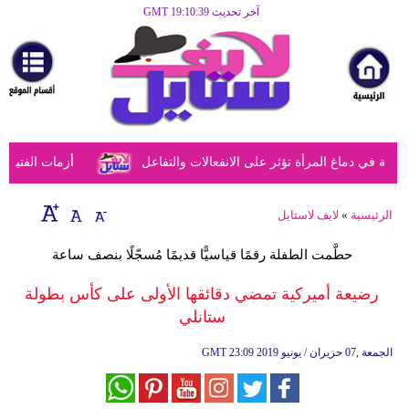
آخر تحديث GMT 19:10:39
الرئيسية
مرأة
أزياء
أزياء
في دماغ المرأة تؤثر على الانفعالات والتفاعل
أزمات الفتيات في
إسلامية
فن
الرئيسية
»
لايف لاستايل
ديكور
حطَّمت الطفلة رقمًا قياسيًّا قديمًا مُسجّلًا بنصف ساعة
صحة
رضيعة أميركية تمضي دقائقها الأولى على كأس بطولة
ستانلي
سياحة
وسفر
23:09 2019 الجمعة ,07 حزيران / يونيو
GMT
أبراج