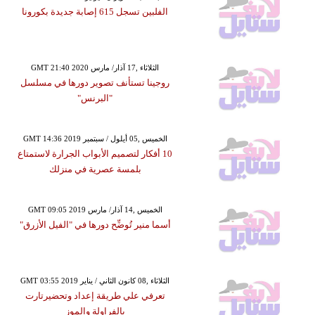
الفلبين تسجل 615 إصابة جديدة بكورونا
GMT 21:40 2020 الثلاثاء ,17 آذار/ مارس
روجينا تستأنف تصوير دورها في مسلسل
"البرنس"
GMT 14:36 2019 الخميس ,05 أيلول / سبتمبر
10 أفكار لتصميم الأبواب الجرارة لاستمتاع
بلمسة عصرية في منزلك
GMT 09:05 2019 الخميس ,14 آذار/ مارس
أسما منير تُوضِّح دورها في "الفيل الأزرق"
GMT 03:55 2019 الثلاثاء ,08 كانون الثاني / يناير
تعرفي علي طريقة إعداد وتحضيرتارت
بالفراولة والموز