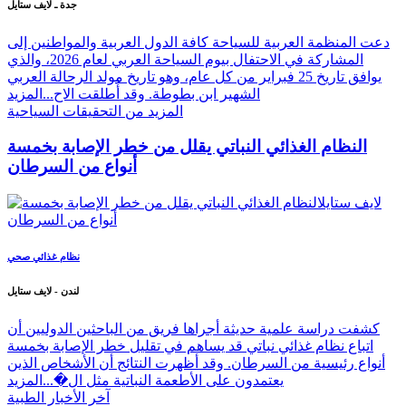
جدة ـ لايف ستايل
دعت المنظمة العربية للسياحة كافة الدول العربية والمواطنين إلى
المشاركة في الاحتفال بيوم السياحة العربي لعام 2026، والذي
يوافق تاريخ 25 فبراير من كل عام، وهو تاريخ مولد الرحالة العربي
الشهير ابن بطوطة. وقد أُطلقت الاح...
المزيد
المزيد من التحقيقات السياحية
النظام الغذائي النباتي يقلل من خطر الإصابة بخمسة
أنواع من السرطان
نظام غذائي صحي
لندن - لايف ستايل
كشفت دراسة علمية حديثة أجراها فريق من الباحثين الدوليين أن
اتباع نظام غذائي نباتي قد يساهم في تقليل خطر الإصابة بخمسة
أنواع رئيسية من السرطان. وقد أظهرت النتائج أن الأشخاص الذين
يعتمدون على الأطعمة النباتية مثل ال�...
المزيد
آخر الأخبار الطبية