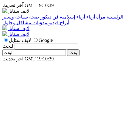
آخر تحديث GMT 19:10:39
الرئيسية
مرأة
أزياء
أزياء إسلامية
فن
ديكور
صحة
سياحة وسفر
أبراج
فيديو
مدوَنات
مشاكل وحلول
Google
لايف ستايل
البحث
آخر تحديث GMT 19:10:39