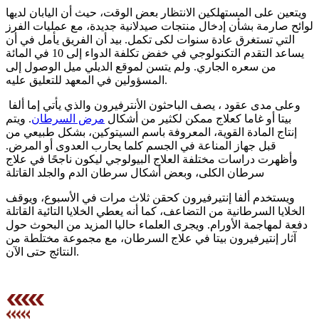
ويتعين على المستهلكين الانتظار بعض الوقت، حيث أن اليابان لديها
لوائح صارمة بشأن إدخال منتجات صيدلانية جديدة، مع عمليات الفرز
التي تستغرق عادة سنوات لكى تكمل. بيد أن الفريق يأمل في أن
يساعد التقدم التكنولوجي في خفض تكلفة الدواء إلى 10 في المائة
من سعره الجاري. ولم يتسن لموقع الديلي ميل الوصول إلى
المسؤولين في المعهد للتعليق عليه.
وعلى مدى عقود ، يصف الباحثون الأنترفيرون والذي يأتي إما ألفا
بيتا أو غاما كعلاج ممكن لكثير من أشكال
مرض السرطان
. ويتم
إنتاج المادة القوية، المعروفة باسم السيتوكين، بشكل طبيعي من
قبل جهاز المناعة في الجسم كلما يحارب العدوى أو المرض.
وأظهرت دراسات مختلفة العلاج البيولوجي ليكون ناجحًا في علاج
سرطان الكلى، وبعض أشكال سرطان الدم والجلد القاتلة
ويستخدم ألفا إنتيرفيرون كحقن ثلاث مرات في الأسبوع، ويوقف
الخلايا السرطانية من التضاعف، كما أنه يعطي الخلايا التائية القاتلة
دفعة لمهاجمة الأورام. ويجرى العلماء حاليا المزيد من البحوث حول
آثار إنتيرفيرون بيتا في علاج السرطان، مع مجموعة مختلطة من
النتائج حتى الآن.