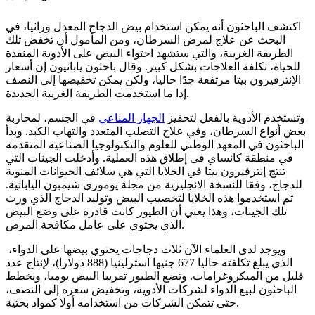
اكتشف الباحثون أنه يمكن استخدام بيض الدجاج المعدل وراثيا، في
البحث عن علاج لمرض السرطان، ومن المأمول أن تخفض تلك
الطريقة الغريبة، والتي ستشهد احتواء البيض على الأدوية المنقذة
للحياة، تكلفة العلاجات بشكل كبير. وقال باحثون يابانيون إن أسعار
الإنترفيرون بيتا مرتفعة جدًا حاليا، ولكن يمكن تخفيضها إلى النصف
إذا ما استخدمت الطريقة الغريبة الجديدة.
وتستخدم الأدوية بالفعل لتحفيز
الجهاز المناعي
في الجسم، لمحاربة
بعض أنواع السرطان، وفي علاج التصلب المتعدد والتهاب الكبد. وبدأ
الباحثون في المعهد الوطني للعلوم والتكنولوجيا الصناعية المتقدمة
في منطقة كانساي فى إطلاق هذه العملية. وأدخلت الجينات التي
تنتج إنترفيرون بيتا في الخلايا التي هي سلائف الحيوانات المنوية
للدجاج، وفقا للنسخة الانجليزية من مجلة يوموري شيمبون اليابانية.
ثم استخدموا هذه الخلايا لتخصيب البيض وتوليد الدجاج الذي ورث
تلك الجينات، وهذا يعني أن الطيور كانت قادرة على وضع البيض
الذي يحتوي على عامل مكافحة المرض.
ويوجد لدى العلماء الآن ثلاث دجاجات يحتوي بيضها على الدواء،
الذي يبلغ تكلفته حاليا 677 جنيها استرلينيا (888 دولارا)، لإنتاج عدد
قليل من الميكروغرامات. وتضع الطيور تقريبا البيض يوميا، ويخطط
الباحثون لبيع الدواء لشركات الأدوية، وتخفيض سعره إلى النصف،
حتى تتمكن الشركات من استخدامه أولا كمواد بحثية.