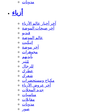
مدونات
أزياء
آخر أخبار عالم الأزياء
آخر صيحات الموضة
فيديو
عالم الموضة
إتيكيت
آخر موضة
مجوهرات
بأيديهم
مُثير
للرجال
عطرك
شعرك
مكياج ومستحضرات
أخر عروض الأزياء
جديد المحلات
مناسبات
مقابلات
مدونات
صور