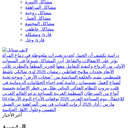
مشاكل الأسرة
مشاكل المراهقة
مشاكل زوجية
مشاكل العمل
مشاكل المجتمع
مشاكل عاطفي
قارئ ومشكلة
قارئ وحل
دراسة تكشف أن الحمل يُحدث تغييرات ملحوظة في دماغ المرأة
تؤثر على الانفعالات والتفاعل
أبرز المشاكل شيوعاً في السنوات
الأولى من الزواج وكيفية التعامل معها
الحرير المطفأ والتطريز ثلاثي
الأبعاد يحددان ملامح قفاطين رمضان 2026 لدى شالكي
ناشط
فلسطيني يشيد بالحلقة السادسة من "صحاب الأرض" ويوجه تحية
لصناع العمل
تصميمات رخامية تُعيد إحياء الحمّامات الرومانية في
قلب بيروت
النظام الغذائي النباتي يقلل من خطر الإصابة بخمسة
أنواع من السرطان
المنظمة العربية للسياحة تدعو العالم العربي
للاحتفال بيوم السياحة العربي 2026
توقعات الأبراج اليوم الأربعاء 04
مارس / أذار 2026
أزمات الفتيات في سن المراهقة بين الضيق
النفسي وحلول الأهل الحكيمة
أخر الأخبار
الرئيسية