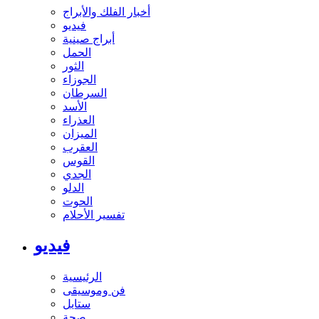
أخبار الفلك والأبراج
فيديو
أبراج صينية
الحمل
الثور
الجوزاء
السرطان
الأسد
العذراء
الميزان
العقرب
القوس
الجدي
الدلو
الحوت
تفسير الأحلام
فيديو
الرئيسية
فن وموسيقى
ستايل
صحة