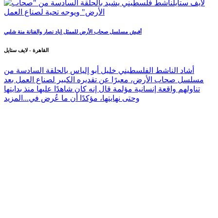
أفيش مسلسل صحاب الأرض للممثل إياد نصار والفنانة منة شلبي
القاهرة - لايف ستايل
أشاد الناشط الفلسطيني خليل أبو إلياس بالحلقة السادسة من
مسلسل صحاب الأرض، معبرًا عن تقديره الكبير لصناع العمل بعد
تناولهم واقعة إنسانية مؤلمة قال إنه كان شاهدًا عليها منذ بدايتها
وحتى نهايتها، مؤكدًا أن ما عُرض في...
المزيد