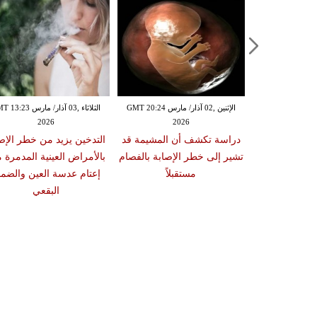
الإثنين ,02 آذار/ مارس GMT 20:18
الإثنين ,02 آذار/ مارس GMT 20:24
الثلاثاء ,03 آذار/ مارس 23
2026
2026
20
 سبب صعوبة
دراسة تكشف أن المشيمة قد
التدخين يزيد من خطر الإص
ات والوجبات
تشير إلى خطر الإصابة بالفصام
بالأمراض العينية المدمرة 
عد الشبع
مستقبلاً
إعتام عدسة العين والضمو
البقعي