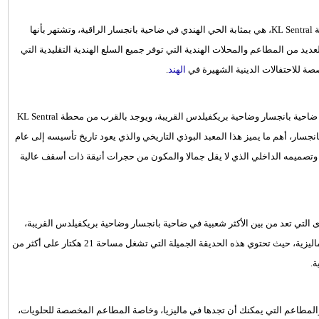
منطقة ليتل إنديا التي تبعد حوالي 10 دقائق سيرا على الأقدام عن محطة KL Sentral، هي بمثابة الحي الهندي في ضاحية بانجسار الراقية، وتشتهر بأنها
عديد من المطاعم والمحلات الهندية التي توفر جميع السلع الهندية التقليدية التي
صصة للاحتفالات الدينية الشهيرة في
الهند
.
معبد ماها فيهارا البوذي يعد واحد من أفضل المعابد البوذية التاريخية في ضاحية بانجسار وضاحية بريكفيلدس القريبة، ويوجد بالقرب من محطة KL Sentral
سار، أهم ما يميز هذا المعبد البوذي التاريخي والذي يعود تاريخ تأسيسه إلى عام
بيض وتصميمه الداخلي الذي لا يقل جمالا والمكون من حجرات أنيقة ذات أسقف عالية
 التي تعد من بين الأكثر شعبية في ضاحية بانجسار وضاحية بريكفيلدس القريبة،
وواحدة من أفضل الوجهات الطبيعية التي يمكنك زيارتها في العاصمة الماليزية، حيث تحتوي هذه الحديقة الجميلة التي تشغل مساحة 21 هكتار على أكثر من
مطاعم التي يمكنك أن تجدها في ماليزيا، وخاصة المطاعم المخصصة للحلويات،