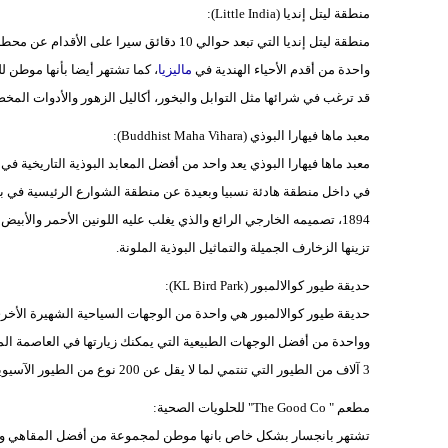
منطقة ليتل إنديا (Little India):
واحدة من أقدم الأحياء الهندية في
ماليزيا
، كما تشتهر أيضا بأنها موطن لل
قد ترغب في شرائها مثل التوابل والبخور، أكاليل الزهور والأدوات المخ
معبد ماها فيهارا البوذي (Buddhist Maha Vihara):
في داخل منطقة هادئة نسبيا وبعيدة عن منطقة الشوارع الرئيسية في بانج
1894، تصميمه الخارجي الرائع والذي يغلب عليه اللونين الأحمر والأ
تزينها الزخارف الجميلة والتماثيل البوذية الملونة.
حديقة طيور كوالالمبور (KL Bird Park):
حديقة طيور كوالالمبور هي واحدة من الوجهات السياحية الشهيرة الأخرى
3 آلاف من الطيور التي تنتمي لما لا يقل عن 200 نوع من الطيور الآسيوية.
مطعم " The Good Co" للحلويات الصحية:
تشتهر بانجسار بشكل خاص بانها موطن لمجموعة من أفضل المقاهي وال