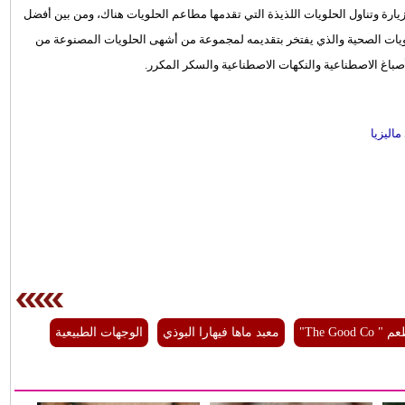
يارة وتناول الحلويات اللذيذة التي تقدمها مطاعم الحلويات هناك، ومن بين أفضل
ويات التي يمكنك زيارتها هناك مطعم " The Good Co" للحلويات الصحية والذي يفتخر بتقديمه لمجموعة من أشهى الحلويات المصنوعة من
أصباغ الاصطناعية والنكهات الاصطناعية والسكر المكرر.
اليزيا
The Good Co"
معبد ماها فيهارا البوذي
الوجهات الطبيعية