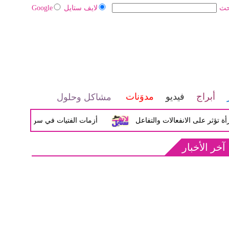
حث
لايف ستايل
Google
أبراج
فيديو
مدوَنات
مشاكل وحلول
على الانفعالات والتفاعل
أزمات الفتيات في سن المراهقة بين الض
آخر الأخبار