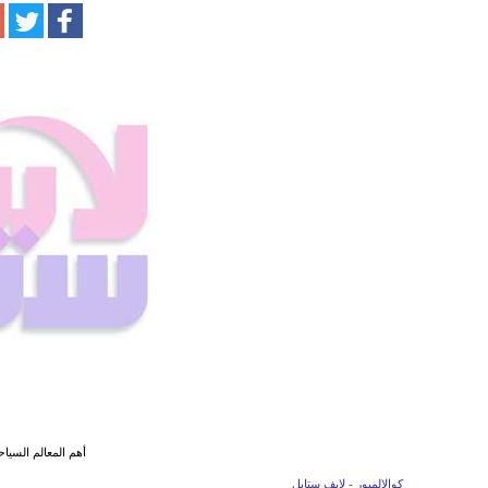
أهم المعالم السياح
كوالالمبور - لايف ستايل