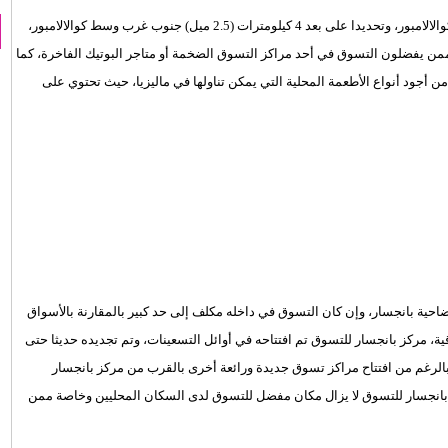
بانجسار هي ضاحية سكنية راقية توجد على مشارف العاصمة الماليزية كوالالامبور، وتحديدا على بعد 4 كيلومترات (2.5 ميل) جنوب غرب وسط كوالالامبور،
ممن يفضلون التسوق في أحد مراكز التسوق الضخمة أو متاجر البوتيك الفاخرة، كما
ن أجود أنواع الأطعمة المحلية التي يمكن تناولها في ماليزيا، حيث تحتوي على
ية بانجسار، وإن كان التسوق في داخله مكلف إلى حد كبير بالمقارنة بالأسواق
قية، مركز بانجسار للتسوق تم افتتاحه في أوائل التسعينات، وتم تجديده حديثا حتى
فبالرغم من افتتاح مراكز تسوق جديدة ورائعة أخرى بالقرب من مركز بانجسار
 بانجسار فيليج (Bangsar Village)، إلا أن مركز بانجسار للتسوق لا يزال مكان مفضل للتسوق لدى السكان المحليين وخاصة ممن