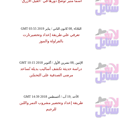
أسما منير تُوضِّح دورها في "الفيل الأزرق"
GMT 03:55 2019 الثلاثاء ,08 كانون الثاني / يناير
تعرفي علي طريقة إعداد وتحضيرتارت
بالفراولة والموز
GMT 10:15 2018 الإثنين ,08 تشرين الأول / أكتوبر
دراسة حديثة تكشف أساليب بديلة تُساعد
مرضى الصدفية على التحسّن
GMT 14:39 2018 الأحد ,19 آب / أغسطس
طريقة إعداد وتحضير مشروب التمر واللبن
للرجيم