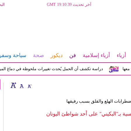
آخر تحديث GMT 19:10:39
الب
أزياء
أزياء إسلامية
فن
ديكور
صحة
سياحة وسفر
دراسة تكشف أن الحمل يُحدث تغييرات ملحوظة في دماغ المرأة تؤثر ع
طرابات الهلع والقلق بسبب رفيقها
فسية بـ"البكيني" على أحد شواطئ اليونان