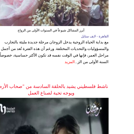
أبرز المشاكل شيوعاً في السنوات الأولى من الزواج
القاهرة - لايف ستايل
مع بداية الحياة الزوجية يدخل الزوجان مرحلة جديدة مليئة بالتجارب
والمسؤوليات والتحديات المختلفة. ورغم أن هذه الفترة تُعد من أجمل
مراحل العمر، فإنها في الوقت نفسه قد تكون الأكثر حساسية، خصوصاً
السنة الأولى من الز...
المزيد
ناشط فلسطيني يشيد بالحلقة السادسة من "صحاب الأر
ويوجه تحية لصناع العمل