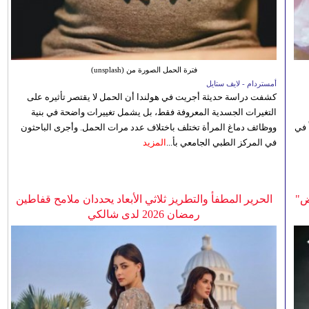
فترة الحمل الصورة من (unsplash)
أمستردام - لايف ستايل
كشفت دراسة حديثة أجريت في هولندا أن الحمل لا يقتصر تأثيره على
التغيرات الجسدية المعروفة فقط، بل يشمل تغييرات واضحة في بنية
 في
ووظائف دماغ المرأة تختلف باختلاف عدد مرات الحمل. وأجرى الباحثون
في المركز الطبي الجامعي بأ...
المزيد
ض"
الحرير المطفأ والتطريز ثلاثي الأبعاد يحددان ملامح قفاطين
رمضان 2026 لدى شالكي