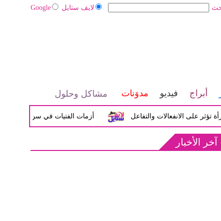
حث
لايف ستايل
Google
أبراج
فيديو
مدوَنات
مشاكل وحلول
لى الانفعالات والتفاعل
أزمات الفتيات في سن المراهقة بين الض
آخر الأخبار