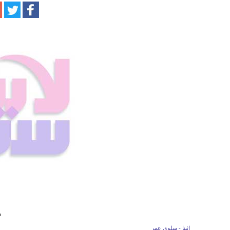
ر
اثينا - سلوى عمر