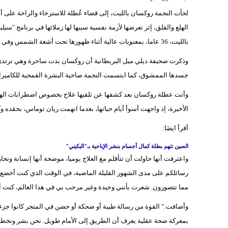
لجأت النجمة روكسان بالليت، إلى قضاء عُطلة للاسترخاء والراحة على أ
الهلع والقلق، إثر تعرضها لأزمة نفسية سببها لها زملائها في برنامج "سيل
بالليت، 36 عاما، بمعنويات عالية أثناء ظهورها تحت أشعة الشمس وفي وسط البحر.
وذكرت صحيفة ديلي ميل البريطانية أن روكسان بدت ساحرة وهي ترتد
جسدها الممشوق، كما ابتسمت النجمة صاحبة البشرة القمحية للكاميرا،
وأتت عطلة روكسان بعد كشفها عن تلقيها علاج بخصوص اضطرابات الهلع 
الأخيرة، إذ واجهت أسوأ أيام حياتها، بعدما اتهمت ريان توماس، بحقده و
أقرأ ايضَا:
الصين تتهم بطلة كمال أجسام بنشر الإباحية بـ"البكيني"
واعترفت أنها حاولت أن تتأقلم مع العلاج يوميا، موضحة أنها إنسانة وت
رسائلكم على مدى الشهور القليلة الماضية، في الوقت الذي كنت أخضع في
مما تتصورون. شعرت بأنني وحيدة وغير مرحب بي في هذا العالم، كنت أدعو
وأضافت:" القوة من رسالة طيبة أو ضحكة أو حضن في المتجر كانوا جزء
بمعركة صحة عقلية يعرف أن الطريق إلى الأمام طويل. نحن بشر ونخطأ ون