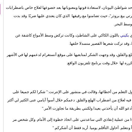
حد شواطئ اليونان، لاستعادة قوتها ومعنوياتها بعد خضوعها لعلاج خاص باضطرابات
برتي بيغ بروذر"، حيث تضامنوا مع رفيقها الذي كان يعتدي عليها ضربًا. وقد بدت
ي
بكيني
باللون الكاكي على الشاطئ، وكانت تركض وسط الأمواج كاشفة عن
 وقد تركت شعرها القصير منسدلا خلفها.
والقلق، وقد وجهت الشكر لمتابعيها على موقع أنستغرام لدعمهم لها في الأشهر
كرره لها خلال وقت برنامج تلفزيون الواقع.
حاول التعلم من أخطائها، وقالت في منشور على الإنترنت:" شكرا لكم جميعا على
ه لعلاج من اضطراب الهلع والقلق. دعمكم خلال أسوأ أيامي عنى الكثير لي أكثر
 الله أن يأخذني بعيدا ولكنني بطريقة ما تجاوزت الأمر."
ا من عملية إنقاذي التي ساعدتني على اتخاذ خطوة إلى الأمام. وكل شخص مر
تعلم. أحاول التأقلم يوميا. أريد فقط أن أشكركم."