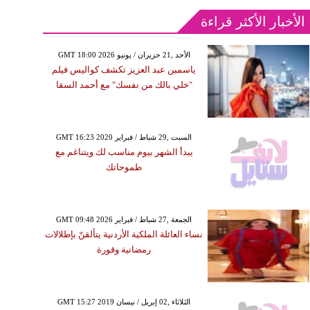
الأخبار الأكثر قراءة
GMT 18:00 2026 الأحد ,21 حزيران / يونيو
ياسمين عبد العزيز تكشف كواليس فيلم
"خلي بالك من نفسك" مع أحمد السقا
GMT 16:23 2020 السبت ,29 شباط / فبراير
يبدأ الشهر بيوم مناسب لك ويتناغم مع
طموحاتك
GMT 09:48 2026 الجمعة ,27 شباط / فبراير
نساء العائلة الملكية الأردنية يتألقنّ بإطلالات
رمضانية وقورة
GMT 15:27 2019 الثلاثاء ,02 إبريل / نيسان