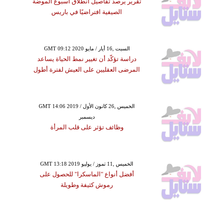
تقرير يرصد تفاصيل انطلاق أسبوع الموضة
الصيفية افتراضيًا في باريس
GMT 09:12 2020 السبت ,16 أيار / مايو
دراسة تؤكّد أن تغيير نمط الحياة يساعد
المرضى العقليين على العيش لفترة أطول
GMT 14:06 2019 الخميس ,26 كانون الأول /
ديسمبر
وظائف تؤثر على قلب المرأة
GMT 13:18 2019 الخميس ,11 تموز / يوليو
أفضل أنواع "الماسكرا" للحصول على
رموش كثيفة وطويلة