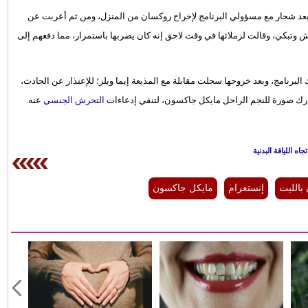
عد شجار مع مسؤولي البرنامج لإخراج روكسان من المنزل، ومن ثم أعربت عن
 وتبكي، وقالت لزملائها في وقت لاحق إنه كان يضربها باستمرار، مما دفعهم إلى
البرنامج، وبعد خروجها سجلت مقابلة مع المذيعة إيما ويلز؛ للإعتذار عن الحادث،
شارك صورة للنجم الراحل مايكل جاكسون، لتنفي إدعاءات
التحرش الجنسي
عنه.
جاه اللياقة البدنية
بالليت
إنستغرام
مايكل جاكسون