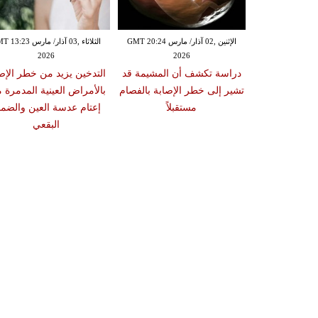
الإثنين ,02 آذار/ مارس GMT 20:18
الإثنين ,02 آذار/ مارس GMT 20:24
الثلاثاء ,03 آذار/ مارس 23
2026
2026
20
 سبب صعوبة
دراسة تكشف أن المشيمة قد
التدخين يزيد من خطر الإص
ات والوجبات
تشير إلى خطر الإصابة بالفصام
بالأمراض العينية المدمرة 
عد الشبع
مستقبلاً
إعتام عدسة العين والضمو
البقعي