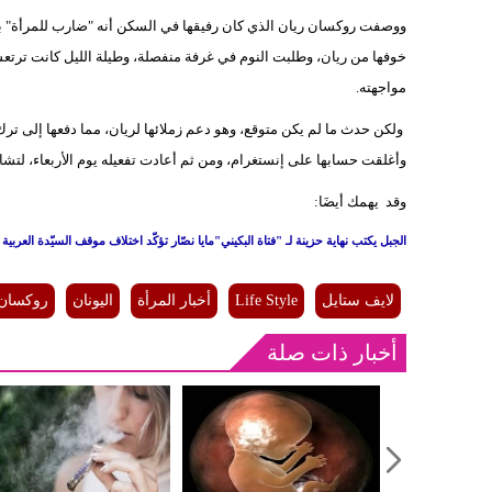
ووصفت روكسان ريان الذي كان رفيقها في السكن أنه "ضارب للمرأة" ب
خوفها من ريان، وطلبت النوم في غرفة منفصلة، وطيلة الليل كانت ترتعش
مواجهته.
ولكن حدث ما لم يكن متوقع، وهو دعم زملائها لريان، مما دفعها إلى ترك 
وأغلقت حسابها على إنستغرام، ومن ثم أعادت تفعيله يوم الأربعاء، لت
وقد يهمك أيضَا:
الجبل يكتب نهاية حزينة لـ "فتاة البكيني"
مايا نصّار تؤكّد اختلاف موقف السيّدة العربية ت
لايف ستايل
Life Style
أخبار المرأة
اليونان
روكسان 
أخبار ذات صلة