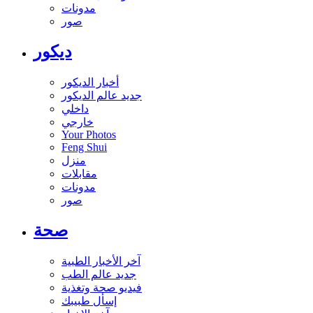
مدونات
صور
ديكور
أخبار الديكور
جديد عالم الديكور
داخلي
خارجي
Your Photos
Feng Shui
منزل
مقابلات
مدونات
صور
صحة
آخر الأخبار الطبية
جديد عالم الطب
فيديو صحة وتغذية
إسأل طبيبك