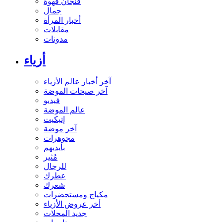
فنجان قهوة
جمال
أخبار المرأة
مقابلات
مدونات
أزياء
آخر أخبار عالم الأزياء
آخر صيحات الموضة
فيديو
عالم الموضة
إتيكيت
آخر موضة
مجوهرات
بأيديهم
مُثير
للرجال
عطرك
شعرك
مكياج ومستحضرات
أخر عروض الأزياء
جديد المحلات