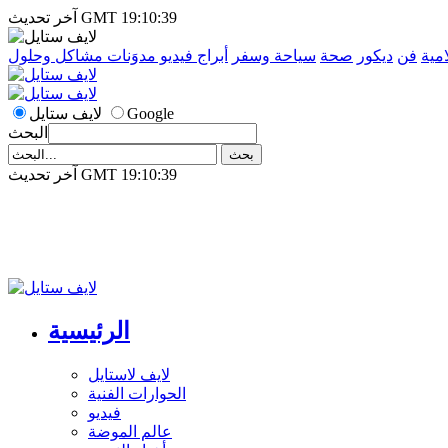
آخر تحديث GMT 19:10:39
امية
فن
ديكور
صحة
سياحة وسفر
أبراج
فيديو
مدوَنات
مشاكل وحلول
Google
لايف ستايل
البحث
آخر تحديث GMT 19:10:39
الرئيسية
لايف لاستايل
الحوارات الفنية
فيديو
عالم الموضة