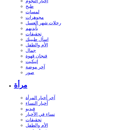
أخبار النجوم
طبخ
لمسات
مجوهرات
رحلات شهر العسل
بأيديهم
تحقيقات
اسأل طبيبك
الأم والطفل
جمال
فنجان قهوة
إتيكيت
آخر موضة
صور
مرأة
آخر أخبار المرأة
أخبار النساء
فيديو
نساء في الأخبار
تحقيقات
الأم والطفل