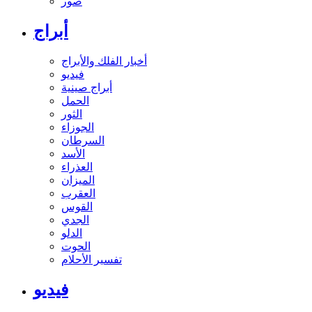
صور
أبراج
أخبار الفلك والأبراج
فيديو
أبراج صينية
الحمل
الثور
الجوزاء
السرطان
الأسد
العذراء
الميزان
العقرب
القوس
الجدي
الدلو
الحوت
تفسير الأحلام
فيديو