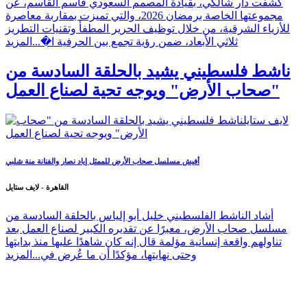
كشفت دار شالكي، بقيادة المصمم السعودي قاسم القاسم، عن
مجموعتها الخاصة برمضان 2026، والتي تميزت بمقاربة معاصرة
للأزياء الشرقية، من خلال توظيف الحرير المطفأ وتقنيات التطريز
ثلاثي الأبعاد، ضمن رؤية تجمع بين الحرفية ا�...
المزيد
ناشط فلسطيني يشيد بالحلقة السادسة من
"صحاب الأرض" ويوجه تحية لصناع العمل
أفيش مسلسل صحاب الأرض للممثل إياد نصار والفنانة منة شلبي
القاهرة - لايف ستايل
أشاد الناشط الفلسطيني خليل أبو إلياس بالحلقة السادسة من
مسلسل صحاب الأرض، معبرًا عن تقديره الكبير لصناع العمل بعد
تناولهم واقعة إنسانية مؤلمة قال إنه كان شاهدًا عليها منذ بدايتها
وحتى نهايتها، مؤكدًا أن ما عُرض في...
المزيد