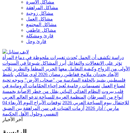
مشاكل الأسرة
مشاكل المراهقة
مشاكل زوجية
مشاكل العمل
مشاكل المجتمع
مشاكل عاطفي
قارئ ومشكلة
قارئ وحل
دراسة تكشف أن الحمل يُحدث تغييرات ملحوظة في دماغ المرأة
تؤثر على الانفعالات والتفاعل
أبرز المشاكل شيوعاً في السنوات
الأولى من الزواج وكيفية التعامل معها
الحرير المطفأ والتطريز ثلاثي
الأبعاد يحددان ملامح قفاطين رمضان 2026 لدى شالكي
ناشط
فلسطيني يشيد بالحلقة السادسة من "صحاب الأرض" ويوجه تحية
لصناع العمل
تصميمات رخامية تُعيد إحياء الحمّامات الرومانية في
قلب بيروت
النظام الغذائي النباتي يقلل من خطر الإصابة بخمسة
أنواع من السرطان
المنظمة العربية للسياحة تدعو العالم العربي
للاحتفال بيوم السياحة العربي 2026
توقعات الأبراج اليوم الأربعاء 04
مارس / أذار 2026
أزمات الفتيات في سن المراهقة بين الضيق
النفسي وحلول الأهل الحكيمة
أخر الأخبار
الرئيسية