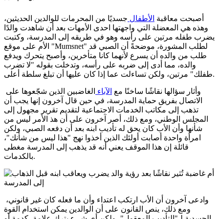
أصبحت معاقبة
الأطفال
جسديًا من المحرمات للوالدين الحديثين،
وهذه هي المعضلة التي واجهتها احدى الأمهات بعد أن شاهدت والدًا
يضرب طفله مرتين على رأسه وهو في طريقه إلى المدرسة، وكتبت
الأم على موقع "Mumsnet" لطلب المشورة، موضحةً أن الصبي قد
طلب من والده أن يسرع لأنهما كانا متأخرين، وأصبح يتحرك ويدفع
والده، مما أدى إلى ضربه على رأسه، وتدخلت بقوله "لا تضرب
طفلك" مرتين، ولكن تساءلت عما إذا كان عليها أن تبلغ سلطة أعلى.
وأثار سؤالها نقاشًا ساخنًا مع
الآباء
الغاضبين الذين شجّعوها على
الاتصال بفريق حماية المدرسة، في حين قال آخرون إنها يجب أن
تذهب إلى مكاتب الخدمات الاجتماعية لتقديم تقرير مجهول إلى
المجلس الوطني، ومع ذلك، أصر آخرون على أن هذ الأمر ليس من
شأنها وأن الأب كان يحق له تأديب ابنه بعد أن دفعه الصبي، ولكن
امرأة واحدة أصابت أولئك الذين أخذوا نهج "هذا ليس من شأنك"،
قائلة إن هذا الموقف يعني أنه قد يذهب إلى المدرسة مغطى
بالكدمات.
وادعى آخرون أن الأب ارتكب اعتداء وأن ما فعله كان غير قانوني،
ومع ذلك، ينص القانون على أن الوالدين يمكن استخدام القوة
الجسدية لـ"التأديب المعقول"، ولكن أي شيء يترك علامة، كدمة أو