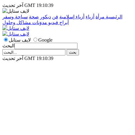
آخر تحديث GMT 19:10:39
الرئيسية
مرأة
أزياء
أزياء إسلامية
فن
ديكور
صحة
سياحة وسفر
أبراج
فيديو
مدوَنات
مشاكل وحلول
Google
لايف ستايل
البحث
آخر تحديث GMT 19:10:39