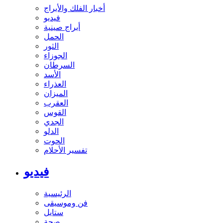
أخبار الفلك والأبراج
فيديو
أبراج صينية
الحمل
الثور
الجوزاء
السرطان
الأسد
العذراء
الميزان
العقرب
القوس
الجدي
الدلو
الحوت
تفسير الأحلام
فيديو
الرئيسية
فن وموسيقى
ستايل
صحة