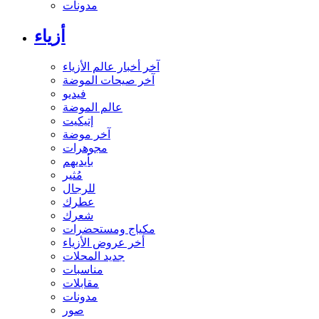
مدونات
أزياء
آخر أخبار عالم الأزياء
آخر صيحات الموضة
فيديو
عالم الموضة
إتيكيت
آخر موضة
مجوهرات
بأيديهم
مُثير
للرجال
عطرك
شعرك
مكياج ومستحضرات
أخر عروض الأزياء
جديد المحلات
مناسبات
مقابلات
مدونات
صور