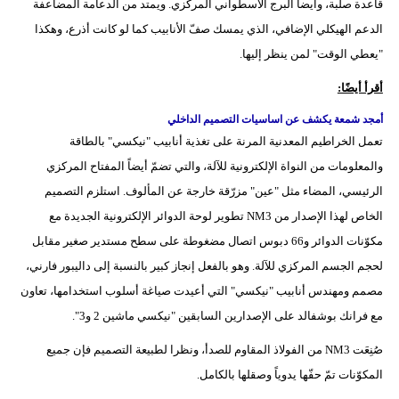
قاعدة صلبة، وأيضاً البرج الأسطواني المركزي. ويمتد من الدعامة المضاعفة
الدعم الهيكلي الإضافي، الذي يمسك صفّ الأنابيب كما لو كانت أذرع، وهكذا
"يعطي الوقت" لمن ينظر إليها.
أقرأ أيضًا:
أمجد شمعة يكشف عن اساسيات التصميم الداخلي
تعمل الخراطيم المعدنية المرنة على تغذية أنابيب "نيكسي" بالطاقة
والمعلومات من النواة الإلكترونية للآلة، والتي تضمّ أيضاً المفتاح المركزي
الرئيسي، المضاء مثل "عين" مزرّقة خارجة عن المألوف. استلزم التصميم
الخاص لهذا الإصدار من NM3 تطوير لوحة الدوائر الإلكترونية الجديدة مع
مكوّنات الدوائر و66 دبوس اتصال مضغوطة على سطح مستدير صغير مقابل
لحجم الجسم المركزي للآلة. وهو بالفعل إنجاز كبير بالنسبة إلى داليبور فارني،
مصمم ومهندس أنابيب "نيكسي" التي أعيدت صياغة أسلوب استخدامها، تعاون
مع فرانك بوشفالد على الإصدارين السابقين "نيكسي ماشين 2 و3".
صُنِعَت NM3 من الفولاذ المقاوم للصدأ، ونظرا لطبيعة التصميم فإن جميع
المكوّنات تمّ حفّها يدوياً وصقلها بالكامل.