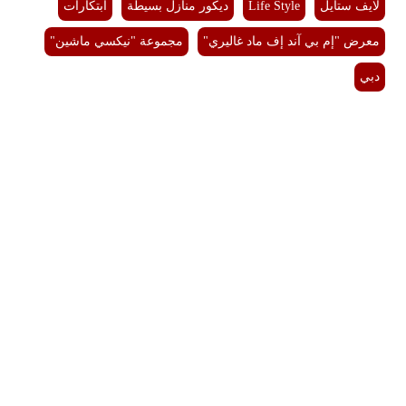
لايف ستايل
Life Style
ديكور منازل بسيطة
ابتكارات
معرض "إم بي آند إف ماد غاليري"
مجموعة "نيكسي ماشين"
دبي