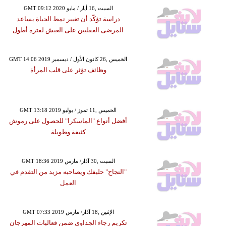
GMT 09:12 2020 السبت ,16 أيار / مايو
دراسة تؤكّد أن تغيير نمط الحياة يساعد
المرضى العقليين على العيش لفترة أطول
GMT 14:06 2019 الخميس ,26 كانون الأول / ديسمبر
وظائف تؤثر على قلب المرأة
GMT 13:18 2019 الخميس ,11 تموز / يوليو
أفضل أنواع "الماسكرا" للحصول على رموش
كثيفة وطويلة
GMT 18:36 2019 السبت ,30 آذار/ مارس
"النجاح" حليفك ويصاحبه مزيد من التقدم في
العمل
GMT 07:33 2019 الإثنين ,18 آذار/ مارس
تكريم رجاء الجداوي ضمن فعاليات المهرجان