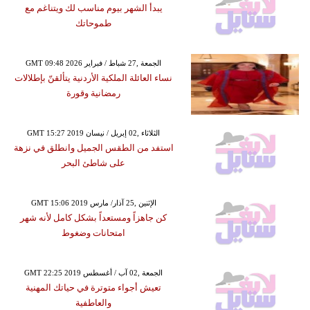
يبدأ الشهر بيوم مناسب لك ويتناغم مع
طموحاتك
GMT 09:48 2026 الجمعة ,27 شباط / فبراير
نساء العائلة الملكية الأردنية يتألقنّ بإطلالات
رمضانية وقورة
GMT 15:27 2019 الثلاثاء ,02 إبريل / نيسان
استفد من الطقس الجميل وانطلق في نزهة
على شاطئ البحر
GMT 15:06 2019 الإثنين ,25 آذار/ مارس
كن جاهزاً ومستعداً بشكل كامل لأنه شهر
امتحانات وضغوط
GMT 22:25 2019 الجمعة ,02 آب / أغسطس
تعيش أجواء متوترة في حياتك المهنية
والعاطفية