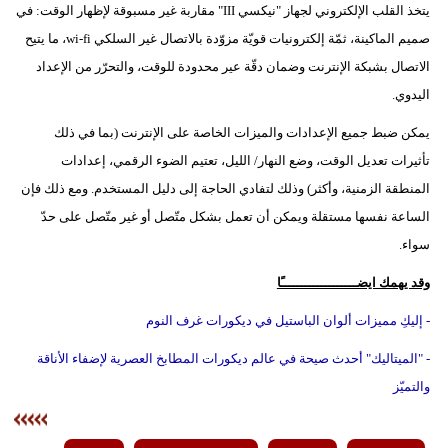
يتخذ القلب الإلكتروني لجهاز "نيكسي III" مقاربة غير مسبوقة لإظهار الوقت: في
صميم الماكينة، ثمّة إلكترونيات قويّة مزوّدة بالاتصال غير السلكي wi-fi، ما يتيح
الاتصال بشبكة الإنترنت وضمان دقّة عير محدودة للوقت، والتحرّر من الإعداد
اليدوي.
يمكن ضبط جميع الإعدادات والميزات الخاصة على الإنترنت (بما في ذلك
تأثيرات تعديل الوقت، وضع النهار/ الليل، تعتيم الضوء الرقمي، إعدادات
المنطقة الزمنية، وأكثر) وذلك لتفادي الحاجة إلى دليل المستخدم. ومع ذلك فإن
الساعة نفسها مستقلة ويمكن أن تعمل بشكل متّصل أو غير متّصل على حدّ
سواء.
وقد يهمك ايضـــــــــــــــــــًا
- إليكِ مميزات ألوان الباستيل في ديكورات غرف النوم
- "الميتاليك" أحدث صيحة في عالم ديكورات المطابخ العصرية لإضفاء الأناقة
والتميّز