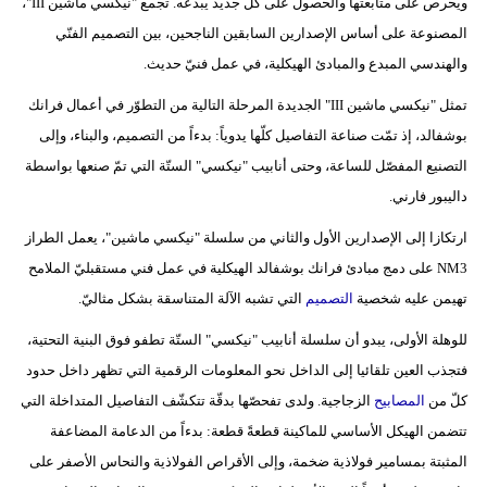
ويحرص على متابعتها والحصول على كلّ جديد يبدعه. تجمع "نيكسي ماشين III"،
المصنوعة على أساس الإصدارين السابقين الناجحين، بين التصميم الفنّي
والهندسي المبدع والمبادئ الهيكلية، في عمل فنيّ حديث.
تمثل "نيكسي ماشين III" الجديدة المرحلة التالية من التطوّر في أعمال فرانك
بوشفالد، إذ تمّت صناعة التفاصيل كلّها يدوياً: بدءاً من التصميم، والبناء، وإلى
التصنيع المفصّل للساعة، وحتى أنابيب "نيكسي" الستّة التي تمّ صنعها بواسطة
داليبور فارني.
ارتكازا إلى الإصدارين الأول والثاني من سلسلة "نيكسي ماشين"، يعمل الطراز
NM3 على دمج مبادئ فرانك بوشفالد الهيكلية في عمل فني مستقبليّ الملامح
تهيمن عليه شخصية
التصميم
التي تشبه الآلة المتناسقة بشكل مثاليّ.
للوهلة الأولى، يبدو أن سلسلة أنابيب "نيكسي" الستّة تطفو فوق البنية التحتية،
فتجذب العين تلقائيا إلى الداخل نحو المعلومات الرقمية التي تظهر داخل حدود
كلّ من
المصابيح
الزجاجية. ولدى تفحصّها بدقّة تتكشّف التفاصيل المتداخلة التي
تتضمن الهيكل الأساسي للماكينة قطعةً قطعة: بدءاً من الدعامة المضاعفة
المثبتة بمسامير فولاذية ضخمة، وإلى الأقراص الفولاذية والنحاس الأصفر على