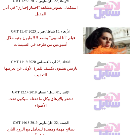
GMT 12:55 2017 الأربعاء ,22 آذار/ مارس
استكمال تصوير مشاهد "اختيار إجباري" في أيار
المقبل
GMT 15:47 2023 الأربعاء ,15 شباط / فبراير
فيلم "أنا لحبيبي" يحصد 5.5 مليون جنيه خلال
أسبوعين من طرحه في السينمات
GMT 11:19 2020 الثلاثاء ,25 آب / أغسطس
باريس هيلتون تكشف للمرة الأولى عن تعرضها
للتعذيب
GMT 12:14 2019 الإثنين ,01 إبريل / نيسان
تشعر بالإرهاق وكل ما تفعله سيكون تحت
الأضواء
GMT 14:13 2019 الجمعة ,22 آذار/ مارس
نصائح مهمة ومفيدة للتعامل مع الزوج البارد