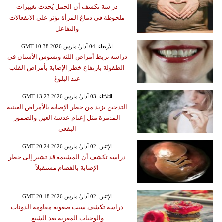
دراسة تكشف أن الحمل يُحدث تغييرات
ملحوظة في دماغ المرأة تؤثر على الانفعالات
والتفاعل
GMT 10:38 2026 الأربعاء ,04 آذار/ مارس
دراسة تربط أمراض اللثة وتسوس الأسنان في
الطفولة بارتفاع خطر الإصابة بأمراض القلب
عند البلوغ
GMT 13:23 2026 الثلاثاء ,03 آذار/ مارس
التدخين يزيد من خطر الإصابة بالأمراض العينية
المدمرة مثل إعتام عدسة العين والضمور
البقعي
GMT 20:24 2026 الإثنين ,02 آذار/ مارس
دراسة تكشف أن المشيمة قد تشير إلى خطر
الإصابة بالفصام مستقبلاً
GMT 20:18 2026 الإثنين ,02 آذار/ مارس
دراسة تكشف سبب صعوبة مقاومة الدونات
والوجبات المغرية بعد الشبع