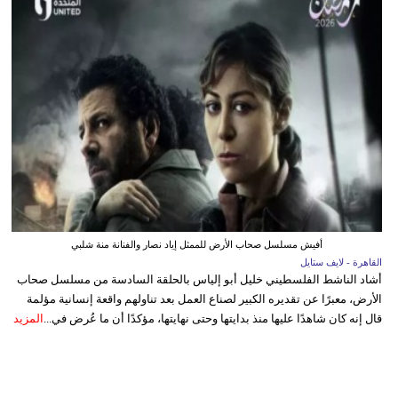
أفيش مسلسل صحاب الأرض للممثل إياد نصار والفنانة منة شلبي
القاهرة - لايف ستايل
أشاد الناشط الفلسطيني خليل أبو إلياس بالحلقة السادسة من مسلسل صحاب
الأرض، معبرًا عن تقديره الكبير لصناع العمل بعد تناولهم واقعة إنسانية مؤلمة
قال إنه كان شاهدًا عليها منذ بدايتها وحتى نهايتها، مؤكدًا أن ما عُرض في...
المزيد