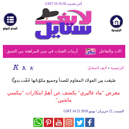
آخر تحديث GMT 19:10:39
الرئيسية
مرأة
أزياء
أزياء
الات والتفاعل
أزمات الفتيات في سن المراهقة بين الضيق النفسي
إسلامية
فن
الرئيسية
»
لايف لاستايل
ديكور
صُنِعَت مِن الفولاذ المقاوم للصدأ وجميع مكوّناتها حُفّت يدويًّا
صحة
معرض "ماد غاليري" يكشف عن أهمّ ابتكارات "نيكسي
ماشين"
سياحة
وسفر
14:21 2019 السبت ,22 حزيران / يونيو
GMT
أبراج