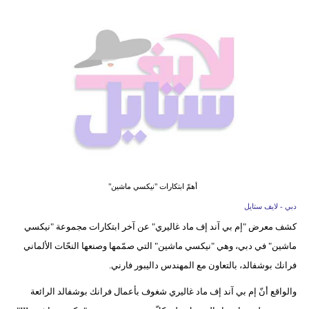
فيديو
مدوَنات
مشاكل
وحلول
أهمّ ابتكارات "نيكسي ماشين"
دبي - لايف ستايل
كشف معرض "إم بي آند إف ماد غاليري" عن آخر ابتكارات مجموعة "نيكسي
ماشين" في دبي، وهي "نيكسي ماشين" التي صمّمها وصنعها النحّات الألماني
فرانك بوشفالد، بالتعاون مع المهندس داليبور فارني.
والواقع أنّ إم بي آند إف ماد غاليري شغوف بأعمال فرانك بوشفالد الرائعة