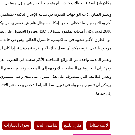
مكان بارز لقضاء العطلات حيث يبلغ متوسط ​​العقار في منزل مستقل 670000 جنيه إسترليني، ويعتبر أغلى سعر في لندن.
وتعتبر المنازل ذات الواجهات البحرية في مدينة الإبحار الذكية - تشيل
آخر وذلك بسبب ما تحظى به من إمكانات، وقال هاميش همفري، من وكلاء 
2600 قدم، وكان أصحابه يملكوه لمدة 30 
من الطرق الأكثر شعبية في سالكومب، فالمنزل الحالي ليس في حالة سيئة
موجود بالفعل، فإنه يمكن أن يفعل ذلك، لكنها فرصة مدهشة، إذا كان لد
وتعتبر المدينة واحدة من المواقع الساحلية الأكثر شعبية في الجنوب الغ
وجهة إلى البحر وعلى اليسار، لديك وجهة إلي المصب، وقد تم تصميم الم
وتقدر التكاليف التي ستصرف على هذا المنزل على مدى رغبة المشتري في
ويمكن أن تتسبب بسهولة في تغيير نمط الحياة لشخص يبحث عن الانتقال
إلى حد ما.
لايف ستايل
منزل للبيع
شاطئ البحر
سوق العقارات