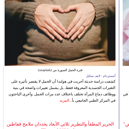
فترة الحمل الصورة من (unsplash)
أمستردام - لايف ستايل
كشفت دراسة حديثة أجريت في هولندا أن الحمل لا يقتصر تأثيره على
التغيرات الجسدية المعروفة فقط، بل يشمل تغييرات واضحة في بنية
 في
ووظائف دماغ المرأة تختلف باختلاف عدد مرات الحمل. وأجرى الباحثون
في المركز الطبي الجامعي بأ...
المزيد
ض"
الحرير المطفأ والتطريز ثلاثي الأبعاد يحددان ملامح قفاطين