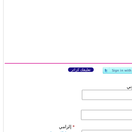
تعليقك كزائر
وني
*
إلزامي