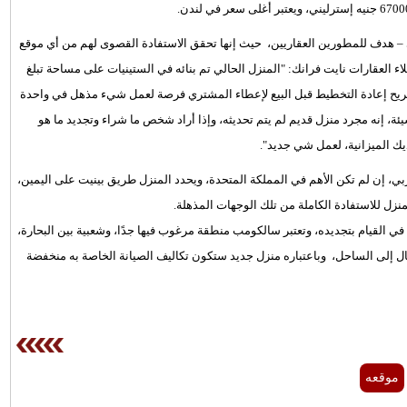
سي – هدف للمطورين العقاريين، حيث إنها تحقق الاستفادة القصوى لهم من أي موقع
العقارات نايت فرانك: "المنزل الحالي تم بنائه في الستينيات على مساحة تبلغ
عامًا، وقرروا الحصول على تصريح إعادة التخطيط قبل البيع لإعطاء المشتري فرصة لعمل شيء مذهل في واحدة
، إنه مجرد منزل قديم لم يتم تحديثه، وإذا أراد شخص ما شراء وتجديد ما هو
يك الميزانية، لعمل شي جديد".
ربي، إن لم تكن الأهم في المملكة المتحدة، ويحدد المنزل طريق بينيت على اليمين،
نزل للاستفادة الكاملة من تلك الوجهات المذهلة.
 القيام بتجديده، وتعتبر سالكومب منطقة مرغوب فيها جدًا، وشعبية بين البحارة،
 إلى الساحل، وباعتباره منزل جديد ستكون تكاليف الصيانة الخاصة به منخفضة
موقعه