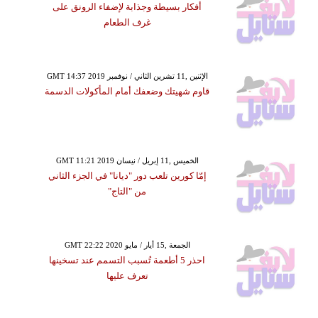
أفكار بسيطة وجذابة لإضفاء الرونق على
غرف الطعام
GMT 14:37 2019 الإثنين ,11 تشرين الثاني / نوفمبر
قاوم شهيتك وضعفك أمام المأكولات الدسمة
GMT 11:21 2019 الخميس ,11 إبريل / نيسان
إمّا كورين تلعب دور "ديانا" في الجزء الثاني
من "التاج"
GMT 22:22 2020 الجمعة ,15 أيار / مايو
احذر 5 أطعمة تُسبب التسمم عند تسخينها
تعرف عليها