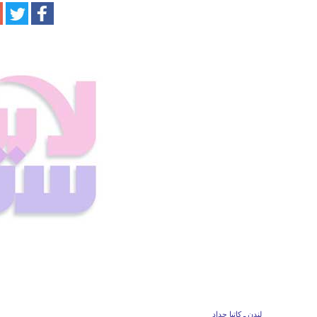
لندن ـ كاتيا حداد