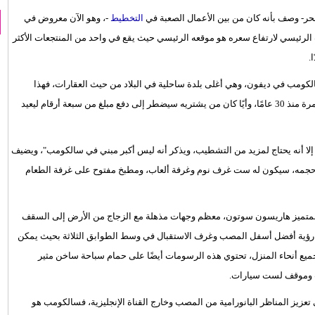
ر- وصف بأنه كان من بين الأعمال الصعبة في
التخطيط
-، وهو الآن معروض في
ون جنيه إسترليني، والسبب الرئيسي لارتفاع سعره هو موقعه الرئيسي حيث يقع في واحد من المنتجعات الأكثر
ا.
لكومب في ديفون، وهي أغلى بلدة ساحلية في البلاد من حيث العقارات، فهذا
المنزل المكون من طابقين يسمى "نيثروود" ومعروض في السوق لأول مرة منذ 30 عامًا، وأيًا كان من يشتريه سيضطر إلى دفع مبلغ من سبعة أرقام ليعيد
إلا أنه يحتاج لمزيد من التشطيب، ويذكر أنه ليس أكبر مبني في سالكومب"، ويضيف
ف حجمه، سيكون له ست غرف نوم وغرفة ألعاب، ومطبخ مفتوح على غرفة الطعام
المتميز هاريسون سوتون، معظم وجهات مذهلة مع الزجاج من الأرض إلى السقف
ن رؤية أفضل أسفل المصب وغرف الاستقبال في وسط الطوابق الثلاثة بحيث يمكن
 جميع أنحاء المنزل، تحتوي هذه الرسومات أيضًا على حمام سباحة ساخن مثير
رب وموقف لست سيارات.
عزيز المناظر البانورامية من المصب وخارج القناة الإنجليزية، فسالكومب هو