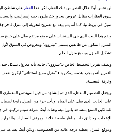
لن تخمن أبدًا خلال النظر من ذلك العقار، لكن هذا
العقار
على شاطئ البح
سوق العقارات مقابل عروض تتجاوز 2.5 ملي
تميزًا في بريطانيا، كما أنه يتم بيعه مع تصريح لتحويله إلى منزل فاخر جدً
ويقع هذا البيت الذي بني الستينيات على موقع مرتفع يطل على خليج سا
تشكيل المنزل ويصبح منزل الحلم.
ويصف تقرير التخطيط الخاص بـ"نيثروود"، حالته بأنه معزول بشكل جيد، 
التقرير أنه بمجرد هدمه، يمكن بناء "منزل مميز استثنائي" ليكون ضع
وغرفة المعيشة.
ويجعل التصميم المذهل، الذي تم إنشاؤه من قبل المهندس المعماري 
على الجانب الذي يطل على المياه، ويأخذ جزء من المنزل زاوية لضما
للمالكين التمتع بمشاهد بانورامية، وهناك أيضًا شرفة سيتم تركيبها في
للإعجاب، وحدائق ذات مناظر طبيعية خلابة، وموقف للسيارات والقوا
وموقع المنزل يعطيه درجة عالية من الخصوصية، ولكن أيضًا يساعد على ت