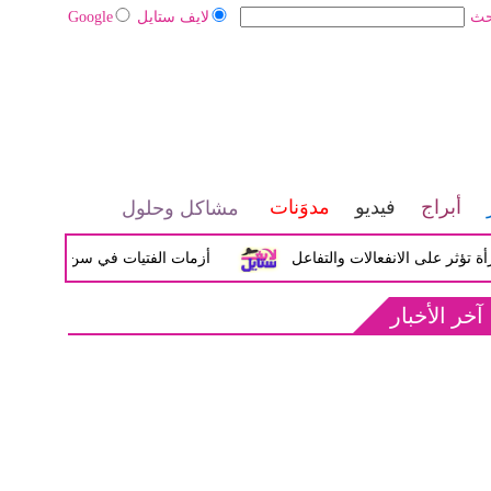
حث
لايف ستايل
Google
أبراج
فيديو
مدوَنات
مشاكل وحلول
لى الانفعالات والتفاعل
أزمات الفتيات في سن المراهقة بين الض
آخر الأخبار