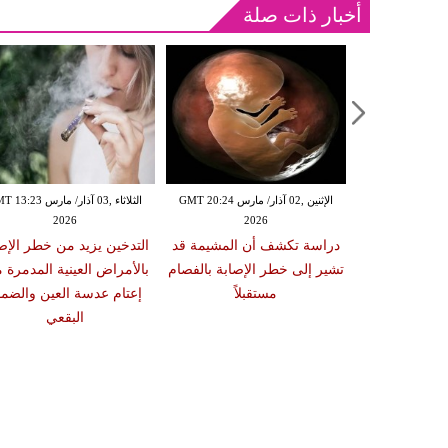
أخبار ذات صلة
الإثنين ,02 آذار/ مارس GMT 20:18
الإثنين ,02 آذار/ مارس GMT 20:24
الثلاثاء ,03 آذار/ مارس 23
2026
2026
20
 سبب صعوبة
دراسة تكشف أن المشيمة قد
التدخين يزيد من خطر الإص
ات والوجبات
تشير إلى خطر الإصابة بالفصام
بالأمراض العينية المدمرة 
عد الشبع
مستقبلاً
إعتام عدسة العين والضمو
البقعي