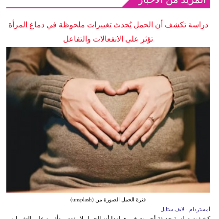
دراسة تكشف أن الحمل يُحدث تغييرات ملحوظة في دماغ المرأة
تؤثر على الانفعالات والتفاعل
فترة الحمل الصورة من (unsplash)
أمستردام - لايف ستايل
كشفت دراسة حديثة أجريت في هولندا أن الحمل لا يقتصر تأثيره على التغيرات