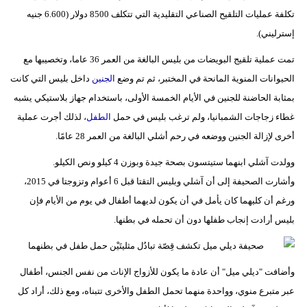
تكلفة عمليات التلقيح الصناعي التقليدية التي تتكلف 8500 دولار (6.600 جنيه
إسترليني).
تمت عملية تلقيج البويضات من بليس البالغة من العمر 36 عاما، وتخصيبها مع
الحيوانات المنوية المانحة في المختبر، ثم تم وضع
الجنين
داخل بليس التي كانت
بمثابة الحاضنة للجنين في الأيام الخمسة الأولى، باستخدام جهاز بلاستيكي يشبه
غطاء زجاجات الشمبانيا، ولم ترغب بليس في حمل
الطفل
، لذلك أجرت عملية
أخرى لإزالة الجنين ووضعه في رحم أشلي البالغة من العمر 28 عامًا.
وولدت آشلي ابنهما ستيتسون بصحة جيدة وبوزن 4 كيلو ونص الكيلو.
وأشارت الصحيفة إلى أن آشلي وبليس التقتا قبل 6 أعوام وتزوجتا في 2015،
ورغم أن كليهما كان يأمل في أن يكون لديهما أطفال في يوم من الأيام فإن
بليس أرادت إنجاب طفلها دون أن تحمله في بطنها.
وأضافت "ديلي ميل" أن عادة ما يكون للأزواج الإناث من نفس الجنس، أطفال
عبر متبرع منوي، وواحدة منهما تحمل الطفل والأخرى تتبناه، ومع ذلك، أراد كل