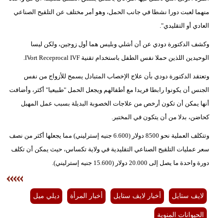
منهما لعبت دورا نشطا في جانب الحمل، وهو أمر مختلف عن التلقيح الصناعي
العادي أو التقليدي".
وكشف الدكتورة دودي عن أن أشلي وبليس هما أول زوجين، ولكن ليسا
الوحيدين اللذين حملا نفس الطفل باستخدام تقنية IVort Receprocal IVF.
وتعتقد الدكتورة دودي بأن علاج الإخصاب المتبادل يسمح للأزواج من نفس
الجنس أن يكونوا رابطا فريدا مع أطفالهم ويجعل الحمل "طبيعيا" أكثر، وأضافت
أنها يمكن أن تكون أرخص من علاجات الخصوبة البديلة بسبب عمل المهبل
كحاضن، بدلا من أن يتكون في المختبر.
وتتكلف العملية نحو 8500 دولار (6.600 جنيه إسترليني) مما يجعلها أكثر من نصف
سعر عمليات التلقيح الصناعي التقليدية في ولاية تكساس، حيث يمكن أن تكلف
دورة واحدة ما يصل إلى 20.000 دولار (15.600 جنيه إسترليني).
لايف ستايل
أخبار لايف ستايل
أخبار المرأة
ديلي ميل
الحيوانات المنوية