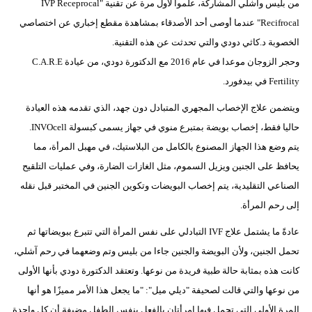
من بليس وآشلي المشاركة، علموا لأول مرة عن تقنية "IVP Receprocal
Recifrocal" عندما أوصى أحد الأصدقاء بمشاهدة مقطع إخباري عن اختصاصي
الخصوبة د.كاثي دودي والتي تحدثت عن هذه التقنية.
وحجر الزوجان موعدا في عام 2016 مع الدكتورة دودي، من عيادة C.A.R.E
Fertility في بيدفورد.
ويتضمن علاج الإخصاب المجهري المتبادل دون جهد، الذي تقدمه هذه العيادة
حاليا فقط، إخصاب بويضة بمتبرع منوي في جهاز يسمى كبسولة INVOcell.
يتم وضع هذا الجهاز المصنوع بالكامل من البلاستيك، في مهبل المرأة، مما
يحافظ على الجنين ويزيل السموم، مثل الغازات الضارة، وفي عمليات التلقيح
الصناعي التقليدية، يتم إخصاب البويضات وتكوين الجنين في المختبر قبل نقله
إلى رحم المرأة.
عادةً ما يشتمل علاج IVF التبادلي على نفس المرأة التي تتبرع ببويضاتها ثم
تحمل الجنين، ولأن البويضة والجنين جاءا من بليس وتم وضعهما في رحم آشلي،
كانت هذه بمثابة حالة طبية فريدة من نوعها. وتعتقد الدكتورة دودي بأنها الأولى
من نوعها والتي قالت لصحيفة "ديلي ميل": "ما يجعل هذا الأمر مميزًا هو أنها
المرة الأولى التي تحمل فيها امرأتان بالفعل بنفس الطفل مضيفة أن كل واحدة