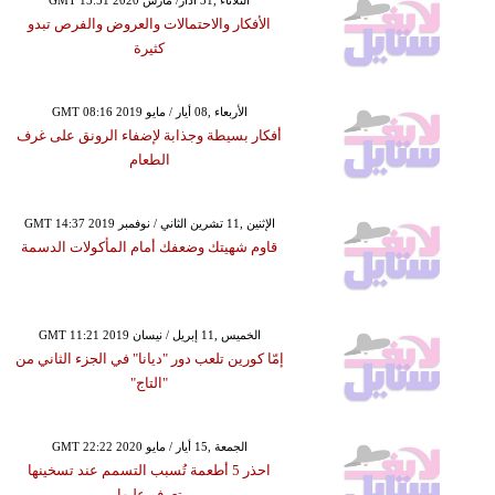
الأفكار والاحتمالات والعروض والفرص تبدو
كثيرة
GMT 08:16 2019 الأربعاء ,08 أيار / مايو
أفكار بسيطة وجذابة لإضفاء الرونق على غرف
الطعام
GMT 14:37 2019 الإثنين ,11 تشرين الثاني / نوفمبر
قاوم شهيتك وضعفك أمام المأكولات الدسمة
GMT 11:21 2019 الخميس ,11 إبريل / نيسان
إمّا كورين تلعب دور "ديانا" في الجزء الثاني من
"التاج"
GMT 22:22 2020 الجمعة ,15 أيار / مايو
احذر 5 أطعمة تُسبب التسمم عند تسخينها
تعرف عليها