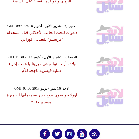
الرمان و فوائده للقضاء على السمنة
GMT 09:50 2016 الإثنين ,03 تشرين الأول / أكتوبر
دعوات لبحث الجانب الأخلاقي قبل استخدام
"كريسبر" للتعديل الوراثي
GMT 15:30 2017 الجمعة ,13 تشرين الأول / أكتوبر
ولادة أربعة توائم في موريتانيا عقب إجراء
عملية قيصرية ناجحة للأم
GMT 08:06 2017 الأحد ,16 تموز / يوليو
اوولا جونسون تبوح بسر تصميماتها المميزة
لموسم ٢٠١٧