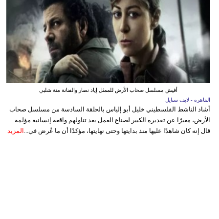
أفيش مسلسل صحاب الأرض للممثل إياد نصار والفنانة منة شلبي
القاهرة - لايف ستايل
أشاد الناشط الفلسطيني خليل أبو إلياس بالحلقة السادسة من مسلسل صحاب
الأرض، معبرًا عن تقديره الكبير لصناع العمل بعد تناولهم واقعة إنسانية مؤلمة
قال إنه كان شاهدًا عليها منذ بدايتها وحتى نهايتها، مؤكدًا أن ما عُرض في...
المزيد