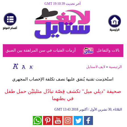
آخر تحديث GMT 19:10:39
الرئيسية
مرأة
أزياء
أزياء
عالات والتفاعل
أزمات الفتيات في سن المراهقة بين الضيق النفسي
إسلامية
فن
الرئيسية
»
لايف لاستايل
ديكور
استُخدِمت تقنية يُنفق عليها نصف تكلفة الإخصاب المجهري
صحة
صحيفة "ديلي ميل" تكشف قِصّة تبادُل مثليتَيْن حمل طفل
في بطنهما
سياحة
وسفر
13:43 2018 الثلاثاء ,30 تشرين الأول / أكتوبر
GMT
أبراج