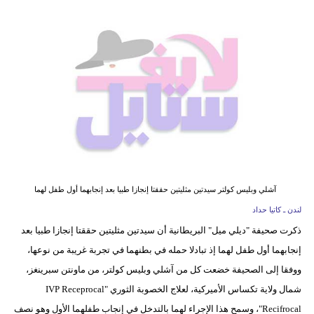
فيديو
مدوَنات
مشاكل
وحلول
آشلي وبليس كولتر سيدتين مثليتين حققتا إنجازا طبيا بعد إنجابهما أول طفل لهما
لندن ـ كاتيا حداد
ذكرت صحيفة "ديلي ميل" البريطانية أن سيدتين مثليتين حققتا إنجازا طبيا بعد
إنجابهما أول طفل لهما إذ تبادلا حمله في بطنهما في تجربة غريبة من نوعها،
ووفقا إلى الصحيفة خضعت كل من آشلي وبليس كولتر، من ماونتن سبرينغز،
شمال ولاية تكساس الأميركية، لعلاج الخصوبة الثوري "IVP Receprocal
Recifrocal"، وسمح هذا الإجراء لهما بالتدخل في إنجاب طفلهما الأول وهو نصف