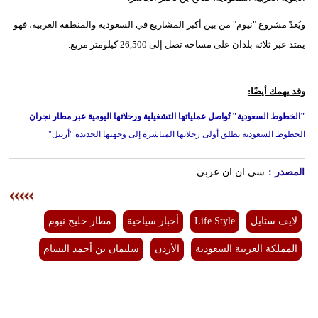
ويُعدّ مشروع "نيوم" من بين أكبر المشاريع في السعودية والمنطقة العربية، فهو
يمتد عبر ثلاثة بلدان على مساحة تصل إلى 26,500 كيلومتر مربع.
وقد يهمك أيضًا:
"الخطوط السعودية" تُواصل عملياتها التشغيلية ورحلاتها اليومية عبر مطار نجران
الخطوط السعودية تطلق أولى رحلاتها المباشرة إلى وجهتها الجديدة "أربيل"
المصدر :
سي ان ان عربي
لايف ستايل
Life Style
أخبار سياحية
مطار خليج نيوم
المملكة العربية السعودية
الأردن
سليمان بن أحمد البسام