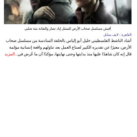
أفيش مسلسل صحاب الأرض للممثل إياد نصار والفنانة منة شلبي
القاهرة - لايف ستايل
أشاد الناشط الفلسطيني خليل أبو إلياس بالحلقة السادسة من مسلسل صحاب
الأرض، معبرًا عن تقديره الكبير لصناع العمل بعد تناولهم واقعة إنسانية مؤلمة
قال إنه كان شاهدًا عليها منذ بدايتها وحتى نهايتها، مؤكدًا أن ما عُرض في...
المزيد