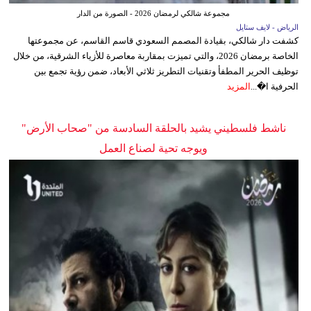
مجموعة شالكي لرمضان 2026 - الصورة من الدار
الرياض - لايف ستايل
كشفت دار شالكي، بقيادة المصمم السعودي قاسم القاسم، عن مجموعتها
الخاصة برمضان 2026، والتي تميزت بمقاربة معاصرة للأزياء الشرقية، من خلال
توظيف الحرير المطفأ وتقنيات التطريز ثلاثي الأبعاد، ضمن رؤية تجمع بين
الحرفية ا�...
المزيد
ناشط فلسطيني يشيد بالحلقة السادسة من "صحاب الأرض"
ويوجه تحية لصناع العمل