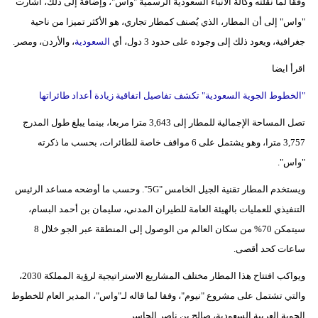
وفقا لما نقلته وكالة الأنباء السعودية الرسمية "واس"، وإضافةً إلى ذلك، أشارت
"واس" إلى أن المطار، الذي يُصنف كمطار تجاري، هو الأكثر تميزا من ناحية
جغرافية، ويعود ذلك إلى وجوده على حدود 3 دول، أي
السعودية
، والأردن، ومصر.
اقرأ ايضا
"الخطوط الجوية السعودية" تكشف تفاصيل اتفاقية زيادة أعداد طائراتها
تصل المساحة الإجمالية للمطار إلى 3,643 مترا مربعا، بينما يبلغ طول المدرج
3,757 مترا، وهو يشتمل على 6 مواقف خاصة للطائرات، بحسب ما ذكرته
"واس".
ويستخدم المطار تقنية الجيل الخامس "5G". وحسب ما أوضحه مساعد الرئيس
التنفيذي للعمليات بالهيئة العامة للطيران المدني، سليمان بن أحمد البسام،
سيتمكن 70% من سكان العالم من الوصول إلى المنطقة عبر الجو خلال 8
ساعات كحد أقصى.
ويواكب افتتاح هذا المطار مختلف المشاريع الاستراتيجية لرؤية المملكة 2030،
والتي تشتمل على مشروع "نيوم"، وفقا لما قاله لـ"واس"، المدير العام للخطوط
الجوية العربية السعودية، صالح بن ناصر الجاسر.