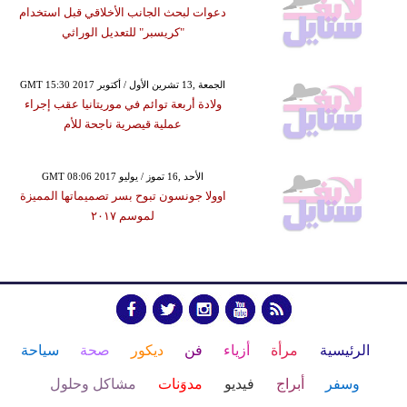
دعوات لبحث الجانب الأخلاقي قبل استخدام
"كريسبر" للتعديل الوراثي
GMT 15:30 2017 الجمعة ,13 تشرين الأول / أكتوبر
ولادة أربعة توائم في موريتانيا عقب إجراء
عملية قيصرية ناجحة للأم
GMT 08:06 2017 الأحد ,16 تموز / يوليو
اوولا جونسون تبوح بسر تصميماتها المميزة
لموسم ٢٠١٧
الرئيسية
مرأة
أزياء
فن
ديكور
صحة
سياحة
وسفر
أبراج
فيديو
مدوَنات
مشاكل وحلول