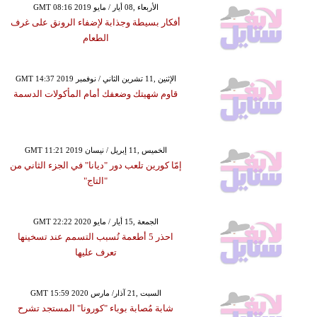
GMT 08:16 2019 الأربعاء ,08 أيار / مايو
أفكار بسيطة وجذابة لإضفاء الرونق على غرف
الطعام
GMT 14:37 2019 الإثنين ,11 تشرين الثاني / نوفمبر
قاوم شهيتك وضعفك أمام المأكولات الدسمة
GMT 11:21 2019 الخميس ,11 إبريل / نيسان
إمّا كورين تلعب دور "ديانا" في الجزء الثاني من
"التاج"
GMT 22:22 2020 الجمعة ,15 أيار / مايو
احذر 5 أطعمة تُسبب التسمم عند تسخينها
تعرف عليها
GMT 15:59 2020 السبت ,21 آذار/ مارس
شابة مُصابة بوباء "كورونا" المستجد تشرح