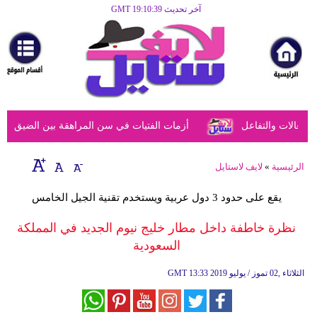
آخر تحديث GMT 19:10:39
الرئيسية
مرأة
أزياء
أزياء
عالات والتفاعل
أزمات الفتيات في سن المراهقة بين الضيق النفس
إسلامية
فن
الرئيسية
»
لايف لاستايل
ديكور
يقع على حدود 3 دول عربية ويستخدم تقنية الجيل الخامس
صحة
نظرة خاطفة داخل مطار خليج نيوم الجديد في المملكة
السعودية
سياحة
وسفر
13:33 2019 الثلاثاء ,02 تموز / يوليو
GMT
أبراج