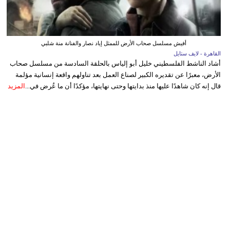
أفيش مسلسل صحاب الأرض للممثل إياد نصار والفنانة منة شلبي
القاهرة - لايف ستايل
أشاد الناشط الفلسطيني خليل أبو إلياس بالحلقة السادسة من مسلسل صحاب
الأرض، معبرًا عن تقديره الكبير لصناع العمل بعد تناولهم واقعة إنسانية مؤلمة
قال إنه كان شاهدًا عليها منذ بدايتها وحتى نهايتها، مؤكدًا أن ما عُرض في...
المزيد