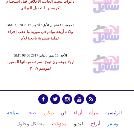
دعوات لبحث الجانب الأخلاقي قبل استخدام
"كريسبر" للتعديل الوراثي
GMT 15:30 2017 الجمعة ,13 تشرين الأول / أكتوبر
ولادة أربعة توائم في موريتانيا عقب إجراء
عملية قيصرية ناجحة للأم
GMT 08:06 2017 الأحد ,16 تموز / يوليو
اوولا جونسون تبوح بسر تصميماتها المميزة
لموسم ٢٠١٧
الرئيسية
مرأة
أزياء
فن
ديكور
صحة
سياحة
وسفر
أبراج
فيديو
مدوَنات
مشاكل وحلول