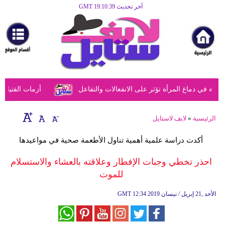
آخر تحديث GMT 19:10:39
الرئيسية
مرأة
أزياء
أزياء
في دماغ المرأة تؤثر على الانفعالات والتفاعل
أزمات الفتيات في
إسلامية
فن
الرئيسية
»
لايف لاستايل
ديكور
أكدت دراسة علمية أهمية تناول الأطعمة صحية في مواعيدها
صحة
احذر تخطي وجبات الإفطار وعلاقته بالعشاء والاستسلام
للموت
سياحة
وسفر
12:34 2019 الأحد ,21 إبريل / نيسان
GMT
أبراج