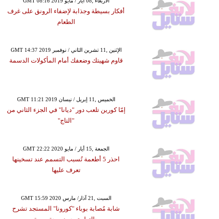
GMT 08:16 2019 الأربعاء ,08 أيار / مايو
أفكار بسيطة وجذابة لإضفاء الرونق على غرف
الطعام
GMT 14:37 2019 الإثنين ,11 تشرين الثاني / نوفمبر
قاوم شهيتك وضعفك أمام المأكولات الدسمة
GMT 11:21 2019 الخميس ,11 إبريل / نيسان
إمّا كورين تلعب دور "ديانا" في الجزء الثاني من
"التاج"
GMT 22:22 2020 الجمعة ,15 أيار / مايو
احذر 5 أطعمة تُسبب التسمم عند تسخينها
تعرف عليها
GMT 15:59 2020 السبت ,21 آذار/ مارس
شابة مُصابة بوباء "كورونا" المستجد تشرح