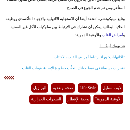
المتأخر ومن ثم عدم الجوع في الصباح.
وتابع مينيكوتشي، "نعتقد أيضا أن الاستجابة الالتهابية والإجهاد التأكسدي ووظيفة
الخلايا البطانية يمكن أن تشارك في الارتباط بين سلوكيات الأكل غير الصحية
و
أمراض القلب
والأوعية الدموية".
قد يهمك أيضًــــا
"الالتهابات" وراء ارتباط أمراض القلب بالاكتئاب
تغييرات بسيطة في نمط حياتك لتجنُّب خطورة الإصابة بنوبات القلب
لايف ستايل
Life Style
صحة وتغذية
البرازيل
الأوعية الدموية"
وجبة الإفطار
السعرات الحرارية