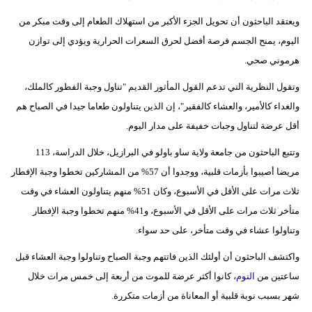
ويعتقد الباحثون أن تحويل الجزء الأكبر من استهلاك الطعام إلى وقت مبكر من
اليوم، يمنح الجسم فرصة أفضل لحرق السعرات الحرارية ويؤدي إلى توازن
هرموني صحي.
وتقول النظرية التي تدعم القول المأثور القديم "تناول وجبة الفطور كالملك،
والغداء كالأمير، والعشاء كالفقير"، إن الذين يتناولون طعاما جيدا في الصباح هم
أقل عرضة لتناول وجبات خفيفة على مدار اليوم.
وتتبع الباحثون من جامعة ولاية ساو باولو في البرازيل، خلال الدراسة، 113
مريضا أصيبوا بأزمات قلبية، ووجدوا أن 57% من المشاركين تخطوا وجبة الإفطار
ثلاث مرات على الأقل في الأسبوع، وكان 51% منهم يتناولون العشاء في وقت
متأخر ثلاث مرات على الأقل في الأسبوع، و41% منهم تخطوا وجبة الإفطار
وتناولوا عشاء في وقت متأخر، على حد سواء.
واكتشف الباحثون أن أولئك الذين فاتتهم وجبة الصباح وتناولوا وجبة العشاء قبل
ساعتين من
النوم
، كانوا أكثر عرضة للموت من أربعة إلى خمس مرات خلال
شهر بسبب نوبة قلبية أو المعاناة من أزمات متكررة.