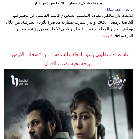
مجموعة شالكي لرمضان 2026 - الصورة من الدار
الرياض - لايف ستايل
كشفت دار شالكي، بقيادة المصمم السعودي قاسم القاسم، عن مجموعتها
الخاصة برمضان 2026، والتي تميزت بمقاربة معاصرة للأزياء الشرقية، من خلال
توظيف الحرير المطفأ وتقنيات التطريز ثلاثي الأبعاد، ضمن رؤية تجمع بين
الحرفية ا�...
المزيد
ناشط فلسطيني يشيد بالحلقة السادسة من "صحاب الأرض"
ويوجه تحية لصناع العمل