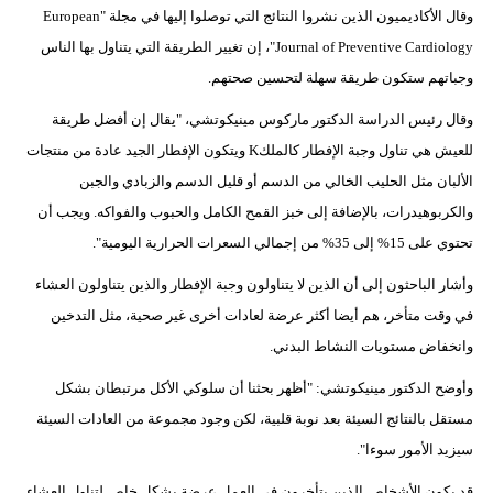
وقال الأكاديميون الذين نشروا النتائج التي توصلوا إليها في مجلة "European
Journal of Preventive Cardiology"، إن تغيير الطريقة التي يتناول بها الناس
وجباتهم ستكون طريقة سهلة لتحسين صحتهم.
وقال رئيس الدراسة الدكتور ماركوس مينيكوتشي، "يقال إن أفضل طريقة
للعيش هي تناول وجبة الإفطار كالملكK ويتكون الإفطار الجيد عادة من منتجات
الألبان مثل الحليب الخالي من الدسم أو قليل الدسم والزبادي والجبن
والكربوهيدرات، بالإضافة إلى خبز القمح الكامل والحبوب والفواكه. ويجب أن
تحتوي على 15% إلى 35% من إجمالي السعرات الحرارية اليومية".
وأشار الباحثون إلى أن الذين لا يتناولون وجبة الإفطار والذين يتناولون العشاء
في وقت متأخر، هم أيضا أكثر عرضة لعادات أخرى غير صحية، مثل التدخين
وانخفاض مستويات النشاط البدني.
وأوضح الدكتور مينيكوتشي: "أظهر بحثنا أن سلوكي الأكل مرتبطان بشكل
مستقل بالنتائج السيئة بعد نوبة قلبية، لكن وجود مجموعة من العادات السيئة
سيزيد الأمور سوءا".
قد يكون الأشخاص الذين يتأخرون في العمل عرضة بشكل خاص لتناول العشاء