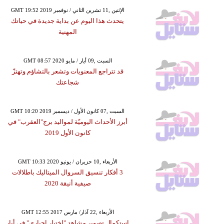
GMT 19:52 2019 الإثنين ,11 تشرين الثاني / نوفمبر
يتحدث هذا اليوم عن بداية جديدة في حياتك
المهنية
GMT 08:57 2020 السبت ,09 أيار / مايو
قد تتراجع المعنويات وتشعر بالتشاؤم وتهتزّ
شجاعتك
GMT 10:20 2019 السبت ,07 كانون الأول / ديسمبر
أبرز الأحداث اليوميّة لمواليد برج"العقرب" في
كانون الأول 2019
GMT 10:33 2020 الأربعاء ,10 حزيران / يونيو
3 أفكار تنسيق السروال الميتاليك باطلالات
صيفية أنيقة 2020
GMT 12:55 2017 الأربعاء ,22 آذار/ مارس
استكمال تصوير مشاهد "اختيار إجباري" في أيار