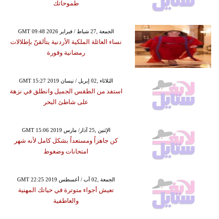
طموحاتك
GMT 09:48 2026 الجمعة ,27 شباط / فبراير
نساء العائلة الملكية الأردنية يتألقنّ بإطلالات
رمضانية وقورة
GMT 15:27 2019 الثلاثاء ,02 إبريل / نيسان
استفد من الطقس الجميل وانطلق في نزهة
على شاطئ البحر
GMT 15:06 2019 الإثنين ,25 آذار/ مارس
كن جاهزاً ومستعداً بشكل كامل لأنه شهر
امتحانات وضغوط
GMT 22:25 2019 الجمعة ,02 آب / أغسطس
تعيش أجواء متوترة في حياتك المهنية
والعاطفية