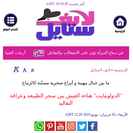
آخر تحديث GMT 19:10:39
الرئيسية
مرأة
أزياء
أزياء
ي دماغ المرأة تؤثر على الانفعالات والتفاعل
أزمات الفتيات في 
إسلامية
فن
الرئيسية
»
لايف لاستايل
ديكور
ما بين جبال مهيبة و أبراج صخرية مسنّنة كالرماح
صحة
"الدولومايت" هناءة العيش بين سحر الطبيعة وعراقة
التقاليد
سياحة
وسفر
12:29 2019 الأربعاء ,05 حزيران / يونيو
GMT
أبراج