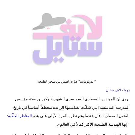
فيديو
مدوَنات
مشاكل
وحلول
"الدولومايت" هناءة العيش بين سحر الطبيعة
روما - لايف ستايل
يروى أن المهندس المعماري السويسري الشهير «لوكوربوزييه»، مؤسس
المدرسة التناسقية التي شكّلت تصاميمها الرائدة منعطفاً أساسياً في تاريخ
الفنون المعمارية، قال عندما وقع نظره للمرة الأولى على هذه
المناظر الخلّابة
:
«إنها الهندسة الطبيعية الأكثر كمالاً في العالم».