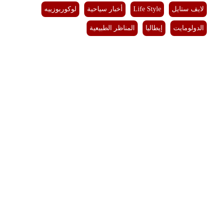
لايف ستايل
Life Style
أخبار سياحية
لوكوربوزييه
الدولومايت
إيطاليا
المناظر الطبيعية