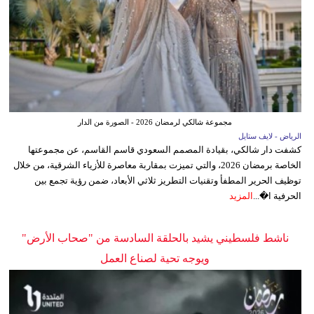
مجموعة شالكي لرمضان 2026 - الصورة من الدار
الرياض - لايف ستايل
كشفت دار شالكي، بقيادة المصمم السعودي قاسم القاسم، عن مجموعتها
الخاصة برمضان 2026، والتي تميزت بمقاربة معاصرة للأزياء الشرقية، من خلال
توظيف الحرير المطفأ وتقنيات التطريز ثلاثي الأبعاد، ضمن رؤية تجمع بين
الحرفية ا�...
المزيد
ناشط فلسطيني يشيد بالحلقة السادسة من "صحاب الأرض"
ويوجه تحية لصناع العمل