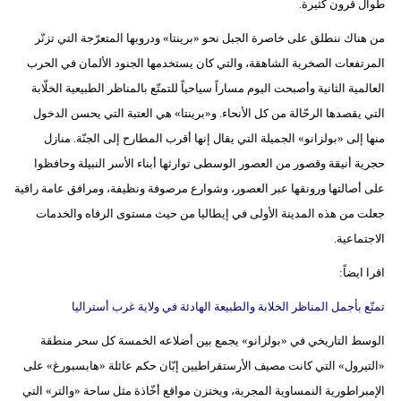
طوال قرون كثيرة.
من هناك ننطلق على خاصرة الجبل نحو «برينتا» ودروبها المتعرّجة التي تزنّر
المرتفعات الصخرية الشاهقة، والتي كان يستخدمها الجنود الألمان في الحرب
العالمية الثانية وأصبحت اليوم مساراً سياحياً للتمتّع بالمناظر الطبيعية الخلّابة
التي يقصدها الرحّالة من كل الأنحاء. و«برينتا» هي العتبة التي يحسن الدخول
منها إلى «بولزانو» الجميلة التي يقال إنها أقرب المطارح إلى الجنّة. منازل
حجرية أنيقة وقصور من العصور الوسطى توارثها أبناء الأسر النبيلة وحافظوا
على أصالتها ورونقها عبر العصور، وشوارع مرصوفة ونظيفة، ومرافق عامة راقية
جعلت من هذه المدينة الأولى في إيطاليا من حيث مستوى الرفاه والخدمات
الاجتماعية.
اقرا ايضاً:
تمتّع بأجمل المناظر الخلابة والطبيعة الهادئة في ولاية غرب أستراليا
الوسط التاريخي في «بولزانو» يجمع بين أضلاعه الخمسة كل سحر منطقة
«التيرول» التي كانت مصيف الأرستقراطيين إبّان حكم عائلة «هابسبورغ» على
الإمبراطورية النمساوية المجرية، ويختزن مواقع أخّاذة مثل ساحة «والتر» التي