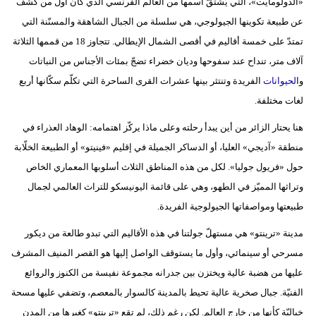
«الدولومايت»، التي يُشتقّ اسمها من العالم الفرنسي الذي كان أول من كشف
عن طبيعة تكوينها الجيولوجي، هي سلسلة من الجبال الشاهقة والمسنّنة التي
تمتدّ على خمسة أقاليم في أقصى الشمال الإيطالي. تتجاوز 18 من قممها الثلاثة
آلاف متر، تنداح عند سفوحها وديان خضراء تضجّ بمئات الأجناس من النباتات
وا
لحيوانات
الفريدة وتنتثر بينها عشرات القرى الساحرة التي تكلّم سكّانها أربع
لغات مختلفة.
هنا يحتار الزائر من أين يبدأ رحلته وعلى ماذا يركّز اهتمامه: الوهاد العذراء في
منطقة «آديجي» العليا، أو الدساكر الجميلة في إقليم «فينيتو» أو الطبيعة الخلّابة
حول «فريول جوليا». لكل من هذه المناطق الثلاث أسلوبها المعماري الخاص
وتراثها المميّز في الطهو، وهي على قائمة اليونيسكو للتراث العالمي لجمال
طبيعتها ومواصفاتها الجيولوجية الفريدة.
مدينة «ترينتو» هي مستهلّ جولتنا في هذه الأقاليم التي تبدو طالعة من ديكور
مسرحي أو سينمائي، وأول ما يستوقف الواصل إليها هو القصر المنيف المشرف
عليها من هضبة عالية ويختزن بين جدرانه مجموعة نفيسة من الكنوز والروائع
الفنيّة. جبال صخرية عالية تحيط بالمدينة كالسوار بالمعصم، وتضفي عليها مسحة
خياليّة كأنها من خارج العالم. لكن رغم ذلك، لم تقع «ترينتو» كغيرها من المدن