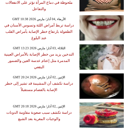
ملحوظة في دماغ المرأة تؤثر على الانفعالات
والتفاعل
GMT 10:38 2026 الأربعاء ,04 آذار/ مارس
دراسة تربط أمراض اللثة وتسوس الأسنان في
الطفولة بارتفاع خطر الإصابة بأمراض القلب
عند البلوغ
GMT 13:23 2026 الثلاثاء ,03 آذار/ مارس
التدخين يزيد من خطر الإصابة بالأمراض العينية
المدمرة مثل إعتام عدسة العين والضمور
البقعي
GMT 20:24 2026 الإثنين ,02 آذار/ مارس
دراسة تكشف أن المشيمة قد تشير إلى خطر
الإصابة بالفصام مستقبلاً
GMT 20:18 2026 الإثنين ,02 آذار/ مارس
دراسة تكشف سبب صعوبة مقاومة الدونات
والوجبات المغرية بعد الشبع