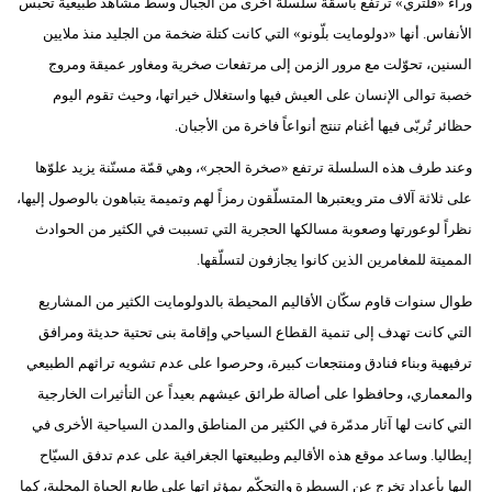
وراء «فلتري» ترتفع باسقة سلسلة أخرى من الجبال وسط مشاهد طبيعية تحبس
الأنفاس. أنها «دولومايت بلّونو» التي كانت كتلة ضخمة من الجليد منذ ملايين
السنين، تحوّلت مع مرور الزمن إلى مرتفعات صخرية ومغاور عميقة ومروج
خصبة توالى الإنسان على العيش فيها واستغلال خيراتها، وحيث تقوم اليوم
حظائر تُربّى فيها أغنام تنتج أنواعاً فاخرة من الأجبان.
وعند طرف هذه السلسلة ترتفع «صخرة الحجر»، وهي قمّة مسنّنة يزيد علوّها
على ثلاثة آلاف متر ويعتبرها المتسلّقون رمزاً لهم وتميمة يتباهون بالوصول إليها،
نظراً لوعورتها وصعوبة مسالكها الحجرية التي تسببت في الكثير من الحوادث
المميتة للمغامرين الذين كانوا يجازفون لتسلّقها.
طوال سنوات قاوم سكّان الأقاليم المحيطة بالدولومايت الكثير من المشاريع
التي كانت تهدف إلى تنمية القطاع السياحي وإقامة بنى تحتية حديثة ومرافق
ترفيهية وبناء فنادق ومنتجعات كبيرة، وحرصوا على عدم تشويه تراثهم الطبيعي
والمعماري، وحافظوا على أصالة طرائق عيشهم بعيداً عن التأثيرات الخارجية
التي كانت لها آثار مدمّرة في الكثير من المناطق والمدن السياحية الأخرى في
إيطاليا. وساعد موقع هذه الأقاليم وطبيعتها الجغرافية على عدم تدفق السيّاح
إليها بأعداد تخرج عن السيطرة والتحكّم بمؤثراتها على طابع الحياة المحلية، كما