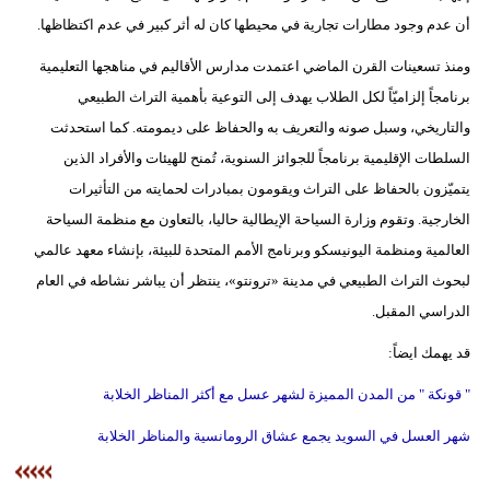
أن عدم وجود مطارات تجارية في محيطها كان له أثر كبير في عدم اكتظاظها.
ومنذ تسعينات القرن الماضي اعتمدت مدارس الأقاليم في مناهجها التعليمية
برنامجاً إلزاميّاً لكل الطلاب يهدف إلى التوعية بأهمية التراث الطبيعي
والتاريخي، وسبل صونه والتعريف به والحفاظ على ديمومته. كما استحدثت
السلطات الإقليمية برنامجاً للجوائز السنوية، تُمنح للهيئات والأفراد الذين
يتميّزون بالحفاظ على التراث ويقومون بمبادرات لحمايته من التأثيرات
الخارجية. وتقوم وزارة السياحة الإيطالية حاليا، بالتعاون مع منظمة السياحة
العالمية ومنظمة اليونيسكو وبرنامج الأمم المتحدة للبيئة، بإنشاء معهد عالمي
لبحوث التراث الطبيعي في مدينة «ترونتو»، ينتظر أن يباشر نشاطه في العام
الدراسي المقبل.
قد يهمك ايضاً:
" قونكة " من المدن المميزة لشهر عسل مع أكثر المناظر الخلابة
شهر العسل في السويد يجمع عشاق الرومانسية والمناظر الخلابة