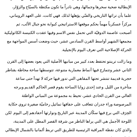
الإيطالية ضحية سحرها وجمالها، وهي نادراً ما تكون مكتظة بالسيّاح والزوّار،
علما بأن تراثها التاريخي والفنّي يؤهلها لذلك. فهي كانت، على العهد الروماني،
مركزاً عسكرياً مهماً بحكم موقعها الاستراتيجي كبوابة نحو جبال الألب، ثم
أصبحت عاصمة الدوقيّة التي تحمل نفس الاسم وفيها عقدت الكنيسة الكاثوليكية
مجمعها الشهير أواسط القرن السادس عشر، حيث وضعت أسس المواجهة مع
الحركة الإصلاحية التي تعرف اليوم بالإنجيلية.
وما زالت ترينتو تحتفظ بعدد كبير من مبانيها الأصلية التي يعود بعضها إلى القرن
الثاني عشر وتتمازج فيها أنماط معمارية متنوعة، تتوسطها ساحة محاطة بقناطر
حجرية قديمة تنتشر تحتها المقاهي التي تدور فيها حركة لا تهدأ حتى ساعة
متأخرة من الليل. وعند إحدى زوايا الساحة يقوم قصر الحاكم القديم وبرجه
العالي من القرن الحادي عشر، تحيط به مجموعة من المباني الواطئة
المرصوصة وراء جدران تتعاقب على حفافها تماثيل رخاميّة صغيرة تروي حكاية
الحِرَف التي برع فيها سكّان المدينة عبر التاريخ وتوارثها أحفادهم إلى اليوم. لكن
اللوحة الأجمل هي التي يراها الناظر من شرفة القصر المطل على المدينة،
والذي كان نقطة المراقبة الرئيسية للطريق التي تربط ألمانيا بالشمال الإيطالي