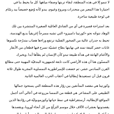
لا تنمو إلا في هذه المنطقة، لنقاء تربتها وصفاء مياهها. كل ما يحيط بنا في
اجتيازنا هذا المعبر من منحدرات ومروج وغيوم، يبدو كأنه وُضِع خصيصاً بيد رسّام
في لوحة طبيعية ساحرة.
بعد استراحة قصيرة في أي من الفنادق العائلية الصغيرة المنتشرة بين تلك
الوهاد نتوجّه نحو «كورتينا دامبيزو» التي تشبه مسرحاً إغريقياً بديع الهندسة،
تحيط به جدران عالية من الصخور الفضّية ترتفع وراءها هضاب متدرّجة تكسوها
غابات خضر كثيفة تمتد في نهايتها بطاح عشبيّة تسرح فيها قطعان من الأبقار
والأغنام الهانئة في هدأة طبيعة تبدو كأن الإنسان لم يطأها أبدا. ويخبرك
المسنّون هنا أن هذه الأراضي كانت تابعة لجمهورية البندقيّة المهيبة حتى مطالع
القرن السادس عشر، ثم خضعت للإمبراطورية النمساوية المجرية طوال ثلاثة
قرون قبل أن تستعيدها إيطاليا في أعقاب الحرب العالمية الثانية.
وكورتينا هي مقصد المتأنقين بين زوّار هذه المنطقة التي يستحوذ جمالها
الطبيعي على المشاعر. هي قطعة من النمسا مزروعة في أعالي أحد أجمل
المواقع الإيطالية، أرستقراطية في نمط حياتها وكوزموبوليّة في روّادها الذين
يقصدونها بعشرات الآلاف خلال موسم التزلّج من كل أنحاء أوروبا، ويقصدها