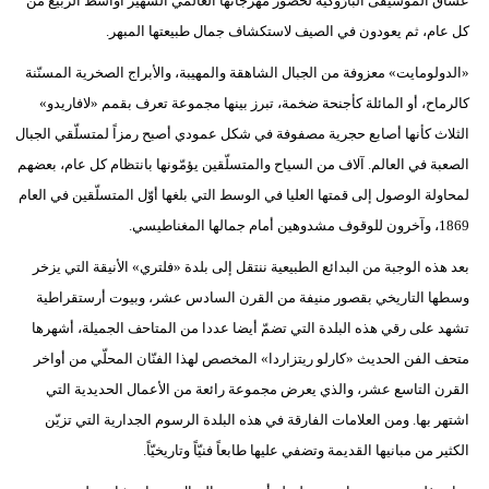
عشّاق الموسيقى البارّوكية لحضور مهرجانها العالمي الشهير أواسط الربيع من
كل عام، ثم يعودون في الصيف لاستكشاف جمال طبيعتها المبهر.
«الدولومايت» معزوفة من الجبال الشاهقة والمهيبة، والأبراج الصخرية المسنّنة
كالرماح، أو المائلة كأجنحة ضخمة، تبرز بينها مجموعة تعرف بقمم «لافاريدو»
الثلاث كأنها أصابع حجرية مصفوفة في شكل عمودي أصبح رمزاً لمتسلّقي الجبال
الصعبة في العالم. آلاف من السياح والمتسلّقين يؤمّونها بانتظام كل عام، بعضهم
لمحاولة الوصول إلى قمتها العليا في الوسط التي بلغها أوّل المتسلّقين في العام
1869، وآخرون للوقوف مشدوهين أمام جمالها المغناطيسي.
بعد هذه الوجبة من البدائع الطبيعية ننتقل إلى بلدة «فلتري» الأنيقة التي يزخر
وسطها التاريخي بقصور منيفة من القرن السادس عشر، وبيوت أرستقراطية
تشهد على رقي هذه البلدة التي تضمّ أيضا عددا من المتاحف الجميلة، أشهرها
متحف الفن الحديث «كارلو ريتزاردا» المخصص لهذا الفنّان المحلّي من أواخر
القرن التاسع عشر، والذي يعرض مجموعة رائعة من الأعمال الحديدية التي
اشتهر بها. ومن العلامات الفارقة في هذه البلدة الرسوم الجدارية التي تزيّن
الكثير من مبانيها القديمة وتضفي عليها طابعاً فنيّاً وتاريخيّاً.