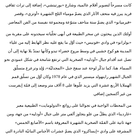
كانت مسرحاً لتصوير أفلام عالمية، وشارع «بورتيتشي»، إضافة إلى تراث ثقافي
فريد يبرز فيه متحف الآثار الذي يضمّ مومياء الثلج الشهيرة «أوتزي»، وقصر
«فيرميانو» الذي يضمّ ستة متاحف متنوّعة ومجموعة نفيسة من الفن المعاصر.
أولئك الذين يبحثون عن سحر الطبيعة في أبهى تجلّياته سيجدونه على مقربة من
«بولزانو» في وادي «فونيس» حيث أوّل ما يقع عليه نظر الهابط إليه من علياء
المدينة هو كوخ خشبي في وسط مروج خضراء تبدو وكأنها تمتدّ بلا نهاية إلى أن
تصل عند أقدام جبال «أودليه» الصخرية التي ترتفع شامخة في شكل عمودي نحو
السماء. هنا، كما تذكّر لوحة عند سفح جبل «المجدليّة»، وُلِد وترعرع متسلّق
الجبال الشهير راينهولد ميسنير الذي في عام 1978 وكان أوّل من تسلّق قمم
الهملايا الأربع عشرة التي يزيد علّوها على 8 آلاف متر وصعد إلى قمّة إيفرست
من غير أكسجين إضافي.
من المحطات الواجبة في تجوالنا على روائع «الدولومايت» الطبيعية معبر
«غاردينا» الذي يطلّ من علو يتجاوز ألفي متر على جبال «أودليه» من جهة، ومن
جهة ثانية على القمّة الصخرية الشهيرة المعروفة باسم «الأصابع الخمس»
المشرفة على وادي «إيساكرو» الذي يضمّ عشرات الأجناس النباتيّة النادرة التي