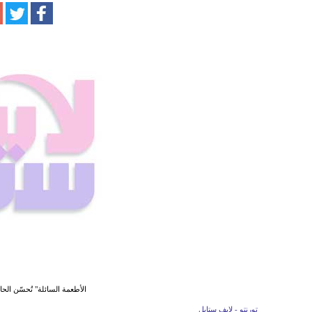
الأطعمة السائلة" تُحسّن ا
تورنتو - لايف ستايل