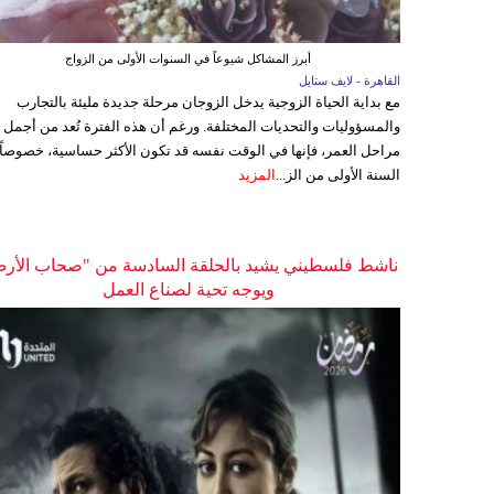
أبرز المشاكل شيوعاً في السنوات الأولى من الزواج
القاهرة - لايف ستايل
مع بداية الحياة الزوجية يدخل الزوجان مرحلة جديدة مليئة بالتجارب
والمسؤوليات والتحديات المختلفة. ورغم أن هذه الفترة تُعد من أجمل
مراحل العمر، فإنها في الوقت نفسه قد تكون الأكثر حساسية، خصوصاً
السنة الأولى من الز...
المزيد
ناشط فلسطيني يشيد بالحلقة السادسة من "صحاب الأر
ويوجه تحية لصناع العمل