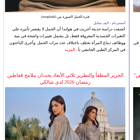
فترة الحمل الصورة من (unsplash)
أمستردام - لايف ستايل
كشفت دراسة حديثة أجريت في هولندا أن الحمل لا يقتصر تأثيره على
التغيرات الجسدية المعروفة فقط، بل يشمل تغييرات واضحة في بنية
 في
ووظائف دماغ المرأة تختلف باختلاف عدد مرات الحمل. وأجرى الباحثون
في المركز الطبي الجامعي بأ...
المزيد
ض"
الحرير المطفأ والتطريز ثلاثي الأبعاد يحددان ملامح قفاطين
رمضان 2026 لدى شالكي