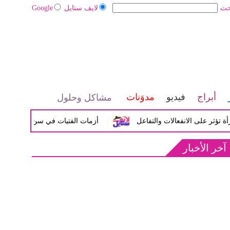
حث
لايف ستايل
Google
أبراج
فيديو
مدوَنات
مشاكل وحلول
لى الانفعالات والتفاعل
أزمات الفتيات في سن المراهقة بين الض
آخر الأخبار