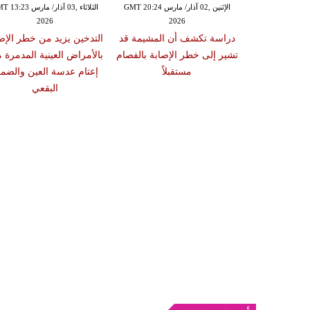
الإثنين ,02 آذار/ مارس GMT 20:18
الإثنين ,02 آذار/ مارس GMT 20:24
الثلاثاء ,03 آذار/ مارس 23
2026
2026
20
 سبب صعوبة
دراسة تكشف أن المشيمة قد
التدخين يزيد من خطر الإص
ات والوجبات
تشير إلى خطر الإصابة بالفصام
بالأمراض العينية المدمرة 
عد الشبع
مستقبلاً
إعتام عدسة العين والضمو
البقعي