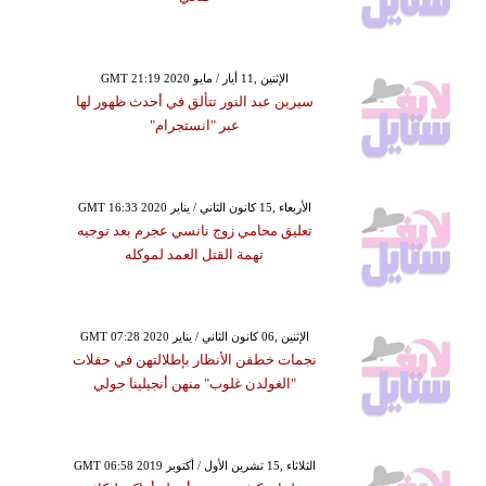
GMT 21:19 2020 الإثنين ,11 أيار / مايو
سيرين عبد النور تتألق في أحدث ظهور لها
عبر "انستجرام"
GMT 16:33 2020 الأربعاء ,15 كانون الثاني / يناير
تعليق محامي زوج نانسي عجرم بعد توجيه
تهمة القتل العمد لموكله
GMT 07:28 2020 الإثنين ,06 كانون الثاني / يناير
نجمات خطفن الأنظار بإطلالتهن في حفلات
"الغولدن غلوب" منهن أنجيلينا جولي
GMT 06:58 2019 الثلاثاء ,15 تشرين الأول / أكتوبر