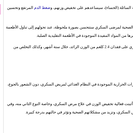
 السائلة (الحساء)، سيساعدهم على تخفيض وزنهم، و
ضغط الدم
المرتفع وتحسين
عة في تقرير نشرته مجلة "Diabetes Care"، أن الحالة الصحية لمرضى السكري ستتحسن بصورة ملحوظة، عند تحولهم إلى تناول الأطعمة
ا من المواد المفيدة الموجودة في الأطعمة التقليدية الصلبة.
ويقول الباحثون إن التحول إلى الأطعمة السائلة، سيُساعد مريض السكري على فقدان 2.4 كلغم من الوزن الزائد، خلال ستة أشهر، وكذلك التخلص من
ات الحرارية الموجودة في النظام الغذائي لمريض السكري، دون الشعور بالجوع،
 أثبتت فعالية تخفيض الوزن في علاج مرض السكري، وخاصة النوع الثاني منه، وفي
لسكري، وتزيد من مشكلاتهم الصحية وتؤثر في حالتهم بدرجة كبيرة.