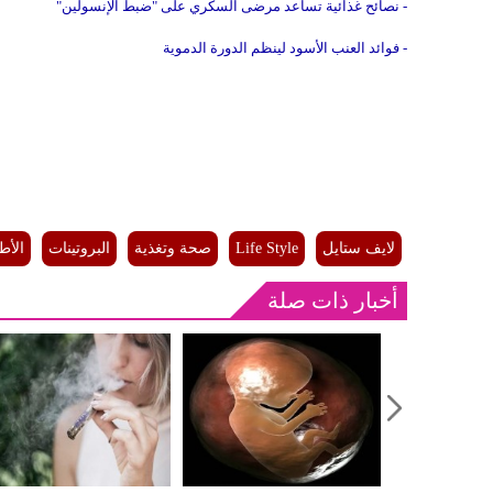
- نصائح غذائية تساعد مرضى السكري على "ضبط الإنسولين"
- فوائد العنب الأسود لينظم الدورة الدموية
لايف ستايل
Life Style
صحة وتغذية
البروتينات
الأط
أخبار ذات صلة