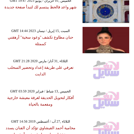
GMT 19:47 2023 الخميس ,01 حزيران / يونيو
شهر واعد فالحظ يبتسم لك لتبدأ صفحة جديدة
GMT 14:44 2023 السبت ,15 إبريل / نيسان
حنان مطاوع تكشف "وعود سخية" أرهقني
كممثلة
GMT 21:28 2020 الثلاثاء ,31 آذار/ مارس
تعرفي على طريقة إعداد وتحضير السحلب
الدايت
GMT 03:59 2020 الخميس ,13 شباط / فبراير
أفكار لتحويل الحديقة لغرفة معيشة خارجية
ومفعمة بالحياة
GMT 14:56 2019 الثلاثاء ,27 آب / أغسطس
محامية أحمد الفيشاوي تؤكد أن الفنان يسدد