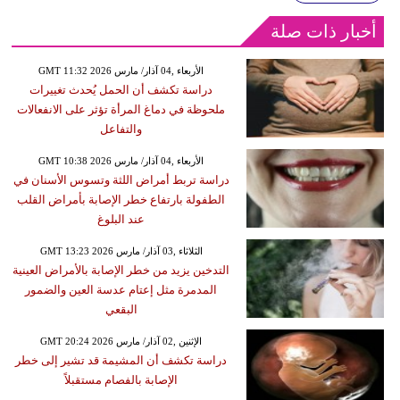
أخبار ذات صلة
GMT 11:32 2026 الأربعاء ,04 آذار/ مارس
دراسة تكشف أن الحمل يُحدث تغييرات
ملحوظة في دماغ المرأة تؤثر على الانفعالات
والتفاعل
GMT 10:38 2026 الأربعاء ,04 آذار/ مارس
دراسة تربط أمراض اللثة وتسوس الأسنان في
الطفولة بارتفاع خطر الإصابة بأمراض القلب
عند البلوغ
GMT 13:23 2026 الثلاثاء ,03 آذار/ مارس
التدخين يزيد من خطر الإصابة بالأمراض العينية
المدمرة مثل إعتام عدسة العين والضمور
البقعي
GMT 20:24 2026 الإثنين ,02 آذار/ مارس
دراسة تكشف أن المشيمة قد تشير إلى خطر
الإصابة بالفصام مستقبلاً