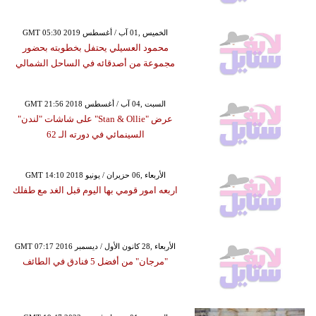
GMT 05:30 2019 الخميس ,01 آب / أغسطس
محمود العسيلي يحتفل بخطوبته بحضور
مجموعة من أصدقائه في الساحل الشمالي
GMT 21:56 2018 السبت ,04 آب / أغسطس
عرض "Stan & Ollie" على شاشات "لندن"
السينمائي في دورته الـ 62
GMT 14:10 2018 الأربعاء ,06 حزيران / يونيو
اربعه امور قومي بها اليوم قبل الغد مع طفلك
GMT 07:17 2016 الأربعاء ,28 كانون الأول / ديسمبر
"مرجان" من أفضل 5 فنادق في الطائف