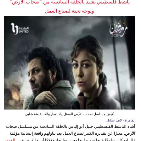
ناشط فلسطيني يشيد بالحلقة السادسة من "صحاب الأرض"
ويوجه تحية لصناع العمل
أفيش مسلسل صحاب الأرض للممثل إياد نصار والفنانة منة شلبي
القاهرة - لايف ستايل
أشاد الناشط الفلسطيني خليل أبو إلياس بالحلقة السادسة من مسلسل صحاب
الأرض، معبرًا عن تقديره الكبير لصناع العمل بعد تناولهم واقعة إنسانية مؤلمة
قال إنه كان شاهدًا عليها منذ بدايتها وحتى نهايتها، مؤكدًا أن ما عُرض في...
المزيد