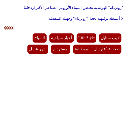
"روتردام" الهولندية تحتضن الميناء الأوروبي الصناعي الأكثر ازدحامًا
5 أنشطة ترفيهية تجعل "روتردام" وِجهتك المُفضلة
لايف ستايل
Life Style
أخبار سياحية
السياح
صحيفة "غارديان" البريطانية
أمستردام
شهر عسل