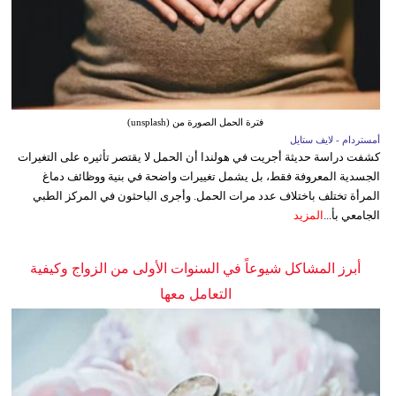
فترة الحمل الصورة من (unsplash)
أمستردام - لايف ستايل
كشفت دراسة حديثة أجريت في هولندا أن الحمل لا يقتصر تأثيره على التغيرات
الجسدية المعروفة فقط، بل يشمل تغييرات واضحة في بنية ووظائف دماغ
المرأة تختلف باختلاف عدد مرات الحمل. وأجرى الباحثون في المركز الطبي
الجامعي بأ...
المزيد
أبرز المشاكل شيوعاً في السنوات الأولى من الزواج وكيفية
التعامل معها