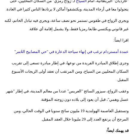
"غارديان" البريطانية، أمام
السياح
لـ"زواج رمزي" من السكان المحليين، حتى
يتجولوا معا في أرجاء المدينة، ويكتشفوا أماكن لا يرتادها الناس كثيرا في العادة.
ويجري الزواج في طقوس تستمر نحو نصف ساعة، ويجري فيه تبادل الخاتم، لكنه
غير قانوني ويكتسي طابعا رمزيا فقط، ولا يشمل إقامة أي علاقة.
اقرا ايضاً:
عمدة أمستردام ترغب في إنهاء سياحة الدعارة في "حي المصابيح الحُمر"
وجرى إطلاق المبادرة الفريدة من نوعها، في إطار مبادرة تسعى إلى تقريب
السكان المحليين من السياح، ومن المرتقب أن تعقد أولى الزيجات الأسبوع
المقبل.
وعقب الزواج، سيزور السائح "العريس" عددا من معالم المدينة، في إطار "شهر
عسل وهمي"، قبل أن يعود إلى بلاده دون زوجته المؤقتة.
وتستقبل العاصمة الهولندية 19 مليون سائح سنويا في الوقت الحالي، ومن
المرجح أن يرتفع العدد إلى 29 مليونا خلال العقد المقبل.
قد يهمك ايضاً: