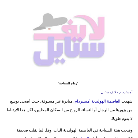
فيديو
مدوَنات
مشاكل
وحلول
"زواج السياحة"
أمستردام - لايف ستايل
شهدت
العاصمة الهولندية أمستردام
، مبادرة غير مسبوقة، حيث أضحى بوسع
من يزورها من الرجال أو النساء، الزواج من السكان المحليين، لكن هذا الارتباط
لا يدوم طويلا.
وفتحت هيئة السياحة في العاصمة الهولندية الباب، وفقًا لما نقلت صحيفة