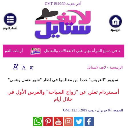
آخر تحديث GMT 19:10:39
الرئيسية
مرأة
أزياء
أزياء
في دماغ المرأة تؤثر على الانفعالات والتفاعل
أزمات الفتيات ف
إسلامية
فن
الرئيسية
»
لايف لاستايل
ديكور
سيزور "العريس" عددا من معالمها في إطار "شهر عسل وهمي"
صحة
أمستردام تعلن عن "زواج السياحة" والعرس الأول في
خلال أيام
سياحة
وسفر
12:15 2019 الجمعة ,07 حزيران / يونيو
GMT
أبراج