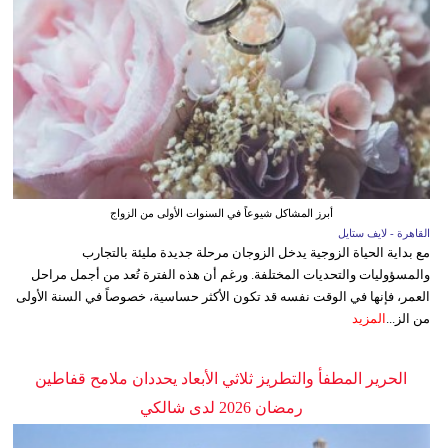
أبرز المشاكل شيوعاً في السنوات الأولى من الزواج
القاهرة - لايف ستايل
مع بداية الحياة الزوجية يدخل الزوجان مرحلة جديدة مليئة بالتجارب
والمسؤوليات والتحديات المختلفة. ورغم أن هذه الفترة تُعد من أجمل مراحل
العمر، فإنها في الوقت نفسه قد تكون الأكثر حساسية، خصوصاً في السنة الأولى
من الز...
المزيد
الحرير المطفأ والتطريز ثلاثي الأبعاد يحددان ملامح قفاطين
رمضان 2026 لدى شالكي