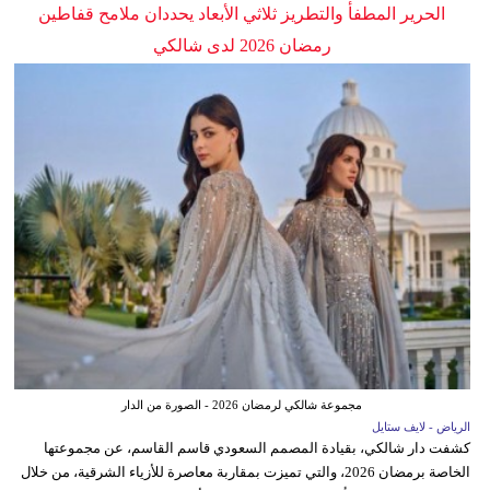
الحرير المطفأ والتطريز ثلاثي الأبعاد يحددان ملامح قفاطين
رمضان 2026 لدى شالكي
مجموعة شالكي لرمضان 2026 - الصورة من الدار
الرياض - لايف ستايل
كشفت دار شالكي، بقيادة المصمم السعودي قاسم القاسم، عن مجموعتها
الخاصة برمضان 2026، والتي تميزت بمقاربة معاصرة للأزياء الشرقية، من خلال