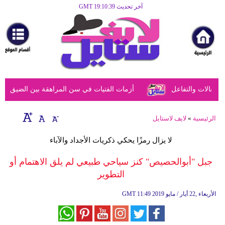
آخر تحديث GMT 19:10:39
الرئيسية
مرأة
أزياء
أزياء
عالات والتفاعل
أزمات الفتيات في سن المراهقة بين الضيق النفسي
إسلامية
فن
الرئيسية
»
لايف لاستايل
ديكور
لا يزال رمزًا يحكي ذكريات الأجداد والآباء
صحة
جبل "أبوالحصيص" كنز سياحي طبيعي لم يلق الاهتمام أو
التطوير
سياحة
وسفر
11:49 2019 الأربعاء ,22 أيار / مايو
GMT
أبراج