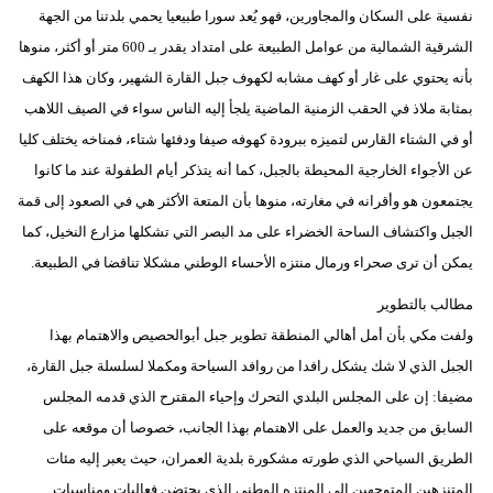
نفسية على السكان والمجاورين، فهو يُعد سورا طبيعيا يحمي بلدتنا من الجهة
الشرقية الشمالية من عوامل الطبيعة على امتداد يقدر بـ 600 متر أو أكثر، منوها
بأنه يحتوي على غار أو كهف مشابه لكهوف جبل القارة الشهير، وكان هذا الكهف
بمثابة ملاذ في الحقب الزمنية الماضية يلجأ إليه الناس سواء في الصيف اللاهب
أو في الشتاء القارس لتميزه ببرودة كهوفه صيفا ودفئها شتاء، فمناخه يختلف كليا
عن الأجواء الخارجية المحيطة بالجبل، كما أنه يتذكر أيام الطفولة عند ما كانوا
يجتمعون هو وأقرانه في مغارته، منوها بأن المتعة الأكثر هي في الصعود إلى قمة
الجبل واكتشاف الساحة الخضراء على مد البصر التي تشكلها مزارع النخيل، كما
يمكن أن ترى صحراء ورمال منتزه الأحساء الوطني مشكلا تناقضا في الطبيعة.
مطالب بالتطوير
ولفت مكي بأن أمل أهالي المنطقة تطوير جبل أبوالحصيص والاهتمام بهذا
الجبل الذي لا شك يشكل رافدا من روافد السياحة ومكملا لسلسلة جبل القارة،
مضيفا: إن على المجلس البلدي التحرك وإحياء المقترح الذي قدمه المجلس
السابق من جديد والعمل على الاهتمام بهذا الجانب، خصوصا أن موقعه على
الطريق السياحي الذي طورته مشكورة بلدية العمران، حيث يعبر إليه مئات
المتنزهين المتوجهين إلى المنتزه الوطني الذي يحتضن فعاليات ومناسبات