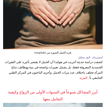
فترة الحمل الصورة من (unsplash)
أمستردام - لايف ستايل
كشفت دراسة حديثة أجريت في هولندا أن الحمل لا يقتصر تأثيره على التغيرات
الجسدية المعروفة فقط، بل يشمل تغييرات واضحة في بنية ووظائف دماغ
المرأة تختلف باختلاف عدد مرات الحمل. وأجرى الباحثون في المركز الطبي
الجامعي بأ...
المزيد
أبرز المشاكل شيوعاً في السنوات الأولى من الزواج وكيفية
التعامل معها