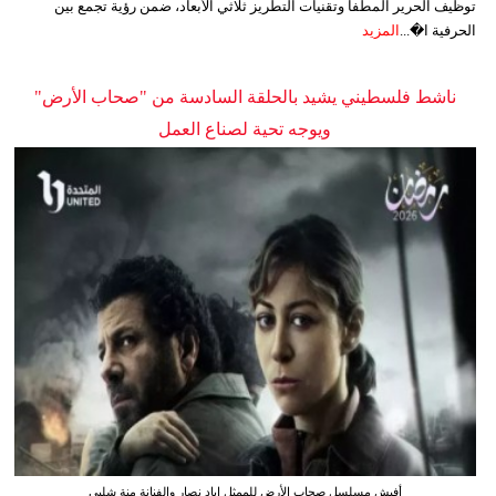
توظيف الحرير المطفأ وتقنيات التطريز ثلاثي الأبعاد، ضمن رؤية تجمع بين
الحرفية ا�...
المزيد
ناشط فلسطيني يشيد بالحلقة السادسة من "صحاب الأرض"
ويوجه تحية لصناع العمل
أفيش مسلسل صحاب الأرض للممثل إياد نصار والفنانة منة شلبي