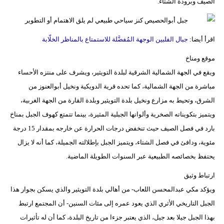
الصيف وبرودة الشتاء.
اقرأ أيضا:
جبال الفلبين الوجهة المُفضَّلة للاستمتاع بالمناظر الخلّابة
موقع ومناخ
ويقع في الجهة الشمالية الشرقية لبلدة التويثير، ويشرف على منتزه الأحساء
مباشرة من الجهة الشمالية، كما تحده قرية الدويكية ونخيل أبوالعنوز من
الشرق، وتحيط به مزارع ونخيل بلدة التويثير وبلدة القارة من الجهة الغربية،
ويتميز بتكويناته الصخرية وألوانها الجبلية المثيرة، بينما تتمتع كهوف الجبل بمناخ
بارد في فصل الصيف حيث تنخفض درجات الحرارة عن خارجه بمقدار 15 درجة
مئوية، ودافئ في فصل الشتاء، ويتميز الجبل بإطلالته الجميلة، كما أنه لا يزال
يحتفظ بخصائصه الطبيعية عبر السنوات الطويلة الماضية.
ارتباط وثيق
ويؤكد مكي عبدالمحسن اللعاب- من أهالي بلدة التويثير والذي يسكن بجوار هذا
الجبل التاريخي الأثري الذي يعود عمره إلى مئات السنين- أن المجتمع ارتبط
بهذا الجبل جيلا بعد جيل، الذي يعتبر جزءا من تاريخ البلدة، كما أن له تأثيرات