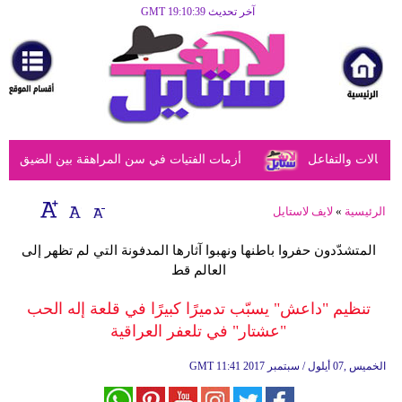
آخر تحديث GMT 19:10:39
الرئيسية
مرأة
أزياء
أزياء
الات والتفاعل
أزمات الفتيات في سن المراهقة بين الضيق النفسي
إسلامية
فن
الرئيسية
»
لايف لاستايل
ديكور
المتشدّدون حفروا باطنها ونهبوا آثارها المدفونة التي لم تظهر إلى
العالم قط
صحة
تنظيم "داعش" يسبّب تدميرًا كبيرًا في قلعة إله الحب
سياحة
"عشتار" في تلعفر العراقية
وسفر
11:41 2017 الخميس ,07 أيلول / سبتمبر
GMT
أبراج