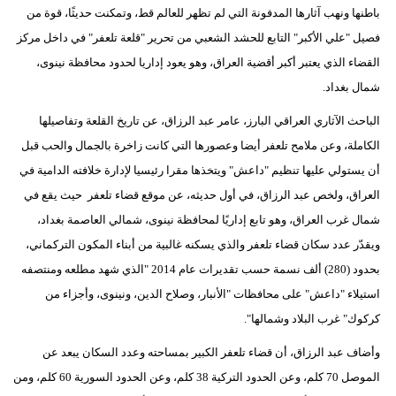
باطنها ونهب آثارها المدفونة التي لم تظهر للعالم قط، وتمكنت حديثًا، قوة من
فصيل "علي الأكبر" التابع للحشد الشعبي من تحرير "قلعة تلعفر" في داخل مركز
القضاء الذي يعتبر أكبر أقضية العراق، وهو يعود إداريا لحدود محافظة نينوى،
شمال بغداد.
الباحث الآثاري العراقي البارز، عامر عبد الرزاق، عن تاريخ القلعة وتفاصيلها
الكاملة، وعن ملامح تلعفر أيضا وعصورها التي كانت زاخرة بالجمال والحب قبل
أن يستولي عليها تنظيم "داعش" ويتخذها مقرا رئيسيا لإدارة خلافته الدامية في
العراق، ولخص عبد الرزاق، في أول حديثه، عن موقع قضاء تلعفر حيث يقع في
شمال غرب العراق، وهو تابع إداريًا لمحافظة نينوى، شمالي العاصمة بغداد،
ويقدّر عدد سكان قضاء تلعفر والذي يسكنه غالبية من أبناء المكون التركماني،
بحدود (280) ألف نسمة حسب تقديرات عام 2014 "الذي شهد مطلعه ومنتصفه
استيلاء "داعش" على محافظات "الأنبار، وصلاح الدين، ونينوى، وأجزاء من
كركوك" غرب البلاد وشمالها".
وأضاف عبد الرزاق، أن قضاء تلعفر الكبير بمساحته وعدد السكان يبعد عن
الموصل 70 كلم، وعن الحدود التركية 38 كلم، وعن الحدود السورية 60 كلم، ومن