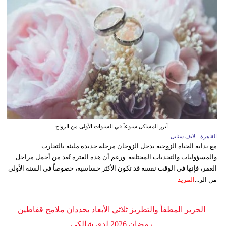
أبرز المشاكل شيوعاً في السنوات الأولى من الزواج
القاهرة - لايف ستايل
مع بداية الحياة الزوجية يدخل الزوجان مرحلة جديدة مليئة بالتجارب
والمسؤوليات والتحديات المختلفة. ورغم أن هذه الفترة تُعد من أجمل مراحل
العمر، فإنها في الوقت نفسه قد تكون الأكثر حساسية، خصوصاً في السنة الأولى
من الز...
المزيد
الحرير المطفأ والتطريز ثلاثي الأبعاد يحددان ملامح قفاطين
رمضان 2026 لدى شالكي