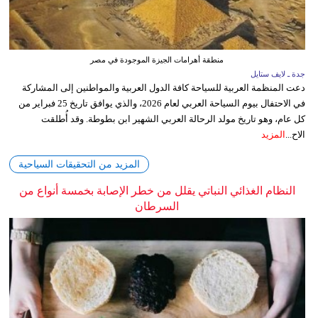
منطقة أهرامات الجيزة الموجودة في مصر
جدة ـ لايف ستايل
دعت المنظمة العربية للسياحة كافة الدول العربية والمواطنين إلى المشاركة
في الاحتفال بيوم السياحة العربي لعام 2026، والذي يوافق تاريخ 25 فبراير من
كل عام، وهو تاريخ مولد الرحالة العربي الشهير ابن بطوطة. وقد أُطلقت
الاح...
المزيد
المزيد من التحقيقات السياحية
النظام الغذائي النباتي يقلل من خطر الإصابة بخمسة أنواع من
السرطان