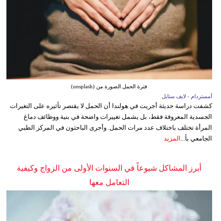
فترة الحمل الصورة من (unsplash)
أمستردام - لايف ستايل
كشفت دراسة حديثة أجريت في هولندا أن الحمل لا يقتصر تأثيره على التغيرات
الجسدية المعروفة فقط، بل يشمل تغييرات واضحة في بنية ووظائف دماغ
المرأة تختلف باختلاف عدد مرات الحمل. وأجرى الباحثون في المركز الطبي
الجامعي بأ...
المزيد
أبرز المشاكل شيوعاً في السنوات الأولى من الزواج وكيفية
التعامل معها