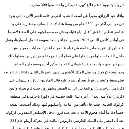
الزوايا وثانوية" تضم قلاع كبيرة تسع كل واحدة منها 300 محارب.
وأفاد عبد الرزاق، معبراً عن أسفه الشديد لتعرض قلعة تلعفر الأثرية التي يعود
تاريخها إلى أكثر من 3500 عام من يومنا هذا، لإبادة إنسانية وحضارية على يد
عناصر تنظيم "داعش" قبل أيام قليلة وخلال مدة سطوتهم على القضاء لاسيما
في أواخر كانون الثاني 2015، بتفجير أجزاء واسعة ومهمة تشمل أسوارها، ونقل
عبد الرزاق، عن مصادر خاصة عن قيام عناصر "داعش" بعمليات حفر ونبش
داخل القلعة حصلوا من داخلها على قطع أثرية مهمة لغرض تهريبها وفعلوا ذلك
بسرقتها وتهريبها، بعد حفر عشوائي لأخذ ما يمكن أخذه وبيعه خارج العراق.
وتم إنشاء كركوك من قبل الملك الأشوري آشور ناصربال الثاني (884 ـ 858 ق.م)
قبل سبعة وعشرين قرناً. بعد أن تمرد عليه قائد الماذيين اَرياق، واستولى على
(كريامي / باجرمي) الواقعة بين الزاب الصغير وشهرزور. حيث قام بعزله وعين
(كرمي) بدلاً منه، بعد أن أمره ببناء قلعة حصينة في (كورا باجرمي) في منطقة
كركوك الحالية. حيث جاء بألف من أتباعه، وأسكنهم فيها. وذلك أصبحت القلعة
حصناً دفاعياً أمام هجوم الأعداء. بعد عدة قرون دخل الإسكندر المقدوني كركوك
بعد أن انتصر على الملك الفارسي داريوس الثالث في معركة أربيلو عام 331
ق.م. وقد مكث الإسكندر عدة أيام في كركوك، زار خلالها قلعة كركوك قبل أن