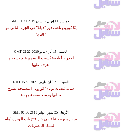
GMT 11:21 2019 الخميس ,11 إبريل / نيسان
إمّا كورين تلعب دور "ديانا" في الجزء الثاني من
"التاج"
GMT 22:22 2020 الجمعة ,15 أيار / مايو
احذر 5 أطعمة تُسبب التسمم عند تسخينها
تعرف عليها
GMT 15:59 2020 السبت ,21 آذار/ مارس
شابة مُصابة بوباء "كورونا" المستجد تشرح
حالتها وتوجه نصيحة مهمة
GMT 05:36 2018 الأربعاء ,25 تموز / يوليو
سفارة بريطانيا تنفي خبر فتح باب الهجرة أمام
النساء المصريات