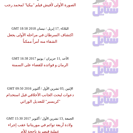
الصورة الأولى لأفيش فيلم "بيكيا" لمحمد رجب
GMT 18:58 2018 الثلاثاء ,17 إبريل / نيسان
اكتشاف السرطان في مراحله الأولى يجعل
الشفاء منه أمراً ممكناً
GMT 16:38 2017 الأحد ,11 حزيران / يونيو
الرمان و فوائده للقضاء على السمنة
GMT 09:50 2016 الإثنين ,03 تشرين الأول / أكتوبر
دعوات لبحث الجانب الأخلاقي قبل استخدام
"كريسبر" للتعديل الوراثي
GMT 15:30 2017 الجمعة ,13 تشرين الأول / أكتوبر
ولادة أربعة توائم في موريتانيا عقب إجراء
عملية قيصرية ناجحة للأم