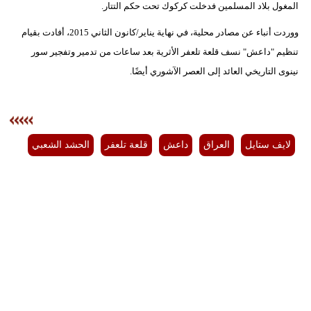
المغول بلاد المسلمين فدخلت كركوك تحت حكم التتار.
ووردت أنباء عن مصادر محلية، في نهاية يناير/كانون الثاني 2015، أفادت بقيام
تنظيم "داعش" نسف قلعة تلعفر الأثرية بعد ساعات من تدمير وتفجير سور
نينوى التاريخي العائد إلى العصر الآشوري أيضًا.
لايف ستايل
العراق
داعش
قلعة تلعفر
الحشد الشعبي