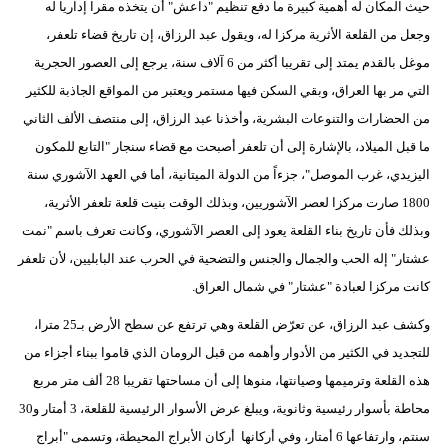
حيث المكان له أهمية كبيرة ما دفع تنظيم "داعش" أن يتخذه مقرا إداريا له
وجعل من القلعة الأثرية مركزا له، ويقول عبد الرزاق، إن تاريخ قضاء تلعفر،
موغل بالقدم يمتد إلى تقريبا أكثر من 6 آلاف سنة، يرجع إلى العصور الحجرية
التي مر بها العراق، وبقي السكن فيها مستمر ويعتبر من المواقع الجاذبة للكثير
من الحضارات والتنوعات البشرية، وأخذنا عبد الرزاق، إلى منتصف الألف الثاني
ما قبل الميلاد، بالإشارة إلى أن تلعفر أصبحت مع قضاء سنجار "التابع للمكون
اليزيدي، غرب الموصل"، جزءاً من الدولة الميتانية، أما في العهد الآشوري سنة
1800 صارت مركزا لعصر الآشوريين، وبذلك الوقت بنيت قلعة تلعفر الأثرية،
وبذلك فأن تاريخ بناء القلعة يعود إلى العصر الآشوري، وكانت تعرف باسم "نمت
عشتار" إله الحب والجمال والجنس والتضحية في الحرب عند البابليين، لأن تلعفر
كانت مركزا لعبادة "عشتار" في شمال العراق.
وكشف عبد الرزاق، عن تعرّض القلعة وهي ترتفع عن سطح الأرض بـ25 مترا،
للتجديد في الكثير من الأدوار وأهمه من قبل الرومان الذي قاموا ببناء أجزاء من
هذه القلعة وترميمها وصيانتها، منوها إلى أن مساحتها تقريبا 28 ألف متر مربع
محاطة بأسوار رئيسية وثانوية، ويبلغ عرض الأسوار الرئيسية للقلعة، 3 أمتار و30
سنتم، وارتفاعها 6 أمتار، وفي أركانها أركان الأبراج المحيطة، وتسمى "أبراج