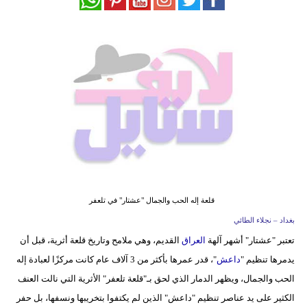
فيديو
مدوَنات
مشاكل
وحلول
قلعة إله الحب والجمال "عشتار" في تلعفر
بغداد – نجلاء الطائي
تعتبر "عشتار" أشهر آلهة
العراق
القديم، وهي ملامح وتاريخ قلعة أثرية، قبل أن
يدمرها تنظيم "
داعش
"، قدر عمرها بأكثر من 3 آلاف عام كانت مركزًا لعبادة إله
الحب والجمال، ويظهر الدمار الذي لحق بـ"قلعة تلعفر" الأثرية التي نالت العنف
الكثير على يد عناصر تنظيم "داعش" الذين لم يكتفوا بتخريبها ونسفها، بل حفر