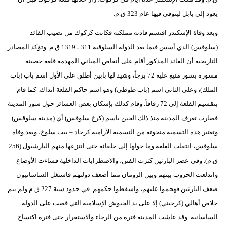
يعود إلى بابل ليتوفى فيها عام 323 ق.م.
وبعد وفاة الإسكندر اقتسم قادته مملكته فكانت كركوك من نصيب القائد
(سلوقس) الذي أسس فيما بعد الدولة السلوقية 311 ـ 1319 ق.م. وتؤكد المصادر
التاريخية أن القائد المذكور أقام على أنقاض المباني المهدمة قلعة حصينة
مسورة بسور منيع عليه 72 برجاً، وشيد لها بابين أطلق على الأول اسم باب (باب
الملك)، وعلى الثاني اسم (باب طوطي) وهو اسم حاكم القلعة آنذاك. كما قام
بتقسيم القلعة إلى 72 زقاقاً. وقام كذلك بإسكان بعض العشائر حول سور المدينة
فصارت تعرف المدينة منذ ذلك الحين باسم (كرخ سلوقس) أي (مدينة سلوقس).
وتعتبر هذه التسمية منحوتة من التسمية الآرامية كرخاد – بيت سلوخ، وبعد وفاة
سلوقس، انتقلت القلعة وما حولها إلى خلفائه حتى انتزعها منهم البارشبول (256
ق.م). وفي عصر البارثين كثرت الفتن، والاضطرابات الداخلية فساءت الأوضاع
واندلعت الحروب بينهم وبين الرومان مما أضعف دولتهم فاستغل الساسانيون
ضعف البارثين فهجموا عليهم، واسقطوا حكمهم. في حدود سنة 227 ق.م ولم يتم
خلاص أهالي (كرخيني) إلا على يد الجيوش الإسلامية التي قضت على الدولة
الساسانية. وقد عاشت المدينة فترة من الرخاء والاستقرار حتى فترة اكتساح