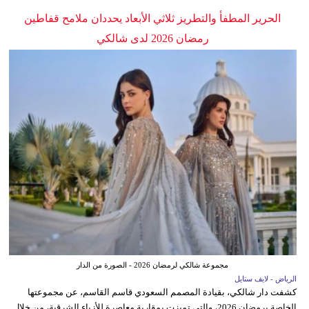
الحرير المطفأ والتطريز ثلاثي الأبعاد يحددان ملامح قفاطين
رمضان 2026 لدى شالكي
مجموعة شالكي لرمضان 2026 - الصورة من الدار
الرياض - لايف ستايل
كشفت دار شالكي، بقيادة المصمم السعودي قاسم القاسم، عن مجموعتها
الخاصة برمضان 2026، والتي تميزت بمقاربة معاصرة للأزياء الشرقية، من خلال