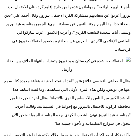
بأجواء الربيع الرائعة". ومواطنون قدموا من خارج إقليم كردستان للاحتفال بعيد
نوروز أعربوا عن سعادتهم بمشاركة الكرد الاحتفال بنوروز. وقال أحمد علي "نحن
سعداء جدا بهذا اليوم. وجئنا للتعبير عن سعادتنا. نهيء الجميع بمناسبة عيد نوروز
ونتمنى أياما سعيدة للشعب الكردي". وأعرب إعلاميون عرب شاركوا في
الملتقى الإعلامي الكردي – العربي عن سعادتهم بحضور احتفالات نوروز في
كردستان.
وقال الصحافي التونسي علاء زعتور "لقد استمتعنا حقيقة بثقافة جديدة كنا نسمع
عنها في تونس، ولكن هذه المرة الأولى التي نشاهدها، وما لفت انتباهنا هذا
الحشد الكبير من الناس والاحساس القوي بالانتماء". وقال آخر: "نحن جئنا من
محافظة كركوك للاحتفال بالنيروز مع إخواننا في السليمانية، وقالت أخرى:
"بمناسبة عيد النيروز نهنئ الشعب الكردي بهذه المناسبة الجميلة ونحن الآن
نتجول في شوارع السليمانية والأجواء جميلة هنا".
وأكد رزكار احمد اكد أن الاحتفال بنوروز يحمل دلالات كثيرة، لذا يتم التحضير لهذه