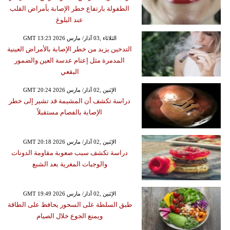
الطفولة بارتفاع خطر الإصابة بأمراض القلب
عند البلوغ
GMT 13:23 2026 الثلاثاء ,03 آذار/ مارس
التدخين يزيد من خطر الإصابة بالأمراض العينية
المدمرة مثل إعتام عدسة العين والضمور
البقعي
GMT 20:24 2026 الإثنين ,02 آذار/ مارس
دراسة تكشف أن المشيمة قد تشير إلى خطر
الإصابة بالفصام مستقبلاً
GMT 20:18 2026 الإثنين ,02 آذار/ مارس
دراسة تكشف سبب صعوبة مقاومة الدونات
والوجبات المغرية بعد الشبع
GMT 19:49 2026 الإثنين ,02 آذار/ مارس
طبق السلطة على السحور يحافظ على الطاقة
ويمنع الجوع خلال الصيام