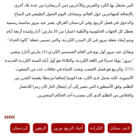
التي يحتفل بها الكرد والفرس والأذاريين (من أذربيجان) بين عدة بلاد أخرى
بالإضافة للمهاجرين حول العالم، ويصادف اليوم التحول الطبيعي في المناخ
والدخول في فصل الربيع. وفي كردستان العراق، يعتبر عيد نيروز مناسبة رسمية
تعطل كل الجهات الحكومية والأهلية اعتبارا من 20 مارس/ آذار ولمدة أربعة أيام
ويتم إيقاد شعلة نيروز في كل المدن الكردية، والتي تسمى شعلة "كاوة الحداد".
ويقابل عيد نيروز أول يوم في العام الشمسي الكردي (21 مارس/آذار). وتعني
"نيروز" يومًا جديدًا في اللغة الكردية، والثلاثاء هو أول أيام السنة الكردية الجديدة
2715. والربيع هو فصل الخصب وتجدد الحياة في ثقافات عدد من الشعوب
الآسيوية، لكنه يحمل لدى الكرد بعدا قوميا إضافيا مرتبطا بقضية التحرر من
الظلم، وفق الأسطورة التي تشير إلى أن إشعال النار كان رمزا للانتصار
والخلاص من الظلم الذي كان مصدره أحد الحكام المتجبرين.
لايف ستايل
الكرادة
أعياد الربيع نوروز
الزهور
كردستان