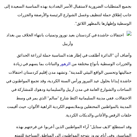
بجميع المتطلبات الضرورية لاستقبال الأسر البغدادية بهذه المناسبة السعيدة إلى
جانب إطلاق حملة لتنظيف وغسل الشوارع الرئيسة والأرصفة والجزرات
الوسطية وإظهارها بالمظهر اللائق".
وأضاف أن "الدائرة أطلقت في إطار هذه المناسبة حملة لزراعة الحدائق
والجزرات الوسطية بأنواع مختلفة من
الزهور
والنباتات بما يسهم في زيادة
جماليتها وتحسين الواقع البيئي للمدينة". وتشهد مدن إقليم كردستان احتفالات
حاشدة إيذانا بحلول عيد النيروز ورأس السنة الكردية، وقد تجمع المواطنون في
الساحات والشوارع العامة في مدن أربيل والسليمانية ودهوك للمشاركة في
الاحتفالات. ففي مدينة السليمانية اكتظ شارع "سالم" الذي يمر في وسط
المدينة بالمواطنين المحتفلين وبملابسهم الكردية الزاهية الألوان، حيث أقيمت
حلقات الرقص والأغاني والدبكات الكردية.
وقد استطلع "لايف ستايل" آراء المواطنين الذين أعربوا عن فرحتهم بهذه
المناسبة، وفي أيام نوروز يتوجه المواطنون إلى المناطق السياحية للتمتع