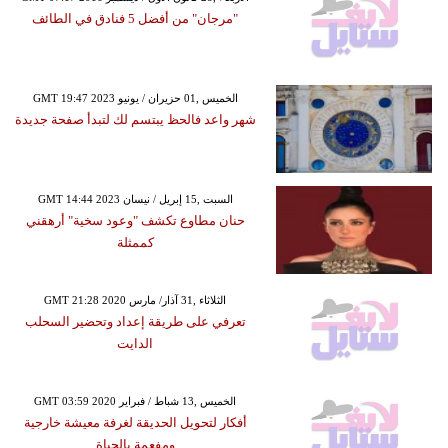
"مرجان" من أفضل 5 فنادق في الطائف
GMT 19:47 2023 الخميس ,01 حزيران / يونيو
شهر واعد فالحظ يبتسم لك لتبدأ صفحة جديدة
GMT 14:44 2023 السبت ,15 إبريل / نيسان
حنان مطاوع تكشف "وعود سخية" أرهقني
كممثلة
GMT 21:28 2020 الثلاثاء ,31 آذار/ مارس
تعرفي على طريقة إعداد وتحضير السحلب
الدايت
GMT 03:59 2020 الخميس ,13 شباط / فبراير
أفكار لتحويل الحديقة لغرفة معيشة خارجية
ومفعمة بالحياة