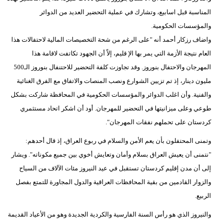
المناسبة قبل اسابيع، وتشارك في عملية التحضير العديد من الدوائر
والمؤسسات الحكومية.
واضاف رزكار أحمد أنه "على الرغم من شحة التخصيصات المالية لاحتفالات هذا
العام نتيجة الأزمة التي يمر بها الإ قليم، إلاّ أن الجهود تكاتفت لاقامة هذا
المهرجان والاحتفال بنوروز. وقد تجاوزت كلفة التحضير للاحتنفال بنوروز الـ500
مليون دينار، إذ تم تزيين الشوارع ونصب المنصات والاتفاق مع الفرق الغنائية
والفنية. وأن اغلب الدوائر والمؤسسات الحكومية في المحافظة شاركت بشكل
طوعي وعلى ميزانيتها في التحضير للمهرجان. أود أن اشكر اتحاد مستثمري
كردستان على تحملهم نفقات المهرجان".
وتمنى المحتفلون بأن يعم الأمن والسلام في ربوع العراق، إذ قال أحدهم:
"نتمنى أن يعيش العراق بسلام وأمان وتعايش أخوي بين جميع مكوناته". ويشار
إلى أن مدن إقليم كردستان تستقبل في عيد النيروز مئات الآلاف من السياح
والزوار القادمين من بقية المحافظات العراقية والدول المجاورة للتمتع بفصل
الربيع.
والنيروز الذي هو رأس السنة الفارسية والكردية الجديدة وهو من الأعياد القديمة