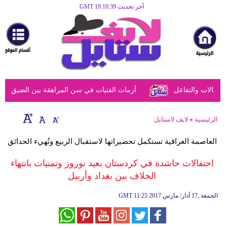
آخر تحديث GMT 19:10:39
الرئيسية
مرأة
أزياء
أزياء
الات والتفاعل
أزمات الفتيات في سن المراهقة بين الضيق النفسي
إسلامية
فن
الرئيسية
»
لايف لاستايل
ديكور
العاصمة العراقية تستكمل تحضيراتها لاستقبال الربيع وتُهيء الحدائق
صحة
احتفالات حاشدة في كردستان بعيد نوروز وتمنيات بانتهاء
الخلاف بين بغداد وأربيل
سياحة
وسفر
11:25 2017 الجمعة ,17 آذار/ مارس
GMT
أبراج