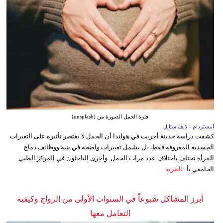
فترة الحمل الصورة من (unsplash)
أمستردام - لايف ستايل
كشفت دراسة حديثة أجريت في هولندا أن الحمل لا يقتصر تأثيره على التغيرات
الجسدية المعروفة فقط، بل يشمل تغييرات واضحة في بنية ووظائف دماغ
المرأة تختلف باختلاف عدد مرات الحمل. وأجرى الباحثون في المركز الطبي
الجامعي بأ...
المزيد
أبرز المشاكل شيوعاً في السنوات الأولى من الزواج وكيفية
التعامل معها