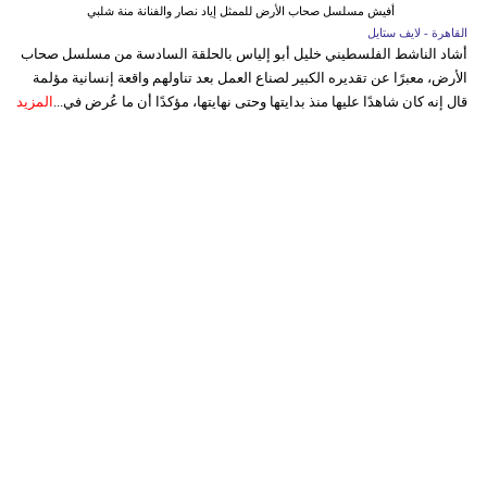
أفيش مسلسل صحاب الأرض للممثل إياد نصار والفنانة منة شلبي
القاهرة - لايف ستايل
أشاد الناشط الفلسطيني خليل أبو إلياس بالحلقة السادسة من مسلسل صحاب
الأرض، معبرًا عن تقديره الكبير لصناع العمل بعد تناولهم واقعة إنسانية مؤلمة
قال إنه كان شاهدًا عليها منذ بدايتها وحتى نهايتها، مؤكدًا أن ما عُرض في...
المزيد