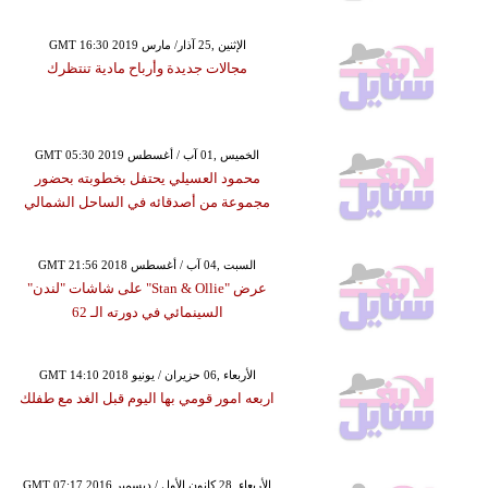
GMT 16:30 2019 الإثنين ,25 آذار/ مارس
مجالات جديدة وأرباح مادية تنتظرك
GMT 05:30 2019 الخميس ,01 آب / أغسطس
محمود العسيلي يحتفل بخطوبته بحضور
مجموعة من أصدقائه في الساحل الشمالي
GMT 21:56 2018 السبت ,04 آب / أغسطس
عرض "Stan & Ollie" على شاشات "لندن"
السينمائي في دورته الـ 62
GMT 14:10 2018 الأربعاء ,06 حزيران / يونيو
اربعه امور قومي بها اليوم قبل الغد مع طفلك
GMT 07:17 2016 الأربعاء ,28 كانون الأول / ديسمبر