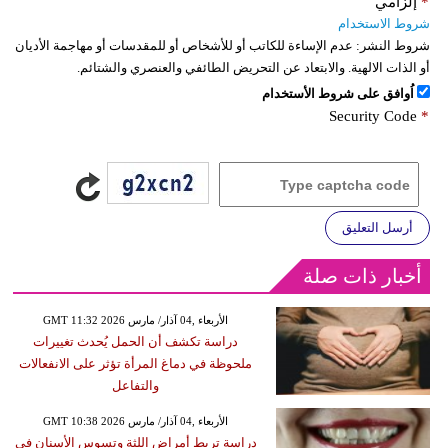
*
إلزامي
شروط الاستخدام
شروط النشر:
عدم الإساءة للكاتب أو للأشخاص أو للمقدسات أو مهاجمة الأديان
أو الذات الالهية. والابتعاد عن التحريض الطائفي والعنصري والشتائم.
اُوافق على شروط الأستخدام
Security Code
*
أرسل التعليق
أخبار ذات صلة
GMT 11:32 2026 الأربعاء ,04 آذار/ مارس
دراسة تكشف أن الحمل يُحدث تغييرات
ملحوظة في دماغ المرأة تؤثر على الانفعالات
والتفاعل
GMT 10:38 2026 الأربعاء ,04 آذار/ مارس
دراسة تربط أمراض اللثة وتسوس الأسنان في