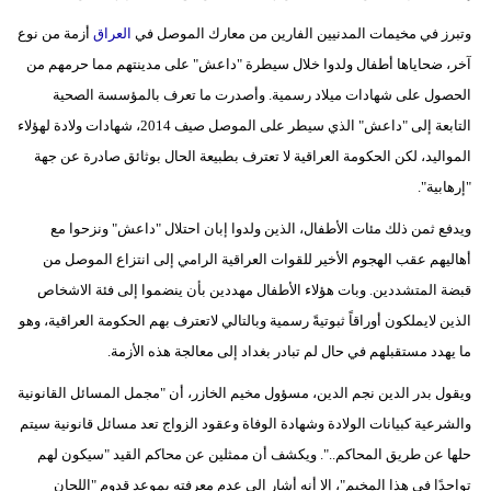
وتبرز في مخيمات المدنيين الفارين من معارك الموصل في
العراق
أزمة من نوع
آخر، ضحاياها أطفال ولدوا خلال سيطرة "داعش" على مدينتهم مما حرمهم من
الحصول على شهادات ميلاد رسمية. وأصدرت ما تعرف بالمؤسسة الصحية
التابعة إلى "داعش" الذي سيطر على الموصل صيف 2014، شهادات ولادة لهؤلاء
المواليد، لكن الحكومة العراقية لا تعترف بطبيعة الحال بوثائق صادرة عن جهة
"إرهابية".
ويدفع ثمن ذلك مئات الأطفال، الذين ولدوا إبان احتلال "داعش" ونزحوا مع
أهاليهم عقب الهجوم الأخير للقوات العراقية الرامي إلى انتزاع الموصل من
قبضة المتشددين. وبات هؤلاء الأطفال مهددين بأن ينضموا إلى فئة الاشخاص
الذين لايملكون أوراقاً ثبوتيةً رسمية وبالتالي لاتعترف بهم الحكومة العراقية، وهو
ما يهدد مستقبلهم في حال لم تبادر بغداد إلى معالجة هذه الأزمة.
ويقول بدر الدين نجم الدين، مسؤول مخيم الخازر، أن "مجمل المسائل القانونية
والشرعية كبيانات الولادة وشهادة الوفاة وعقود الزواج تعد مسائل قانونية سيتم
حلها عن طريق المحاكم..". ويكشف أن ممثلين عن محاكم القيد "سيكون لهم
تواجدًا في هذا المخيم"، إلا أنه أشار إلى عدم معرفته بموعد قدوم "اللجان