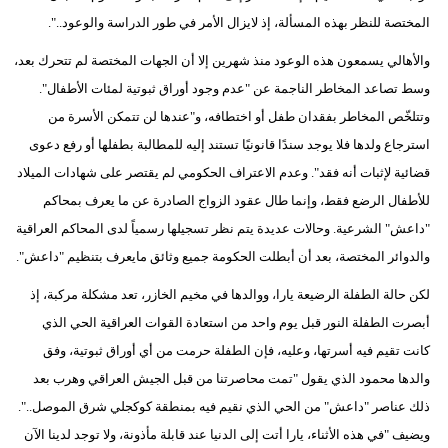
المختصة للنظر بهذه المسألة، إذ لايزال الأمر في طور الدراسة والوعود..".
والأهالي يسمعون هذه الوعود منذ شهرين إلا أن الجهات المختصة لم تتحرك بعد،
وسط تصاعد المخاطر الناجمة عن "عدم وجود أوراق ثبوتية لمئات الأطفال".
وتتلخّص المخاطر بفقدان طفل أو اختطافه، و"عندها لن تتمكن الأسرة من
استرجاع ولدها فلا يوجد سندًا قانونيًا تستند إليه للمطالبة بطفلها أو رفع دعوى
قضائية لإثبات أنه فقد". وعدم الاعتراف الحكومي لم يقتصر على شهادات الميلاد
للأطفال الرضع فقط، وإنما طال عقود الزواج الصادرة عن ما يعرف بمحاكم
"داعش" الشرعية. وحالات عديدة يتم نظر تسجيلها رسمياً لدى المحاكم العراقية
والدوائر المختصة، بعد أن أبطلت الحكومة جميع وثائق مايعرف بتنظيم "داعش".
لكن حالة الطفلة الرضيعة يارا، ووالدها في مخيم الخازر، تعد مشكلة مركبة، إذ
أبصرت الطفلة النور قبل يوم واحد من استعادة القوات العراقية الحي الذي
كانت تقيم فيه أسرتها، وعليه، فإن الطفلة حرمت من أي أوراق ثبوتية، وفق
والدها محمود الذي يقول "تمت محاصرتنا من قبل الجيش العراقي وهرب بعد
ذلك عناصر "داعش" من الحي الذي نقيم فيه بمنطقة كوكجلي شرق الموصل..".
ويضيف "في هذه الأثناء، يارا أتت إلى الدنيا عند قابلة مأذونة، ولا توجد لدينا الآن