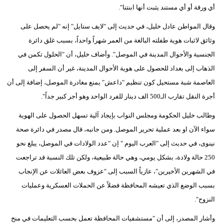
أي ورقة أو أي مستند يثبت أنها ابنتنا".
وقال المواطن عادل خليل، في حديث إلى "لايف ستايل" إنه "لم يحصل على
وثائق لاثبات هوية طفلته البالغة من العمر شهراً واحداً، بسبب غلق دائرة
الجنسية والأحوال المدينة في الموصل". وأضاف خليل، أن "الحلول تكمن في
الذهاب إلى بغداد للحصول على هوية الأحوال المدينة، غير أن السفر إلى
العاصمة شبة مستحيل كون تنظيم "داعش" يمنع مغادرة الموصل، إضافة إلى أن
أجرة النقل تقارب الـ500 الف دينار للفرد الواحد وهو أجر كبير جداً".
وطالب خليل الحكومة ومجلس النواب بإيجاد آلية تسهل الحصول على الهوية
سواء الآن او بعد عملية تحرير الموصل. ومن جانبه، قال مصدر في دائرة صحة
نينوى، في حديث إلى "العرب اليوم " إن "عدد الولادات في الموصل، يبلغ نحو
250 حالة ولادة، بشكل يومي، وهي حالة طبيعية، ولكن تلك النسبة قد تراجعت
في الشهرين الأخيرين"، عازياً السبب إلى "عزوف بعض العائلات عن الإنجاب
بسبب الوضع الذي تعيشه المحافظة فضلاً عن الحملات العسكرية وعمليات
النزوح".
وأشار المصدر، إلى أن "مستشفيات المحافظة تعمل بحسب التعليمات في منح