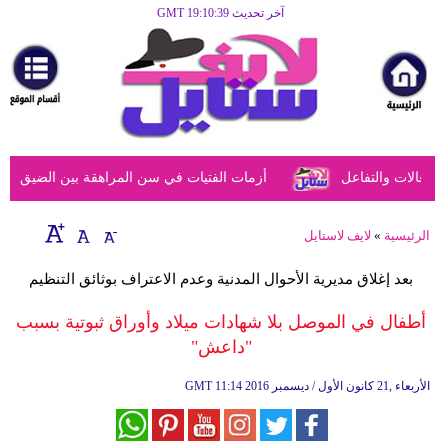
آخر تحديث GMT 19:10:39
الرئيسية
مرأة
أزياء
أزياء
عالات والتفاعل
أزمات الفتيات في سن المراهقة بين الضيق النفسي
إسلامية
فن
الرئيسية
»
لايف لاستايل
ديكور
بعد إغلاق مديرية الأحوال المدنية وعدم الاعتراف بوثائق التنظيم
صحة
أطفال في الموصل بلا شهادات ميلاد وأوراق ثبوتية بسبب
"داعش"
سياحة
وسفر
11:14 2016 الأربعاء ,21 كانون الأول / ديسمبر
GMT
أبراج