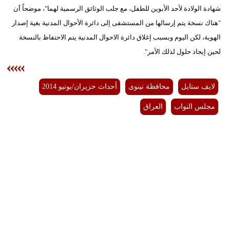
شهادة الولادة لأحد الأبوين للطفل، مع جلب الوثائق الرسمية لهما"، موضحاً أن
"هناك نسخة يتم إرسالها من المستشفى إلى دائرة الأحوال المدنية بغية إصدار
الهوية، لكن اليوم وبسبب إغلاق دائرة الاحوال المدنية يتم الاحتفاظ بالنسخة
لحين إيجاد حلول لذلك الأمر".
لايف ستايل
محافظة نينوى
أحداث حزيران/يونيو 2014
مجلس النواب
العراق