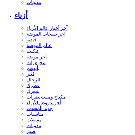
مدونات
أزياء
آخر أخبار عالم الأزياء
آخر صيحات الموضة
فيديو
عالم الموضة
إتيكيت
آخر موضة
مجوهرات
بأيديهم
مُثير
للرجال
عطرك
شعرك
مكياج ومستحضرات
أخر عروض الأزياء
جديد المحلات
مناسبات
مقابلات
مدونات
صور