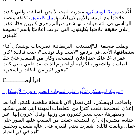
أكّدت
مونيكا لوينسكي
، متدربة البيت الأبيض السابقة، والتي كادت
علاقتها مع الرئيس الأميركي الأسبق
بيل كلينتون
، تكلفه منصبه
الرئاسي في التسعينات، أنها شعرت بألم وخزي كبيرين جدًا، عقب
إعلان حقيقة علاقتها بكلينتون، التي عرفت إعلاميًا باسم "فضيحة
كلينتون".
ونقلت صحيفة الـ"إندبندنت" البريطانية، تصريحات لوينسكي أثناء
استضافتها، الأحد، في برنامج "لاست ويك تونايت"، حيث قالت: "كان
عمري 24 عامًا عند إعلان الفضيحة، وكان من الصعب عليّ حقًا
التماسك والشعور بالكرامة أو احترام الذات بعد علمي بأنني كنت
محور كثير من النكات والسخرية".
اقرأ أيضـــــــــــــَا
- مونيكا لوينسكي تتألّق على السجادة الحمراء في "الأوسكار"
وأضافت لوينسكي، التي تعمل الآن ناشطة مناهضة للتنمّر، أنها بعد
إعلان الفضيحة، تلقت كثيرًا من التعليقات المهينة التي تخص شكلها
ومظهرها، حيث سخر كثيرون من وزنها، وقال آخرون إنها "غير
جذابة، مشيرة إلى أن الفضيحة جعلت من الصعب عليها العثور على
عمل، وتابعت قائلة: "شعرت بعدم القدرة على إعالة نفسي، وتحقيق
أهدافي في الحياة".