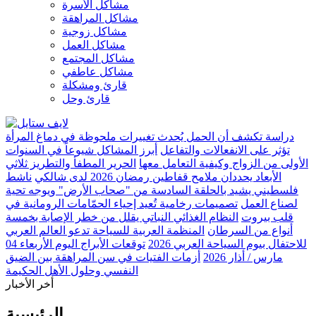
مشاكل الأسرة
مشاكل المراهقة
مشاكل زوجية
مشاكل العمل
مشاكل المجتمع
مشاكل عاطفي
قارئ ومشكلة
قارئ وحل
دراسة تكشف أن الحمل يُحدث تغييرات ملحوظة في دماغ المرأة
تؤثر على الانفعالات والتفاعل
أبرز المشاكل شيوعاً في السنوات
الأولى من الزواج وكيفية التعامل معها
الحرير المطفأ والتطريز ثلاثي
الأبعاد يحددان ملامح قفاطين رمضان 2026 لدى شالكي
ناشط
فلسطيني يشيد بالحلقة السادسة من "صحاب الأرض" ويوجه تحية
لصناع العمل
تصميمات رخامية تُعيد إحياء الحمّامات الرومانية في
قلب بيروت
النظام الغذائي النباتي يقلل من خطر الإصابة بخمسة
أنواع من السرطان
المنظمة العربية للسياحة تدعو العالم العربي
للاحتفال بيوم السياحة العربي 2026
توقعات الأبراج اليوم الأربعاء 04
مارس / أذار 2026
أزمات الفتيات في سن المراهقة بين الضيق
النفسي وحلول الأهل الحكيمة
أخر الأخبار
الرئيسية