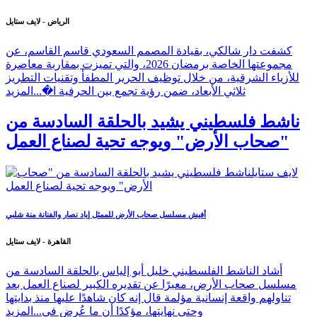
الرياض - لايف ستايل
كشفت دار شالكي، بقيادة المصمم السعودي قاسم القاسم، عن
مجموعتها الخاصة برمضان 2026، والتي تميزت بمقاربة معاصرة
للأزياء الشرقية، من خلال توظيف الحرير المطفأ وتقنيات التطريز
ثلاثي الأبعاد، ضمن رؤية تجمع بين الحرفية ا�...
المزيد
ناشط فلسطيني يشيد بالحلقة السادسة من
"صحاب الأرض" ويوجه تحية لصناع العمل
أفيش مسلسل صحاب الأرض للممثل إياد نصار والفنانة منة شلبي
القاهرة - لايف ستايل
أشاد الناشط الفلسطيني خليل أبو إلياس بالحلقة السادسة من
مسلسل صحاب الأرض، معبرًا عن تقديره الكبير لصناع العمل بعد
تناولهم واقعة إنسانية مؤلمة قال إنه كان شاهدًا عليها منذ بدايتها
وحتى نهايتها، مؤكدًا أن ما عُرض في...
المزيد