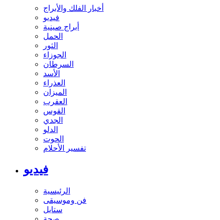
أخبار الفلك والأبراج
فيديو
أبراج صينية
الحمل
الثور
الجوزاء
السرطان
الأسد
العذراء
الميزان
العقرب
القوس
الجدي
الدلو
الحوت
تفسير الأحلام
فيديو
الرئيسية
فن وموسيقى
ستايل
صحة