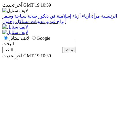
آخر تحديث GMT 19:10:39
الرئيسية
مرأة
أزياء
أزياء إسلامية
فن
ديكور
صحة
سياحة وسفر
أبراج
فيديو
مدوَنات
مشاكل وحلول
Google
لايف ستايل
البحث
آخر تحديث GMT 19:10:39