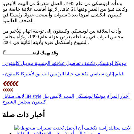
وبدأت لوينسكي في عام 1995، العمل متدربةً في البيت الأبيض،
وكانت تبلغ من العمر وقتها 21 عامًا، إلا إنها أقامت علاقة خاصة مع
كلينتون، انكشف أمرها بعد 3 سنوات وأصبحت عنوانًا رئيسيًا في
الصحف العالمية.
وأدت العلاقة بين لوينسكي وكلينتون إلى توجيه اتهام للأخير من
مجلس النواب في مساءلة بغرض عزله عام 1999، وبرّأه مجلس
الشيوخ واستكمل فترة ولايته الثانية في 2001.
وقد يهمك ايضـــــــــــــــــــًا
- مونيكا لوينسكي تكشف تفاصيل علاقتها الجنسية مع بيل كلينتون
- فيلم إثارة سياسي يكشف خبايا الرئيس السابق لأميركا كلينتون
أخبار المرأة
مونيكا لوينسكي
البيت الأبيض
بيل
life style
لايف ستايل
كلينتون
مجلس الشيوخ
أخبار ذات صلة