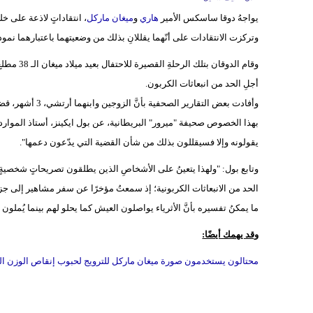
يواجهُ دوقا ساسكس الأمير
هاري
و
ميغان ماركل
، انتقاداتٍ لاذعة على خل
وتركزت الانتقادات على أنّهما يقللانِ بذلك من وضعيتهما باعتبارهما نمو
وقام الدوق
أجلِ الحد من انبعاثات الكربون.
بهذا الخصوص صحيفة "ميرور" البريطانية، عن بول ايكينز، أستاذ الموارد و
يقولونه وإلا فسيقللون بذلك من شأن القضية التي يدّعون دعمها".
وتابع بول: "ولهذا يتعينُ على الأشخاصِ الذين يطلقون تصريحاتٍ شخصية
ما يمكنُ تفسيره بأنَّ الأثرياء يواصلون العيش كما يحلو لهم بينما يُملون
وقد يهمك أيضًا:
محتالون يستخدمون صورة ميغان ماركل للترويج لحبوب إنقاص الوزن الز