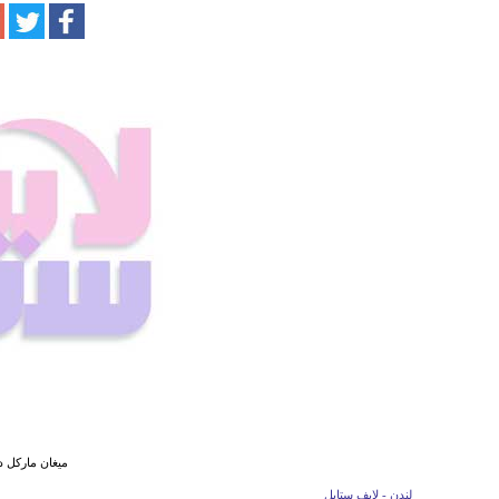
ميغان ماركل 
لندن - لايف ستايل