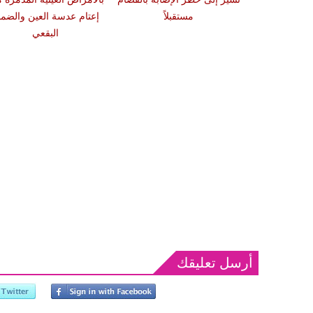
عد الشبع
مستقبلاً
إعتام عدسة العين والضمو
البقعي
أرسل تعليقك