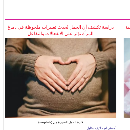
ية
دراسة تكشف أن الحمل يُحدث تغييرات ملحوظة في دماغ
المرأة تؤثر على الانفعالات والتفاعل
فترة الحمل الصورة من (unsplash)
أمستردام - لايف ستايل