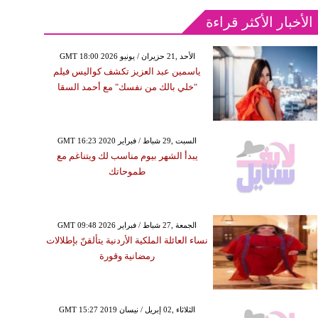
الأخبار الأكثر قراءة
GMT 18:00 2026 الأحد ,21 حزيران / يونيو
ياسمين عبد العزيز تكشف كواليس فيلم
"خلي بالك من نفسك" مع أحمد السقا
GMT 16:23 2020 السبت ,29 شباط / فبراير
يبدأ الشهر بيوم مناسب لك ويتناغم مع
طموحاتك
GMT 09:48 2026 الجمعة ,27 شباط / فبراير
نساء العائلة الملكية الأردنية يتألقنّ بإطلالات
رمضانية وقورة
GMT 15:27 2019 الثلاثاء ,02 إبريل / نيسان