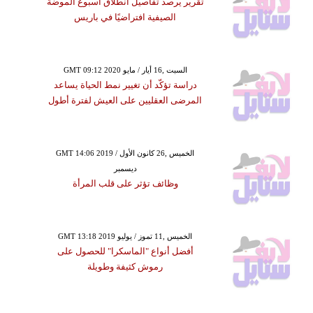
تقرير يرصد تفاصيل انطلاق أسبوع الموضة
الصيفية افتراضيًا في باريس
GMT 09:12 2020 السبت ,16 أيار / مايو
دراسة تؤكّد أن تغيير نمط الحياة يساعد
المرضى العقليين على العيش لفترة أطول
GMT 14:06 2019 الخميس ,26 كانون الأول /
ديسمبر
وظائف تؤثر على قلب المرأة
GMT 13:18 2019 الخميس ,11 تموز / يوليو
أفضل أنواع "الماسكرا" للحصول على
رموش كثيفة وطويلة