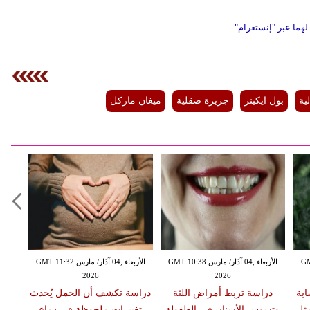
هما عبر "إنستغرام"
ية
بول ايكينز
جزيرة صقلية
ميغان ماركل
GMT 13:
الأربعاء ,04 آذار/ مارس GMT 10:38
الأربعاء ,04 آذار/ مارس GMT 11:32
2026
2026
ابة
دراسة تربط أمراض اللثة
دراسة تكشف أن الحمل يُحدث
مثل
وتسوس الأسنان في الطفولة
تغييرات ملحوظة في دماغ