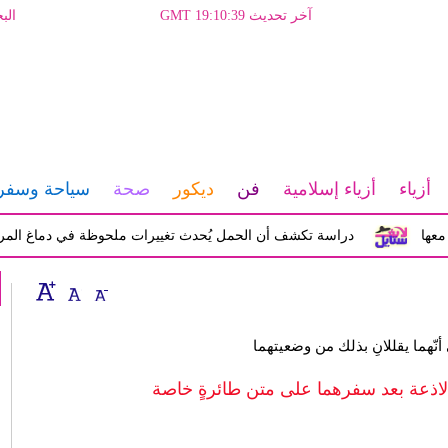
آخر تحديث GMT 19:10:39
الب
أزياء
أزياء إسلامية
فن
ديكور
صحة
سياحة وسفر
دراسة تكشف أن الحمل يُحدث تغييرات ملحوظة في دماغ المرأة تؤثر ع
نّهما يقللانِ بذلك من وضعيتهما
اذعة بعد سفرهما على متن طائرةٍ خاصة