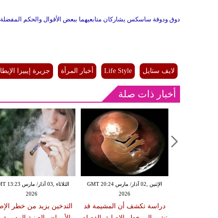
دوق ودوقة ساسكس يشاركان متابعيهما ببعض الأقوال والحكم المفضلة ل
لايف ستايل
Life Style
أخبار المرأة
جزيرة إيبيزا الإيطال
أخبار ذات صلة
الإثنين ,02 آذار/ مارس GMT 20:18
الإثنين ,02 آذار/ مارس GMT 20:24
الثلاثاء ,03 آذار/ مارس 23
2026
2026
20
 سبب صعوبة
دراسة تكشف أن المشيمة قد
التدخين يزيد من خطر الإص
ات والوجبات
تشير إلى خطر الإصابة بالفصام
بالأمراض العينية المدمرة 