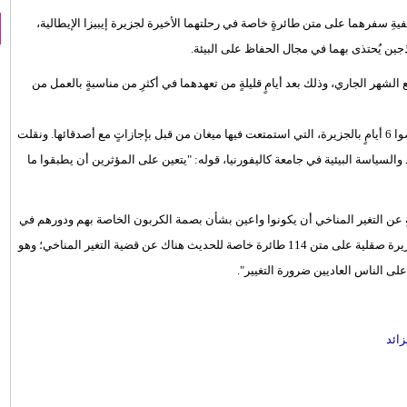
فيةِ سفرهما على متن طائرةٍ خاصة في رحلتهما الأخيرة لجزيرة إيبيزا الإيطالية،
ذجين يُحتذى بهما في مجال الحفاظ على البيئة.
ان بتلك الرحلةِ القصيرة للاحتفال بعيد ميلاد ميغان الـ 38 مطلع الشهر الجاري، وذلك بعد أيامٍ قليلةٍ من تعهدهما في أكثرِ من مناسبةٍ بالعمل من
وأفادت بعض التقارير الصحفية بأنَّ الزوجين وابنهما أرتشي، 3 أشهر، قضوا 6 أيامٍ بالجزيرة، التي استمتعت فيها ميغان من قبل بإجازاتٍ مع أصدقائها. ونقلت
السياسة البيئية في جامعة كاليفورنيا، قوله: "يتعين على المؤثرين أن يطبقوا ما
ٍ عن التغير المناخي أن يكونوا واعين بشأن بصمة الكربون الخاصة بهم ودورهم في
الحد من الانبعاثات الكربونية؛ إذ سمعتُ مؤخرًا عن سفر مشاهير إلى جزيرة صقلية على متن 114 طائرة خاصة للحديث هناك عن قضية التغير المناخي؛ وهو
 على الناس العاديين ضرورة التغيير".
ائد