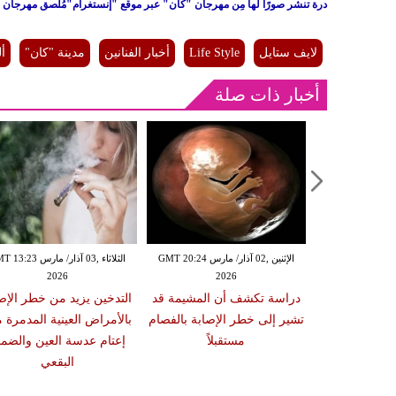
​درة تنشر صورًا لها مِن مهرجان "كان" عبر موقع "إنستغرام"
مُلصق مهرجان "كا
لايف ستايل
Life Style
أخبار الفنانين
مدينة "كان"
أل
أخبار ذات صلة
الإثنين ,02 آذار/ مارس GMT 20:18
الإثنين ,02 آذار/ مارس GMT 20:24
الثلاثاء ,03 آذار/ مارس 23
2026
2026
20
 سبب صعوبة
دراسة تكشف أن المشيمة قد
التدخين يزيد من خطر الإص
ات والوجبات
تشير إلى خطر الإصابة بالفصام
بالأمراض العينية المدمرة 
عد الشبع
مستقبلاً
إعتام عدسة العين والضمو
البقعي