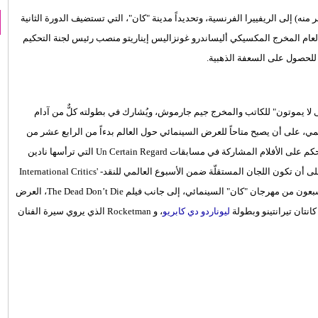
 بدءاً من منتصف شهر أيار/ مايو 2019 (الرابع عشر منه) إلى الريفييرا الفرنسية، وتحديداً مدينة "كان"، التي تستضيف الدورة الثانية
العام المخرج المكسيكي أليساندرو غونزاليس إيناريتو منصب رئيس لجنة التحكيم
م للحصول على السعفة الذهبية.
فتتاح عرض الفيلم المُنتظر The Dead Don’t Die " الموتى لا يموتون" للكاتب والمخرج جيم جارموش، ويُشارك في بطولته كلٌّ من آدام
علمي، على أن يصبح متاحاً للعرض السينمائي حول العالم بدءاً من الرابع عشر من
حزيران/ يونيو المقبل. ومن المرتقب أن تتناوب لجان المهرجان على الحكم على الأفلام المشاركة في مسابقات Un Certain Regard التي ترأسها نادين
لبكي للمرّة الأولى، Cinéfondation والأفلام الصغيرة بإدارة كلير دوني، على أن تكون اللجان المستقلّة ضمن الأسبوع العالمي للنقد- International Critics'
Week تحت إشراف سيرو غيرا من كولومبيا. وستشهد الدورة الثانية والسبعون من مهرجان "كان" السينمائي، إلى جانب فيلم The Dead Don’t Die، العرض
ليوناردو دي كابريو
، و Rocketman الذي يروي سيرة الفنان