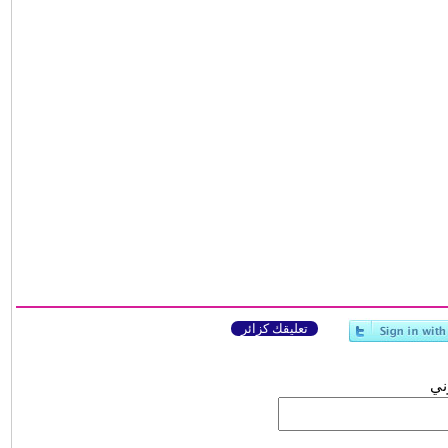
تعليقك كزائر
وني