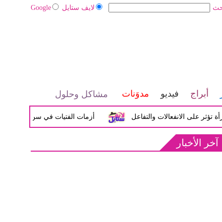
حث
لايف ستايل
Google
أبراج
فيديو
مدوَنات
مشاكل وحلول
على الانفعالات والتفاعل
أزمات الفتيات في سن المراهقة بين الض
آخر الأخبار