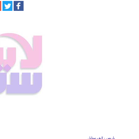
م
باريس - لايف ستايل