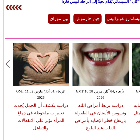
ن" السينمائي يُقدِّم تحيةً إلى الراحلة أنييس فاردا
يساندرو غونزاليس
جيم جارموش
بيل موراي
GMT 13:
الأربعاء ,04 آذار/ مارس GMT 10:38
الأربعاء ,04 آذار/ مارس GMT 11:32
2026
2026
ابة
دراسة تربط أمراض اللثة
دراسة تكشف أن الحمل يُحدث
مثل
وتسوس الأسنان في الطفولة
تغييرات ملحوظة في دماغ
ر
بارتفاع خطر الإصابة بأمراض
المرأة تؤثر على الانفعالات
القلب عند البلوغ
والتفاعل