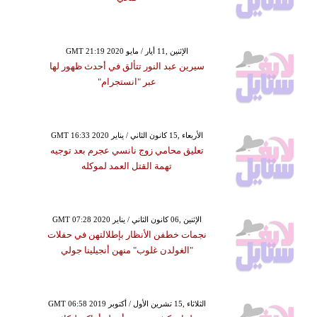
GMT 21:19 2020 الإثنين ,11 أيار / مايو
سيرين عبد النور تتألق في أحدث ظهور لها
عبر "انستجرام"
GMT 16:33 2020 الأربعاء ,15 كانون الثاني / يناير
تعليق محامي زوج نانسي عجرم بعد توجيه
تهمة القتل العمد لموكله
GMT 07:28 2020 الإثنين ,06 كانون الثاني / يناير
نجمات خطفن الأنظار بإطلالتهن في حفلات
"الغولدن غلوب" منهن أنجيلينا جولي
GMT 06:58 2019 الثلاثاء ,15 تشرين الأول / أكتوبر