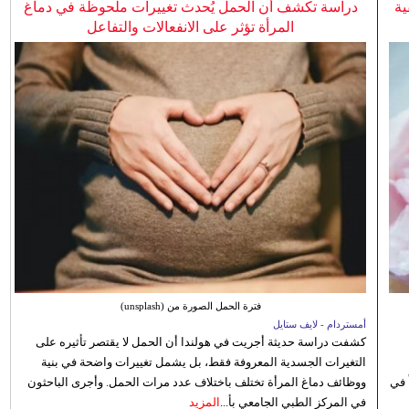
ية
دراسة تكشف أن الحمل يُحدث تغييرات ملحوظة في دماغ
المرأة تؤثر على الانفعالات والتفاعل
فترة الحمل الصورة من (unsplash)
أمستردام - لايف ستايل
كشفت دراسة حديثة أجريت في هولندا أن الحمل لا يقتصر تأثيره على
التغيرات الجسدية المعروفة فقط، بل يشمل تغييرات واضحة في بنية
 في
ووظائف دماغ المرأة تختلف باختلاف عدد مرات الحمل. وأجرى الباحثون
في المركز الطبي الجامعي بأ...
المزيد