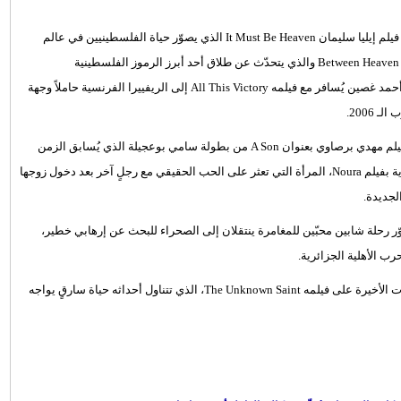
، مع فيلم إيليا سليمان It Must Be Heaven الذي يصوّر حياة الفلسطينيين في عالم
الأمنيات والإجراءات الأمنية، فيما تنجز نجوى نجار راهناً فيلمها Between Heaven and Earth والذي يتحدّث عن طلاق أحد أبرز الرموز الفلسطينية
والمضاعفات والمشاكل الاجتماعية التي يواجهها عرب الداخل. اللبناني أحمد غصين يُسافر مع فيلمه All This Victory إلى الريفييرا الفرنسية حاملاً وجهة
2006.
تُعتبر تونس هذا العام المنافس الأشرس على صعيد الأفلام العربية، مع فيلم مهدي برصاوي بعنوان A Son من بطولة سامي بوعجيلة الذي يُسابق الزمن
للبحث عن كبد لنجله المريض، وتدخل هند بوجمعة سباق الأفلام التراجيدية بفيلم Noura، المرأة التي تعثر على الحب الحقيقي مع رجلٍ آخر بعد دخول زوجها
لجديدة.
وّر رحلة شابين محبّين للمغامرة ينتقلان إلى الصحراء للبحث عن إرهابي خطير،
وتنتهي رحلة الأفلام مع المغرب وفيلم علاء الدين الجم الذي يضع اللمسات الأخيرة على فيلمه The Unknown Saint، الذي تتناول أحداثه حياة سارقٍ يواجه