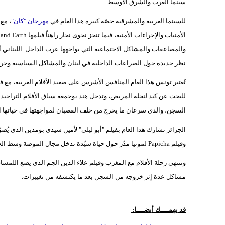
سينما العرب والشرق الأوسط
للسينما العربية والمشرقية حصّة كبيرة هذا العام في
مهرجان "كان"
نظر جديدة حول الصراعات الداخلية في لبنان والمشاكل السياسية وحرب الـ 
السجن، والذي سرعان ما يخرج من خلف القضبان لمواجهتها في حياتها ا
الجزائر تشارك هذا العام بفيلم "أبو ليلى" لأمين سيدي بومدين الذي يُص
وفيلم Papicha لمونيا مدّر حول حياة سيّدة تدخل مجال الموضة وسط الحرب الأهلية الجزائرية.
مشاكل عدة إثر خروجه من السجن بعد ما يكتشفه من تغييرات.
قد يهمــــك أيضــــا: