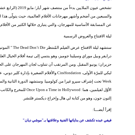
تشخص عيون الملايين
والسبعين من أضخم وأشهر مهرجانات الأفلام العالمية، حيث يتولّى هذا 
عن المسابقة الأساسية للمهرجان، والتي يتبارى خلالها الكثير من الأفلا
ليلة الافتتاح والعروض الرسمية
ستشهد ليلة الا
درايفر وبيل موراي وسيلينا جوميز، وهو ينتمي إلى تيمة أفلام الخيال ال
الأوّل لفيلمين، هما: Once Upon a Time in Hollywood للمخرج والكاتب كانتان تيرانتينو وبطولة
إلتون جون، وهو من كتابة لي هال وإخراج ديكستر فلتشر.
إقرأ أيضـــا:
فيفي عبده تكشف عن بداياتها الفنية وعلاقتها بـ"موشي ديان"