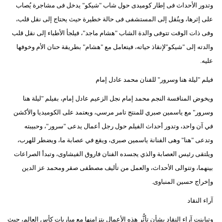
وتدور الأحداث فى إطار كوميدى حول شاب "شيكو" يدخل فى مشاجرة يُصاب
على إثرها، وينُقل إلى المستشفى فى حالة خطيرة حيث يحتاج إلى نقل قلب،
وفى ذات الوقت تتوفى والدة الشاب "هشام ماجد"، فيلجأ اﻷطباء إلى نقل قلب
والدته إلى "شيكو"ﻹنقاذ حياته، فيتعامل مع "هشام" بطريقة حنان الأم وخوفها
عليه.
فيلم "ليلة هنا وسرور" للفنان محمد عادل إمام
ويخوض المنافسة النجم محمد إمام نجل الزعيم عادل إمام، بفيلم "ليلة هنا
وسرور" مع ياسمين صبري للمنتج تامر مرسي، ويعتمد على الكوميديا والأكشن
في آن واحد، وتدور أحداث الفيلم حول رجل أعمال يدعى "سرور"، وحبيبته
وتدعى "هنا" وهى الفنانة ياسمين صبرى، ويقع في عصابة ما، ويضطر للهرب،
ويلتقى رئيس العصابة والذي يجسده الفنان فاروق الفيشاوى، وتبدأ الصراعات
بينهما، وتتوالى الأحداث، والعمل من تأليف مصطفى صقر ومحمد عز الدين
وإخراج حسين المنباوى.
آراء النقاد
وتباينت آراء النقاد بشأن تأثُّر هذه الأعمال بتزامنها مع مباريات كأس العالم، حيث