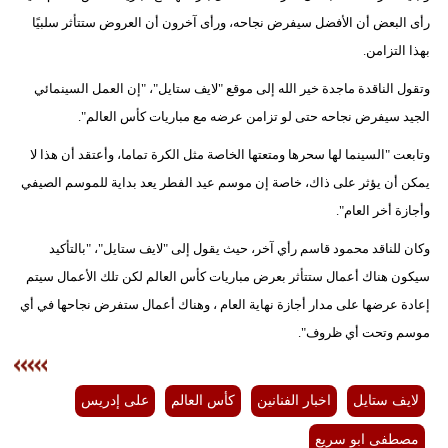
رأى البعض أن الأفضل سيفرض نجاحه، ورأى آخرون أن العروض ستتأثر سلبيًا
بهذا التزامن.
وتقول الناقدة ماجدة خير الله إلى موقع "لايف ستايل"، "إن العمل السينمائي
الجيد سيفرض نجاحه حتى لو تزامن عرضه مع مباريات كأس العالم".
وتابعت "السينما لها سحرها ومتعتها الخاصة مثل الكرة تماما، وأعتقد أن هذا لا
يمكن أن يؤثر على ذاك، خاصة إن موسم عيد الفطر يعد بداية للموسم الصيفي
وأجازة أخر العام".
وكان للناقد محمود قاسم رأي آخر، حيث يقول إلى "لايف ستايل"، "بالتأكيد
سيكون هناك أعمال ستتأثر بعرض مباريات كأس العالم لكن تلك الأعمال سيتم
إعادة عرضها على مدار أجازة نهاية العام ، وهناك أعمال ستفرض نجاحها في أي
موسم وتحت أي ظروف".
لايف ستايل
اخبار الفنانين
كأس العالم
على إدريس
مصطفى ابو سريع