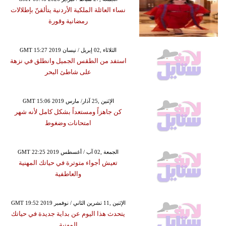
نساء العائلة الملكية الأردنية يتألقنّ بإطلالات
رمضانية وقورة
GMT 15:27 2019 الثلاثاء ,02 إبريل / نيسان
استفد من الطقس الجميل وانطلق في نزهة
على شاطئ البحر
GMT 15:06 2019 الإثنين ,25 آذار/ مارس
كن جاهزاً ومستعداً بشكل كامل لأنه شهر
امتحانات وضغوط
GMT 22:25 2019 الجمعة ,02 آب / أغسطس
تعيش أجواء متوترة في حياتك المهنية
والعاطفية
GMT 19:52 2019 الإثنين ,11 تشرين الثاني / نوفمبر
يتحدث هذا اليوم عن بداية جديدة في حياتك
المهنية