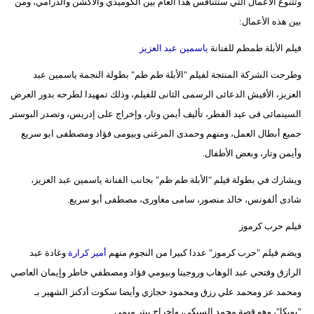
وتتنوع الأعمال التي ستتنافس هذا العام بين الكوميدي والأكشن والدرامي، ومن
بين هذه الأعمال:
فيلم الأبلة طمطم للفنانة
ياسمين عبد العزيز
وطرحت الشركة المنتجة لفيلم "الأبلة طم طم" بطولة النجمة ياسمين عبد
العزيز، الأفيش الدعائى الرسمى الثانى للفيلم، وذلك تمهيدا لطرحه بدور العرض
السينمائى فى عيد الفطر، تأليف أيمن وتار، وإخراج على إدريس، وتصدر البوستر
جميع أبطال العمل، ومنهم وحمدى المرغنى وبيومى فؤاد ومصطفى ابو سريع
وأيمن وتار، وبعض الأطفال.
ويشارك في بطولة فيلم "الأبلة طم طم" بجانب الفنانة ياسمين عبد العزيز،
شادى ألفونس، خالد منصور، سامى مغاورى، مصطفى أبو سريع.
فيلم حرب كرموز
ويضم فيلم "حرب كرموز" عددا كبيرا من النجوم منهم
أمير كرارة
وغادة عبد
الرازق وفتحي عبد الوهاب وروجينا وبيومي فؤاد ومصطفي خاطر وإيمان العاصي
ومحمد عز ومحمد علي رزق ومحمود حجازي وأيضا سكوت أدكنز الشهير بـ
"بويكا"، وهو قصة محمد السبكي، وإخراج بيتر ميمي.