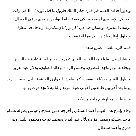
وتدور أحداث الفيلم في فترة حكم الملك فاروق ما قبل ثورة 1952 في وقت
الاحتلال الإنجليزي لمصر، ويحكي قصة ضابط بوليس مصري يدعى الجنرال
يوسف المصري، ويسكن فى حي "كرموز" بالإسكندرية، ويدخل فى معارك
ويحاول إنقاذ فتاة من تعرضها للاغتصاب.
فيلم كارما للفنان عمرو سعد
ويشارك في بطولة هذا الفيلم، الفنان عمرو سعد، والفنانة غادة عبدالرازق،
ووفاء عامر، وماجد المصرى، وحسن الرداد، وخالد الصاوى، ودلال عبدالعزيز.
ويتناول الفيلم مشكلة التعصب، كما يناقش الفوارق الطبقية، التى أصبحت تزيد
يوما بعد آخر بين طائفتين الأولى غنية مترفة والثانية لا تجد قوت يومها.
فيلم قلب أمه لهشام ماجد وشيكو
وقام بإنتاج هذا الفيلم أحمد السبكى وأخرجه عمرو صلاح، وهو من بطولة هشام
ماجد وشيكو وبيومى فؤاد ودلال عبد العزيز ومحمد ثورت ومحمود الليثى ونور
قدرى وأحمد سلطان.