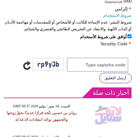
: Characters Left
*
إلزامي
شروط الاستخدام
شروط النشر:
عدم الإساءة للكاتب أو للأشخاص أو للمقدسات أو مهاجمة الأديان
أو الذات الالهية. والابتعاد عن التحريض الطائفي والعنصري والشتائم.
اُوافق على شروط الأستخدام
Security Code
*
أرسل التعليق
أخبار ذات صلة
GMT 09:37 2020 السبت ,18 تموز / يوليو
روان بن حسين تتَّخذ قرارًا جديدًا بحقّ زوجها
والجمهور يوجّه انتقادات لاذعة له