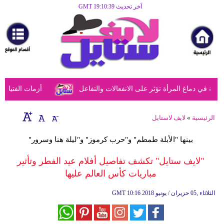
آخر تحديث GMT 19:10:39
الرئيسية
مرأة
أزياء
أزياء
ي دماغ المرأة تؤثر على الانفعالات والتفاعل
أزمات الفتيات في
إسلامية
فن
الرئيسية
»
لايف لاستايل
ديكور
بينها "الأبلة طمطم" و"حرب كرموز" و"ليلة هنا وسرور"
صحة
"لايف ستايل" تكشف تفاصيل أفلام عيد الفطر وتأثير
مباريات كأس العالم عليها
سياحة
وسفر
10:16 2018 الثلاثاء ,05 حزيران / يونيو
GMT
أبراج