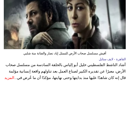
أفيش مسلسل صحاب الأرض للممثل إياد نصار والفنانة منة شلبي
القاهرة - لايف ستايل
أشاد الناشط الفلسطيني خليل أبو إلياس بالحلقة السادسة من مسلسل صحاب
الأرض، معبرًا عن تقديره الكبير لصناع العمل بعد تناولهم واقعة إنسانية مؤلمة
قال إنه كان شاهدًا عليها منذ بدايتها وحتى نهايتها، مؤكدًا أن ما عُرض في...
المزيد