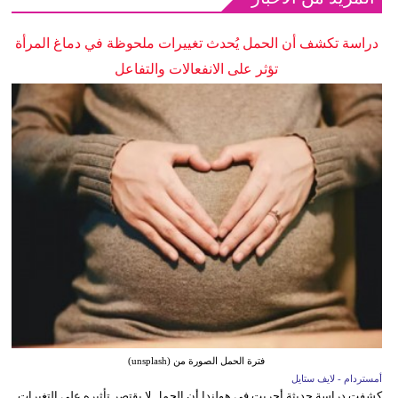
دراسة تكشف أن الحمل يُحدث تغييرات ملحوظة في دماغ المرأة
تؤثر على الانفعالات والتفاعل
فترة الحمل الصورة من (unsplash)
أمستردام - لايف ستايل
كشفت دراسة حديثة أجريت في هولندا أن الحمل لا يقتصر تأثيره على التغيرات