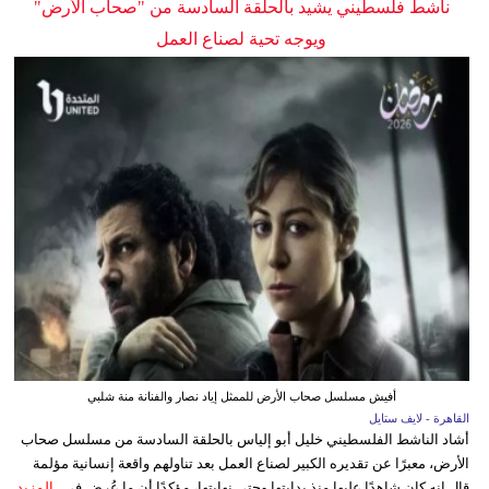
ناشط فلسطيني يشيد بالحلقة السادسة من "صحاب الأرض"
ويوجه تحية لصناع العمل
أفيش مسلسل صحاب الأرض للممثل إياد نصار والفنانة منة شلبي
القاهرة - لايف ستايل
أشاد الناشط الفلسطيني خليل أبو إلياس بالحلقة السادسة من مسلسل صحاب
الأرض، معبرًا عن تقديره الكبير لصناع العمل بعد تناولهم واقعة إنسانية مؤلمة
قال إنه كان شاهدًا عليها منذ بدايتها وحتى نهايتها، مؤكدًا أن ما عُرض في...
المزيد