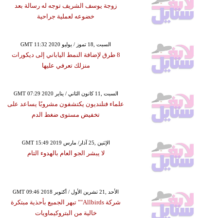
زوجة يوسف الشريف توجه له رسالة بعد
خضوعه لعملية جراحية
GMT 11:32 2020 السبت ,18 تموز / يوليو
8 طرق لإضافة النمط الياباني إلى ديكورات
منزلك تعرفي عليها
GMT 07:29 2020 السبت ,11 كانون الثاني / يناير
علماء فنلنديون يكتشفون مشروبًا يساعد على
تخفيض مستوى ضغط الدم
GMT 15:49 2019 الإثنين ,25 آذار/ مارس
لا يبشر الجو العام بالهدوء التام
GMT 09:46 2018 الأحد ,21 تشرين الأول / أكتوبر
شركة Allbirds"" تبهر الجميع بأحذية مبتكرة
خالية من البتروكيماويات