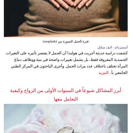
فترة الحمل الصورة من (unsplash)
أمستردام - لايف ستايل
كشفت دراسة حديثة أجريت في هولندا أن الحمل لا يقتصر تأثيره على التغيرات
الجسدية المعروفة فقط، بل يشمل تغييرات واضحة في بنية ووظائف دماغ
المرأة تختلف باختلاف عدد مرات الحمل. وأجرى الباحثون في المركز الطبي
الجامعي بأ...
المزيد
أبرز المشاكل شيوعاً في السنوات الأولى من الزواج وكيفية
التعامل معها