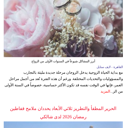
أبرز المشاكل شيوعاً في السنوات الأولى من الزواج
القاهرة - لايف ستايل
مع بداية الحياة الزوجية يدخل الزوجان مرحلة جديدة مليئة بالتجارب
والمسؤوليات والتحديات المختلفة. ورغم أن هذه الفترة تُعد من أجمل مراحل
العمر، فإنها في الوقت نفسه قد تكون الأكثر حساسية، خصوصاً في السنة الأولى
من الز...
المزيد
الحرير المطفأ والتطريز ثلاثي الأبعاد يحددان ملامح قفاطين
رمضان 2026 لدى شالكي