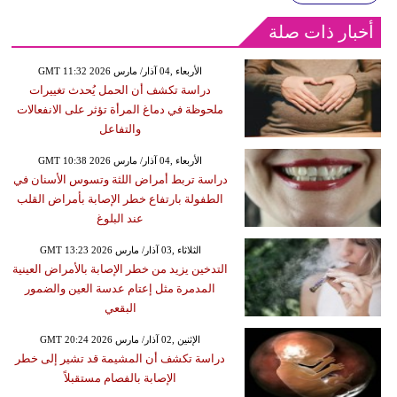
أخبار ذات صلة
GMT 11:32 2026 الأربعاء ,04 آذار/ مارس
دراسة تكشف أن الحمل يُحدث تغييرات
ملحوظة في دماغ المرأة تؤثر على الانفعالات
والتفاعل
GMT 10:38 2026 الأربعاء ,04 آذار/ مارس
دراسة تربط أمراض اللثة وتسوس الأسنان في
الطفولة بارتفاع خطر الإصابة بأمراض القلب
عند البلوغ
GMT 13:23 2026 الثلاثاء ,03 آذار/ مارس
التدخين يزيد من خطر الإصابة بالأمراض العينية
المدمرة مثل إعتام عدسة العين والضمور
البقعي
GMT 20:24 2026 الإثنين ,02 آذار/ مارس
دراسة تكشف أن المشيمة قد تشير إلى خطر
الإصابة بالفصام مستقبلاً