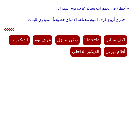
- أخطاء في ديكورات ستائر غرف نوم المنازل
- اختاري أروع غرف النوم مختلفة الأذواق خصوصاً المودرن للبنات
لايف ستايل
life style
ديكور منازل
غرف نوم
الديكورات
أفلام ديزني
الديكور الداخلي