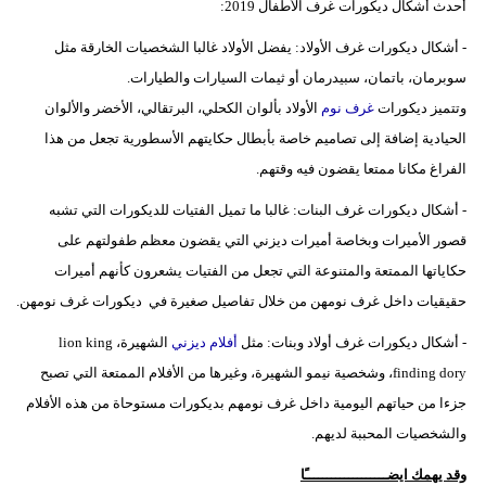
أحدث أشكال ديكورات غرف الأطفال 2019:
- أشكال ديكورات غرف الأولاد: يفضل الأولاد غالبا الشخصيات الخارقة مثل
سوبرمان، باتمان، سبيدرمان أو ثيمات السيارات والطيارات.
وتتميز ديكورات
غرف نوم
الأولاد بألوان الكحلي، البرتقالي، الأخضر والألوان
الحيادية إضافة إلى تصاميم خاصة بأبطال حكايتهم الأسطورية تجعل من هذا
الفراغ مكانا ممتعا يقضون فيه وقتهم.
- أشكال ديكورات غرف البنات: غالبا ما تميل الفتيات للديكورات التي تشبه
قصور الأميرات وبخاصة أميرات ديزني التي يقضون معظم طفولتهم على
حكاياتها الممتعة والمتنوعة التي تجعل من الفتيات يشعرون كأنهم أميرات
حقيقيات داخل غرف نومهن من خلال تفاصيل صغيرة في ديكورات غرف نومهن.
- أشكال ديكورات غرف أولاد وبنات: مثل
أفلام ديزني
الشهيرة، lion king
،finding dory وشخصية نيمو الشهيرة، وغيرها من الأفلام الممتعة التي تصبح
جزءا من حياتهم اليومية داخل غرف نومهم بديكورات مستوحاة من هذه الأفلام
والشخصيات المحببة لديهم.
وقد يهمك ايضـــــــــــــــــــًا