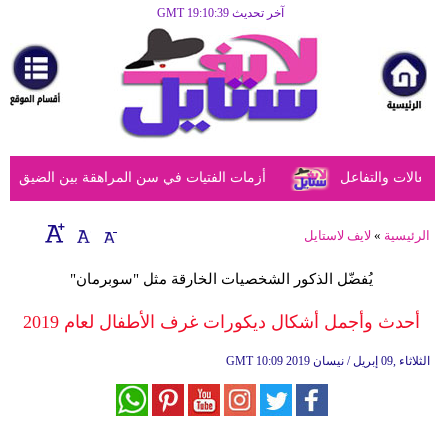
آخر تحديث GMT 19:10:39
الرئيسية
مرأة
أزياء
أزياء
عالات والتفاعل
أزمات الفتيات في سن المراهقة بين الضيق النفس
إسلامية
فن
الرئيسية
»
لايف لاستايل
ديكور
يُفضّل الذكور الشخصيات الخارقة مثل "سوبرمان"
صحة
أحدث وأجمل أشكال ديكورات غرف الأطفال لعام 2019
سياحة
10:09 2019 الثلاثاء ,09 إبريل / نيسان
GMT
وسفر
أبراج