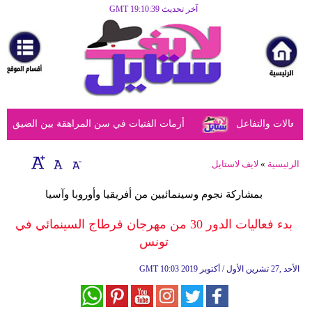
آخر تحديث GMT 19:10:39
الرئيسية
مرأة
أزياء
أزياء
عالات والتفاعل
أزمات الفتيات في سن المراهقة بين الضيق النفس
إسلامية
فن
الرئيسية
»
لايف لاستايل
ديكور
بمشاركة نجوم وسينمائيين من أفريقيا وأوروبا وآسيا
صحة
بدء فعاليات الدور 30 من مهرجان قرطاج السينمائي في
تونس
سياحة
وسفر
10:03 2019 الأحد ,27 تشرين الأول / أكتوبر
GMT
أبراج