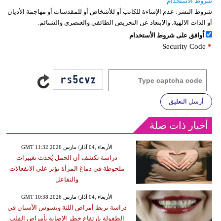
شروط الاستخدام
شروط النشر:
عدم الإساءة للكاتب أو للأشخاص أو للمقدسات أو مهاجمة الأديان
أو الذات الالهية. والابتعاد عن التحريض الطائفي والعنصري والشتائم.
اُوافق على شروط الأستخدام
Security Code
*
أرسل التعليق
أخبار ذات صلة
GMT 11:32 2026 الأربعاء ,04 آذار/ مارس
دراسة تكشف أن الحمل يُحدث تغييرات
ملحوظة في دماغ المرأة تؤثر على الانفعالات
والتفاعل
GMT 10:38 2026 الأربعاء ,04 آذار/ مارس
دراسة تربط أمراض اللثة وتسوس الأسنان في
الطفولة بارتفاع خطر الإصابة بأمراض القلب