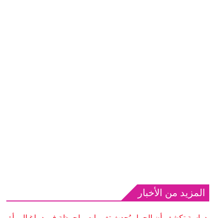
المزيد من الأخبار
دراسة تكشف أن الحمل يُحدث تغييرات ملحوظة في دماغ المرأة