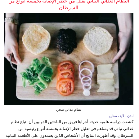
النظام الغذائي النباتي يقلل من خطر الإصابة بخمسة أنواع من
السرطان
نظام غذائي صحي
لندن - لايف ستايل
كشفت دراسة علمية حديثة أجراها فريق من الباحثين الدوليين أن اتباع نظام
غذائي نباتي قد يساهم في تقليل خطر الإصابة بخمسة أنواع رئيسية من
السرطان. وقد أظهرت النتائج أن الأشخاص الذين يعتمدون على الأطعمة النباتية