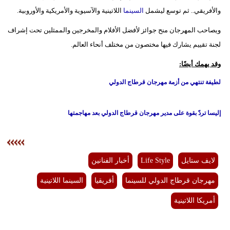
والأفريقي.. ثم توسع ليشمل
السينما
اللاتينية والآسيوية والأمريكية والأوروبية.
ويصاحب المهرجان منح جوائز لأفضل الأفلام والمخرجين والممثلين تحت إشراف
لجنة تقييم يشارك فيها مختصون من مختلف أنحاء العالم.
وقد يهمك أيضًا:
لطيفة تنتهي من أزمة مهرجان قرطاج الدولي
إليسا تردّ بقوة على مدير مهرجان قرطاج الدولي بعد مهاجمتها
لايف ستايل
Life Style
أخبار الفنانين
مهرجان قرطاج الدولي للسينما
أفريقيا
السينما اللاتينية
أمريكا اللاتينية