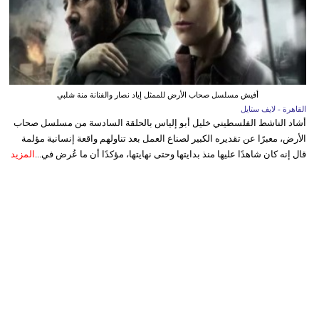
أفيش مسلسل صحاب الأرض للممثل إياد نصار والفنانة منة شلبي
القاهرة - لايف ستايل
أشاد الناشط الفلسطيني خليل أبو إلياس بالحلقة السادسة من مسلسل صحاب
الأرض، معبرًا عن تقديره الكبير لصناع العمل بعد تناولهم واقعة إنسانية مؤلمة
قال إنه كان شاهدًا عليها منذ بدايتها وحتى نهايتها، مؤكدًا أن ما عُرض في...
المزيد