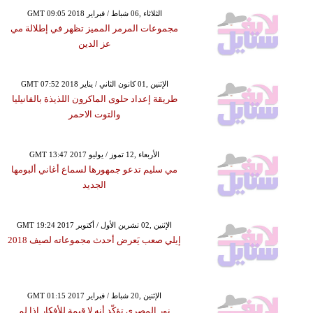
GMT 09:05 2018 الثلاثاء ,06 شباط / فبراير
مجموعات المرمر المميز تظهر في إطلالة مي
عز الدين
GMT 07:52 2018 الإثنين ,01 كانون الثاني / يناير
طريقة إعداد حلوى الماكرون اللذيذة بالفانيليا
والتوت الاحمر
GMT 13:47 2017 الأربعاء ,12 تموز / يوليو
مي سليم تدعو جمهورها لسماع أغاني ألبومها
الجديد
GMT 19:24 2017 الإثنين ,02 تشرين الأول / أكتوبر
إيلي صعب يَعرض أحدث مجموعاته لصيف 2018
GMT 01:15 2017 الإثنين ,20 شباط / فبراير
نور المصري تؤكّد أنه لا قيمة للأفكار إذا لم