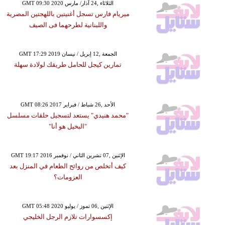
GMT 09:30 2020 الثلاثاء ,24 آذار/ مارس
ميريام فارس تسجل أغنيتين باللهجتين المصرية
واللبنانية لطرحهما فى الصيف
GMT 17:29 2019 الجمعة ,12 إبريل / نيسان
تمارين كيجل للحامل طريقك لولادة سهلة
GMT 08:26 2017 الأحد ,26 شباط / فبراير
"محمد هنيدي" يستعد لتسجيل حلقات مسلسل
"البخيل هو أنا"
GMT 19:17 2016 الإثنين ,07 تشرين الثاني / نوفمبر
كيف أتخلص من روائح الطعام في المنزل بعد
العزومات؟
GMT 05:48 2020 الإثنين ,06 تموز / يوليو
إكسسوارات تلازم الرجل الخليجي