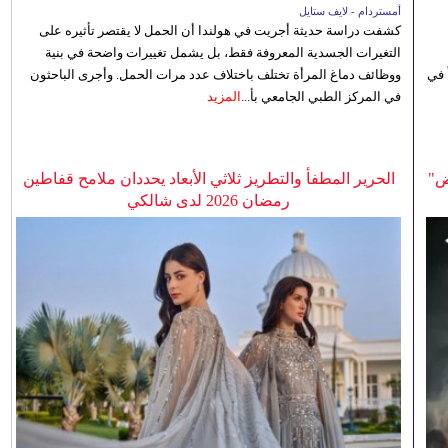
أمستردام - لايف ستايل
كشفت دراسة حديثة أجريت في هولندا أن الحمل لا يقتصر تأثيره على
التغيرات الجسدية المعروفة فقط، بل يشمل تغييرات واضحة في بنية
 في
ووظائف دماغ المرأة تختلف باختلاف عدد مرات الحمل. وأجرى الباحثون
في المركز الطبي الجامعي بأ...
المزيد
ض"
الحرير المطفأ والتطريز ثلاثي الأبعاد يحددان ملامح قفاطين
رمضان 2026 لدى شالكي