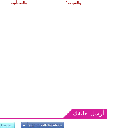
والفتيات"
والطمأنينة
أرسل تعليقك