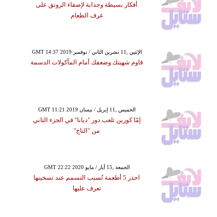
أفكار بسيطة وجذابة لإضفاء الرونق على
غرف الطعام
GMT 14:37 2019 الإثنين ,11 تشرين الثاني / نوفمبر
قاوم شهيتك وضعفك أمام المأكولات الدسمة
GMT 11:21 2019 الخميس ,11 إبريل / نيسان
إمّا كورين تلعب دور "ديانا" في الجزء الثاني
من "التاج"
GMT 22:22 2020 الجمعة ,15 أيار / مايو
احذر 5 أطعمة تُسبب التسمم عند تسخينها
تعرف عليها