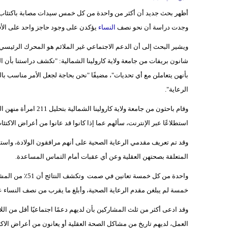
أظهر بحث جديد أن أكثر من واحدة من كل خمس سيدات مصابة باكتئاب 
وجدت دراسة أن نحو نصف
النساء
يؤكدن على وجود حاجز واحد على الأقل
ويشير البحث إلى أن الدعم الاجتماعي غير الملائم هو المحرك الرئيسي 
شانون بريفات من جامعة ولاية كارولينا الشمالية: "تكشف دراستنا بأن ال
بأنهن يتعاملن مع أي تحديات"، مضيفًا "نحن بحاجة لجعل الأمر مناسب
الرعاية".
وقام باحثون من جامعة و
استطلاعًا عبر الإنترنت، سألهم عما إذا كانوا قد عانوا من أعراض الاكتئاب
وقد تم تعريف مقدمي الرعاية الصحية على أنهم مرافقون الولادة، واست
المتعلقة بصحتهن العقلية وعن أي عقبات أمام التماس المساعدة.
واحدة من كل خمسة
خمسة لم يبلغن مقدم الرعاية الصحية، وأبلغ ما يقرب من نصف النساء عن
وقد ادعى أكثر من ثلث المشاركين بأن لديهم دعمًا اجتماعيًا أقل من ال
العمل، لديهم تاريخ من مشاكل الصحة العقلية أو يعانون من أعراض الاكتئا