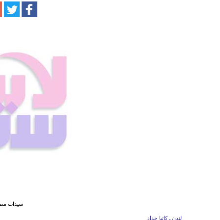
سيدات مصابة
لندن ـ كاتيا حداد