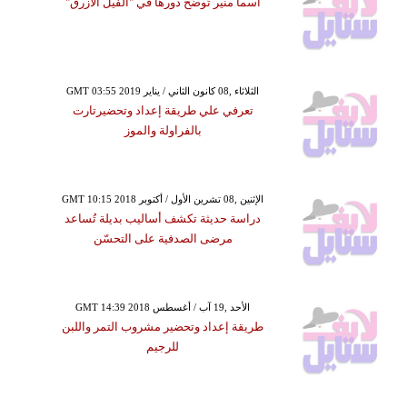
أسما منير تُوضِّح دورها في "الفيل الأزرق"
GMT 03:55 2019 الثلاثاء ,08 كانون الثاني / يناير
تعرفي علي طريقة إعداد وتحضيرتارت
بالفراولة والموز
GMT 10:15 2018 الإثنين ,08 تشرين الأول / أكتوبر
دراسة حديثة تكشف أساليب بديلة تُساعد
مرضى الصدفية على التحسّن
GMT 14:39 2018 الأحد ,19 آب / أغسطس
طريقة إعداد وتحضير مشروب التمر واللبن
للرجيم