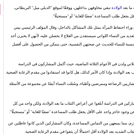
ما بعد
الولادة
تبقي مخاوفهن بداخلهن، ووفقًا لموقع "الديلي ميل" البريطاني،
 يجعل طلب المساعدة "صعبًا للغاية" أو "مستحيلًا".
وراء احتفاظ المرأة بمثل تلك المشاكل بالداخل، وقال المؤلف الرئيسي بيتي
عديد من النساء اللواتي سيستفدن من العلاج لا يحصلن عليه، لأنهن لا يخبرن أحد
 بالنسبة للنساء للحديث عن صحتهن النفسية، حتى يتمكن من الحصول على أفضل
لاية كارولينا الشمالية بتحليل 211 امرأة منهن اللاتي ولدن في الأعوام الثلاثة الماضية، حيث أكمل المشاركون في الدراسة
 بعد الولادة، وإذا كان الأمر كذلك، هل كانوا قد استفادوا من مقدم الرعاية الصحية.
شاريين الرضاعة وممرضين وأطباء، وسُئلت النساء أيضًا عن مجموعة من الأسئلة
 تعانين في صمت وتكشف النتائج أن 51٪ من المشاركين في الدراسة أبلغوا عن أعراض اكتئاب ما بعد الولادة، ولكن واحد من كل
 وجود حاجز واحد على الأقل يجعل طلب المساعدة "صعبًا للغاية" أو "مستحيلًا".
لازم، مما يمنعهن من التماس المساعدة، وكان المشاركين الذين كانوا عاطلين عن
ب الشديد بعد الولادة أقل احتمالًا أن يثقوا في مقدم الرعاية الصحية.