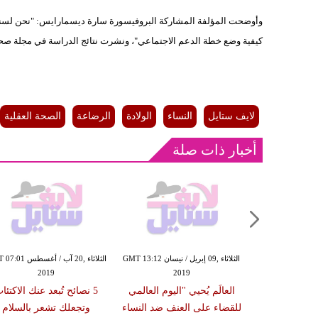
وأوضحت المؤلفة المشاركة البروفيسورة سارة ديسمارايس: "نحن لسنا ب
كيفية وضع خطة الدعم الاجتماعي"، ونشرت نتائج الدراسة في مجلة صحة
لايف ستايل
النساء
الولادة
الرضاعة
الصحة العقلية
أخبار ذات صلة
الخميس ,04 إبريل / نيسان GMT 13:19
الثلاثاء ,09 إبريل / نيسان GMT 13:12
الثلاثاء ,20 آب / أغس
2019
2019
20
 جولي تلمِّح إلى
العالَم يُحيي "اليوم العالمي
5 نصائح تُبعد عنك الاكتئا
منصب عام
للقضاء على العنف ضد النساء
وتجعلك تشعر بالسلام