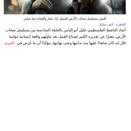
أفيش مسلسل صحاب الأرض للممثل إياد نصار والفنانة منة شلبي
القاهرة - لايف ستايل
أشاد الناشط الفلسطيني خليل أبو إلياس بالحلقة السادسة من مسلسل صحاب
الأرض، معبرًا عن تقديره الكبير لصناع العمل بعد تناولهم واقعة إنسانية مؤلمة
قال إنه كان شاهدًا عليها منذ بدايتها وحتى نهايتها، مؤكدًا أن ما عُرض في...
المزيد