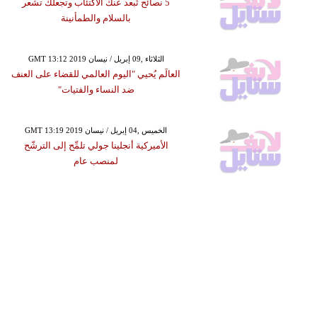
5 نصائح تُبعد عنك الاكتئاب وتجعلك تشعر
بالسلام والطمأنينة
GMT 13:12 2019 الثلاثاء ,09 إبريل / نيسان
العالَم يُحيي "اليوم العالمي للقضاء على العنف
ضد النساء والفتيات"
GMT 13:19 2019 الخميس ,04 إبريل / نيسان
الأميركية أنجلينا جولي تلمِّح إلى الترشّح
لمنصب عام