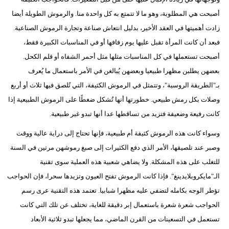
أصبحت هي المطلوبة، وهو ما لا تتمتع به كل واحدة منا. والرموش الطويلة أيضا
زادت أهميتها في العقد الأخير، بدليل انتعاش صناعة وتجارة الرموش الصناعية.
فبعد أن كانت المرأة تقبل عليها يوم زفافها أو في المناسبات الكبيرة فقط،
أصبحت تستعملها في كل المناسبات مثلها مثل أحمر الشفاه أو قلم الكحل.
بعضهن يطلبن مظهرا طبيعيا وبعضهن يُبالغن في الأمر باستعمال ما يُعرف
بـ"الطريقة الروسية"، وتتمثل في الرموش الكثيفة، التي تُلصق فيها ثلاث أو أربع
وصلات بكل رمش طبيعي. خطورتها أنها تُشكل ضغطًا على الرموش الطبيعية إذا
كانت رفيعة وضعيفة فتزيد من تساقطها عدا أنها تبدو غير طبيعية.
وسواء كانت هذه الرموش كثيفة أم طبيعية، فإنها تحتاج إلى دراية عالية ووقت
وصبر عند تلصيقها، الأمر الذي دفع الكثيرات إلى صبغ رموشهن مرتين في السنة
للتغلب على هذه المشكلة. ولا يضاهي شعبية هذه العملية سوى تقنية
الـ"مايكروبلايدينغ". فإذا كانت الرموش تفتح العيون وتزيدها سحرا، فإن الحواجب
تؤطر الوجه بكامله لتضفي عليه مظهرا شبابيا. تعتمد هذه التقنية عرى رسم
الحواجب شعرة شعرة باستعمال إبر دقيقة للغاية، تختلف عن تلك التي كانت
تستعمل في التسعينات من القرن الماضي، مما يجعلها تبدو ثلاثية الأبعاد