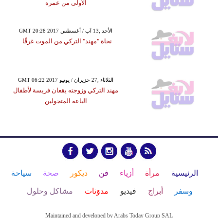
الأولى من عمره
GMT 20:28 2017 الأحد ,13 آب / أغسطس
نجاة "مهند" التركي من الموت غرقًا
GMT 06:22 2017 الثلاثاء ,27 حزيران / يونيو
مهند التركي وزوجته يقعان فريسة لأطفال
الباعة المتجولين
الرئيسية
مرأة
أزياء
فن
ديكور
صحة
سياحة
وسفر
أبراج
فيديو
مدوَنات
مشاكل وحلول
Maintained and developed by Arabs Today Group SAL