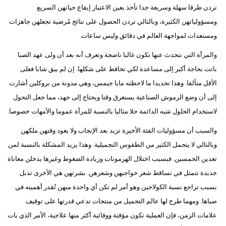
تردن طرقا سهلة وسريعة جدا تأخذ بعين الاعتبار إيقاع حياتهن السريع
ومسؤولياتهن الكثيرة، وبالتالي تردن الحصول على نتائج مُرضية تجعلهن جاهزات
ومستعدات لمواجهة العالم في دقائق وليس ساعات.
والمرأة التي نتحدث عنها تكون غالبا ناضجة وتعرف أنه بعد أن ولى عهد الصبا
باتت بحاجة أكبر إلى مساعدة لكي تحافظ على شكلها. إن لم يبق شابا فعلى
الأقل متألقا. وهذا تحديدا ما لاحظته مايا جيمس، وهي مدونة من بروكلين أشارت
إلى أن وضع الرموش الصناعية يستغرق وقتا ويحتاج إلى جهد، مما جعل التحول
لاستخدام الحلول شبه الدائمة حلا مثاليا بالنسبة للمرأة عموما والأمهات خصوصا.
والسبب أن مسؤوليات الفئة الأخيرة تزيد بعد الإنجاب ولا يعود وقتهن ملكهن
وبالتالي لا يتحمل الكثير من الطقوس التجميلية. وهذا يزيد المشكلة بالنسبة لمن
تعدين الخمسين. فبسبب اختلال الهرمونات وزيادة الضغوط وغيرها يدخلن معاناة
جديدة تتمثل في تساقط شعر حواجبهن وشعرهن. بشرتهن هي الأخرى تذبل
بسبب تراجع نسبة الكولاجين وهو أمر لم تكن أي واحدة منهن تُقدر أهميته في
صباها. ومهما طرح لها عالم التجميل من منتجات تدعي قدرتها على توقيف
علامات الزمن، فإن العملية تكون مؤقتة ووقائية أكثر منها علاجية، الأمر الذي بات