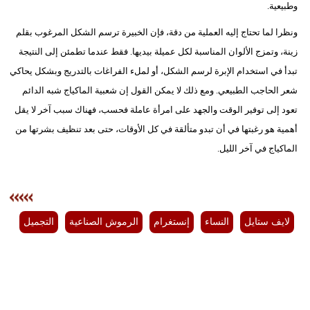
وطبيعية.
ونظرا لما تحتاج إليه العملية من دقة، فإن الخبيرة ترسم الشكل المرغوب بقلم
زينة، وتمزج الألوان المناسبة لكل عميلة بيديها. فقط عندما تطمئن إلى النتيجة
تبدأ في استخدام الإبرة لرسم الشكل، أو لملء الفراغات بالتدريج وبشكل يحاكي
شعر الحاجب الطبيعي. ومع ذلك لا يمكن القول إن شعبية الماكياج شبه الدائم
تعود إلى توفير الوقت والجهد على امرأة عاملة فحسب، فهناك سبب آخر لا يقل
أهمية هو رغبتها في أن تبدو متألقة في كل الأوقات، حتى بعد تنظيف بشرتها من
الماكياج في آخر الليل.
لايف ستايل
النساء
إنستغرام
الرموش الصناعية
التجميل