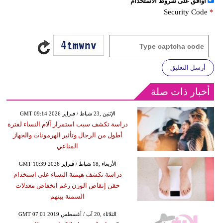
اُوافق على شروط الأستخدام
Security Code
*
أرسل التعليق
أخبار ذات صلة
GMT 09:14 2026 الإثنين ,23 شباط / فبراير
دراسة تكشف سبب استمرار آلام النساء لفترة
أطول من الرجال وتأثير الهرمونات والجهاز
المناعي
GMT 10:39 2026 الأربعاء ,18 شباط / فبراير
دراسة تكشف هيمنة النساء على استخدام
حقن إنقاص الوزن رغم انخفاض معدلات
السمنة بينهم
GMT 07:01 2019 الثلاثاء ,20 آب / أغسطس