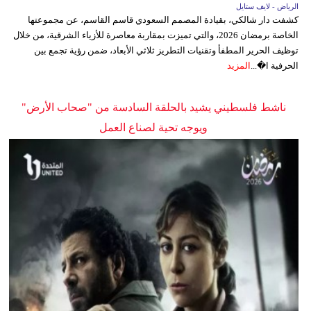
الرياض - لايف ستايل
كشفت دار شالكي، بقيادة المصمم السعودي قاسم القاسم، عن مجموعتها
الخاصة برمضان 2026، والتي تميزت بمقاربة معاصرة للأزياء الشرقية، من خلال
توظيف الحرير المطفأ وتقنيات التطريز ثلاثي الأبعاد، ضمن رؤية تجمع بين
الحرفية ا�...
المزيد
ناشط فلسطيني يشيد بالحلقة السادسة من "صحاب الأرض"
ويوجه تحية لصناع العمل