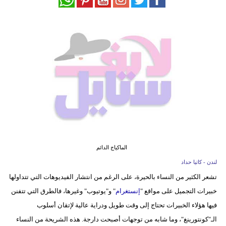
فيديو
مدوَنات
مشاكل
وحلول
الماكياج الدائم
لندن - كاتيا حداد
تشعر الكثير من النساء بالحيرة، على الرغم من انتشار الفيديوهات التي تتداولها
خبيرات التجميل على مواقع "
إنستغرام
" و"يوتيوب" وغيرها، فالطرق التي تتفنن
فيها هؤلاء الخبيرات تحتاج إلى وقت طويل ودراية عالية لإتقان أسلوب
الـ"كونتورينغ"، وما شابه من توجهات أصبحت دارجة. هذه الشريحة من النساء