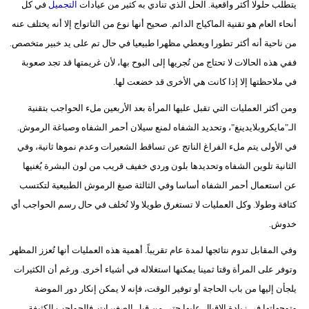
يتطلب حلولا أكثر واقعية. الحل الذي تنادي به كثير من عيادات
التجميل
في كل
أنحاء العام هو تقنية الماكياج الدائم. صحيح أنها نوع من التاتواج إلا أنه يختلف عنه
من ناحية أنه أكثر تطورا ويعطي مظهرا طبيعيا في حال تم على يد خبير متخصص.
ففي هذه الحالات لا تحتاج من تُجريها إلى البوح بها، لأن غريمتها قد تجد صعوبة
في ملاحظتها إلا إذا كانت هي الأخرى قد خضعت لها.
ومن أكثر العمليات التي تقبل عليها المرأة بعد الأربعين ملء الحواجب بتقنية
الـ"مايكروبلايدينغ"، وتحديد الشفاه لمنع سيلان أحمر الشفاه وصباغة الرموش.
في الأولى يتم ملء الفراغ الناتج عن تساقط الشعيرات وعدم نموها ثانية، وفي
الثانية تلوين الشفاه وتحديدها بلون وردي خفيف قريب من لون البشرة يُغنيها
عن استعمال أحمر الشفاه أساسا وفي الثالثة صبغ الرموش الطبيعية لتكتسب
كثافة وطولا. وكل العمليات لا تستغرق طويلا ولا تُخلف في حال رسم الحواجب أي
خدوش.
وفي المقابل تدوم نتائجها لمدة عام تقريباً. أهمية هذه العمليات أنها تُعزز المظهر
وتوفر على المرأة وقتا ثمينا يمكنها استغلاله في أشياء أخرى. ورغم أن الكثيرات
يلجأن إليها من باب الحاجة أو توفير الوقت، فإنه لا يمكن إنكار دور الموضة
وتوجهاتها في زيادة الإقبال عليها حتى من قبل الصغيرات. فالحواجب الكثيفة