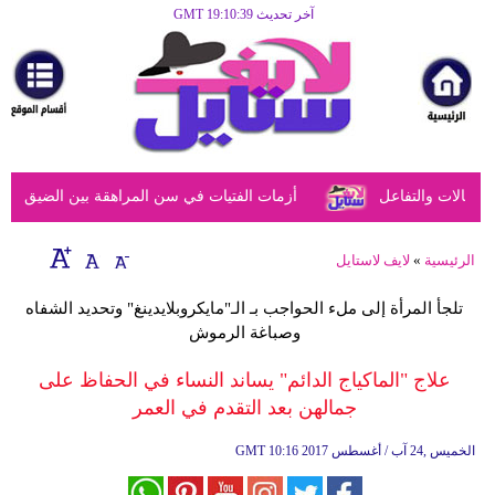
آخر تحديث GMT 19:10:39
الرئيسية
مرأة
أزياء
أزياء
الات والتفاعل
أزمات الفتيات في سن المراهقة بين الضيق النفسي
إسلامية
فن
الرئيسية
»
لايف لاستايل
ديكور
تلجأ المرأة إلى ملء الحواجب بـ الـ"مايكروبلايدينغ" وتحديد الشفاه
وصباغة الرموش
صحة
علاج "الماكياج الدائم" يساند النساء في الحفاظ على
سياحة
جمالهن بعد التقدم في العمر
وسفر
10:16 2017 الخميس ,24 آب / أغسطس
GMT
أبراج