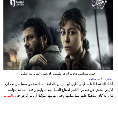
أفيش مسلسل صحاب الأرض للممثل إياد نصار والفنانة منة شلبي
القاهرة - لايف ستايل
أشاد الناشط الفلسطيني خليل أبو إلياس بالحلقة السادسة من مسلسل صحاب
الأرض، معبرًا عن تقديره الكبير لصناع العمل بعد تناولهم واقعة إنسانية مؤلمة
قال إنه كان شاهدًا عليها منذ بدايتها وحتى نهايتها، مؤكدًا أن ما عُرض في...
المزيد