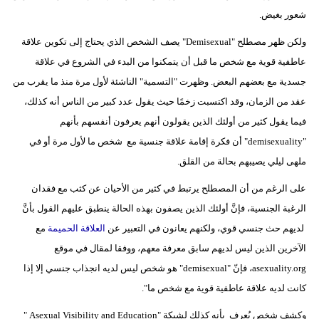
شعور بغيض.
ولكن ظهر مصطلح "Demisexual" يصف الشخص الذي يحتاج إلى تكوين علاقة
عاطفية قوية مع شخص ما قبل أن يتمكنوا من البدء في الشروع في علاقة
جسدية مع بعضهم البعض. وظهرت "التسمية" الناشئة لأول مرة منذ ما يقرب من
عقد من الزمان، وقد اكتسبت زخمًا حيث يقول عدد كبير من الناس أنه كذلك،
فيما يقول كثير من أولئك الذين يقولون أنهم يعرفون أنفسهم بأنهم
"demisexuality" أن فكرة إقامة علاقة جنسية مع شخص ما لأول مرة أو في
ملهى ليلي يصيبهم بحالة من القلق.
على الرغم من أن المصطلح يرتبط في كثير من الأحيان عن كثب مع فقدان
الرغبة الجنسية، فإنَّ أولئك الذين يصفون بهذه الحالة ينطبق عليهم القول بأنَّ
لديهم حث جنسي قوي، ولكنهم يعانون في التعبير عن
العلاقة الحميمة
مع
الآخرين الذين ليس لديهم سابق معرفة معهم، ووفقا لمقال في موقع
asexuality.org، فإنّ "demisexual" هو شخص ليس لديه انجذاب جنسي إلا إذا
كانت لديه علاقة عاطفية قوية مع شخص ما".
وكشف شخص يُعرف بأنه كذلك لشبكة "Asexual Visibility and Education "