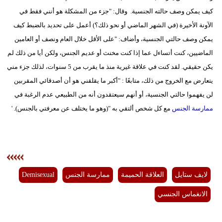
كيف يمكن وصف حالته الجنسية. وقال: "جزء من المشكلة هو أنني فقط في
الآونة الأخيرة (في الشهر الماضي أو نحو ذلك؟) أعمل على تحديد بالضبط كيف
يمكن وصف حالتي الجنسية، وأضاف: "على الأقل خلال العام ونصف أو العامين
الماضيين، كنت أتساءل عما إذا كنت مخنث أو عديم الجنس، ولكن أيا من ذلك لم
يكن حقيقي. لقد كنت في علاقة غيرية منذ ما يقرب من 5 سنوات، لذلك جزء مني
يتعارض مع الخروج من ذلك، متابعًا : "أكبر ما يقلقني هو أن أصدقائي المقربين
لن يفهموا حالتي الجنسية، أو أنهم سيعتقدون أنه من الطبيعي عدم الرغبة في
ممارسة الجنس
مع كل شخص ألتقي به "(وهو ما يختلف عن معرفتي بالجنس). '
لايف ستايل
العلاقة الحميمة
ممارسة الجنس
Demisexual
الانغماس الجنسي