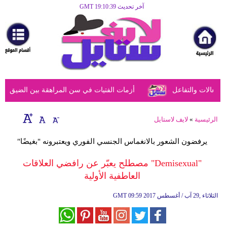
آخر تحديث GMT 19:10:39
الرئيسية
مرأة
أزياء
أزياء
عالات والتفاعل
أزمات الفتيات في سن المراهقة بين الضيق النفس
إسلامية
فن
الرئيسية
»
لايف لاستايل
ديكور
يرفضون الشعور بالانغماس الجنسي الفوري ويعتبرونه "بغيضًا"
صحة
"Demisexual" مصطلح يعبّر عن رافضي العلاقات
العاطفية الأولية
سياحة
وسفر
09:59 2017 الثلاثاء ,29 آب / أغسطس
GMT
أبراج