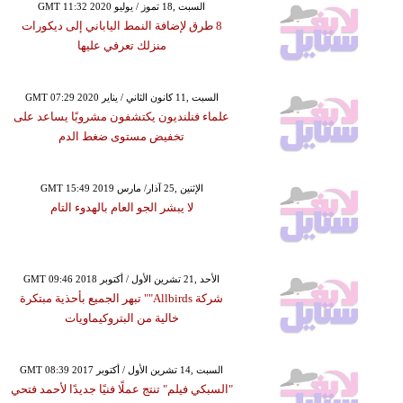
GMT 11:32 2020 السبت ,18 تموز / يوليو
8 طرق لإضافة النمط الياباني إلى ديكورات
منزلك تعرفي عليها
GMT 07:29 2020 السبت ,11 كانون الثاني / يناير
علماء فنلنديون يكتشفون مشروبًا يساعد على
تخفيض مستوى ضغط الدم
GMT 15:49 2019 الإثنين ,25 آذار/ مارس
لا يبشر الجو العام بالهدوء التام
GMT 09:46 2018 الأحد ,21 تشرين الأول / أكتوبر
شركة Allbirds"" تبهر الجميع بأحذية مبتكرة
خالية من البتروكيماويات
GMT 08:39 2017 السبت ,14 تشرين الأول / أكتوبر
"السبكي فيلم" تنتج عملًا فنيًا جديدًا لأحمد فتحي