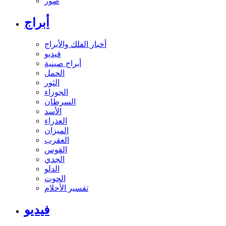
صور
أبراج
أخبار الفلك والأبراج
فيديو
أبراج صينية
الحمل
الثور
الجوزاء
السرطان
الأسد
العذراء
الميزان
العقرب
القوس
الجدي
الدلو
الحوت
تفسير الأحلام
فيديو