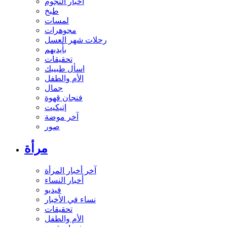
أخبار النجوم
طبخ
لمسات
مجوهرات
رحلات شهر العسل
بأيديهم
تحقيقات
اسأل طبيبك
الأم والطفل
جمال
فنجان قهوة
إتيكيت
آخر موضة
صور
مرأة
آخر أخبار المرأة
أخبار النساء
فيديو
نساء في الأخبار
تحقيقات
الأم والطفل