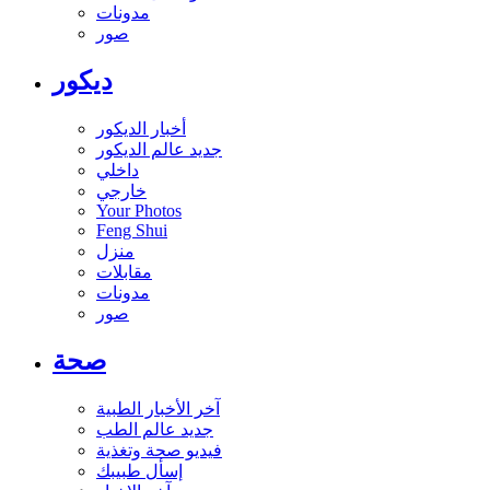
مدونات
صور
ديكور
أخبار الديكور
جديد عالم الديكور
داخلي
خارجي
Your Photos
Feng Shui
منزل
مقابلات
مدونات
صور
صحة
آخر الأخبار الطبية
جديد عالم الطب
فيديو صحة وتغذية
إسأل طبيبك