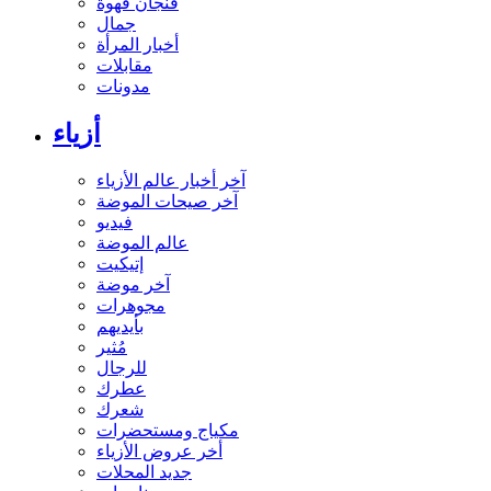
فنجان قهوة
جمال
أخبار المرأة
مقابلات
مدونات
أزياء
آخر أخبار عالم الأزياء
آخر صيحات الموضة
فيديو
عالم الموضة
إتيكيت
آخر موضة
مجوهرات
بأيديهم
مُثير
للرجال
عطرك
شعرك
مكياج ومستحضرات
أخر عروض الأزياء
جديد المحلات