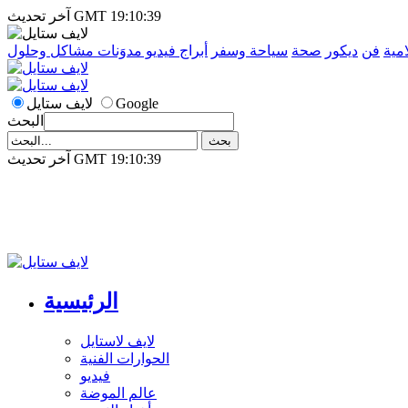
آخر تحديث GMT 19:10:39
امية
فن
ديكور
صحة
سياحة وسفر
أبراج
فيديو
مدوَنات
مشاكل وحلول
Google
لايف ستايل
البحث
آخر تحديث GMT 19:10:39
الرئيسية
لايف لاستايل
الحوارات الفنية
فيديو
عالم الموضة