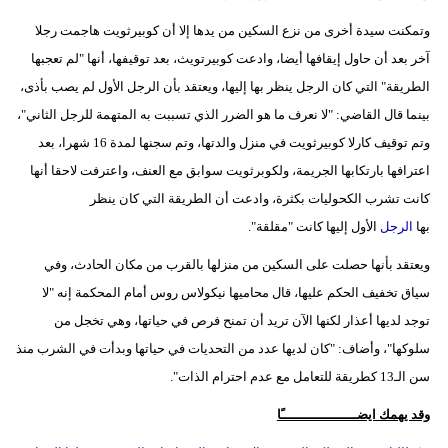
وتمكنت سيدة أخرى من نزع السكين من يدها إلا أن كوبيرثويت هاجمت رجلا
آخر بعد أن حاول إيقافها أيضا، وادعت كوبيرتويث، بعد توقيفها، أنها "لم تعجبها
الطريقة" التي كان الرجل ينظر بها إليها، ويعتقد بأن الرجل الأول لم يصب بأذى،
بينما قال القاضي: "لا نعرف ما هو الضرر الذي تسببت به المتهمة للرجل الثاني"،
وتم توقيف كارلا كوبيرثويت في منزل والدتها، وتم سجنها لمدة 16 شهرا، بعد
اعترافها بارتكابها الجريمة، ولكوبرثويت سوابق مع العنف، واعترفت لاحقا أنها
كانت تشرب الكحوليات بكثرة، وادعت أن الطريقة التي كان ينظر
بها
الرجل
الأول إليها كانت "مقلقة".
ويعتقد بأنها حصلت على السكين من منزلها بالقرب من مكان الحادث، وفي
سياق تخفيف الحكم عليها، قال محاميها نيكولاس روس أمام المحكمة إنه "لا
توجد لديها أعذار لكنها الآن تريد أن تمنح فرص في حياتها، وهي تخجل من
سلوكها"، وأضاف: "كان لديها عدد من التحديات في حياتها وبدأت في الشرب منذ
سن الـ13 كطريقة للتعامل مع عدم احترام الذات".
وقد يهمك ايضـــــــــــــــــــًا