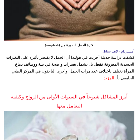
فترة الحمل الصورة من (unsplash)
أمستردام - لايف ستايل
كشفت دراسة حديثة أجريت في هولندا أن الحمل لا يقتصر تأثيره على التغيرات
الجسدية المعروفة فقط، بل يشمل تغييرات واضحة في بنية ووظائف دماغ
المرأة تختلف باختلاف عدد مرات الحمل. وأجرى الباحثون في المركز الطبي
الجامعي بأ...
المزيد
أبرز المشاكل شيوعاً في السنوات الأولى من الزواج وكيفية
التعامل معها