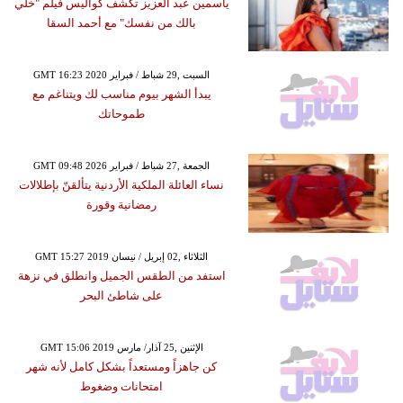
ياسمين عبد العزيز تكشف كواليس فيلم "خلي
بالك من نفسك" مع أحمد السقا
GMT 16:23 2020 السبت ,29 شباط / فبراير
يبدأ الشهر بيوم مناسب لك ويتناغم مع
طموحاتك
GMT 09:48 2026 الجمعة ,27 شباط / فبراير
نساء العائلة الملكية الأردنية يتألقنّ بإطلالات
رمضانية وقورة
GMT 15:27 2019 الثلاثاء ,02 إبريل / نيسان
استفد من الطقس الجميل وانطلق في نزهة
على شاطئ البحر
GMT 15:06 2019 الإثنين ,25 آذار/ مارس
كن جاهزاً ومستعداً بشكل كامل لأنه شهر
امتحانات وضغوط