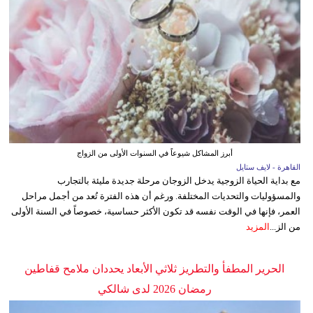
أبرز المشاكل شيوعاً في السنوات الأولى من الزواج
القاهرة - لايف ستايل
مع بداية الحياة الزوجية يدخل الزوجان مرحلة جديدة مليئة بالتجارب
والمسؤوليات والتحديات المختلفة. ورغم أن هذه الفترة تُعد من أجمل مراحل
العمر، فإنها في الوقت نفسه قد تكون الأكثر حساسية، خصوصاً في السنة الأولى
من الز...
المزيد
الحرير المطفأ والتطريز ثلاثي الأبعاد يحددان ملامح قفاطين
رمضان 2026 لدى شالكي