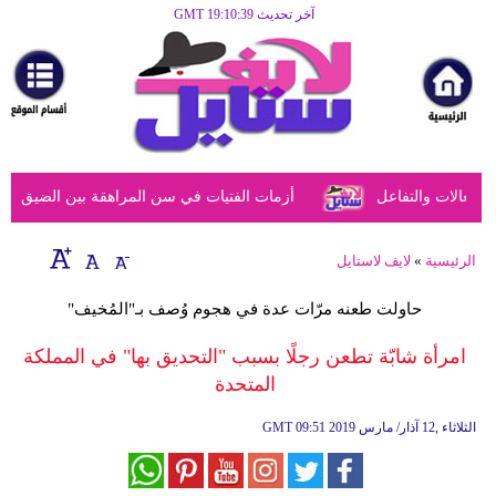
آخر تحديث GMT 19:10:39
الرئيسية
مرأة
أزياء
أزياء
عالات والتفاعل
أزمات الفتيات في سن المراهقة بين الضيق النفس
إسلامية
فن
الرئيسية
»
لايف لاستايل
ديكور
حاولت طعنه مرّات عدة في هجوم وُصف بـ"المُخيف"
صحة
امرأة شابّة تطعن رجلًا بسبب "التحديق بها" في المملكة
المتحدة
سياحة
وسفر
09:51 2019 الثلاثاء ,12 آذار/ مارس
GMT
أبراج