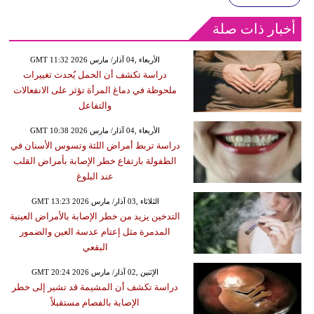
أخبار ذات صلة
GMT 11:32 2026 الأربعاء ,04 آذار/ مارس
دراسة تكشف أن الحمل يُحدث تغييرات
ملحوظة في دماغ المرأة تؤثر على الانفعالات
والتفاعل
GMT 10:38 2026 الأربعاء ,04 آذار/ مارس
دراسة تربط أمراض اللثة وتسوس الأسنان في
الطفولة بارتفاع خطر الإصابة بأمراض القلب
عند البلوغ
GMT 13:23 2026 الثلاثاء ,03 آذار/ مارس
التدخين يزيد من خطر الإصابة بالأمراض العينية
المدمرة مثل إعتام عدسة العين والضمور
البقعي
GMT 20:24 2026 الإثنين ,02 آذار/ مارس
دراسة تكشف أن المشيمة قد تشير إلى خطر
الإصابة بالفصام مستقبلاً