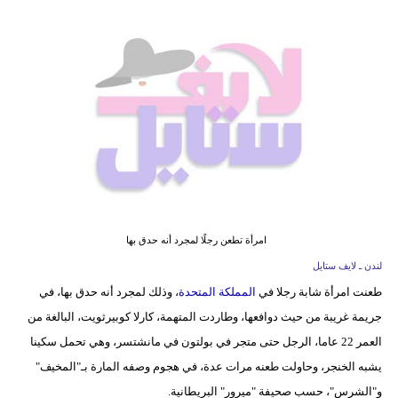
فيديو
مدوَنات
مشاكل
وحلول
امرأة تطعن رجلًا لمجرد أنه حدق بها
لندن ـ لايف ستايل
طعنت امرأة شابة رجلا في
المملكة المتحدة
، وذلك لمجرد أنه حدق بها، في
جريمة غريبة من حيث دوافعها، وطاردت المتهمة، كارلا كوبيرثويت، البالغة من
العمر 22 عاما، الرجل حتى متجر في بولتون في مانشتسر، وهي تحمل سكينا
يشبه الخنجر، وحاولت طعنه مرات عدة، في هجوم وصفه المارة بـ"المخيف"
و"الشرس"، حسب صحيفة "ميرور" البريطانية.