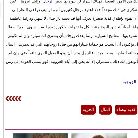
ك من الأمور الصعبة، فهناك أسرار لن يبوح بها بعض
الرجال
، وإليكِ أبرزها: عين
فكري في ذلك مجدداً. فقد اعترف رجال كثيرون أنهم لن يترددوا في النظر إلى
ن يقوم بإطلاق كذبة صغيرة يعرف أنها قد تجنبه نار جدال لا تنتهي ودراما عاطفية
لة أحياناً تجدين الزوج منتبه لكل ما تقولينه ولكن ردوده ليست سوى "نعم" "حقا"،
تي تسردينها. مفاتيح السيارة ربما يعدك زوجك بأن يشتري لك سيارة وإن لم تكوني
لرجال يؤكدون أن السبب هو حماية سياراتهم من قيادة زوجاتهم التي قد تدمرها. المال
الته المادية ليست جيدة، فالرجل يحب أن يبدو المعيل القوي دائماً حتى وإن لم
قول لك ذلك باستمرار، إلا أنه يحن إلى أيام العزوبية، فهو يتمنى العودة إلى زمن
الزوجية
كذبة بيضاء
المال
الحرية