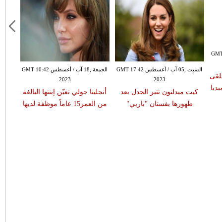
السبت ,05 آب / أغسطس GMT 17:31
2023
السبت ,05 آب / أغسطس GMT 17:42
أحدث صورة للأميرة رجوة تلقى
2023
لعض
إعجاب وتفاعل السوشيال ميديا
كيت ميدلتون تثير الجدل بعد
أنجلي
ال
ظهورها بفستان "باربي"
من العمر15 عا