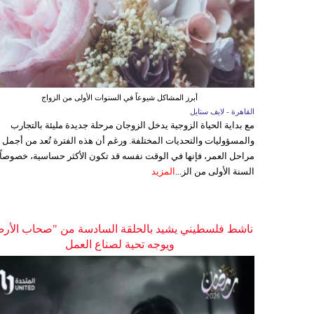
أبرز المشاكل شيوعاً في السنوات الأولى من الزواج
القاهرة - لايف ستايل
مع بداية الحياة الزوجية يدخل الزوجان مرحلة جديدة مليئة بالتجارب
والمسؤوليات والتحديات المختلفة. ورغم أن هذه الفترة تُعد من أجمل
مراحل العمر، فإنها في الوقت نفسه قد تكون الأكثر حساسية، خصوصاً
السنة الأولى من الز...
المزيد
ناشط فلسطيني يشيد بالحلقة السادسة من "صحاب الأر
ويوجه تحية لصناع العمل