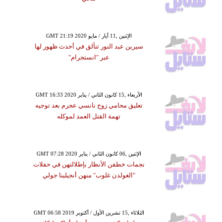
GMT 21:19 2020 الإثنين ,11 أيار / مايو
سيرين عبد النور تتألق في أحدث ظهور لها
عبر "انستجرام"
GMT 16:33 2020 الأربعاء ,15 كانون الثاني / يناير
تعليق محامي زوج نانسي عجرم بعد توجيه
تهمة القتل العمد لموكله
GMT 07:28 2020 الإثنين ,06 كانون الثاني / يناير
نجمات خطفن الأنظار بإطلالتهن في حفلات
"الغولدن غلوب" منهن أنجيلينا جولي
GMT 06:58 2019 الثلاثاء ,15 تشرين الأول / أكتوبر