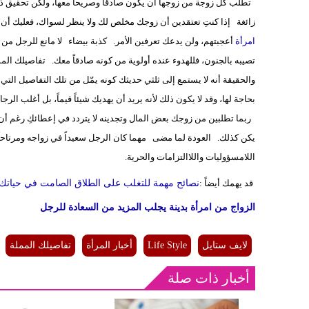
تطلب كل زوجة من زوجها أن يكون صادقاً وصريحاً معها، ولكن تحقيق ذل
زائغة إذا كنتِ تعتقدين أن زوجك مخلص لك ولا ينظر لسواك، فعليك أن ت
امرأة
أعجبتهم، ولن يدعك تعرفين الأمر. كذبة بيضاء لا مانع للرجل من أ
تصيبه بالجنون، فللهدوء عنده أولوية من كونه صادقاً معك. تفاصيلك المم
والحقيقة أنه لا يستمع إلى ثلثي حديثك كونه يمّل من تلك التفاصيل ال
بحاجة لها، وقد لا يكون ذلك لأنه يريد أن يهديك شيئاً قيماً، بل أغلب ا
ربما تطلبين من زوجك بعض المال وتجدينه لا يتردد في إعطائكِ رغم أن ح
يكن كذلك. العودة لما مضى مهما كان الرجل سعيداً في زواجه ومرتاحاً وي
اللامسؤوليات واللاالتزامات والحرية.
نصائح مهمة للتغلب على الطلاق الصامت في حياتك 
قد يهمك أيضاً :
الزواج من امرأة بدينة يجلب المزيد من السعادة للرجل
لايف ستايل
Life Style
أخبار المرأة
تفاصيلك المملة
أخبار ذات صلة