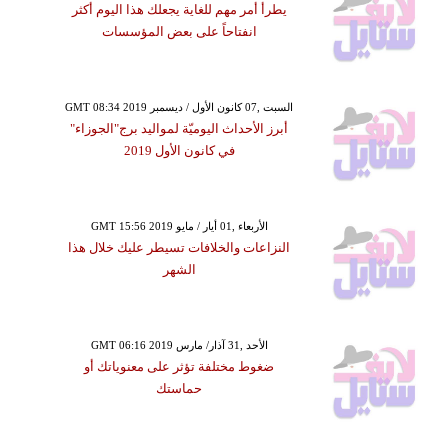
يطرأ أمر مهم للغاية يجعلك هذا اليوم أكثر
انفتاحاً على بعض المؤسسات
GMT 08:34 2019 السبت ,07 كانون الأول / ديسمبر
أبرز الأحداث اليوميّة لمواليد برج"الجوزاء"
الجمعة ,18 آب / أغسطس GMT 10:42
في كانون الأول 2019
2023
نا جولي تعيّن إبنتها البالغة
ماً موظفة لديها
GMT 15:56 2019 الأربعاء ,01 أيار / مايو
النزاعات والخلافات تسيطر عليك خلال هذا
الشهر
GMT 06:16 2019 الأحد ,31 آذار/ مارس
ضغوط مختلفة تؤثر على معنوياتك أو
حماستك