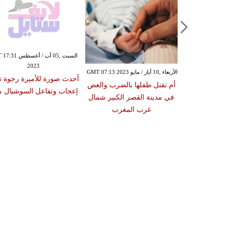
السبت ,06 أيار / مايو GMT 07:33 2023
الأربعاء ,10 أيار / مايو GMT 07:13 2023
تونس تستعيد 4 نساء و5 أطفال
أم تقتل طفلها بالضرب وا
من عائلات "داعش"
في مدينة القصر الكبير شم
غرب المغرب