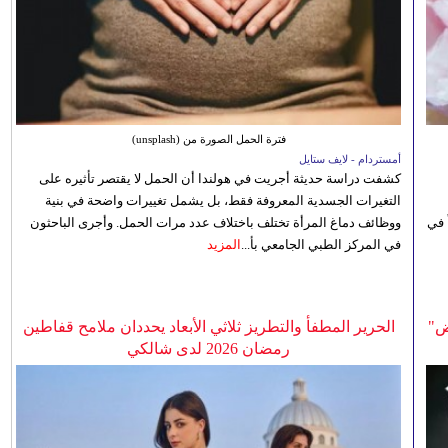
فترة الحمل الصورة من (unsplash)
أمستردام - لايف ستايل
كشفت دراسة حديثة أجريت في هولندا أن الحمل لا يقتصر تأثيره على
التغيرات الجسدية المعروفة فقط، بل يشمل تغييرات واضحة في بنية
 في
ووظائف دماغ المرأة تختلف باختلاف عدد مرات الحمل. وأجرى الباحثون
في المركز الطبي الجامعي بأ...
المزيد
ض"
الحرير المطفأ والتطريز ثلاثي الأبعاد يحددان ملامح قفاطين
رمضان 2026 لدى شالكي