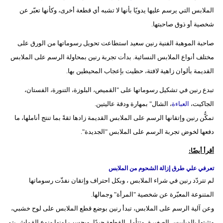
الملابس التي يرسم عليها يدويًا بأنها لا تشبه أي قطعة أخرى، وكأنها تعبّر عن
شخصية أو ذوق صاحبتها.
صاحبة الموهبة الفنية رنين سعيد استطاعت تحويل رسوماتها من الورق على
مختلف أنواع الملابس النسائية. بدأت تجربة رنين بمحاولة الرسم على الملابس
القديمة بألوان زاهية لافتة، حظيت بإعجاب المحيطين بها.
تبدع رنين في تشكيل رسوماتها على "القميص، البلوزة، التنورة، الفستان،
الجاكيت،
العباءة
، الشال" بمهارة ودقة عاليتين.
تمكُّن رنين وإتقانها الرسم على الملابس القديمة زادها ثقةً بما تنتج أناملها، ما
دفعها لخوض تجربة الرسم على الملابس "الجديدة".
أقرأ أيضًا:
تعرفي علي طرق إزالة الشحوم من الملابس
لم تتردّد رنين في شراء الملابس ، وبكل احتراف وإتقان نفذّت رسوماتها
المتنوعة المعبّرة عن شخصية "المرأة" وجمالها.
وعن آلية الرسم على الملابس، تبدأ رنين بوضع قطع الملابس على لوح خشبي،
وتثبتها بالدبابيس الصغيرة، وتتأمل القطعة جيدًا، وبحسب لونها ونوع القماش يتم