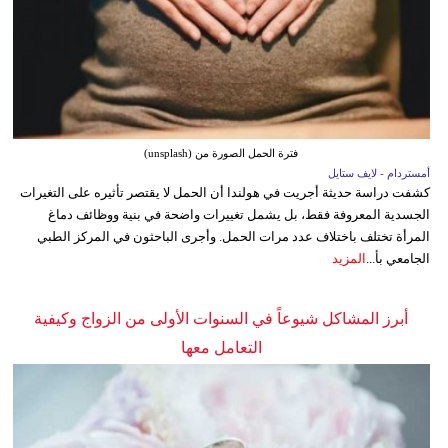
فترة الحمل الصورة من (unsplash)
أمستردام - لايف ستايل
كشفت دراسة حديثة أجريت في هولندا أن الحمل لا يقتصر تأثيره على التغيرات
الجسدية المعروفة فقط، بل يشمل تغييرات واضحة في بنية ووظائف دماغ
المرأة تختلف باختلاف عدد مرات الحمل. وأجرى الباحثون في المركز الطبي
الجامعي بأ...
المزيد
أبرز المشاكل شيوعاً في السنوات الأولى من الزواج وكيفية
التعامل معها