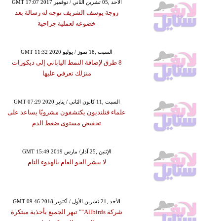
GMT 17:07 2017 الأحد ,05 تشرين الثاني / نوفمبر
زوجة يوسف الشريف توجه له رسالة بعد
خضوعه لعملية جراحية
GMT 11:32 2020 السبت ,18 تموز / يوليو
8 طرق لإضافة النمط الياباني إلى ديكورات
منزلك تعرفي عليها
GMT 07:29 2020 السبت ,11 كانون الثاني / يناير
علماء فنلنديون يكتشفون مشروبًا يساعد على
تخفيض مستوى ضغط الدم
GMT 15:49 2019 الإثنين ,25 آذار/ مارس
لا يبشر الجو العام بالهدوء التام
GMT 09:46 2018 الأحد ,21 تشرين الأول / أكتوبر
شركة Allbirds"" تبهر الجميع بأحذية مبتكرة