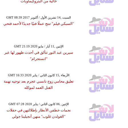
خالية من البتروكيماويات
GMT 08:39 2017 السبت ,14 تشرين الأول / أكتوبر
"السبكي فيلم" تنتج عملًا فنيًا جديدًا لأحمد فتحي
GMT 21:19 2020 الإثنين ,11 أيار / مايو
سيرين عبد النور تتألق في أحدث ظهور لها عبر
"انستجرام"
GMT 16:33 2020 الأربعاء ,15 كانون الثاني / يناير
تعليق محامي زوج نانسي عجرم بعد توجيه تهمة
القتل العمد لموكله
GMT 07:28 2020 الإثنين ,06 كانون الثاني / يناير
نجمات خطفن الأنظار بإطلالتهن في حفلات
"الغولدن غلوب" منهن أنجيلينا جولي