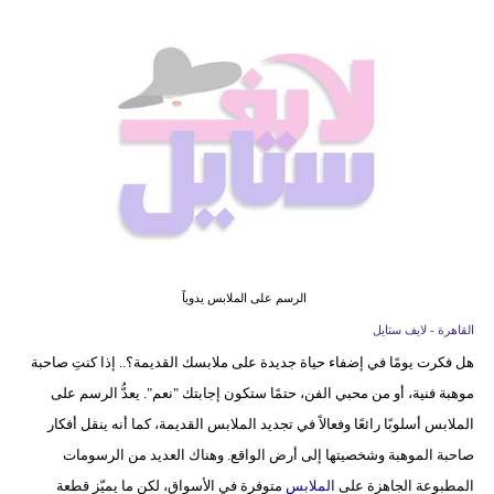
فيديو
مدوَنات
مشاكل
وحلول
الرسم على الملابس يدوياً
القاهرة - لايف ستايل
هل فكرت يومًا في إضفاء حياة جديدة على ملابسك القديمة؟.. إذا كنتِ صاحبة
موهبة فنية، أو من محبي الفن، حتمًا ستكون إجابتك "نعم". يعدُّ الرسم على
الملابس أسلوبًا رائعًا وفعالاً في تجديد الملابس القديمة، كما أنه ينقل أفكار
صاحبة الموهبة وشخصيتها إلى أرض الواقع. وهناك العديد من الرسومات
المطبوعة الجاهزة على
الملابس
متوفرة في الأسواق، لكن ما يميّز قطعة