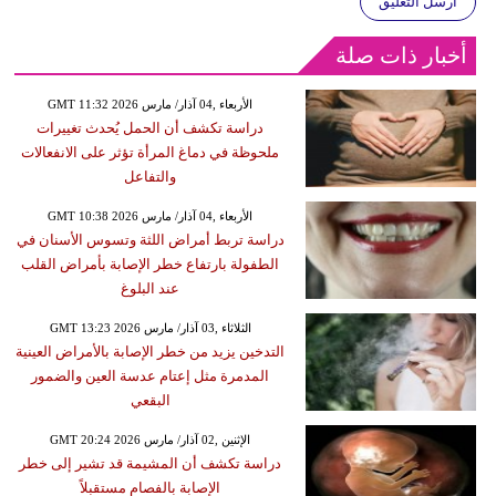
أرسل التعليق
أخبار ذات صلة
GMT 11:32 2026 الأربعاء ,04 آذار/ مارس
دراسة تكشف أن الحمل يُحدث تغييرات
ملحوظة في دماغ المرأة تؤثر على الانفعالات
والتفاعل
GMT 10:38 2026 الأربعاء ,04 آذار/ مارس
دراسة تربط أمراض اللثة وتسوس الأسنان في
الطفولة بارتفاع خطر الإصابة بأمراض القلب
عند البلوغ
GMT 13:23 2026 الثلاثاء ,03 آذار/ مارس
التدخين يزيد من خطر الإصابة بالأمراض العينية
المدمرة مثل إعتام عدسة العين والضمور
البقعي
GMT 20:24 2026 الإثنين ,02 آذار/ مارس
دراسة تكشف أن المشيمة قد تشير إلى خطر
الإصابة بالفصام مستقبلاً