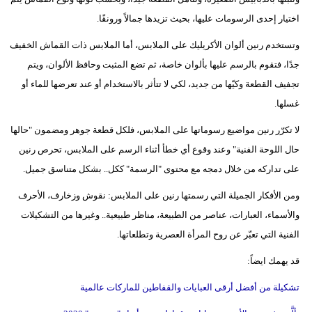
اختيار إحدى الرسومات عليها، بحيث تزيدها جمالاً ورونقًا.
وتستخدم رنين ألوان الأكريليك على الملابس، أما الملابس ذات القماش الخفيف
جدًا، فتقوم بالرسم عليها بألوان خاصة، ثم تضع المثبت وحافظ الألوان، ويتم
تجفيف القطعة وكيّها من جديد، لكي لا تتأثر بالاستخدام أو عند تعرضها للماء أو
غسلها.
لا تكرّر رنين مواضيع رسوماتها على الملابس، فلكل قطعة جوهر ومضمون "حالها
حال اللوحة الفنية" وعند وقوع أي خطأ أثناء الرسم على الملابس، تحرص رنين
على تداركه من خلال دمجه مع محتوى "الرسمة" ككل.. بشكل متناسق جميل.
ومن الأفكار الجميلة التي رسمتها رنين على الملابس: نقوش وزخارف، الأحرف
والأسماء، العبارات، عناصر من الطبيعة، مناظر طبيعية.. وغيرها من التشكيلات
الفنية التي تعبّر عن روح المرأة العصرية وتطلعاتها.
قد يهمك ايضاً:
تشكيلة من أفضل أرقى العبايات والقفاطين للماركات عالمية