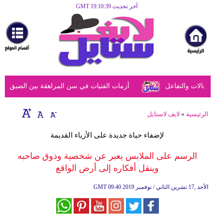
آخر تحديث GMT 19:10:39
الرئيسية
مرأة
أزياء
أزياء
عالات والتفاعل
أزمات الفتيات في سن المراهقة بين الضيق النفسي
إسلامية
فن
الرئيسية
»
لايف لاستايل
ديكور
لإضفاء حياة جديدة على الأزياء القديمة
صحة
الرسم على الملابس يعبر عن شخصية وذوق صاحبه
وينقل أفكاره إلى أرض الواقع
سياحة
وسفر
09:40 2019 الأحد ,17 تشرين الثاني / نوفمبر
GMT
أبراج