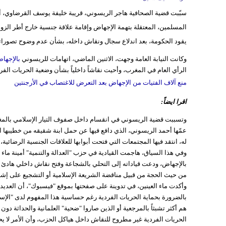
سبّبت قضية الصحافية هاجر الريسوني، قريبة خليفة يوسف القرضاوي، أحم
المسلمين، المعتقلة بتهمة الإجهاض وإقامة علاقة جنسية خارج أطر الزواج، 
يقود الحكومة، بعد اندلاع سجال ونقاش داخله، بشأن عدم وضوح تصورات
وكانت النيابة العامة وجهت، الاثنين الماضي، اتهامات للريسوني
بالإجها
الرأي العام في المغرب، وأحيت نقاشاً داخلياً بشأن وضعية الحريات الفرد
منع آلاف الفتيات من الإجهاض بعد التعرض للاغتصاب في الأرجنتين
اقرا ايضاً:
وتسببت قضية الريسوني في انقسام داخل صفوف التيار الإسلامي بالم
عمّها أحمد الريسوني، الذي دافع فيها عن حمل ابنة شقيقه من خطيبها
له، انتقد فيها المجتمعات التي فتحت أبوابها للعلاقات الجنسية الرضائية
وفي هذا السياق، هاجمت القيادية في حزب "العدالة والتنمية" أمينة ماء
بالإجهاض، ودعت قياداته إلى التحلي بالشجاعة وفتح نقاش داخلي هادئ وم
من حيث الحجة من قبيل مناقضة الشريعة الإسلامية أو التشجيع على إشاعة
وأكدت ماء العينين، في تدوينة على صفحتها بموقع "فيسبوك"، أن العديد
بالضرورة بحماية الحريات الفردية رغم حساسية هذا المفهوم لدى "الإس
هم أكثر تشبثاً بالمرجعية أو الذين صاروا "ضحية" العلمانية والحداثة دو
الحريات الفردية غير مطروح للنقاش داخل هياكل الحزب، وأن الأمر لا يحت