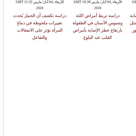
GMT 13:
الأربعاء ,04 آذار/ مارس GMT 10:38
الأربعاء ,04 آذار/ مارس GMT 11:32
2026
2026
ابة
دراسة تربط أمراض اللثة
دراسة تكشف أن الحمل يُحدث
مثل
وتسوس الأسنان في الطفولة
تغييرات ملحوظة في دماغ
ر
بارتفاع خطر الإصابة بأمراض
المرأة تؤثر على الانفعالات
القلب عند البلوغ
والتفاعل