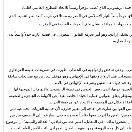
د الريسوني، الذي نُصب مؤخراً رئيساً للاتحاد القطري العالمي لعلماء
حرجاً بالغاً للتيار الإسلامي في المغرب، ممثلا في حزب "العدالة والتنمية" الذي
ه وازدواجية مواقفه بشأن ملف الحريات الفردية في
المغرب
.
ض
بشكل إرادي، وهو أمر يجرمه القانون المغربي، في قضية أثارت جدلاً واسعاً لدى
ية للمغاربة.
غرب، وحتى تناقض وازدواجية في الخطاب، ظهرت في تصريحات خليفة القرضاوي،
 السوداني قبل الزواج وحقها في الإجهاض، وهو موقف يتعارض مع تصريحات سابقة
، وهاجم فيها دعاة تقنين وشرعنة الإجهاض في بلاده.
 العينين حزبها، الذي رفض الخوض في قضية الريسوني والاتهامات الموجهة لها
ؤطر يتعلق بقوانين حماية الحياة الخاصة بعيداً عن الاتهامات الجاهزة والضعيفة
 الانحلال في المجتمع أو الابتعاد عن مرجعية الحزب.
 من القوانين صارت في حاجة إلى تغيير جذري، لأن حماية الحريات الجماعية تمر
لاميين" الذين ما إن يسمعوا نقاشاً بخصوصه حتى يسارعوا إلى التصنيف بين من
ن أن يشعروا بذلك. في المقابل، اعتبر عدد من قياديي "العدالة والتنمية" أن موضوع
اج إلى كل هذه الزوبعة، ومن بينهم سليمان العمراني نائب الأمين العام للحزب،