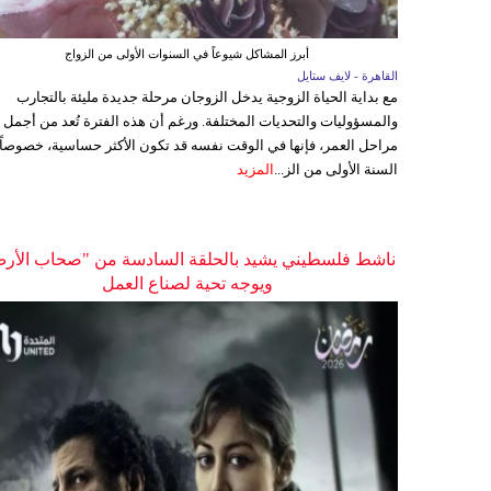
أبرز المشاكل شيوعاً في السنوات الأولى من الزواج
القاهرة - لايف ستايل
مع بداية الحياة الزوجية يدخل الزوجان مرحلة جديدة مليئة بالتجارب
والمسؤوليات والتحديات المختلفة. ورغم أن هذه الفترة تُعد من أجمل
مراحل العمر، فإنها في الوقت نفسه قد تكون الأكثر حساسية، خصوصاً
السنة الأولى من الز...
المزيد
ناشط فلسطيني يشيد بالحلقة السادسة من "صحاب الأر
ويوجه تحية لصناع العمل