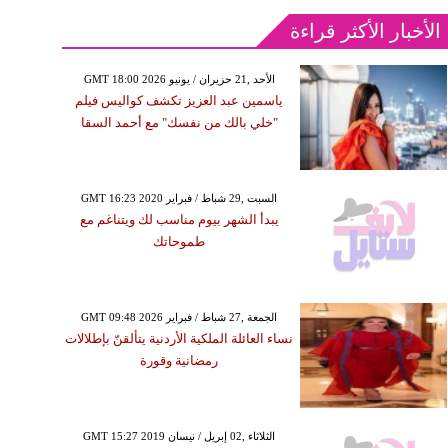
الأخبار الأكثر قراءة
GMT 18:00 2026 الأحد ,21 حزيران / يونيو
ياسمين عبد العزيز تكشف كواليس فيلم
"خلي بالك من نفسك" مع أحمد السقا
GMT 16:23 2020 السبت ,29 شباط / فبراير
يبدأ الشهر بيوم مناسب لك ويتناغم مع
طموحاتك
GMT 09:48 2026 الجمعة ,27 شباط / فبراير
نساء العائلة الملكية الأردنية يتألقنّ بإطلالات
رمضانية وقورة
GMT 15:27 2019 الثلاثاء ,02 إبريل / نيسان