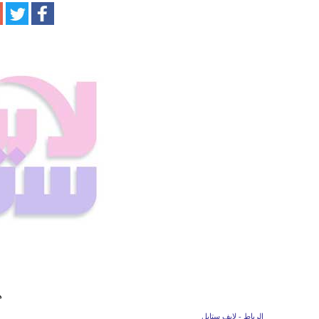
ه
الرباط - لايف ستايل