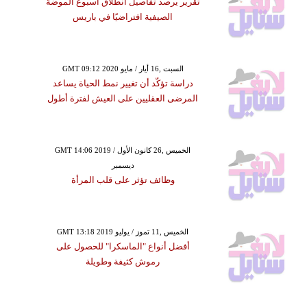
تقرير يرصد تفاصيل انطلاق أسبوع الموضة
الصيفية افتراضيًا في باريس
GMT 09:12 2020 السبت ,16 أيار / مايو
دراسة تؤكّد أن تغيير نمط الحياة يساعد
المرضى العقليين على العيش لفترة أطول
GMT 14:06 2019 الخميس ,26 كانون الأول /
ديسمبر
وظائف تؤثر على قلب المرأة
GMT 13:18 2019 الخميس ,11 تموز / يوليو
أفضل أنواع "الماسكرا" للحصول على
رموش كثيفة وطويلة