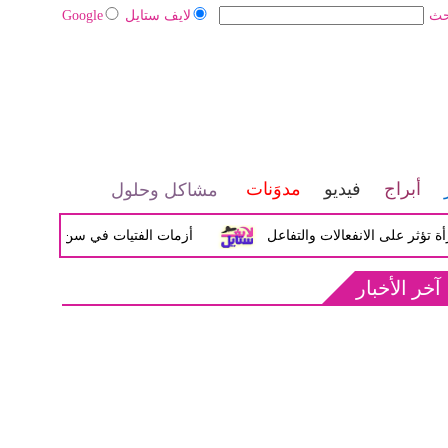
حث
لايف ستايل
Google
أبراج
فيديو
مدوَنات
مشاكل وحلول
لى الانفعالات والتفاعل
أزمات الفتيات في سن المراهقة بين الض
آخر الأخبار