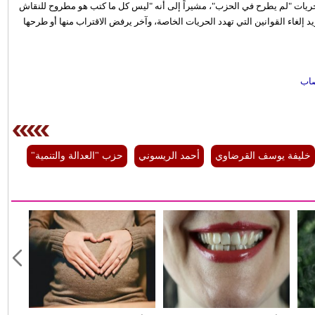
الحريات "لم يطرح في الحزب"، مشيراً إلى أنه "ليس كل ما كتب هو مطروح للنقاش
لغاء القوانين التي تهدد الحريات الخاصة، وآخر يرفض الاقتراب منها أو طرحها
تصاب
خليفة يوسف القرضاوي
أحمد الريسوني
حزب "العدالة والتنمية"