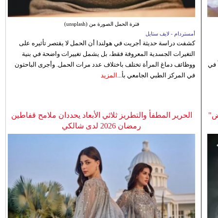
فترة الحمل الصورة من (unsplash)
أمستردام - لايف ستايل
كشفت دراسة حديثة أجريت في هولندا أن الحمل لا يقتصر تأثيره على
التغيرات الجسدية المعروفة فقط، بل يشمل تغييرات واضحة في بنية
 في
ووظائف دماغ المرأة تختلف باختلاف عدد مرات الحمل. وأجرى الباحثون
في المركز الطبي الجامعي بأ...
المزيد
ض"
الحرير المطفأ والتطريز ثلاثي الأبعاد يحددان ملامح قفاطين
رمضان 2026 لدى شالكي