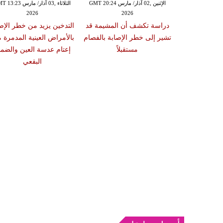
الإثنين ,02 آذار/ مارس GMT 20:18
الإثنين ,02 آذار/ مارس GMT 20:24
الثلاثاء ,03 آذار/ مارس 23
2026
2026
20
 سبب صعوبة
دراسة تكشف أن المشيمة قد
التدخين يزيد من خطر الإص
ات والوجبات
تشير إلى خطر الإصابة بالفصام
بالأمراض العينية المدمرة 
عد الشبع
مستقبلاً
إعتام عدسة العين والضمو
البقعي