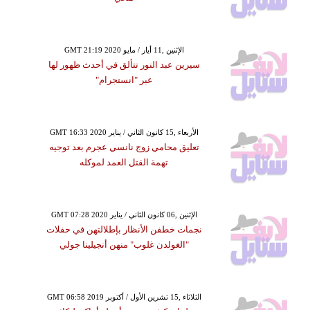
GMT 21:19 2020 الإثنين ,11 أيار / مايو
سيرين عبد النور تتألق في أحدث ظهور لها
عبر "انستجرام"
GMT 16:33 2020 الأربعاء ,15 كانون الثاني / يناير
تعليق محامي زوج نانسي عجرم بعد توجيه
تهمة القتل العمد لموكله
GMT 07:28 2020 الإثنين ,06 كانون الثاني / يناير
نجمات خطفن الأنظار بإطلالتهن في حفلات
"الغولدن غلوب" منهن أنجيلينا جولي
GMT 06:58 2019 الثلاثاء ,15 تشرين الأول / أكتوبر