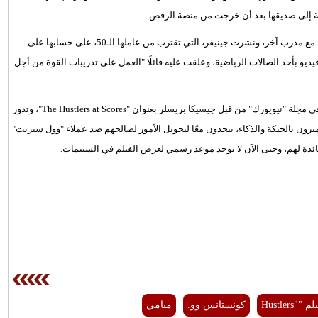
وجة إلى صديقها بعد أن خرجت من منصة الرقص.
شمل اليوم في صالة الألعاب الرياضية أيضا جلسة من التمارين الرياضية مع مدرب آخر، ونشرت جينيفر، التي تقترب من عاملها الـ50، على حسابها على
يو بأحد الصالات الرياضية، وعلقت عليه قائلًا "العمل على تدريبات القوة من أجل
فيلم جينيفر المرتقب، الذي ستخرجه لورين سكافاريا، يستند إلى مقال في مجلة "نيويورك" من قبل جيسيكا بريسلر بعنوان "The Hustlers at Scores"، وتدور
ون بالحنكة والذكاء، يتحدون معًا لتحويل الأمور لصالحهم ضد عملاء "وول ستريت"
م ""Hustlers
كونستانس وو.
ميامي