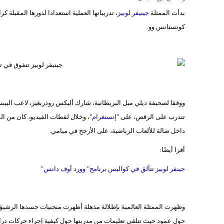
بدأت الممثلة
جينيفر لوبيز
كونستانس وو.
ووفقا لصحيفة ديلي ميل البريطانية، شارك أليكس رودريغيز، لاعب البيسي
تتدرب على الرقص، على "
إنستغرام
"، وخلال لقطات الفيديو، كان من ا
داخل صالة للألعاب الرياضية، على الأرجح في ميامي.
أقرا أيضًا:
جينفر لوبيز تتألق في كواليس برنامج" وورد أوف دانس"
وظهرت الممثلة العالمية بإطلالة مذهلة أظهرت منحنيات جسدها الرشيق 
حول عمود حيث تتلقى تعليمات من مدربتها حول كيفية إجراء حركات درام