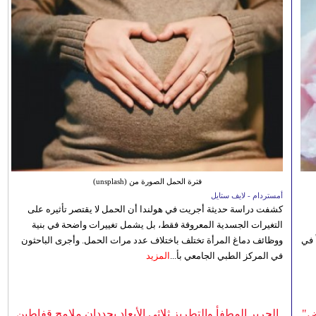
فترة الحمل الصورة من (unsplash)
أمستردام - لايف ستايل
كشفت دراسة حديثة أجريت في هولندا أن الحمل لا يقتصر تأثيره على
التغيرات الجسدية المعروفة فقط، بل يشمل تغييرات واضحة في بنية
 في
ووظائف دماغ المرأة تختلف باختلاف عدد مرات الحمل. وأجرى الباحثون
في المركز الطبي الجامعي بأ...
المزيد
ض"
الحرير المطفأ والتطريز ثلاثي الأبعاد يحددان ملامح قفاطين