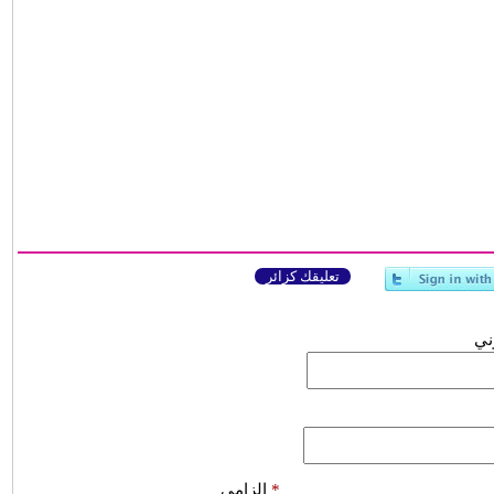
تعليقك كزائر
وني
*
إلزامي