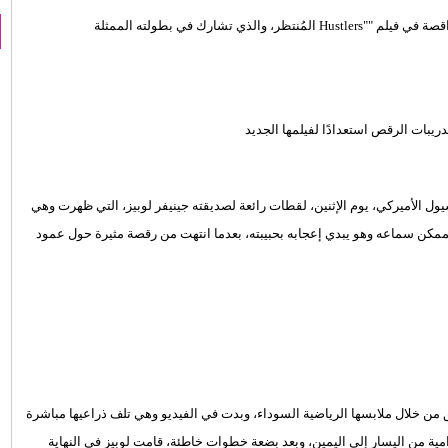
، تدريباتها العملية استعدادا لدورها المقبلة كراقصة في فيلم ""Hustlers المُنتظر، والذي تشارك في بطولته الممثلة
ول الأميركي، يوم الإثنين، لقطات رائعة لصديقته جينيفر لوبيز، التي ظهرت وهي
لممكن سماعه وهو يبدي إعجابه بحبيبته، بعدما انتهت من رقصة مثيرة حول عمود
من خلال ملابسها الرياضية السوداء، وبدت في الفيديو وهي تلف ذراعيها مباشرة
ية من اليسار إلى اليمين، وبعد بضعة خطوات خاطئة، قامت لوبيز في النهاية