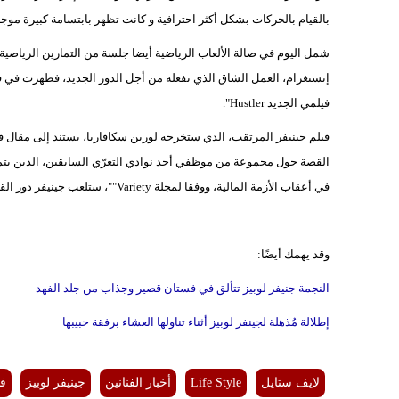
بالقيام بالحركات بشكل أكثر احترافية و كانت تظهر بابتسامة كبيرة م
إنستغرام، العمل الشاق الذي تفعله من أجل الدور الجديد، فظهرت في فيد
فيلمي الجديد Hustler".
القصة حول مجموعة من موظفي أحد نوادي التعرّي السابقين، الذين يتميز
في أعقاب الأزمة المالية، ووفقا لمجلة Variety""، ستلعب جينيفر دور القائدة لهم، وحتى الآن لا يوجد موعد رسمي لعرض الفيلم في السينمات.
وقد يهمك أيضًا:
النجمة جنيفر لوبيز تتألق في فستان قصير وجذاب من جلد الفهد
إطلالة مُذهلة لجينفر لوبيز أثناء تناولها العشاء برفقة حبيبها
لايف ستايل
Life Style
أخبار الفنانين
جينيفر لوبيز
فيل