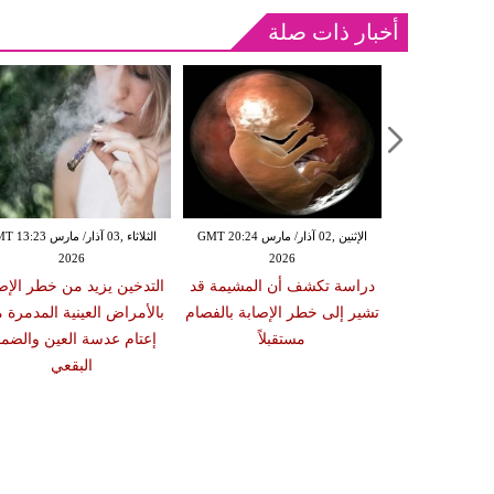
أخبار ذات صلة
الإثنين ,02 آذار/ مارس GMT 20:18
الإثنين ,02 آذار/ مارس GMT 20:24
الثلاثاء ,03 آذار/ مارس 23
2026
2026
20
 سبب صعوبة
دراسة تكشف أن المشيمة قد
التدخين يزيد من خطر الإص
ات والوجبات
تشير إلى خطر الإصابة بالفصام
بالأمراض العينية المدمرة 
عد الشبع
مستقبلاً
إعتام عدسة العين والضمو
البقعي