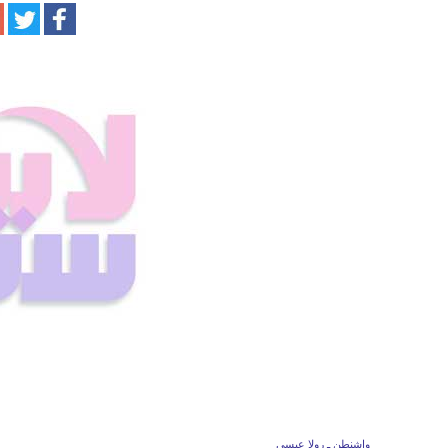
واشنطن ـ رولا عيسى