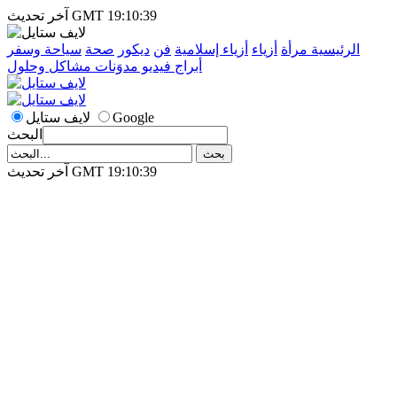
آخر تحديث GMT 19:10:39
الرئيسية
مرأة
أزياء
أزياء إسلامية
فن
ديكور
صحة
سياحة وسفر
أبراج
فيديو
مدوَنات
مشاكل وحلول
Google
لايف ستايل
البحث
آخر تحديث GMT 19:10:39