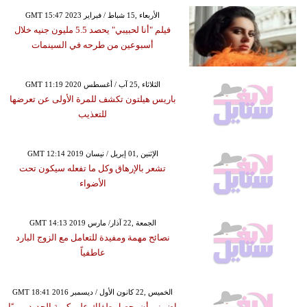
GMT 15:47 2023 الأربعاء ,15 شباط / فبراير
فيلم "أنا لحبيبي" يحصد 5.5 مليون جنيه خلال
أسبوعين من طرحه في السينمات
GMT 11:19 2020 الثلاثاء ,25 آب / أغسطس
باريس هيلتون تكشف للمرة الأولى عن تعرضها
للتعذيب
GMT 12:14 2019 الإثنين ,01 إبريل / نيسان
تشعر بالإرهاق وكل ما تفعله سيكون تحت
الأضواء
GMT 14:13 2019 الجمعة ,22 آذار/ مارس
نصائح مهمة ومفيدة للتعامل مع الزوج البارد
عاطفياً
GMT 18:41 2016 الخميس ,22 كانون الأول / ديسمبر
إضمني أن يحصل طفلكِ على كمية الحديد يوميًا