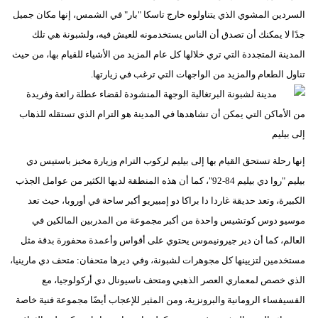
السردين المشوي الذي يتناولوه خارج تاسكا "بار" في الشمس، إنها مكان جميل
جدًا لا يمكنك أن تصدق أن الناس يستخدمونه للعيش فيه، ولشبونة هي تلك
المدينة المتجددة التي تري خلالها كل عام المزيد من الأشياء للقيام بها، من حيث
تناول الطعام والمزيد من الواجهات التي ترغب في زيارتها.
من الأماكن التي يمكن أن تشاهدها في المدينة هو الترام الذي تستقله للذهاب
إلى بيليم
إنها رحلة تستحق القيام بها إلى بيليم لركوب الترام وزيارة مخبز باستيس دي
بيليم "روا دي بيليم 84-92"، كما أن هذه المنطقة لديها الكثير من عوامل الجذب
الكبيرة، وتعد حديقة غاردا دا براكا دو إمبيريو أكبر ساحة في أوروبا، حيث تعد
موسيو دوس كوتشيس واحدة من أكبر مجموعة من المدربين المالكين في
العالم، كما أن دير جيرونيموس يحتوي على أقواس وأعمدة محفورة بدقة مثل
مستخدمين لتزيينها كل مجوهرات لشبونة، وفي ديرها متحفان: متحف دي مارينيا،
الذي خصص لمعماري العصر الذهبي ومتحف ناسيونال دي أركولوجيا، مع
الفسيفساء الرومانية والبرونزية، ومن المثير للإعجاب أيضًا مجموعة فنية خاصة