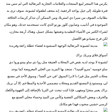
يكرس هذا المتجر لبيع المنتجات والعلامات التجارية البرتغالية التي لم تنس منذ
فترة طويلة، إلى جيل يواجه الرجعية، إنه متحف لطفولة لشبونة، سوف ترى به
بطانيات الصوف من سيرا دي استريلا، ومن الممكن أن تتذكر كريمات الحلاقة
الموجودة في أنابيب، وصابون كلوز بورتو الذي كانت تستخدمه جدتك، وهو مكان
لشراء الكثير من الأشياء التقليدية وتعبئتها بشكل جميل، وهناك أربعة مخازن،
لكن فرع تشيادو هو الأفضل.
أسواق فلاي وبريك براك
لشبونة لا يوجد لديه نقص في المحلات العتيقة مثل روا دي ساو بينتو وروا دي
ساو خوسيه "مترو أفينيدا"، ستجد بها المزيد من الحلي المعروضة كما يوجد
محلات الخمر مثل فيرا دا لادرا السوق "في حي ألفما"، وسوق الأحد في مصنع
لي، ومستودع المصنع القديم ومحلات مصممي الأحذية والمطاعم، إلا أن بريك
براك يعتبر متجرًا ومقهى، فإذا كنت تبحث عن الثريا بالإضافة إلى القهوة والكعك
والخزف، وبعض السكاكين الفضية وكأس من النبيذ وحساء محلي الصنع مع
كرسي خشبي منحوت فهذا هو مكانك.