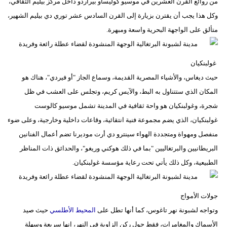
من روائع القرن العشرين في موسيو كوليساو بيراردو داخل مركز بيليم الثقافي،
وكل هذا يجب أن يقترن بزيارة إلى القرن السادس عشر توري دي بيليم الشهير،
متألق على الواجهة البحرية واسعة ومبهرة.
غولبنكيان
حيث ديغاس، والأشياء المصرية القديمة، وسماع الجاز "أو فيردي"، هناك هو
المكان الذي ستتناول به البط، والآيس كريم، وتجلس على العشب في ظل
شجرة، وغولبنكيان هو واحة ثقافية في المدينة تشمل موسيو كالوست
غولبنكيان، الذي يضم مجموعة فنية انتقائية، وقاعات داخلية وخارجية، وعلى ضوء
منفصل ومهواة ومتجددة الهواء سينترو دي أرت موديرنا تضم أعمال الفنانين
البريطانيين والبرتغاليين "بما في ذلك هوكني وريغو"، والحدائق ذات المناظر
الطبيعية، وكل ذلك يأتي تحت رعاية مؤسسة غولبنكيان.
جولات الأمواج
وتواجه لشبونة نهر تاغوس، كما أنها تطل على
المحيط الأطلسي
حيث صيد
الأسماك والمغامرات، فقط حول ركن الزاوية في النهر، إنها سريعة وسهلة