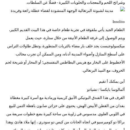
وشرائح اللحم والمعجنات والحلويات الكبيرة - فضلًا عن السلطات.
Insolito
الطعام الجيد يأتي ملفوفة في تجربة طعام خاصة في هذا البيت القديم الكبير،
ويتم الوصول إلى غرفة الطعام الأنيقة من خلال ستارة، حيث يعمل
ميكسولوجيست بجد خلف بار مضاء بالثريات المتطورة، وتطل طاولات التراس
على أسطح المنازل وأضواء المدينة أدناه، ومن الممكن أن تجرب مخالب
الأخطبوط على البخار مع هريس البطاطس البنفسجي؛ أو المحار أو شريحة لحم
الخروف، مع النبيذ البرتغالي.
أين يمكنك أ تقيم
ألمالوسا بايكسا / تشيادو
الغرف في هذا الفندق البوتيكي الأنيق كريمية ورمادية مع أسرة كبيرة مغطاة
بفدان من القطن الأبيض الهش، يحتوي على خزائن صابون باهظة الثمن للبيع
في اللوبي العلوي. مدسوس في زاوية من ساحة كبيرة بضع خطوات سريعة من
براكا دو كوميرسيو في اتجاه الحانات من كيس دو سودري ، إنها ملاذ هادئ، وهذا