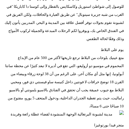
للوصول إلى شواطئ استوريل وكاسكايس بالقطار وإلى كوستا دا كاباريكا "في
الغرب من شبه جزيرة سيتوبال" عن طريق العبارة والحافلات، ولكن الفريق في
لشبونة تقوم بجولات توفر أفضل علاقة بين المدينة و البحر، المدربين يأتون إليك
في الفندق الخاص بك، ويوفروا لكم الرحلات المبدعة والجميلة لركوب الأمواج
وذلك وفقًا لحالة الطقس.
يوم على البلاط
متع عينيك بلوحات من البلاط ترجع تاريخها لأكثر من 500 عام من الإبداع
المحموم في موسيو دو أزوليغو، التي تقع في أديرة لا تبعد كثيرًا عن محطة سانتا
أبولونيا، إنها مثل أي مكان آخر، على الرغم من أن 38 لوحة زرقاء وبيضاء من
القرن 18 توضح خرافات لا فونتين داخل كنيسة ساو فيسنتي دي فور، ومحبي
البلاط مع جيوب عميقة يجب أن تحقق في الفنادق بالاسيو بلمونتي أو بالاسيو
راماليت، حيث يتم تغطية الجدران الداخلية، ودخول المتحف 5 يورو، مفتوح من
10 صباحًا حتى 6 مساءً،
متجر فيدا بورتوغيزا