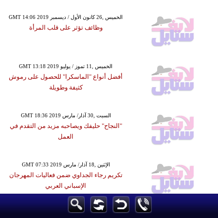
GMT 14:06 2019 الخميس ,26 كانون الأول / ديسمبر
وظائف تؤثر على قلب المرأة
GMT 13:18 2019 الخميس ,11 تموز / يوليو
أفضل أنواع "الماسكرا" للحصول على رموش
كثيفة وطويلة
GMT 18:36 2019 السبت ,30 آذار/ مارس
"النجاح" حليفك ويصاحبه مزيد من التقدم في
العمل
GMT 07:33 2019 الإثنين ,18 آذار/ مارس
تكريم رجاء الجداوي ضمن فعاليات المهرجان
الإسباني العربي
GMT 19:30 2019 الثلاثاء ,29 كانون الثاني / يناير