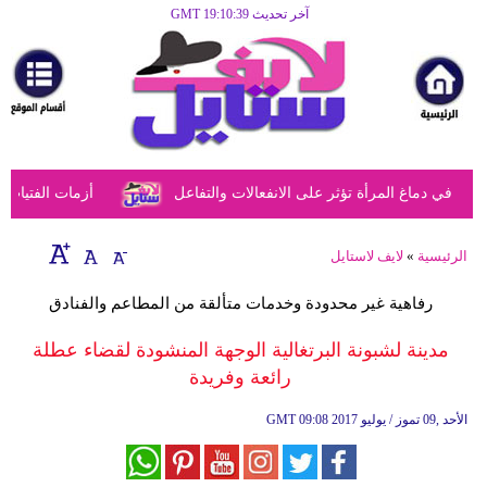
آخر تحديث GMT 19:10:39
الرئيسية
مرأة
أزياء
أزياء
ي دماغ المرأة تؤثر على الانفعالات والتفاعل
أزمات الفتيات في 
إسلامية
فن
الرئيسية
»
لايف لاستايل
ديكور
رفاهية غير محدودة وخدمات متألقة من المطاعم والفنادق
صحة
مدينة لشبونة البرتغالية الوجهة المنشودة لقضاء عطلة
رائعة وفريدة
سياحة
وسفر
09:08 2017 الأحد ,09 تموز / يوليو
GMT
أبراج