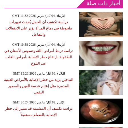
أخبار ذات صلة
GMT 11:32 2026 الأربعاء ,04 آذار/ مارس
دراسة تكشف أن الحمل يُحدث تغييرات
ملحوظة في دماغ المرأة تؤثر على الانفعالات
والتفاعل
GMT 10:38 2026 الأربعاء ,04 آذار/ مارس
دراسة تربط أمراض اللثة وتسوس الأسنان في
الطفولة بارتفاع خطر الإصابة بأمراض القلب
عند البلوغ
GMT 13:23 2026 الثلاثاء ,03 آذار/ مارس
التدخين يزيد من خطر الإصابة بالأمراض العينية
المدمرة مثل إعتام عدسة العين والضمور
البقعي
GMT 20:24 2026 الإثنين ,02 آذار/ مارس
دراسة تكشف أن المشيمة قد تشير إلى خطر
الإصابة بالفصام مستقبلاً