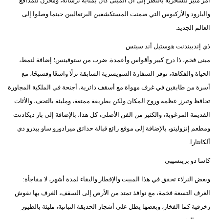
أمر مثير للسخرية بالنظر إلى أن المبنى كان بمثابة ترسانة، ومخزن للمدافع
والبارود والأركبوس التي ضمنت المستكشفين البرتغاليين حينما وصلوا إلى
العالم الجديد.
ذي إنديبندنت هوستيل أند سيتس
مبنى فخم، ذا درج كبير وأقواس وأعمدة. ضرب من ستوفينس؛ إضافة لنمط،
الحياة والفكاهة، توفر السفارة السويسرية السابقة نزلًا واسعًا وفسيحًا، مع
أسرة من طابقين في غرف مهواة مع أسقف دائرية، أجنحة في الملكية المجاورة
تحافظ وتبرز عظمة وروح المكان ولكن بطريقة ممتعة، ومليئة بالتحف، والأثاث
القديمة المرغوبة، والكثير من الفن الأصلي، كل هذا، بالإضافة إلى بار ديكادنت
ومطعم إنزوليتو، بالإضافة إلى موقع رائع قبالة حدائق ميرادورو ساو بيدرو دي
ألكانتارا.
كاسا دو برينسيبي
وبعض النزلاء تحقق في هذا المبيت والإفطار والبقاء لمدة أشهر، لا مفاجأة:
الغرف التسعة فخمة، مع نوافذ تمتد من الأرض إلى السقف، الغرف بها نقوش
زخرفية كما الفخار، وبعضها يطل على أشجار الحديقة النباتية، مليئة بالطيور