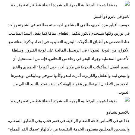
باتيو في بايرو دو أفيليز
خوسيه أفيليز مرة أخرى، طاهي المشاهير لديه ستة مطاعم في لشبونة وواحد
في بورتو، وكلها تستخدم ديكور لتكمل الطعام، تمامًا كما يفعل النبيذ المناسب.
هنا، التخصص هو أطباق المأكولات البحرية التقليدية في إعداد يذكرنا بفناء، مع
الأكواخ، من التونة السوداء في الزنجبيل المالحة على لوحة الفيروز، وسلطة
الأخمص المخملية وجراد البحر في وعاء من النحاس، فإنه من المستحيل أن
نتصور أفضل المأكولات البحرية في مكان آخر، حتى أكوردا "الجمبري والخبز
والبيض لينة والفلفل والكزبرة، أثارت لتبدو وكأنها سوجي ويتابيكس، ويعتبرها
العديد من الأطفال البرتغاليين عقوبة إلهية، كما ستستمتع بالنبيذ الخالي من
العيوب.
بالاسيو تشيادو
هذا هو في الأساس قاعة الطعام الراقية، في قصر فخم، وفي الطابق السفلي،
والمنتجين المحليين يفضلون الخدمة التقليدية من باكالهاو "سمك القد المملح"