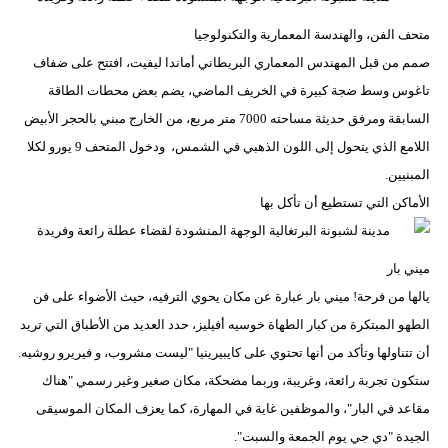
متحف الفن، والهندسة المعمارية والتكنولوجيا
صمم من قبل المهندس المعماري البريطاني أماندا ليفيت، افتتح على ضفاف
تاغوس وسط ضجة كبيرة في الخريف الماضي، يضم بعض محطات الطاقة
السابقة ومرفق حديثة مساحته 7000 متر مربع، من الخارج مبني بالحجر الأبيض
اللامع الذي يتحول إلى اللون الذهبي في الشمس، ودخول المتحف 9 يورو لكلا
المبنيين.
الأماكن التي تستطيع أن تأكل بها
ميني بار
يالها من فرحة! ميني بار عبارة عن مكان يحوي الترفيه، حيث الأضواء على فن
الطهو المبتكرة من كبار الطهاة خوسيه أفيليز، حدد العديد من الأطباق التي تريد
أن تتناولها وتأكد من أنها تحتوي على كايبيرينيا "ليست مشروب، و فيريرو روشيه.
ستكون تجربة رائعة، وغريبة، وربما مضحكة، مكان صغير وغير رسمي "هناك
مقاعد في البار"، والموظفين غاية في المهارة، كما يعزف المكان الموسيقى
الجيدة "دي جي يوم الجمعة والسبت".