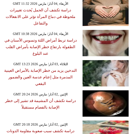
GMT 11:32 2026 الأربعاء ,04 آذار/ مارس
دراسة تكشف أن الحمل يُحدث تغييرات
ملحوظة في دماغ المرأة تؤثر على الانفعالات
والتفاعل
GMT 10:38 2026 الأربعاء ,04 آذار/ مارس
دراسة تربط أمراض اللثة وتسوس الأسنان في
الطفولة بارتفاع خطر الإصابة بأمراض القلب
عند البلوغ
GMT 13:23 2026 الثلاثاء ,03 آذار/ مارس
التدخين يزيد من خطر الإصابة بالأمراض العينية
المدمرة مثل إعتام عدسة العين والضمور
البقعي
GMT 20:24 2026 الإثنين ,02 آذار/ مارس
دراسة تكشف أن المشيمة قد تشير إلى خطر
الإصابة بالفصام مستقبلاً
GMT 20:18 2026 الإثنين ,02 آذار/ مارس
دراسة تكشف سبب صعوبة مقاومة الدونات