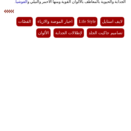
الجذابة والحيوية بالمعاطف بالألوان القوية ومنها الأحمر والنيلي و
الفوشيا
.
لايف استايل
Life Style
اخبار الموضة والازياء
القصّات
تصاميم جاكيت الجلد
لإطلالات الجذابة
الألوان