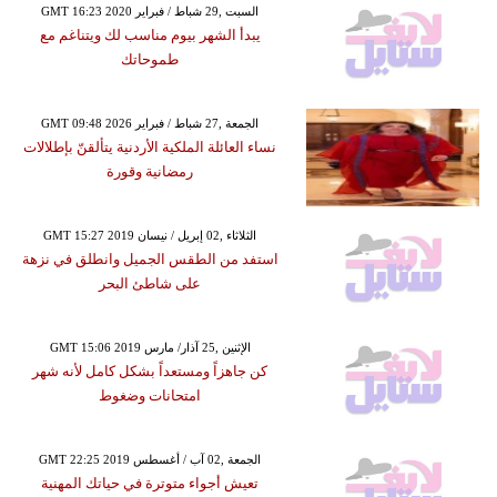
GMT 16:23 2020 السبت ,29 شباط / فبراير
يبدأ الشهر بيوم مناسب لك ويتناغم مع
طموحاتك
GMT 09:48 2026 الجمعة ,27 شباط / فبراير
نساء العائلة الملكية الأردنية يتألقنّ بإطلالات
رمضانية وقورة
GMT 15:27 2019 الثلاثاء ,02 إبريل / نيسان
استفد من الطقس الجميل وانطلق في نزهة
على شاطئ البحر
GMT 15:06 2019 الإثنين ,25 آذار/ مارس
كن جاهزاً ومستعداً بشكل كامل لأنه شهر
امتحانات وضغوط
GMT 22:25 2019 الجمعة ,02 آب / أغسطس
تعيش أجواء متوترة في حياتك المهنية