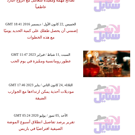
نصائح مهمة ومفيدة للتعامل مع الزوج البارد
عاطفياً
GMT 18:41 2016 الخميس ,22 كانون الأول / ديسمبر
إضمني أن يحصل طفلكِ على كمية الحديد يوميًا
مع هذه الخطوات
GMT 11:47 2023 السبت ,11 شباط / فبراير
عطور رومانسية وممّيزة في يوم الحب
GMT 17:46 2023 الثلاثاء ,24 كانون الثاني / يناير
موديلات أحذية يمكن ارتداءها مع الجوارب
الضيقة
GMT 05:24 2020 الأحد ,05 تموز / يوليو
تقرير يرصد تفاصيل انطلاق أسبوع الموضة
الصيفية افتراضيًا في باريس