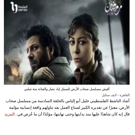
أفيش مسلسل صحاب الأرض للممثل إياد نصار والفنانة منة شلبي
القاهرة - لايف ستايل
أشاد الناشط الفلسطيني خليل أبو إلياس بالحلقة السادسة من مسلسل صحاب
الأرض، معبرًا عن تقديره الكبير لصناع العمل بعد تناولهم واقعة إنسانية مؤلمة
قال إنه كان شاهدًا عليها منذ بدايتها وحتى نهايتها، مؤكدًا أن ما عُرض في...
المزيد