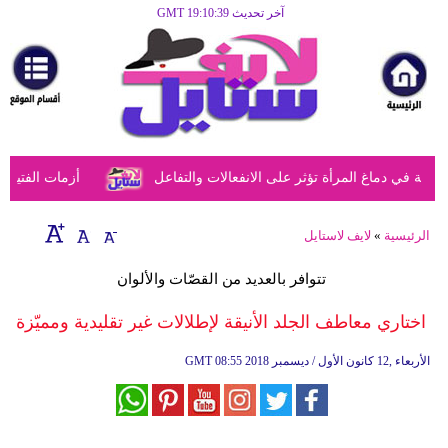
آخر تحديث GMT 19:10:39
الرئيسية
مرأة
أزياء
أزياء
في دماغ المرأة تؤثر على الانفعالات والتفاعل
أزمات الفتيات ف
إسلامية
فن
الرئيسية
»
لايف لاستايل
ديكور
تتوافر بالعديد من القصّات والألوان
صحة
اختاري معاطف الجلد الأنيقة لإطلالات غير تقليدية ومميّزة
سياحة
08:55 2018 الأربعاء ,12 كانون الأول / ديسمبر
GMT
وسفر
أبراج