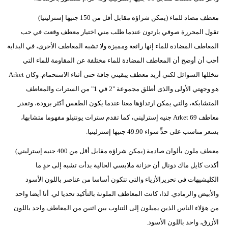
معطف مضاد للماء (يمكن شراؤه مقابل أقل من 150 جنيها إسترلينيا)
تقول المحررة صوفي بارتون عندما طلب مني اختيار معطف وقعت في حب
المعاطف المضادة للماء إنها رائعة ومميزة ولا تشبه المعاطف الأخرى، في البداية
أحب أن أوضح أن المعاطف المضادة للماء مختلفة عن المقاومة للماء التي
تتخللها السوائل لكني أريد معطف يبقيني جافة حتى أثناء الاستحمام. وكان Arket
هو وجهتي الأولى والذى أطلق مجموعة "2 في 1" من السترات والمعاطف
المتشابكة، والتي يمكن ارتداؤها معنا عندما يكون الطقس أكثر برودة، وتقدر
معاطف Arket 69 جنيه إسترليني، كما تقدم سترات يونتيلو مفهوما متشابها،
بسعر مناسب على حدٍّ سواء 49.90 جنيها إسترلينيا.
معطف ملون بألوان صادمة (يمكن شراؤه مقابل أقل من 400 جنيه إسترليني)
أكدت كايل ماك دونال أن خزانة ملابسي الحالية بدأت تشبه إلى حدٍ ما
الكليشيهات في تحريرالأزياء والتي تتكون أساسا من عناصر باللون الأسود
والأبيض والرمادي. لذا، كانت المعاطف الملونة بالتأكيد تحديا لي. أنا أيضا واحد
من هؤلاء الناس الذين يميلون إلى التناوب بين اثنين من المعاطف واحد باللون
الأزرق، واحد باللون الأسود.