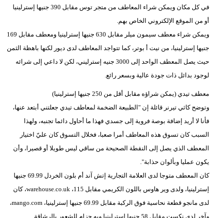
في كل مكان ويمكن شراء المعاطف من متجر توس مقابل 390 جنيها إسترلينيا
أو من الموقع الإلكتروني الخاص بهم.
ويمكن شراء معطف سيمون ميلر مقابل 630 جنيها إسترلينيا ومعطف مقابل 169
جنيها إسترلينيا، من نيت أ بوتر، كما تتواجد المعاطف لدى ديور لكنها باهظة الثمن
حيث يصل المعطف الواحد إلى 3000 جنيه إسترليني، لكن لا داعي إلى شرائه
لوجود بدائل ذات جودة عالية وبسعر رائع.
معطف تيدي (يمكن شراؤه مقابل أقل من 250 جنيها إسترلينيا)
وتوضح كاثي تيرنر قائلة إن "الطبيعة الضخمة لمعاطف تيدي جعلتني أبتعد عنها،
فأنا لا أريد إضافة بوصة فروية إلى جسدي فهذا ما أحاول دائما تجنبه، ولهذا
السبب كان تسوق هذه المعاطف أمرا صعبا، فخلال التسوق كان عليّ اختيار
المعطف الذي يصل إلى النقطة الصحيحة من ساقي ليس طويلا أو قصيرا، وأن
يكون عمليا وبألوان حذابة".
كان المعطف متوجا لدى العلامة التجارية إتش آند أم بلون الخردل 69.99 جنيها
إسترلينيا، ولدى وير هاوس باللون الكريمي مقابل 115، warehouse.co.uk، كان
لدى مانجو قطعة نحاسية فوق الركبة مقابل 69.99 جنيها إسترلينيا، mango.com،
وآخر لدى نكست مقابل 58 جنيها إسترلينيا وبه حزام للشعور بالرشاقة.