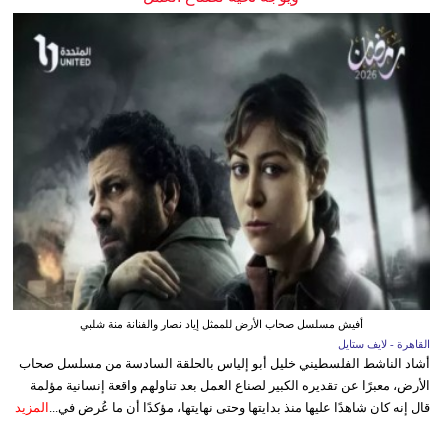
أفيش مسلسل صحاب الأرض للممثل إياد نصار والفنانة منة شلبي
القاهرة - لايف ستايل
أشاد الناشط الفلسطيني خليل أبو إلياس بالحلقة السادسة من مسلسل صحاب
الأرض، معبرًا عن تقديره الكبير لصناع العمل بعد تناولهم واقعة إنسانية مؤلمة
قال إنه كان شاهدًا عليها منذ بدايتها وحتى نهايتها، مؤكدًا أن ما عُرض في...
المزيد