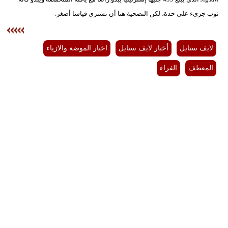
ثوب جريء على حدة، لكن النصحية هنا أن تشتري قياسا أصغر.
لايف ستايل
أخبار لايف ستايل
اخبار الموضة والازياء
المعطف
الفراء