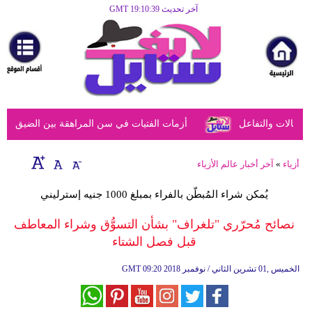
آخر تحديث GMT 19:10:39
الرئيسية
مرأة
أزياء
أزياء
الات والتفاعل
أزمات الفتيات في سن المراهقة بين الضيق النفسي
إسلامية
فن
أزياء
»
آخر أخبار عالم الأزياء
ديكور
يُمكن شراء المُبطّن بالفراء بمبلغ 1000 جنيه إسترليني
صحة
نصائح مُحرّري "تلغراف" بشأن التسوُّق وشراء المعاطف
قبل فصل الشتاء
سياحة
وسفر
09:20 2018 الخميس ,01 تشرين الثاني / نوفمبر
GMT
أبراج