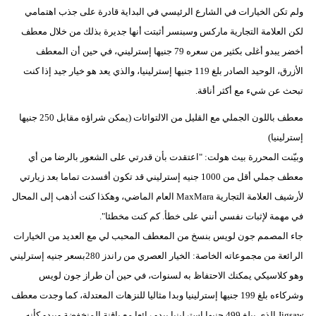
ولم تكن الخيارات في الشارع الرئيسي في البداية قادرة على جذب اهتمامي
لكن العلامة التجارية ماركس وسبنسر أثبتت أنها جديرة بذلك من خلال معطف
أخضر يبدو أغلى بكثير من سعره 79 جنيها إسترليني، في حين أن المعطف
الأزرق، الوحيد الصادر بلغ 119 جنيها إسترلينيا، والذي يعد هو خيار جيد إذا كنت
تبحث عن شيء مع أكثر أناقة.
معطف باللون الجملي مع القليل من الالتوائات (يمكن شراؤه مقابل 250 جنيها
إسترلينيا)
وبيّنت المحررة بيث هولت: "اعتقدت بأن قدرتي على الشعور بالرضا من أي
معطف جملي أقل من 1000 جنيه إسترليني قد تكون أفسدت تماما بعد زيارتي
لأرشيف العلامة التجارية MaxMara العام الماضي، وهكذا كنت أذهب إلى المحال
في مهمة لإثبات نفسي أنني على خطأ. كم كنت مخطئا".
جاء المصمم جون لويس بنسخ من المعطف المحبب لي مع العديد من الخيارات
الرائعة من مجموعاته الخاصة: الخيار العصري من راندز 280بسعر جنيه إسترليني
وهو كلاسيكي يمكنك الاحتفاظ به لسنوات، في حين أن طراز جون لويس
وشركاءه بلغ 199 جنيها إسترلينيا وبدا مثاليا للنزهات المعتدلة، كما وجدت معطف
Jigsaw الذي يبلغ 499 جنيها إسترلينيا يبدو رائعا مع ياقنة المنخفضة ويبدو كأنه