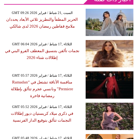
GMT 09:26 2026 السبت ,21 شباط / فبراير
الحرير المطفأ والتطريز ثلاثي الأبعاد يحددان
ملامح قفاطين رمضان 2026 لدى شالكي
GMT 06:04 2026 الثلاثاء ,17 شباط / فبراير
نجمات تألقن بتنسيق المعطف الفرو البني في
إطلالات شتاء 2026
GMT 05:57 2026 الثلاثاء ,17 شباط / فبراير
منافسة الأناقة تشتعل في “Ramadan
Premiere” ونانسي عجرم تتألق بإطلالة
رمضانية فاخرة
GMT 05:52 2026 الثلاثاء ,17 شباط / فبراير
في ذكرى ميلاد كريستيان ديور إطلالات
النجمات تتألق بتوقيع الدار الفرنسية
GMT 05:48 2026 الثلاثاء ,17 شباط / فبراير