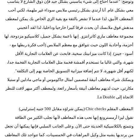
وتوضح: "عندما أحتاج إلى شيء يناسبني بشكل جيد فإن ذوق الشارع لا يتناسب
معي بشكل عام. أنا أرتدي بشكل رئيسي ملابس سوداء غير ملهمة، لكني أحب
المعطف الأنيق، لذا عندما لا تشعر بالثقة مع بقية الزي الخاص بك يمكن لمعطف
مدهش فوق ملابسك أن يحدث فرقا كبيرا خارجيا وداخليا، لذا لقد أعجبني
مجموعة معاطف ماري كاترانتزو.. إنها ناعمة بشكل جميل، كلاسيكيو مزدوجة، لها
أحزمة، وأحادية اللون حيث تتوافق مع معظم الملابس (أحب فكرة ربطها مع -
أسود - جينز). إذا كانت ميزانيتك سخية، فابحث عن العلامات التجارية الأقل
شهرة، والتي غالبا ما تستخدم أقمشة فخمة مثل العلامات التجارية الفخمة جدا،
لكنهم أقل شهورة، لا تتم إضافة ميزانية التسويق الخاصة بهم إلى التكلفة".
ويمكنك شراء معاطف أنيقة لمصمين أمثال جاكوموس أو ماجي مادلين أو ستيلا
مكارثي، حيث لديهم معاطف أنيقة بأسعار رائعة، ولمعطف أكثر مبهر لافت للنظر
الاتجاة إلى La Double.
المعطف المقلم Chic checks (يمكن شراؤه مقابل 500 جنيه إسترليني)
تقول ليزا أرمسترونغ إنها تحب هذه المعاطف لأنها تجلب الكثير من الطاقة
وتتمتع بالكلاسيكية الحديثة حتى الآن. وعلى الجانب السلبي فإنها يمكنها أن تجعل
من يرتديها يشبه مثل وكيل المراهنات في الخمسينات، كما تتواجد تلك المعاطف