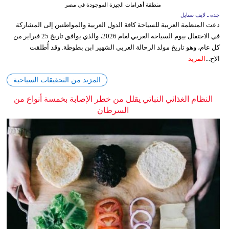
منطقة أهرامات الجيزة الموجودة في مصر
جدة ـ لايف ستايل
دعت المنظمة العربية للسياحة كافة الدول العربية والمواطنين إلى المشاركة
في الاحتفال بيوم السياحة العربي لعام 2026، والذي يوافق تاريخ 25 فبراير من
كل عام، وهو تاريخ مولد الرحالة العربي الشهير ابن بطوطة. وقد أُطلقت
الاح...
المزيد
المزيد من التحقيقات السياحية
النظام الغذائي النباتي يقلل من خطر الإصابة بخمسة أنواع من
السرطان