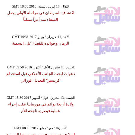
GMT 18:58 2018 الثلاثاء ,17 إبريل / نيسان
اكتشاف السرطان في مراحله الأولى يجعل
الشفاء منه أمراً ممكناً
GMT 16:38 2017 الأحد ,11 حزيران / يونيو
الرمان و فوائده للقضاء على السمنة
GMT 09:50 2016 الإثنين ,03 تشرين الأول / أكتوبر
دعوات لبحث الجانب الأخلاقي قبل استخدام
"كريسبر" للتعديل الوراثي
GMT 15:30 2017 الجمعة ,13 تشرين الأول / أكتوبر
ولادة أربعة توائم في موريتانيا عقب إجراء
عملية قيصرية ناجحة للأم
GMT 08:06 2017 الأحد ,16 تموز / يوليو
اوولا جونسون تبوح بسر تصميماتها المميزة