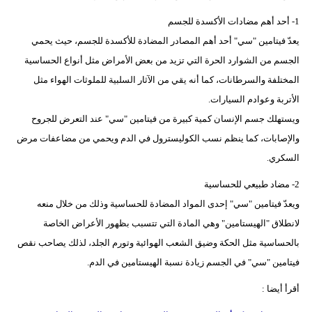
1- أحد أهم مضادات الأكسدة للجسم
يعدّ فيتامين "سي" أحد أهم المصادر المضادة للأكسدة للجسم، حيث يحمي
الجسم من الشوارد الحرة التي تزيد من بعض الأمراض مثل أنواع الحساسية
المختلفة والسرطانات، كما أنه يقي من الآثار السلبية للملوثات الهواء مثل
الأتربة وعوادم السيارات.
ويستهلك جسم الإنسان كمية كبيرة من فيتامين "سي" عند التعرض للجروح
والإصابات، كما ينظم نسب الكوليسترول في الدم ويحمي من مضاعفات مرض
السكري.
2- مضاد طبيعي للحساسية
ويعدّ فيتامين "سي" إحدى المواد المضادة للحساسية وذلك من خلال منعه
لانطلاق "الهيستامين" وهي المادة التي تتسبب بظهور الأعراض الخاصة
بالحساسية مثل الحكة وضيق الشعب الهوائية وتورم الجلد، لذلك يصاحب نقص
فيتامين "سي" في الجسم زيادة نسبة الهيستامين في الدم.
أقرأ أيضا :