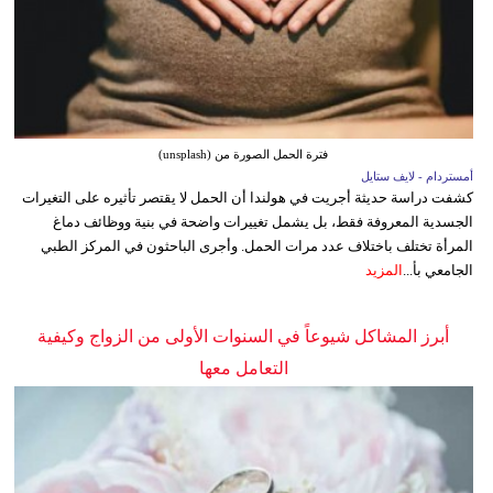
فترة الحمل الصورة من (unsplash)
أمستردام - لايف ستايل
كشفت دراسة حديثة أجريت في هولندا أن الحمل لا يقتصر تأثيره على التغيرات
الجسدية المعروفة فقط، بل يشمل تغييرات واضحة في بنية ووظائف دماغ
المرأة تختلف باختلاف عدد مرات الحمل. وأجرى الباحثون في المركز الطبي
الجامعي بأ...
المزيد
أبرز المشاكل شيوعاً في السنوات الأولى من الزواج وكيفية
التعامل معها