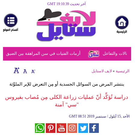
آخر تحديث GMT 19:10:39
الرئيسية
مرأة
أزياء
أزياء
عالات والتفاعل
أزمات الفتيات في سن المراهقة بين الضيق النفسي
إسلامية
فن
الرئيسية
»
لايف لاستايل
ديكور
ينتشر المرض من السوائل الجسدية أو مِن التعرض للإبر الملوَّثة
صحة
دراسة تُؤكِّد أنّ عمليات زراعة الكلى مِن مُصاب بفيروس
"سي" آمنة
سياحة
وسفر
08:51 2019 الأحد ,15 أيلول / سبتمبر
GMT
أبراج