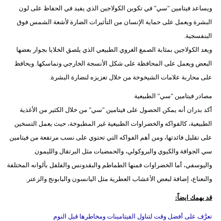
ويساعد فيتامين "سي" في تكوين الكولاجين الذي يفيد في الحفاظ على لون
البشرة ويعمل على حماية الإنسان من التأثيرات الضارة لأشعة الشمس فوق
البنفسجية.
ويعد الكولاجين بمثابة الصمغ الغروي الطبيعي الذي يلصق الخلايا بجوار بعضها
البعض ويعمل على المحافظة على شكل الأنسجة الخارجي وتماسكها. ويحافظ
على محاربة علامات الشيخوخة من خلال تعزيزه لنضارة البشرة.
مصادر فيتامين "سي" الطبيعية
أكد بدران أنه يمكن الحصول على فيتامين "سي" من خلال الكثير من الأغذية
الطبيعية، كالفواكه والخضراوات الطبيعية غير المطبوخة، حيث يعمل التسخين
على تقليل فائدتها، ومن أهم الفواكه التي تحتوي على نسب مرتفعة من فيتامين
سي الجوافة والكيوي والبروكولي، والحمضيات مثل البرتقال والليمون
واليوسفي، أما الخضراوات فمنها الطماطم والبقدونس والفلفل بألوانه المختلفة
والنعناع، إضافة لبعض الأعشاب العطرية مثل اليانسون والبابونج والزعتر.
قد يهمك ايضاً:
تعرَّف على أفضل وقت لتناول الفيتامينات ومخاطرها قبل النوم