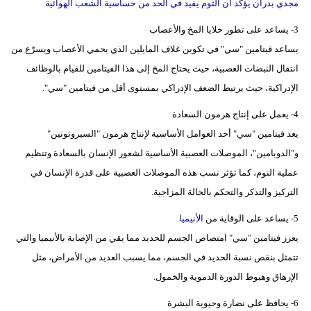
مجدي بدران يؤكد أن الثوم يفيد في الحد من حساسية الشعب الهوائية
3- يساعد على تطور خلايا المخ والأعصاب
يساعد فيتامين "سي" في تكوين غلاف المايلين الذي يحمي الأعصاب ويسرّع من
انتقال النبضات العصبية، حيث يحتاج المخ إلى هذا الفيتامين للقيام بالوظائف
الإدراكية، حيث يرتبط الضعف الإدراكي بمستوى أقل من فيتامين "سي".
4- يعمل على إنتاج هرمون السعادة
يعد فيتامين "سي" أحد العوامل الأساسية لإنتاج هرمون "السيروتونين"
و"الدوبامين"، الموصلات العصبية الأساسية لشعور الإنسان بالسعادة وتنظيم
عملية النوم، كما تؤثر نسب هذه الموصلات العصبية على قدرة الإنسان في
التركيز والتذكر والتحكم بالحالة المزاجية.
5- يساعد على الوقاية من
الأنيميا
يعزز فيتامين "سي" امتصاص الجسم للحديد مما يقي من الإصابة بالأنيميا والتي
تتمثل بنقص نسبة الحديد في الجسم، مما يسبب العديد من الأمراض، مثل
الإرهاق وهبوط الدورة الدموية والخمول.
6- يحافظ على نضارة وحيوية البشرة