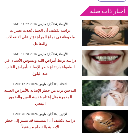
أخبار ذات صلة
GMT 11:32 2026 الأربعاء ,04 آذار/ مارس
دراسة تكشف أن الحمل يُحدث تغييرات
ملحوظة في دماغ المرأة تؤثر على الانفعالات
والتفاعل
GMT 10:38 2026 الأربعاء ,04 آذار/ مارس
دراسة تربط أمراض اللثة وتسوس الأسنان في
الطفولة بارتفاع خطر الإصابة بأمراض القلب
عند البلوغ
GMT 13:23 2026 الثلاثاء ,03 آذار/ مارس
التدخين يزيد من خطر الإصابة بالأمراض العينية
المدمرة مثل إعتام عدسة العين والضمور
البقعي
GMT 20:24 2026 الإثنين ,02 آذار/ مارس
دراسة تكشف أن المشيمة قد تشير إلى خطر
الإصابة بالفصام مستقبلاً