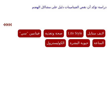
دراسة تؤكد أن نقص الفيتامينات دليل على مشاكل الهضم
لايف ستايل
Life Style
صحة وتغذية
فيتامين "سي"
المناعة
حيوية البشرة
الكوليسترول