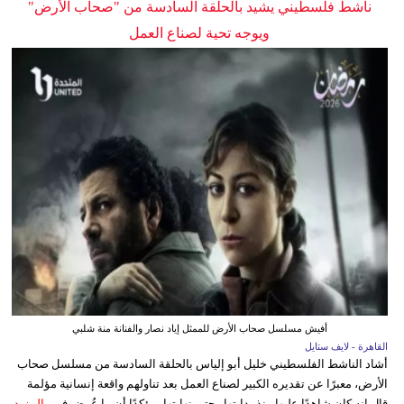
ناشط فلسطيني يشيد بالحلقة السادسة من "صحاب الأرض"
ويوجه تحية لصناع العمل
أفيش مسلسل صحاب الأرض للممثل إياد نصار والفنانة منة شلبي
القاهرة - لايف ستايل
أشاد الناشط الفلسطيني خليل أبو إلياس بالحلقة السادسة من مسلسل صحاب
الأرض، معبرًا عن تقديره الكبير لصناع العمل بعد تناولهم واقعة إنسانية مؤلمة
قال إنه كان شاهدًا عليها منذ بدايتها وحتى نهايتها، مؤكدًا أن ما عُرض في...
المزيد