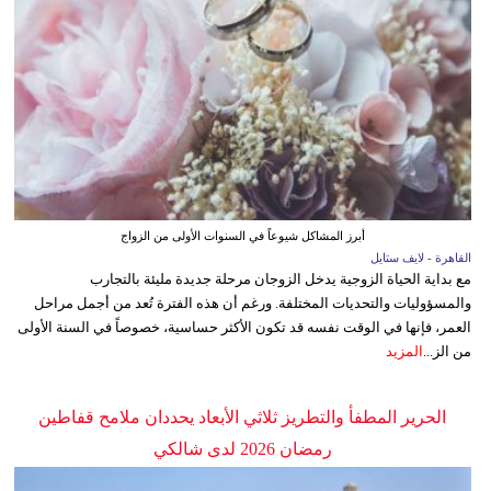
أبرز المشاكل شيوعاً في السنوات الأولى من الزواج
القاهرة - لايف ستايل
مع بداية الحياة الزوجية يدخل الزوجان مرحلة جديدة مليئة بالتجارب
والمسؤوليات والتحديات المختلفة. ورغم أن هذه الفترة تُعد من أجمل مراحل
العمر، فإنها في الوقت نفسه قد تكون الأكثر حساسية، خصوصاً في السنة الأولى
من الز...
المزيد
الحرير المطفأ والتطريز ثلاثي الأبعاد يحددان ملامح قفاطين
رمضان 2026 لدى شالكي