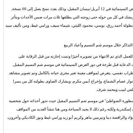
وقرَّر المنتج أحمد السبكي طرح فيلمه الجديد "يجعله عامر" في دور العرض السينمائية في 12 أبريل/نيسان المقبل، وذلك بعدد نسخ يصل إلى 60 نسخة,
يشك في كل من حوله حتى زوجته التي يطلقها ثلاث مرات ضمن الأحداث ويتأثر
لم بطولة أحمد رزق، بوسي، محمود الليثي، شيماء سيف، ورامي غيط، ومن تأليف سيد
لعمل الذي تم الانتهاء من تصويره أخيرًا وتمت إجازته من قبل الرقابة على
َاع الفيلم في تنفيذ عمليات الدعاية قبل طرحة في دور العرض السينمائية في موسم شم النسيم المقبل,
طراب نفسي، يتعرض لمواقف معينة تغير مجرى حياته بالكامل وتم تصوير مشاهد
و وحوار عصام الشماع، وإخراج أيمن مكرم، ويشارك الصاوى بطولته كل من يسرا
طفي لبيب ومحمد شرف.
و أسطورة الشواطئ" في موسم شم النسيم المقبل حيث تدور أحداثه حول شخصية
إسكندرية ولكنه رغم ذلك لا يجيد السباحة ومن هنا تنشأ العديد من المواقف
اد والراقصة دينا ونيرمين ماهر وكريم أبو زيد ورامي غيط ونور الكاديكي وآخرون،