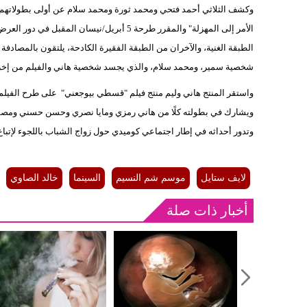
وكشف الثلاثي أحمد فتحي ومحمد ثورة ومحمد سلام عن أولى بطولاتهم في
الطبقة الغنية، والآخران من الطبقة الفقيرة الكادحة، يلتقون بالمصادف
شخصية سمير، ومحمد سلام، والذي يجسد شخصية هاني والفيلم من إخر
واستقر المنتج هاني وليم منتج فيلم "قسطي بيوجعني" على طرح الفيل
ويشارك في بطولته كلًا من هاني رمزي ومايا نصري وحسن حسني ومصطفى
وتدور أحداثه في إطار اجتماعي كوميدي حول زواج الشباب باللجوء لإتب
لايف ستايل
موسم شم النسيم
السينما
خالد الصاوي
أخبار ذات صلة