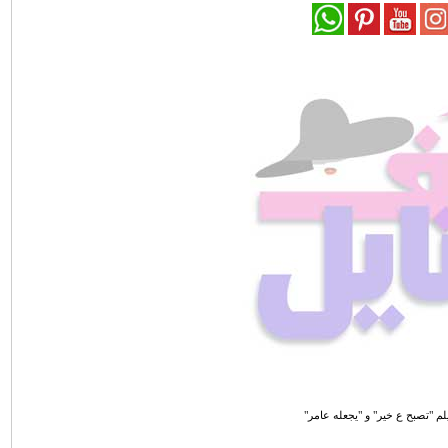
لم "تصبح ع خير" و "يجعله عامر"