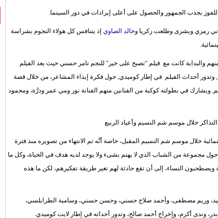
لفوز بجذب الجمهور والحصول على أعلى إيرادات في دور السينما.
ني رمزي وبشرى وطلعت زكريا و
خالد الصاوي
إذ يتنافس كل هولاء النجوم بشراسة
مائية.
نهم والبداية كانت مع فيلم "تصبح على خير" للنجم تامر حسني حيث يعد الفيلم
 وتدور أحداث الفيلم في إطار كوميدي, حول فكرة إيذاء المشاعر، من خلال قصة
يشارك في بطولته كوكبة من الفنانين منهم الفنانة نور ومي عمر ودرَّة، ومحمود
مائية خلال موسم شم النسيم المقبل، خاصة أنَّه تم الانتهاء من تصويره منذ فترة
ول مجموعة من الشباب الذي لا يهتم بشىء ولا يوجد لديه هدف في الحياة، وكل ما
ويصطحبون النساء، إلى أن تقع حادثة لهم تغير طريقة تفكيرهم، لكن ما هذه
عيد، وريم مصطفى، وأحمد صلاح حسني، وحسن حسني، وسامية الطرابلسي،
ر، وندى أكرم، وإخراج أحمد صالح، وتدور أحداثه في إطار لايت كوميدي.