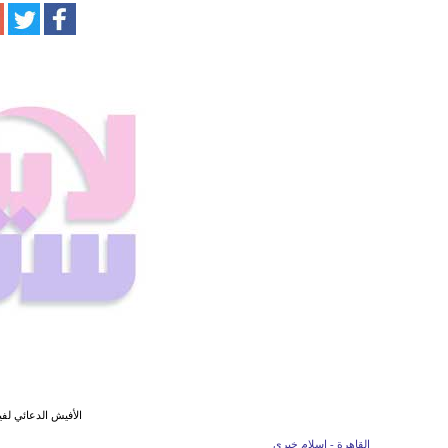
الأفيش الدعائي لفي
القاهرة - إسلام خيري