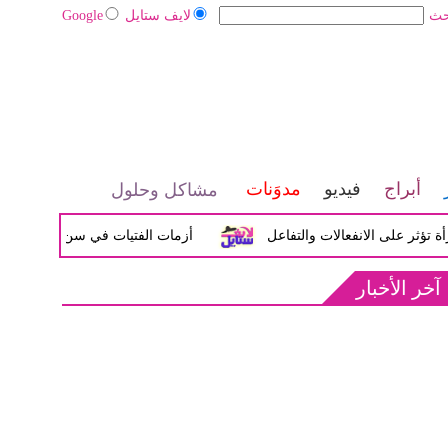
حث
لايف ستايل
Google
أبراج
فيديو
مدوَنات
مشاكل وحلول
لى الانفعالات والتفاعل
أزمات الفتيات في سن المراهقة بين الض
آخر الأخبار