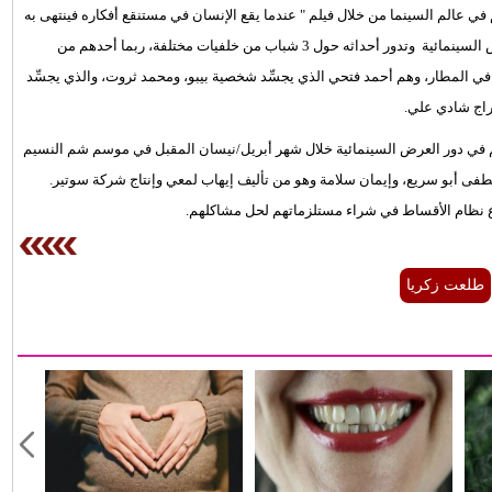
 عالم السينما من خلال فيلم " عندما يقع الإنسان في مستنقع أفكاره فينتهى به
الأمر إلى المهزلة" والمقرر طرحة 5 أبريل/نيسان المقبل في دور العرض السينمائية وتدور أحداثه حول 3 شباب من خلفيات مختلفة، ربما أحدهم من
ة في المطار، وهم أحمد فتحي الذي يجسِّد شخصية بيبو، ومحمد ثروت، والذي يجسِّد
اج شادي علي.
م في دور العرض السينمائية خلال شهر أبريل/نيسان المقبل في موسم شم النسيم
 أبو سريع، وإيمان سلامة وهو من تأليف إيهاب لمعي وإنتاج شركة سوتير.
اع نظام الأقساط في شراء مستلزماتهم لحل مشاكلهم.
طلعت زكريا