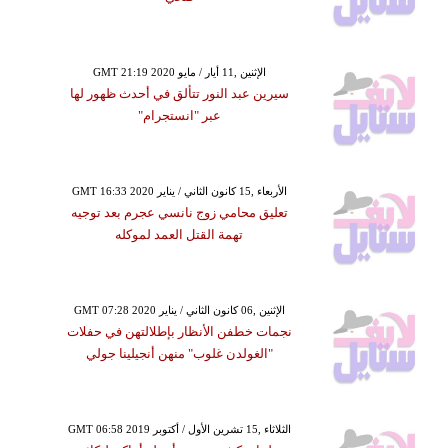
GMT 21:19 2020 الإثنين ,11 أيار / مايو
سيرين عبد النور تتألق في أحدث ظهور لها
عبر "انستجرام"
GMT 16:33 2020 الأربعاء ,15 كانون الثاني / يناير
تعليق محامي زوج نانسي عجرم بعد توجيه
تهمة القتل العمد لموكله
GMT 07:28 2020 الإثنين ,06 كانون الثاني / يناير
نجمات خطفن الأنظار بإطلالتهن في حفلات
"الغولدن غلوب" منهن أنجيلينا جولي
GMT 06:58 2019 الثلاثاء ,15 تشرين الأول / أكتوبر