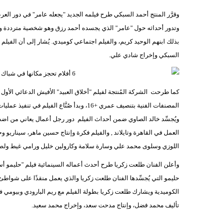
وتدور أحداثه حول "عامر" الذي يجسده أحمد رزق وهو شخصية مترددة و
بذلك ابنهم الوحيد كريم، والفيلم اجتماعي كوميدي. يُشار إلى أن الفي
السبكي وإخراج شادي علي.
كما طرحت الشركة المُنتجة لفيلم "أخلاق العبيد" الأفيش الدعائي الأول ل
المصنفات الفنية بتنصيف عمري +16، وبدأ صُنّ
ويُجسِّد خالد الصاوي ضمن أحداث الفيلم دور رجل أعمال يعاني من اض
العمل في القاهرة وتايلاند , والفيلم فكرة وإنتاج حسين ماهر، سيناري
اللوزي وسلوى محمد علي وسارة سلامة وكارولين خليل ورامي غيط ول
وأعلن الفنان طلعت زكريا طرح أحدث أعماله السينمائية فيلم "حليم
حليمو التي يُجسِّدها الفنان طلعت زكريا والذي يعمل منقذًا على شواطئ 
الكوميدية ويشارك طلعت زكريا بطولة الفيلم مع ريم البارودي وبيومي فؤ
تأليف محمد فضل، وإنتاج مدحت سعد، وإخراج محمد سعيد.