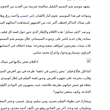
يشهد موسم شم النسيم المُقبل منافسة شرسة بين العديد من النجوم ل
ويتواجد في هذا الموسم، نجوم كبار كالفنان
تامر حسني
وأحمد رزق وها
على شباك التذاكر لخطف أكبر عدد من الجمهور لمشاهدة أعمالهم السين
ويرصد "لايف ستايل" هذه الأفلام والإطار الذي تدور حول قصة كل فيلم م
بمثابة رهان جديد لتامر على وجوده السينمائي خلال موسم شم النسيم,
ثلاث شباب يتعرضون لمواقف صعبة ومحرجة؛ نتيجة اختلاف في أجسامهم, و
البزاوي، وسيناريو وحوار وإخراج محمد سامي.
كما قرَّر صُنَّاع فيلم "مش رايحين في داهية" طرحه في دور العرض السين
وقارب مخرجه على تجهيزه للعرض. وتدور قصة الفيلم في إطار كوميدي ح
يفعله هو عيش حياتهم بطريقة طائشة، حيث يسهرون في النوادى الليلية 
الحادثة، وكيف ستغير حياتهم؟.
ويشارك في بطولة الفيلم بشرى، ومي سليم، ونبيل عيسى، وعمر الس
وسليمان عيد وعدد آخر من الفنانين وهو من تأليف أحمد مجدي، وعمرو بد