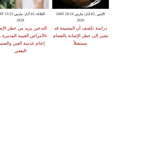
الإثنين ,02 آذار/ مارس GMT 20:18
الإثنين ,02 آذار/ مارس GMT 20:24
الثلاثاء ,03 آذار/ مارس 23
2026
2026
20
 سبب صعوبة
دراسة تكشف أن المشيمة قد
التدخين يزيد من خطر الإص
ات والوجبات
تشير إلى خطر الإصابة بالفصام
بالأمراض العينية المدمرة 
عد الشبع
مستقبلاً
إعتام عدسة العين والضمو
البقعي